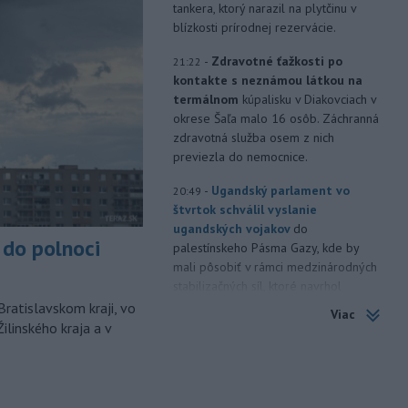
tankera, ktorý narazil na plytčinu v
blízkosti prírodnej rezervácie.
-
Zdravotné ťažkosti po
21:22
kontakte s neznámou látkou na
termálnom
kúpalisku v Diakovciach v
okrese Šaľa malo 16 osôb. Záchranná
zdravotná služba osem z nich
previezla do nemocnice.
-
Ugandský parlament vo
20:49
štvrtok schválil vyslanie
ugandských vojakov
do
do polnoci
palestínskeho Pásma Gazy, kde by
mali pôsobiť v rámci medzinárodných
stabilizačných síl, ktoré navrhol
americký prezident Donald Trump.
Bratislavskom kraji, vo
Viac
ilinského kraja a v
-
Anglická futbalová asociácia
20:07
(FA) stiahla svoju podporu
prezidentovi
Medzinárodnej
futbalovej federácie (FIFA) Giannimu