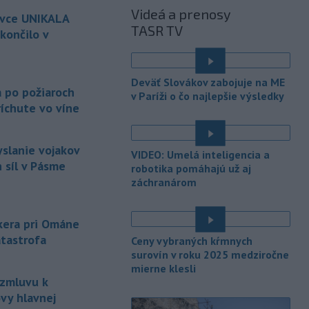
Infantinovi, ktorý je pod paľbou kritiky
Videá a prenosy
ovce UNIKALA
po jeho neúspešnom pláne.
TASR TV
končilo v
-
Vo štvrtok do polnoci treba
18:54
najmä na západe a severozápade
é
Slovenska počítať s búrkami.
Deväť Slovákov zabojuje na ME
Slovenský hydrometeorologický ústav
a po požiaroch
v Paríži o čo najlepšie výsledky
(SHMÚ) vydal výstrahy prvého stupňa.
íchute vo víne
Platia aj v okresoch Snina a Sobrance.
-
Polícia v súčinnosti s ďalšími
18:19
yslanie vojakov
VIDEO: Umelá inteligencia a
záchrannými zložkami zasahuje
na
 síl v Pásme
robotika pomáhajú už aj
termálnom kúpalisku v Diakovciach.
záchranárom
-
V dunajských prístavoch v
17:36
Bratislave, Komárne a Štúrove v
nkera pri Ománe
prvom
polroku 2026 zaznamenali
atastrofa
Ceny vybraných kŕmnych
spolu 1827 pristátí osobných
surovín v roku 2025 medziročne
kajutových a výletných plavidiel.
mierne klesli
 zmluvu k
-
Republikánmi ovládaný výbor
17:28
amerického Senátu vo
štvrtok
vy hlavnej