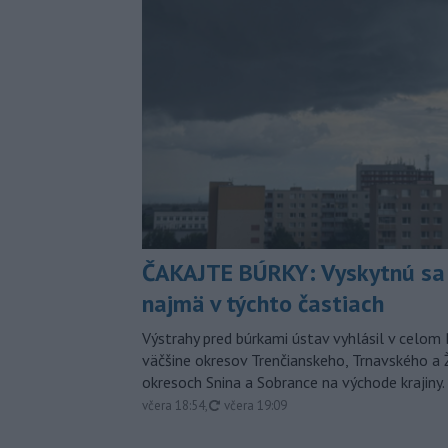
ČAKAJTE BÚRKY: Vyskytnú sa 
najmä v týchto častiach
Výstrahy pred búrkami ústav vyhlásil v celom 
väčšine okresov Trenčianskeho, Trnavského a Ž
okresoch Snina a Sobrance na východe krajiny.
aktualizované
včera 18:54
,
včera 19:09