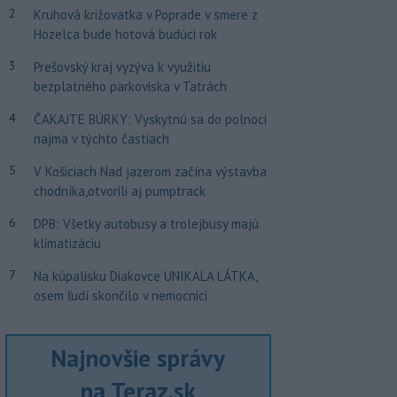
2
Kruhová križovatka v Poprade v smere z
Hozelca bude hotová budúci rok
3
Prešovský kraj vyzýva k využitiu
bezplatného parkoviska v Tatrách
4
ČAKAJTE BÚRKY: Vyskytnú sa do polnoci
najmä v týchto častiach
5
V Košiciach Nad jazerom začína výstavba
chodníka,otvorili aj pumptrack
6
DPB: Všetky autobusy a trolejbusy majú
klimatizáciu
7
Na kúpalisku Diakovce UNIKALA LÁTKA,
osem ľudí skončilo v nemocnici
Najnovšie správy
na Teraz.sk