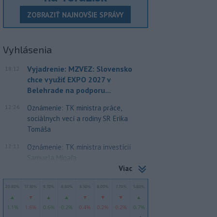
ZOBRAZIŤ NAJNOVŠIE SPRÁVY
Vyhlásenia
Vyjadrenie: MZVEZ: Slovensko
18:12
chce využiť EXPO 2027 v
Belehrade na podporu...
12:26
Oznámenie: TK ministra práce,
sociálnych vecí a rodiny SR Erika
Tomáša
12:11
Oznámenie: TK ministra investícií
Samuela Migaľa
Viac