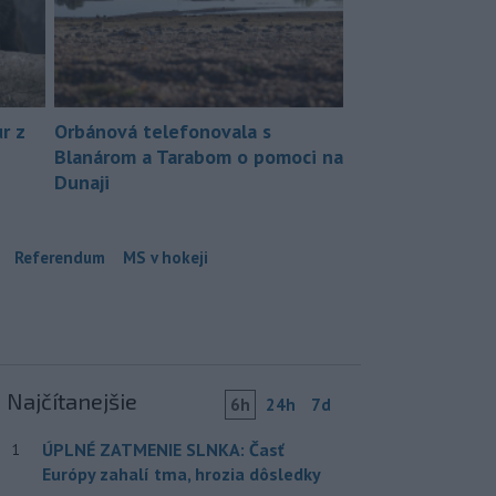
r z
Orbánová telefonovala s
Blanárom a Tarabom o pomoci na
Dunaji
Referendum
MS v hokeji
Najčítanejšie
6h
24h
7d
ÚPLNÉ ZATMENIE SLNKA: Časť
1
Európy zahalí tma, hrozia dôsledky