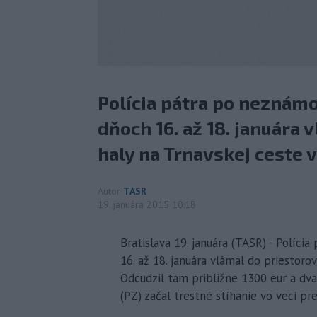
Polícia pátra po neznámo
dňoch 16. až 18. januára 
haly na Trnavskej ceste v
Autor
TASR
19. januára 2015 10:18
Bratislava 19. januára (TASR) - Políc
16. až 18. januára vlámal do priestorov
Odcudzil tam približne 1300 eur a dva 
(PZ) začal trestné stíhanie vo veci pr