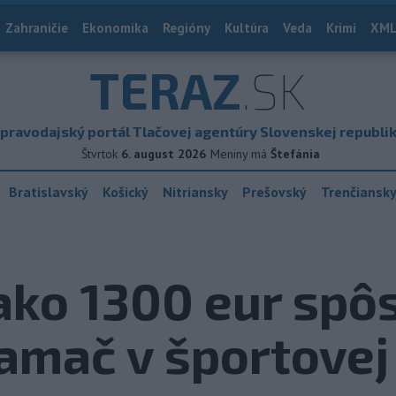
Zahraničie
Ekonomika
Regióny
Kultúra
Veda
Krimi
XML
TERAZ
.SK
pravodajský portál Tlačovej agentúry Slovenskej republi
Štvrtok
6. august 2026
Meniny má
Štefánia
Bratislavský
Košický
Nitriansky
Prešovský
Trenčiansk
ako 1300 eur spôs
amač v športovej