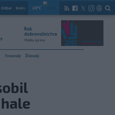
24
°C
 Odber
Knihy
Útulkovo
Magazín
News Now
Archív
TASR
Rok
dobrovoľníctva
ky
Všetky správy
y
Trnavský
Žilinský
obil
 hale