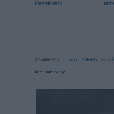
Plachtinciach
zách
Aktuálne témy:
Kvízy
Podcasty
Rok Ľ.Š
Komunálne voľby