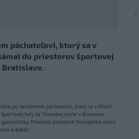
7
m páchateľovi, ktorý sa v
vlámal do priestorov športovej
 Bratislave.
ia pátra po neznámom páchateľovi, ktorý sa v dňoch
 športovej haly na Trnavskej ceste v Bratislave.
gastrolístky. Poverený príslušník Policajného zboru
ečinu krádeže.