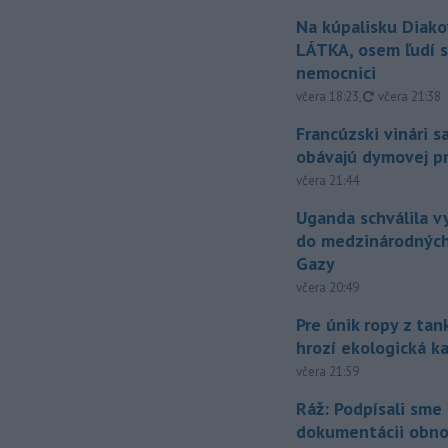
Na kúpalisku Diak
LÁTKA, osem ľudí s
nemocnici
aktualizovan
včera 18:23
,
včera 21:38
Francúzski vinári s
obávajú dymovej pr
včera 21:44
Uganda schválila v
do medzinárodných
Gazy
včera 20:49
Pre únik ropy z ta
hrozí ekologická k
včera 21:59
Ráž: Podpísali sme
dokumentácii obno