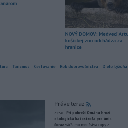
ranárom
NOVÝ DOMOV: Medveď Artu
košickej zoo odchádza za
hranice
túra
Turizmus
Cestovanie
Rok dobrovoľníctva
Dielo týždňa
Práve teraz
-
Pri pobreží Ománu hrozí
21:58
ekologická katastrofa pre únik
čoraz
väčšieho množstva ropy z