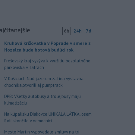
ajčítanejšie
6h
24h
7d
Kruhová križovatka v Poprade v smere z
Hozelca bude hotová budúci rok
Prešovský kraj vyzýva k využitiu bezplatného
parkoviska v Tatrách
V Košiciach Nad jazerom začína výstavba
chodníka,otvorili aj pumptrack
DPB: Všetky autobusy a trolejbusy majú
klimatizáciu
Na kúpalisku Diakovce UNIKALA LÁTKA, osem
ľudí skončilo v nemocnici
Mesto Martin vypovedalo zmluvy na tri