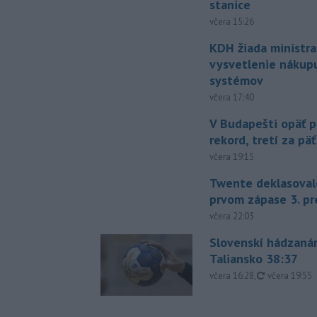
stanice
včera 15:26
KDH žiada ministra
vysvetlenie nákup
systémov
včera 17:40
V Budapešti opäť p
rekord, tretí za pä
včera 19:15
Twente deklasoval
prvom zápase 3. pr
včera 22:03
Slovenskí hádzanár
Taliansko 38:37
aktualizovan
včera 16:28
,
včera 19:55