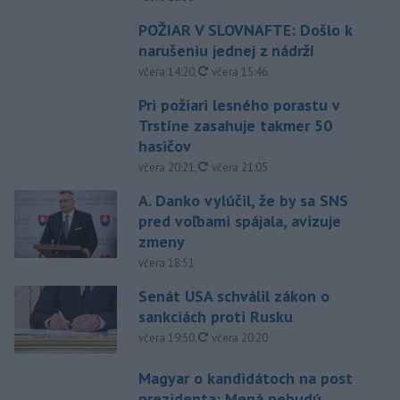
POŽIAR V SLOVNAFTE: Došlo k
narušeniu jednej z nádrží
aktualizované
včera 14:20
,
včera 15:46
Pri požiari lesného porastu v
Trstíne zasahuje takmer 50
hasičov
aktualizované
včera 20:21
,
včera 21:05
A. Danko vylúčil, že by sa SNS
pred voľbami spájala, avizuje
zmeny
včera 18:51
Senát USA schválil zákon o
sankciách proti Rusku
aktualizované
včera 19:50
,
včera 20:20
Magyar o kandidátoch na post
prezidenta: Mená nebudú