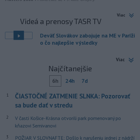
Viac
Videá a prenosy TASR TV
Deväť Slovákov zabojuje na ME v Paríži
o čo najlepšie výsledky
Viac
Najčítanejšie
6h
24h
7d
ČIASTOČNÉ ZATMENIE SLNKA: Pozorovať
1
sa bude dať v stredu
2
V časti Košice-Krásna otvorili park pomenovaný po
kňazovi Semivanovi
3
POŽIAR V SLOVNAFTE: Došlo k narušeniu jednej z nádrží