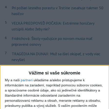
4
Pri požiari lesného porastu v Trstíne zasahuje takmer 50
hasičov
5
VEĽKÁ PREDPOVEĎ POČASIA: Extrémne horúčavy
ustúpili. Alebo žeby nie?
6
Fridrichová: Školy vyučujúce po novom musia mať
pripravené osnovy
7
TRAGÉDIA NA DUNAJI: Muž sa išiel okúpať, z vody viac
nevyšiel
Najnovšie správy na Teraz.sk
Vážime si vaše súkromie
My a naši
partneri
ukladáme a/alebo pristupujeme k
Vyhlásenia
informáciám na zariadení, napríklad pomocou súborov cookies,
a spracúvame osobné údaje, ako sú jedinečné identifikátory a
Priame prenosy z Národnej rady SR
štandardné informácie odosielané zariadením na
personalizovanú reklamu a obsah, meranie reklamy a obsahu,
prieskumy publika a vývoj služieb.
S vaším povolením môže