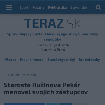
Index
Šport
Počasie
Publicistika
Slovensko
Zahranič
TERAZ
.SK
Spravodajský portál Tlačovej agentúry Slovenskej
republiky
Piatok
7. august 2026
Meniny má
Oskar
Všetky
Hlavné mesto
Banskobystrický
Bratislavský
< sekcia
Bratislava
Starosta Ružinova Pekár
menoval svojich zástupcov