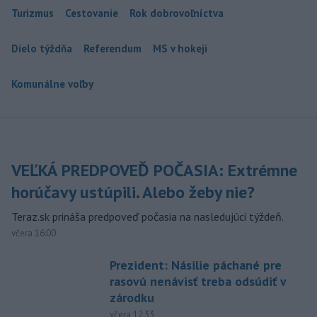
Turizmus
Cestovanie
Rok dobrovoľníctva
Dielo týždňa
Referendum
MS v hokeji
Komunálne voľby
VEĽKÁ PREDPOVEĎ POČASIA: Extrémne
horúčavy ustúpili. Alebo žeby nie?
Teraz.sk prináša predpoveď počasia na nasledujúci týždeň.
včera 16:00
Prezident: Násilie páchané pre
rasovú nenávisť treba odsúdiť v
zárodku
včera 12:33