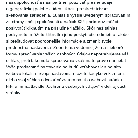
naša spoločnosť a naši partneri používať presné údaje
Politika na sociálnych sieťach
o geografickej polohe a identifikáciu prostredníctvom
skenovania zariadenia. Súhlas s vyššie uvedeným spracúvaním
zo strany našej spoločnosti a našich 824 partnerov môžete
Zobraziť viac
Info
poskytnúť kliknutím na príslušné tlačidlo. Skôr než súhlas
poskytnete, môžete kliknutím jeho poskytnutie odmietnuť alebo
si preštudovať podrobnejšie informácie a zmeniť svoje
Najnovšie videá
Najsledovanejšie videá
prednostné nastavenia.
Zoberte na vedomie, že na niektoré
formy spracúvania vašich osobných údajov nepotrebujeme váš
Kontrolný deň na Spišskom hrade
súhlas, proti takémuto spracovaniu však máte právo namietať.
potvrdil výrazný pokrok...
Vaše prednostné nastavenia sa budú vzťahovať len na túto
dnes 18:09
|
Ministerstvo kultúry SR
|
16
webovú lokalitu. Svoje nastavenia môžete kedykoľvek zmeniť
zobrazení
alebo svoj súhlas odvolať návratom na túto webovú stránku
kliknutím na tlačidlo „Ochrana osobných údajov“ v dolnej časti
⁉️FICO, KDE STE⁉️ČO TIE VAŠE DRÍSTY
stránky.
O BENZÍNE⁉️VŠETKÝCH...
dnes 17:02
|
Jakab Július
|
6388
zobrazení
Taraba: Rozvíjame všetky kúty
Slovenska
dnes 16:57
|
Taraba Tomáš
|
4271
zobrazení