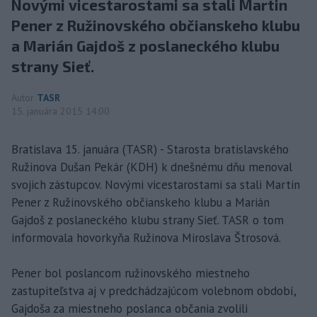
Novými vicestarostami sa stali Martin
Pener z Ružinovského občianskeho klubu
a Marián Gajdoš z poslaneckého klubu
strany Sieť.
Autor
TASR
15. januára 2015 14:00
Bratislava 15. januára (TASR) - Starosta bratislavského
Ružinova Dušan Pekár (KDH) k dnešnému dňu menoval
svojich zástupcov. Novými vicestarostami sa stali Martin
Pener z Ružinovského občianskeho klubu a Marián
Gajdoš z poslaneckého klubu strany Sieť. TASR o tom
informovala hovorkyňa Ružinova Miroslava Štrosová.
Pener bol poslancom ružinovského miestneho
zastupiteľstva aj v predchádzajúcom volebnom období,
Gajdoša za miestneho poslanca občania zvolili