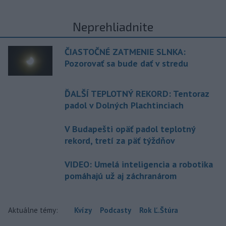
Neprehliadnite
ČIASTOČNÉ ZATMENIE SLNKA:
Pozorovať sa bude dať v stredu
ĎALŠÍ TEPLOTNÝ REKORD: Tentoraz
padol v Dolných Plachtinciach
V Budapešti opäť padol teplotný
rekord, tretí za päť týždňov
VIDEO: Umelá inteligencia a robotika
pomáhajú už aj záchranárom
Aktuálne témy:
Kvízy
Podcasty
Rok Ľ.Štúra