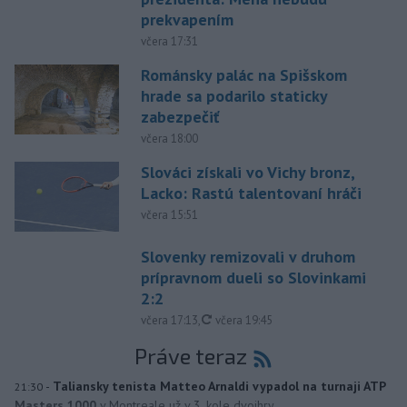
prekvapením
včera 17:31
Románsky palác na Spišskom
hrade sa podarilo staticky
zabezpečiť
včera 18:00
Slováci získali vo Vichy bronz,
Lacko: Rastú talentovaní hráči
včera 15:51
Slovenky remizovali v druhom
prípravnom dueli so Slovinkami
2:2
aktualizované
včera 17:13
,
včera 19:45
Práve teraz
-
Taliansky tenista Matteo Arnaldi vypadol na turnaji ATP
21:30
Masters 1000
v Montreale už v 3. kole dvojhry.