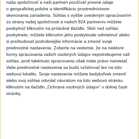
dnes 8:41
naša spoločnosť a naši partneri používať presné údaje
o geografickej polohe a identifikáciu prostredníctvom
Slovensko
skenovania zariadenia. Súhlas s vyššie uvedeným spracúvaním
zo strany našej spoločnosti a našich 824 partnerov môžete
Generálna prokuratúra podala pre
poskytnúť kliknutím na príslušné tlačidlo. Skôr než súhlas
určenie volebných obvodov 8
poskytnete, môžete kliknutím jeho poskytnutie odmietnuť alebo
si preštudovať podrobnejšie informácie a zmeniť svoje
protestov
prednostné nastavenia.
Zoberte na vedomie, že na niektoré
dnes 9:03
formy spracúvania vašich osobných údajov nepotrebujeme váš
súhlas, proti takémuto spracovaniu však máte právo namietať.
ŽSK: VšZP znevýhodnila krajské nemocnice v porovnaní so
Vaše prednostné nastavenia sa budú vzťahovať len na túto
súkromnými
webovú lokalitu. Svoje nastavenia môžete kedykoľvek zmeniť
alebo svoj súhlas odvolať návratom na túto webovú stránku
KDH žiada ministra vnútra o vysvetlenie nákupu kamerových
kliknutím na tlačidlo „Ochrana osobných údajov“ v dolnej časti
systémov
stránky.
Rezort vnútra reaguje na kritiku pri modernizácii dopravných
kamier
Zahraničie
Ukrajina opäť zasiahla sklad