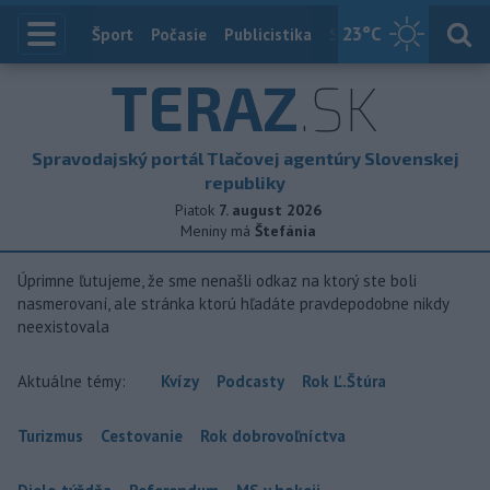
23
°C
Index
Šport
Počasie
Publicistika
Slovensko
Zahranič
TERAZ
.SK
Spravodajský portál Tlačovej agentúry Slovenskej
republiky
Piatok
7. august 2026
Meniny má
Štefánia
Úprimne ľutujeme, že sme nenašli odkaz na ktorý ste boli
nasmerovaní, ale stránka ktorú hľadáte pravdepodobne nikdy
neexistovala
Aktuálne témy:
Kvízy
Podcasty
Rok Ľ.Štúra
Turizmus
Cestovanie
Rok dobrovoľníctva