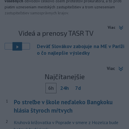
volebných
obvodov celkovo osem protestov prokurátora, a to proti
piatim uzneseniam mestských zastupiteľstiev a trom uzneseniam
zastupiteľstiev samosprávnych krajov.
Viac
Videá a prenosy TASR TV
Deväť Slovákov zabojuje na ME v Paríži
o čo najlepšie výsledky
Viac
Najčítanejšie
6h
24h
7d
Po streľbe v škole neďaleko Bangkoku
1
hlásia štyroch mŕtvych
2
Kruhová križovatka v Poprade v smere z Hozelca bude