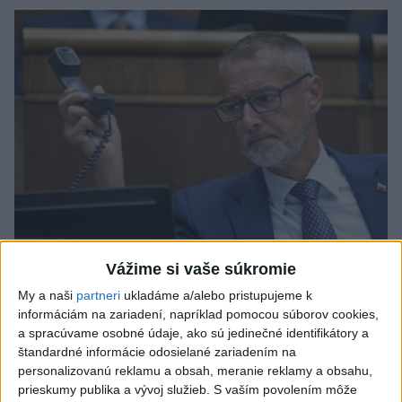
Vážime si vaše súkromie
My a naši
partneri
ukladáme a/alebo pristupujeme k
Raši odsudzuje útok na cudzincov v
informáciám na zariadení, napríklad pomocou súborov cookies,
Nitre
a spracúvame osobné údaje, ako sú jedinečné identifikátory a
štandardné informácie odosielané zariadením na
Verí, že polícia páchateľov nájde a za tento čin ponesú
personalizovanú reklamu a obsah, meranie reklamy a obsahu,
následky.
prieskumy publika a vývoj služieb.
S vaším povolením môže