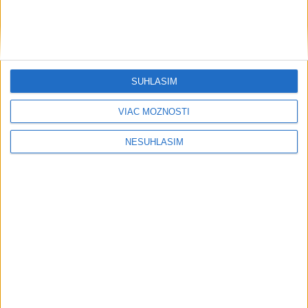
SÚHLASÍM
VIAC MOŽNOSTÍ
NESÚHLASÍM
....