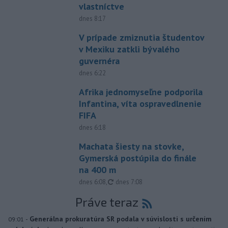
vlastníctve
dnes 8:17
V prípade zmiznutia študentov
v Mexiku zatkli bývalého
guvernéra
dnes 6:22
Afrika jednomyseľne podporila
Infantina, víta ospravedlnenie
FIFA
dnes 6:18
Machata šiesty na stovke,
Gymerská postúpila do finále
na 400 m
aktualizované
dnes 6:08
,
dnes 7:08
Práve teraz
-
Generálna prokuratúra SR podala v súvislosti s určením
09:01