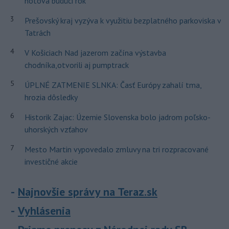
hotová budúci rok
3
Prešovský kraj vyzýva k využitiu bezplatného parkoviska v
Tatrách
4
V Košiciach Nad jazerom začína výstavba
chodníka,otvorili aj pumptrack
5
ÚPLNÉ ZATMENIE SLNKA: Časť Európy zahalí tma,
hrozia dôsledky
6
Historik Zajac: Územie Slovenska bolo jadrom poľsko-
uhorských vzťahov
7
Mesto Martin vypovedalo zmluvy na tri rozpracované
investičné akcie
Najnovšie správy na Teraz.sk
Vyhlásenia