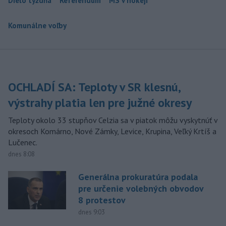
Dielo týždňa
Referendum
MS v hokeji
Komunálne voľby
OCHLADÍ SA: Teploty v SR klesnú,
výstrahy platia len pre južné okresy
Teploty okolo 33 stupňov Celzia sa v piatok môžu vyskytnúť v
okresoch Komárno, Nové Zámky, Levice, Krupina, Veľký Krtíš a
Lučenec.
dnes 8:08
Generálna prokuratúra podala
pre určenie volebných obvodov
8 protestov
dnes 9:03