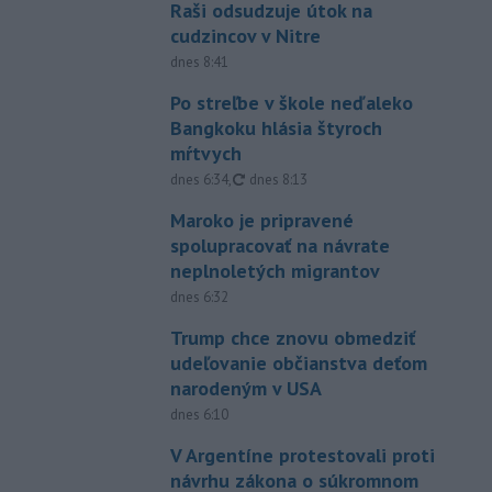
Raši odsudzuje útok na
cudzincov v Nitre
dnes 8:41
Po streľbe v škole neďaleko
Bangkoku hlásia štyroch
mŕtvych
aktualizované
dnes 6:34
,
dnes 8:13
Maroko je pripravené
spolupracovať na návrate
neplnoletých migrantov
dnes 6:32
Trump chce znovu obmedziť
udeľovanie občianstva deťom
narodeným v USA
dnes 6:10
V Argentíne protestovali proti
návrhu zákona o súkromnom