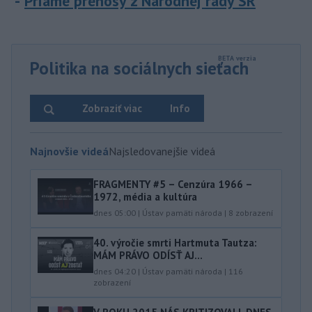
Priame prenosy z Národnej rady SR
Politika na sociálnych sieťach
Zobraziť viac
Info
Najnovšie videá
Najsledovanejšie videá
FRAGMENTY #5 – Cenzúra 1966 –
1972, média a kultúra
dnes 05:00
|
Ústav pamäti národa
|
8
zobrazení
40.⁠ ⁠výročie smrti Hartmuta Tautza:
MÁM PRÁVO ODÍSŤ AJ...
dnes 04:20
|
Ústav pamäti národa
|
116
zobrazení