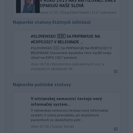
V ROKU 2015 NÁS KRITIZOVALI. DNES
OPAKUJÚ NAŠE SLOVÁ
včera 17:35
|
Šutaj Eštok Matúš
|
1117
zobrazení
Najnovšie statusy štátnych inštitúcií
#SLOVENSKO 🇸🇰 SA PRIPRAVUJE NA
#EXPO2027 V BELEHRADE ...
#SLOVENSKO 🇸🇰 SA PRIPRAVUJE NA #EXPO2027 V
BELEHRADE Slovenská republika chce využiť svoju
účasť na EXPO 2027 predovš...
dnes 06:58
|
Ministerstvo zahraničných vecí a
európskych záležitostí SR
Najnovšie politické statusy
V nitrianskej nemocnici testujú nový
informačný systém....
V nitrianskej nemocnici testujú nový informačný
systém. V ostrej prevádzke, pri skutočných
pacientoch so skutočnými potr...
dnes 07:01
|
Szalay Tomáš