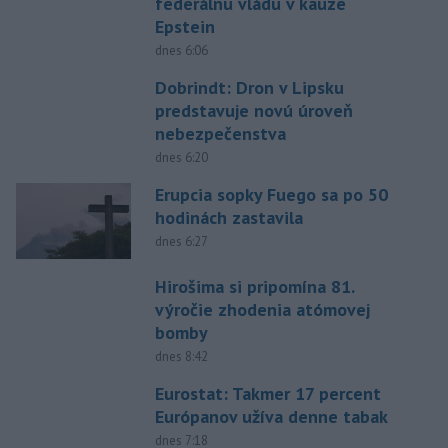
federálnu vládu v kauze
Epstein
dnes 6:06
Dobrindt: Dron v Lipsku
predstavuje novú úroveň
nebezpečenstva
dnes 6:20
Erupcia sopky Fuego sa po 50
hodinách zastavila
dnes 6:27
Hirošima si pripomína 81.
výročie zhodenia atómovej
bomby
dnes 8:42
Eurostat: Takmer 17 percent
Európanov užíva denne tabak
dnes 7:18