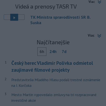
Viac
Videá a prenosy TASR TV
TK Ministra spravodlivosti SR B.
Suska
Viac
Najčítanejšie
6h
24h
7d
Český herec Vladimír Polívka odmietol
1
zaujímavé filmové projekty
2
Predstavitelia Mladého Hlasu podali trestné oznámenie
na I. Korčoka
3
Mesto Martin vypovedalo zmluvy na tri rozpracované
investičné akcie