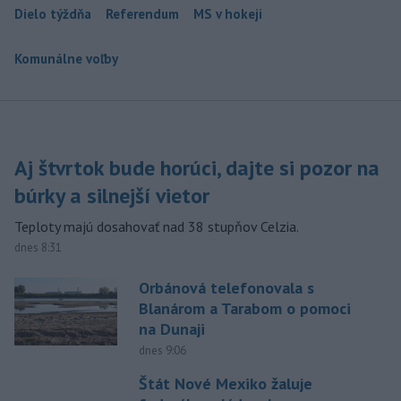
Dielo týždňa
Referendum
MS v hokeji
Komunálne voľby
Aj štvrtok bude horúci, dajte si pozor na
búrky a silnejší vietor
Teploty majú dosahovať nad 38 stupňov Celzia.
dnes 8:31
Orbánová telefonovala s
Blanárom a Tarabom o pomoci
na Dunaji
dnes 9:06
Štát Nové Mexiko žaluje