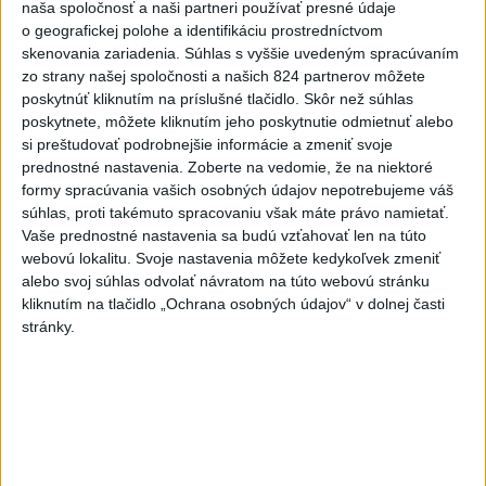
Politika na sociálnych sieťach
naša spoločnosť a naši partneri používať presné údaje
o geografickej polohe a identifikáciu prostredníctvom
skenovania zariadenia. Súhlas s vyššie uvedeným spracúvaním
Zobraziť viac
Info
zo strany našej spoločnosti a našich 824 partnerov môžete
poskytnúť kliknutím na príslušné tlačidlo. Skôr než súhlas
poskytnete, môžete kliknutím jeho poskytnutie odmietnuť alebo
Najnovšie videá
Najsledovanejšie videá
si preštudovať podrobnejšie informácie a zmeniť svoje
prednostné nastavenia.
Zoberte na vedomie, že na niektoré
OSTÁVAM ČI ODSTUPUJEM⁉️🤷🏻‍♂️
formy spracúvania vašich osobných údajov nepotrebujeme váš
súhlas, proti takémuto spracovaniu však máte právo namietať.
dnes 06:49
|
Danko Andrej
|
64
zobrazení
Vaše prednostné nastavenia sa budú vzťahovať len na túto
webovú lokalitu. Svoje nastavenia môžete kedykoľvek zmeniť
Napriek všetkým prekážkam je stavba
alebo svoj súhlas odvolať návratom na túto webovú stránku
pred dokončením 💪
kliknutím na tlačidlo „Ochrana osobných údajov“ v dolnej časti
dnes 06:11
|
Ferenčák Ján
|
0
zobrazení
stránky.
TK: Rodinná karta
včera 21:50
|
Ministerstvo práce, sociálnych
vecí a rodiny SR
|
32
zobrazení
Najnovšie statusy štátnych inštitúcií