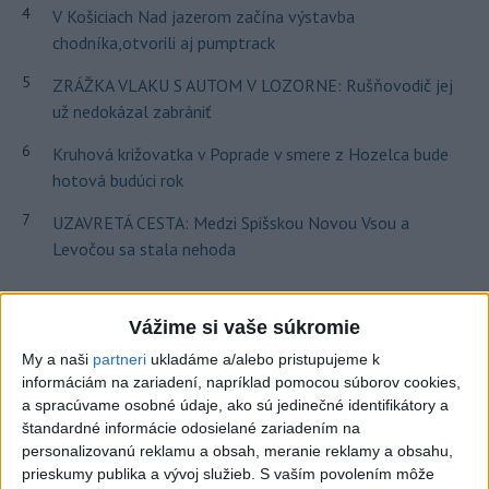
4
V Košiciach Nad jazerom začína výstavba
chodníka,otvorili aj pumptrack
5
ZRÁŽKA VLAKU S AUTOM V LOZORNE: Rušňovodič jej
už nedokázal zabrániť
6
Kruhová križovatka v Poprade v smere z Hozelca bude
hotová budúci rok
7
UZAVRETÁ CESTA: Medzi Spišskou Novou Vsou a
Levočou sa stala nehoda
Najnovšie správy na Teraz.sk
Vážime si vaše súkromie
Vyhlásenia
My a naši
partneri
ukladáme a/alebo pristupujeme k
informáciám na zariadení, napríklad pomocou súborov cookies,
Priame prenosy z Národnej rady SR
a spracúvame osobné údaje, ako sú jedinečné identifikátory a
štandardné informácie odosielané zariadením na
personalizovanú reklamu a obsah, meranie reklamy a obsahu,
prieskumy publika a vývoj služieb.
S vaším povolením môže