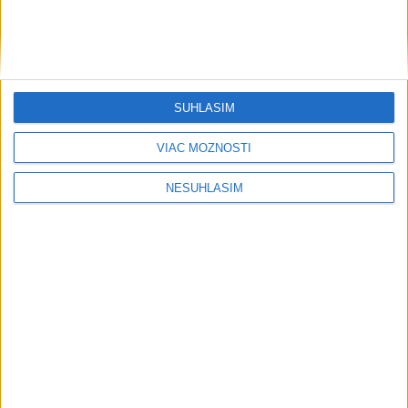
Počasie
AKTUÁLNA PREDPOVEĎ POČASIA NA SEDEM DNÍ
SÚHLASÍM
VIAC MOŽNOSTÍ
NESÚHLASÍM
....
....