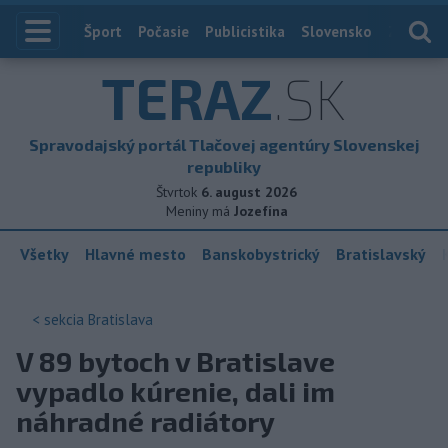
Index
Šport
Počasie
Publicistika
Slovensko
Zahranič
TERAZ
.SK
Spravodajský portál Tlačovej agentúry Slovenskej
republiky
Štvrtok
6. august 2026
Meniny má
Jozefína
Všetky
Hlavné mesto
Banskobystrický
Bratislavský
< sekcia
Bratislava
V 89 bytoch v Bratislave
vypadlo kúrenie, dali im
náhradné radiátory