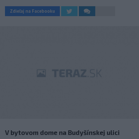
Zdieľaj na Facebooku
V bytovom dome na Budyšínskej ulici