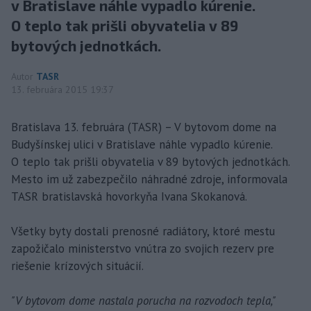
v Bratislave náhle vypadlo kúrenie.
O teplo tak prišli obyvatelia v 89
bytových jednotkách.
Autor
TASR
13. februára 2015 19:37
Bratislava 13. februára (TASR) – V bytovom dome na
Budyšínskej ulici v Bratislave náhle vypadlo kúrenie.
O teplo tak prišli obyvatelia v 89 bytových jednotkách.
Mesto im už zabezpečilo náhradné zdroje, informovala
TASR bratislavská hovorkyňa Ivana Skokanová.
Všetky byty dostali prenosné radiátory, ktoré mestu
zapožičalo ministerstvo vnútra zo svojich rezerv pre
riešenie krízových situácií.
"V bytovom dome nastala porucha na rozvodoch tepla,"