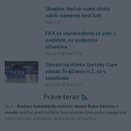
Ukrajina: Nočné ruské útoky
zabili najmenej šesť ľudí
dnes 7:55
FIFA sa ospravedlnila za plán s
podielmi, no podporila
Infantina
aktualizované
dnes 6:47
,
dnes 7:10
Slováci na Hlinka Gretzky Cupe
zdolali Švajčiarov 6:2, sú v
semifinále
aktualizované
dnes 6:01
,
dnes 7:37
Práve teraz
-
Končiaci kolumbijský minister obrany Pedro Sánchez v
09:15
stredu
vystríhal pred možnými teroristickými činmi počas inaugurácie
novozvoleného prezidenta Abelarda de la Espriellu.