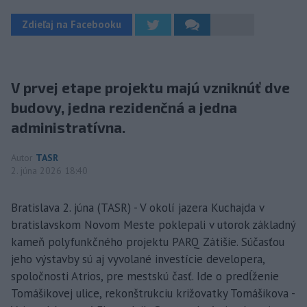
Zdieľaj na Facebooku
V prvej etape projektu majú vzniknúť dve
budovy, jedna rezidenčná a jedna
administratívna.
Autor
TASR
2. júna 2026 18:40
Bratislava 2. júna (TASR) - V okolí jazera Kuchajda v
bratislavskom Novom Meste poklepali v utorok základný
kameň polyfunkčného projektu PARQ Zátišie. Súčasťou
jeho výstavby sú aj vyvolané investície developera,
spoločnosti Atrios, pre mestskú časť. Ide o predĺženie
Tomášikovej ulice, rekonštrukciu križovatky Tomášikova -