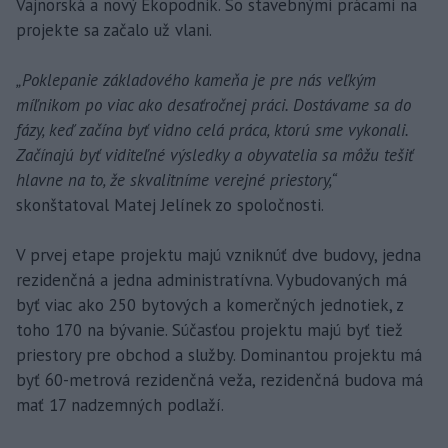
Vajnorská a nový Ekopodnik. So stavebnými prácami na
projekte sa začalo už vlani.
„Poklepanie základového kameňa je pre nás veľkým
míľnikom po viac ako desaťročnej práci. Dostávame sa do
fázy, keď začína byť vidno celá práca, ktorú sme vykonali.
Začínajú byť viditeľné výsledky a obyvatelia sa môžu tešiť
hlavne na to, že skvalitníme verejné priestory,“
skonštatoval Matej Jelínek zo spoločnosti.
V prvej etape projektu majú vzniknúť dve budovy, jedna
rezidenčná a jedna administratívna. Vybudovaných má
byť viac ako 250 bytových a komerčných jednotiek, z
toho 170 na bývanie. Súčasťou projektu majú byť tiež
priestory pre obchod a služby. Dominantou projektu má
byť 60-metrová rezidenčná veža, rezidenčná budova má
mať 17 nadzemných podlaží.