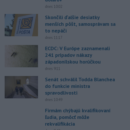
dnes 10:02
Skončili ďalšie desiatky
menších pôšt, samosprávam sa
to nepáči
dnes 11:17
ECDC: V Európe zaznamenali
241 prípadov nákazy
západonílskou horúčkou
dnes 9:11
Senát schválil Todda Blanchea
do funkcie ministra
spravodlivosti
dnes 10:49
Firmám chýbajú kvalifikovaní
ľudia, pomôcť môže
rekvalifikácia