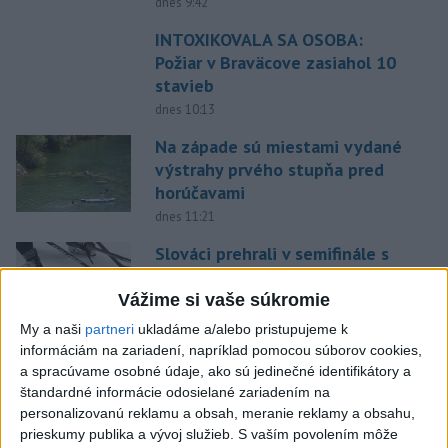
dnes 9:42
INTOXIKOVALA SA OSOBA:
Požiar v Braväcove zasiahol 10
stavieb
dnes 10:13
Na západe sú miestami vydané
výstrahy prvého stupňa pred
horúčavami
dnes 11:21
Slováci prehrali v semifinále s
USA 2:5, o bronz proti Fínsku
Vážime si vaše súkromie
dnes 7:21
My a naši
partneri
ukladáme a/alebo pristupujeme k
Práve teraz
informáciám na zariadení, napríklad pomocou súborov cookies,
a spracúvame osobné údaje, ako sú jedinečné identifikátory a
-
V niektorých okresoch na západnom Slovensku platia v
11:19
štandardné informácie odosielané zariadením na
sobotu popoludní
výstrahy prvého stupňa pred vysokými teplotami.
personalizovanú reklamu a obsah, meranie reklamy a obsahu,
Slovenský hydrometeorologický ústav (SHMÚ) o tom informuje na
prieskumy publika a vývoj služieb.
S vaším povolením môže
webe.