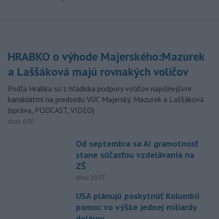
HRABKO o výhode Majerského:Mazurek
a Laššáková majú rovnakých voličov
Podľa Hrabka sú z hľadiska podpory voličov najsilnejšími
kandidátmi na predsedu VÚC Majerský, Mazurek a Laššáková
(správa, PODCAST, VIDEO)
dnes 6:00
Od septembra sa AI gramotnosť
stane súčasťou vzdelávania na
ZŠ
dnes 10:53
USA plánujú poskytnúť Kolumbii
pomoc vo výške jednej miliardy
dolárov