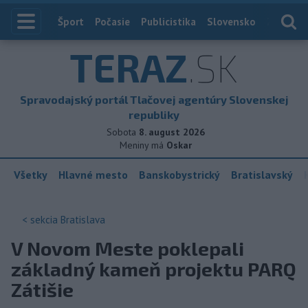
Index
Šport
Počasie
Publicistika
Slovensko
Zahranič
TERAZ
.SK
Spravodajský portál Tlačovej agentúry Slovenskej
republiky
Sobota
8. august 2026
Meniny má
Oskar
Všetky
Hlavné mesto
Banskobystrický
Bratislavský
< sekcia
Bratislava
V Novom Meste poklepali
základný kameň projektu PARQ
Zátišie