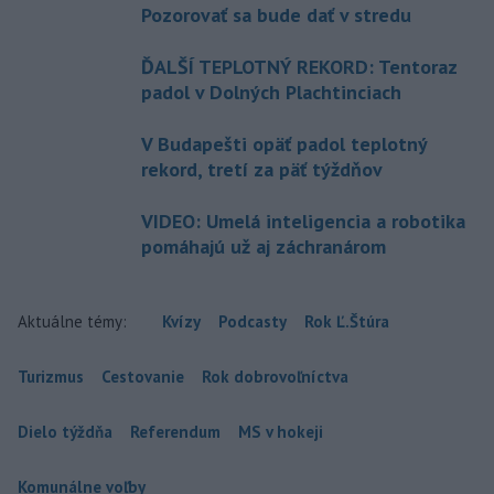
Pozorovať sa bude dať v stredu
ĎALŠÍ TEPLOTNÝ REKORD: Tentoraz
padol v Dolných Plachtinciach
V Budapešti opäť padol teplotný
rekord, tretí za päť týždňov
VIDEO: Umelá inteligencia a robotika
pomáhajú už aj záchranárom
Aktuálne témy:
Kvízy
Podcasty
Rok Ľ.Štúra
Turizmus
Cestovanie
Rok dobrovoľníctva
Dielo týždňa
Referendum
MS v hokeji
Komunálne voľby