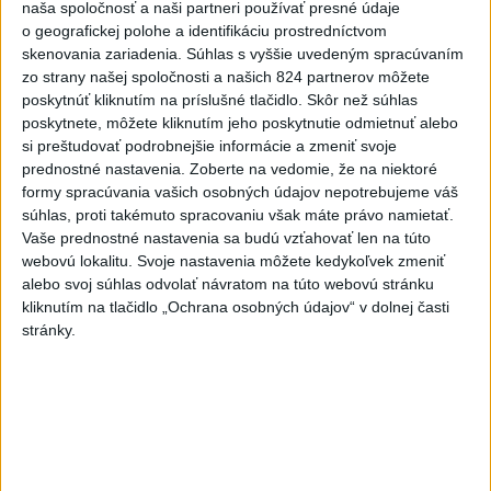
naša spoločnosť a naši partneri používať presné údaje
o geografickej polohe a identifikáciu prostredníctvom
Viac
skenovania zariadenia. Súhlas s vyššie uvedeným spracúvaním
Videá a prenosy TASR TV
zo strany našej spoločnosti a našich 824 partnerov môžete
poskytnúť kliknutím na príslušné tlačidlo. Skôr než súhlas
Deväť Slovákov zabojuje na ME v Paríži
poskytnete, môžete kliknutím jeho poskytnutie odmietnuť alebo
o čo najlepšie výsledky
si preštudovať podrobnejšie informácie a zmeniť svoje
prednostné nastavenia.
Zoberte na vedomie, že na niektoré
formy spracúvania vašich osobných údajov nepotrebujeme váš
Viac
súhlas, proti takémuto spracovaniu však máte právo namietať.
Najčítanejšie
Vaše prednostné nastavenia sa budú vzťahovať len na túto
webovú lokalitu. Svoje nastavenia môžete kedykoľvek zmeniť
6h
24h
7d
alebo svoj súhlas odvolať návratom na túto webovú stránku
kliknutím na tlačidlo „Ochrana osobných údajov“ v dolnej časti
ÚPLNÉ ZATMENIE SLNKA: Časť Európy
stránky.
1
zahalí tma, hrozia dôsledky
2
Obranca Kaša dostal od Žiliny povolenie hľadať si nový
klub
3
ČIASTOČNÉ ZATMENIE SLNKA: Pozorovať sa bude dať v