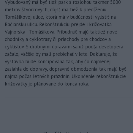
Vybudovaný má byť tiež park s rozlohou takmer 5000
metrov štvorcových, dôjsť má tiež k predĺženiu
Tomášikovej ulice, ktorá má v budúcnosti vyústiť na
Račiansku ulicu. Rekonštrukciu prejde i križovatka
Vajnorská - Tomášikova. Pribudnúť majú taktiež nové
chodníky a cyklotrasy či priechody pre chodcov a
cyklistov. S drobnými úpravami sa už podľa developera
začalo, väčšie by mali prebiehať v lete. Deklaruje, že
výstavba bude koncipovaná tak, aby čo najmenej
zasiahla do dopravy, dopravné obmedzenia tak majú byť
najmä počas letných prázdnin. Ukončenie rekonštrukcie
križovatky je plánované do konca roka.