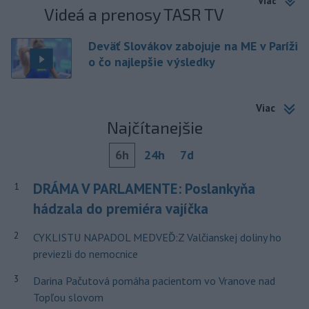
Viac
Videá a prenosy TASR TV
Deväť Slovákov zabojuje na ME v Paríži
o čo najlepšie výsledky
Viac
Najčítanejšie
6h
24h
7d
DRÁMA V PARLAMENTE: Poslankyňa
1
hádzala do premiéra vajíčka
2
CYKLISTU NAPADOL MEDVEĎ:Z Valčianskej doliny ho
previezli do nemocnice
3
Darina Pačutová pomáha pacientom vo Vranove nad
Topľou slovom