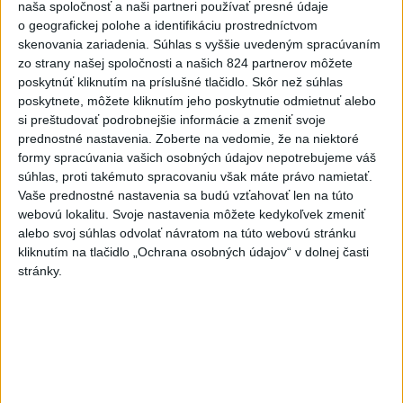
naša spoločnosť a naši partneri používať presné údaje
Politika na sociálnych sieťach
o geografickej polohe a identifikáciu prostredníctvom
skenovania zariadenia. Súhlas s vyššie uvedeným spracúvaním
zo strany našej spoločnosti a našich 824 partnerov môžete
Zobraziť viac
Info
poskytnúť kliknutím na príslušné tlačidlo. Skôr než súhlas
poskytnete, môžete kliknutím jeho poskytnutie odmietnuť alebo
si preštudovať podrobnejšie informácie a zmeniť svoje
Najnovšie videá
Najsledovanejšie videá
prednostné nastavenia.
Zoberte na vedomie, že na niektoré
formy spracúvania vašich osobných údajov nepotrebujeme váš
Ľ. BLAHA: VYHRAL SOM SÚD NAD
súhlas, proti takémuto spracovaniu však máte právo namietať.
PREZIDENTOM 😎
Vaše prednostné nastavenia sa budú vzťahovať len na túto
dnes 15:26
|
Smer - SSD
|
971
zobrazení
webovú lokalitu. Svoje nastavenia môžete kedykoľvek zmeniť
alebo svoj súhlas odvolať návratom na túto webovú stránku
Ako ste si užili 28. ročník turnaja
kliknutím na tlačidlo „Ochrana osobných údajov“ v dolnej časti
veteránov volejbalu...
stránky.
dnes 13:08
|
Ferenčák Ján
|
100
zobrazení
Oľano v karanténe, alebo čo sa stane,
ak sa niekto spoj...
dnes 05:00
|
Michelko Roman
|
16843
zobrazení
Najnovšie statusy štátnych inštitúcií