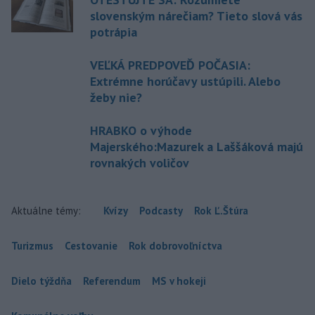
slovenským nárečiam? Tieto slová vás
potrápia
VEĽKÁ PREDPOVEĎ POČASIA:
Extrémne horúčavy ustúpili. Alebo
žeby nie?
HRABKO o výhode
Majerského:Mazurek a Laššáková majú
rovnakých voličov
Aktuálne témy:
Kvízy
Podcasty
Rok Ľ.Štúra
Turizmus
Cestovanie
Rok dobrovoľníctva
Dielo týždňa
Referendum
MS v hokeji