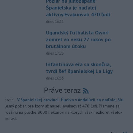
Požiar na juhozápade
Španielska je naďalej
aktívny.Evakuovali 470 ľudí
dnes 16:11
Ugandský futbalista Owori
zomrel vo veku 27 rokov po
brutálnom útoku
dnes 17:23
Infantinova éra sa skončila,
tvrdí šéf španielskej La Ligy
dnes 16:35
Práve teraz
-
V španielskej provincii Huelva v Andalúzii sa naďalej šíri
16:15
lesný požiar, pre ktorý už museli evakuovať 470 ľudí. Plamene sa
rozšírili na ploche 8000 hektárov, na ktorých však nezhorel všetok
porast.