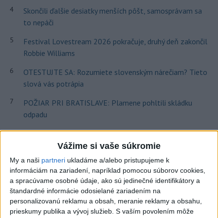
4
Skončili ďalšie desiatky menších pôšt, samosprávam sa
to nepáči
5
Festival Lovestream 2026 pokračuje, druhý deň zakončil
Robbie Williams
6
OTESTUJTE SA: Rozumiete slovenským nárečiam? Tieto
slová vás potrápia
7
POŽIAR PRI BRATISLAVE: Plamene pohltili skládku
odpadu
Najnovšie správy na Teraz.sk
Vážime si vaše súkromie
Vyhlásenia
My a naši
partneri
ukladáme a/alebo pristupujeme k
informáciám na zariadení, napríklad pomocou súborov cookies,
Priame prenosy z Národnej rady SR
a spracúvame osobné údaje, ako sú jedinečné identifikátory a
štandardné informácie odosielané zariadením na
personalizovanú reklamu a obsah, meranie reklamy a obsahu,
prieskumy publika a vývoj služieb.
S vaším povolením môže