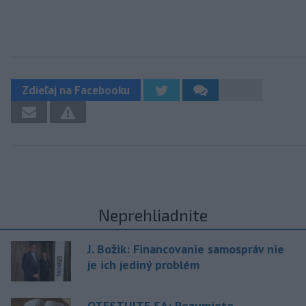
Zdieľaj na Facebooku
Neprehliadnite
J. Božik: Financovanie samospráv nie
je ich jediný problém
OTESTUJTE SA: Rozumiete