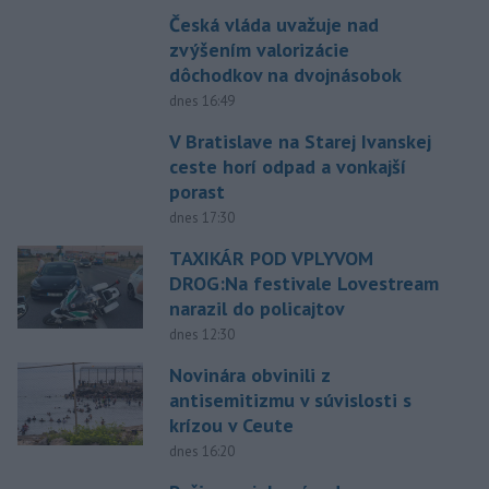
Česká vláda uvažuje nad
zvýšením valorizácie
dôchodkov na dvojnásobok
dnes 16:49
V Bratislave na Starej Ivanskej
ceste horí odpad a vonkajší
porast
dnes 17:30
TAXIKÁR POD VPLYVOM
DROG:Na festivale Lovestream
narazil do policajtov
dnes 12:30
Novinára obvinili z
antisemitizmu v súvislosti s
krízou v Ceute
dnes 16:20