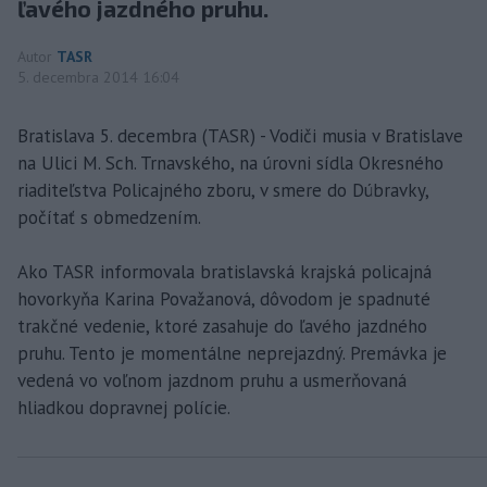
ľavého jazdného pruhu.
Autor
TASR
5. decembra 2014 16:04
Bratislava 5. decembra (TASR) - Vodiči musia v Bratislave
na Ulici M. Sch. Trnavského, na úrovni sídla Okresného
riaditeľstva Policajného zboru, v smere do Dúbravky,
počítať s obmedzením.
Ako TASR informovala bratislavská krajská policajná
hovorkyňa Karina Považanová, dôvodom je spadnuté
trakčné vedenie, ktoré zasahuje do ľavého jazdného
pruhu. Tento je momentálne neprejazdný. Premávka je
vedená vo voľnom jazdnom pruhu a usmerňovaná
hliadkou dopravnej polície.