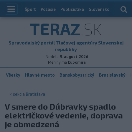
Index
Šport
Počasie
Publicistika
Slovensko
Zahranič
TERAZ
.SK
Spravodajský portál Tlačovej agentúry Slovenskej
republiky
Nedela
9. august 2026
Meniny má
Ľubomíra
Všetky
Hlavné mesto
Banskobystrický
Bratislavský
< sekcia
Bratislava
V smere do Dúbravky spadlo
električkové vedenie, doprava
je obmedzená