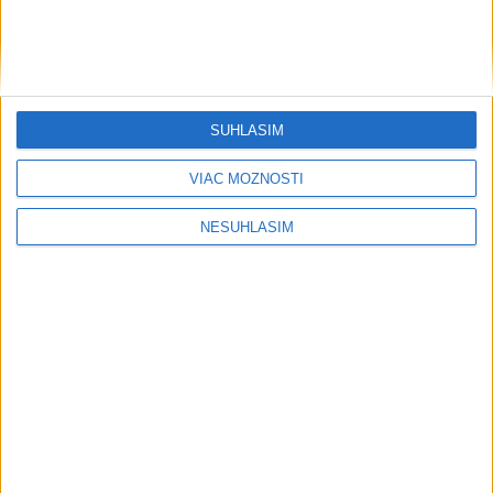
Baltské more bez prerušenia
Počasie
SÚHLASÍM
AKTUÁLNA PREDPOVEĎ POČASIA NA SEDEM DNÍ
VIAC MOŽNOSTÍ
NESÚHLASÍM
....
....