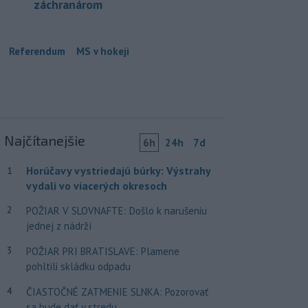
záchranárom
Referendum
MS v hokeji
Najčítanejšie
6h
24h
7d
Horúčavy vystriedajú búrky: Výstrahy
1
vydali vo viacerých okresoch
2
POŽIAR V SLOVNAFTE: Došlo k narušeniu
jednej z nádrží
3
POŽIAR PRI BRATISLAVE: Plamene
pohltili skládku odpadu
4
ČIASTOČNÉ ZATMENIE SLNKA: Pozorovať
sa bude dať v stredu