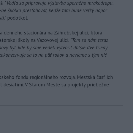
á.
"Vedľa sa pripravuje výstavba sporného mrakodrapu.
vbe škôlku presťahovať, keďže tam bude veľký nápor
ti,"
podotkol.
ia denného stacionára na Záhrebskej ulici, ktorá
aterskej školy na Vazovovej ulici.
"Tam sa nám teraz
ový byt, kde by sme vedeli vytvoriť ďalšie dve triedy
zakonzervuje sa to na päť rokov a nevieme s tým nič
pskeho fondu regionálneho rozvoja. Mestská časť ich
át desiatimi. V Starom Meste sa projekty priebežne