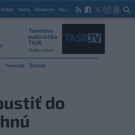
 Odber
Knihy
Útulkovo
Magazín
News Now
Archív
TASR
Televízna
publicistika
TASR
ky
Všetky relácie
y
Trnavský
Žilinský
ustiť do
ihnú