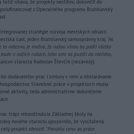
totiž obáva, že projekty nestihnú dokončiť do
 spolufinancovať z Operačného programu Bratislavský
sť.
 Integrovanej stratégie rozvoja mestských oblastí
mestská časť, jeden Bratislavský samosprávny kraj.
"Ak
e to natesno, je možné, že našou vinou by padli všetky
r bude v našich rukách, lebo sme sa pustili do niečoho,
ncov starosta Radoslav Števčík (nezávislý).
lo dodávateľov prác i zmluvy s nimi a obstarávanie
ohospodárstva. Stavebné práce v projektoch musia
orné aktivity, teda administratívne dokončenie
ace.
iac trápi rekonštrukcia Základnej školy na
právy nového starostu upozornilo, že vysúťažená
elý projekt ohroziť.
"Ponúkla cenu za práce