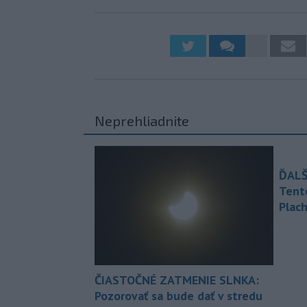
Neprehliadnite
ĎALŠ
Tent
Plach
ČIASTOČNÉ ZATMENIE SLNKA:
Pozorovať sa bude dať v stredu