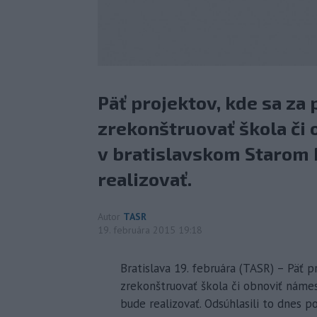
Päť projektov, kde sa za 
zrekonštruovať škola či
v bratislavskom Starom 
realizovať.
Autor
TASR
19. februára 2015 19:18
Bratislava 19. februára (TASR) – Päť p
zrekonštruovať škola či obnoviť náme
bude realizovať. Odsúhlasili to dnes 