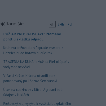
ajčítanejšie
6h
24h
7d
POŽIAR PRI BRATISLAVE: Plamene
pohltili skládku odpadu
Kruhová križovatka v Poprade v smere z
Hozelca bude hotová budúci rok
TRAGÉDIA NA DUNAJI: Muž sa išiel okúpať, z
vody viac nevyšiel
V časti Košice-Krásna otvorili park
pomenovaný po kňazovi Semivanovi
Útok na cudzincov v Nitre: Agresori boli
údajne v kuklách
Prešovský kraj vyzýva k využitiu bezplatného