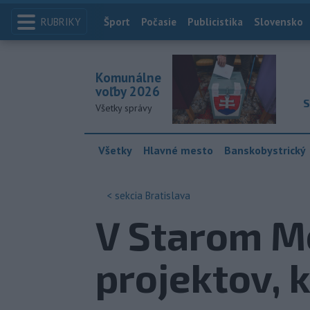
RUBRIKY
Index
Šport
Počasie
Publicistika
Slovensko
Komunálne
voľby 2026
S
Všetky správy
Všetky
Hlavné mesto
Banskobystrický
< sekcia
Bratislava
V Starom Me
projektov, 