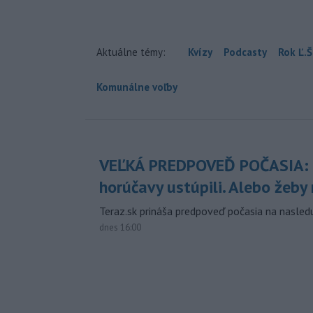
Aktuálne témy:
Kvízy
Podcasty
Rok Ľ.Š
Komunálne voľby
VEĽKÁ PREDPOVEĎ POČASIA:
horúčavy ustúpili. Alebo žeby 
Teraz.sk prináša predpoveď počasia na nasledu
dnes 16:00