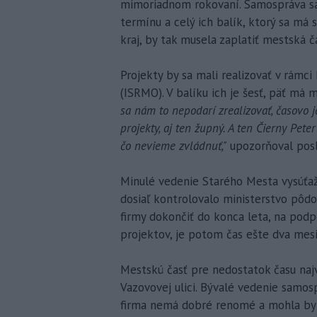
mimoriadnom rokovaní. Samospráva sa 
termínu a celý ich balík, ktorý sa má
kraj, by tak musela zaplatiť mestská ča
Projekty by sa mali realizovať v rámci
(ISRMO). V balíku ich je šesť, päť má 
sa nám to nepodarí zrealizovať, časovo j
projekty, aj ten župný. A ten Čierny Pete
čo nevieme zvládnuť,"
upozorňoval posla
Minulé vedenie Starého Mesta vysúťaži
dosiaľ kontrolovalo ministerstvo pôd
firmy dokončiť do konca leta, na podp
projektov, je potom čas ešte dva mesi
Mestskú časť pre nedostatok času najv
Vazovovej ulici. Bývalé vedenie samos
firma nemá dobré renomé a mohla by c