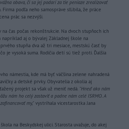
vážna obava, či sa jej podarí za tie peniaze zrealizovať
a. Firma podľa neho samospráve sľúbila, že práce
cena prác sa nezvýši.
 na čas počas rekonštrukcie. Na dvoch stupňoch ich
 napríklad aj o bývalej Základnej škole na
ci prvého stupňa dva až tri mesiace, mestskú časť by
 čo je vysoká suma. Rodičia detí sú tiež proti. Ďalšia
ovho námestia, kde má byť väčšina zelene nahradená
ičky a detské prvky. Obyvatelia z okolia aj
úťažený projekt sa však už meniť nedá.
"Hneď ako nám
, môžu nám ho celý zastaviť a padne nám celé ISRMO. A
zafinancovať my,"
vystríhala vicestarostka Jana
kola na Beskydskej ulici. Starosta uvažuje, do akej