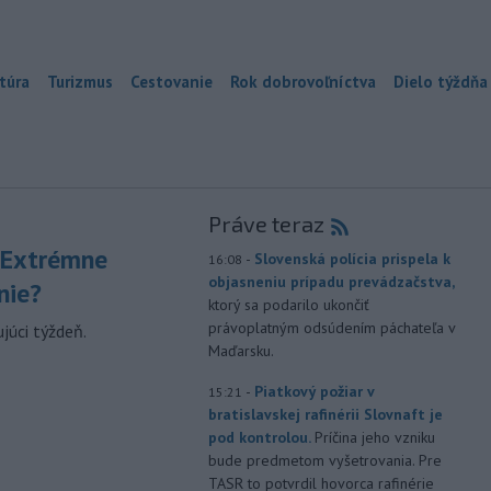
túra
Turizmus
Cestovanie
Rok dobrovoľníctva
Dielo týždňa
Práve teraz
 Extrémne
-
Slovenská polícia prispela k
16:08
objasneniu prípadu prevádzačstva,
nie?
ktorý sa podarilo ukončiť
právoplatným odsúdením páchateľa v
júci týždeň.
Maďarsku.
-
Piatkový požiar v
15:21
bratislavskej rafinérii Slovnaft je
pod kontrolou.
Príčina jeho vzniku
bude predmetom vyšetrovania. Pre
TASR to potvrdil hovorca rafinérie