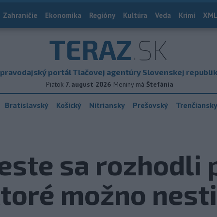
Zahraničie
Ekonomika
Regióny
Kultúra
Veda
Krimi
XML
TERAZ
.SK
pravodajský portál Tlačovej agentúry Slovenskej republi
Piatok
7. august 2026
Meniny má
Štefánia
Bratislavský
Košický
Nitriansky
Prešovský
Trenčiansk
ste sa rozhodli p
ktoré možno nest