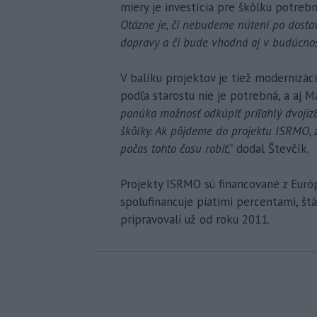
miery je investícia pre škôlku potrebn
Otázne je, či nebudeme nútení po dosta
dopravy a či bude vhodná aj v budúcnos
V balíku projektov je tiež modernizác
podľa starostu nie je potrebná, a aj M
ponúka možnosť odkúpiť priľahlý dvojizb
škôlky. Ak pôjdeme do projektu ISRMO, 
počas tohto času robiť,"
dodal Števčík.
Projekty ISRMO sú financované z Euró
spolufinancuje piatimi percentami, št
pripravovali už od roku 2011.