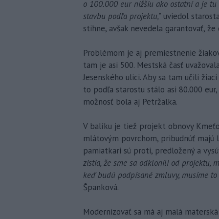
o 100.000 eur nižšiu ako ostatní a je tu 
stavbu podľa projektu,"
uviedol starost
stihne, avšak nevedela garantovať, že 
Problémom je aj premiestnenie žiakov
tam je asi 500. Mestská časť uvažovala
Jesenského ulici. Aby sa tam učili žia
to podľa starostu stálo asi 80.000 eur,
možnosť bola aj Petržalka.
V balíku je tiež projekt obnovy Kmeť
mlátovým povrchom, pribudnúť majú lav
pamiatkari sú proti, predložený a vys
zistia, že sme sa odklonili od projektu
keď budú podpísané zmluvy, musíme to 
Španková.
Modernizovať sa má aj malá materská š