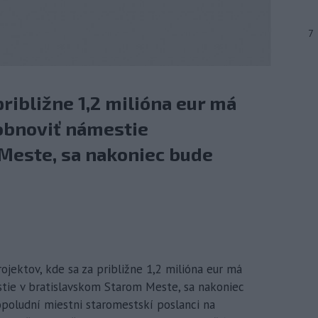
7
približne 1,2 milióna eur má
 obnoviť námestie
Meste, sa nakoniec bude
rojektov, kde sa za približne 1,2 milióna eur má
stie v bratislavskom Starom Meste, sa nakoniec
popoludní miestni staromestskí poslanci na