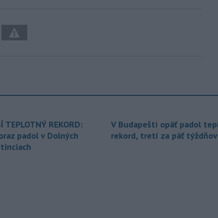
Í TEPLOTNÝ REKORD:
V Budapešti opäť padol tep
oraz padol v Dolných
rekord, tretí za päť týždňov
tinciach