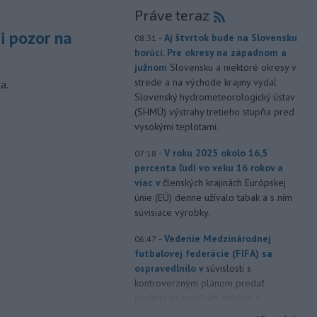
Práve teraz
si pozor na
-
Aj štvrtok bude na Slovensku
08:31
horúci. Pre okresy na západnom a
južnom
Slovensku a niektoré okresy v
strede a na východe krajiny vydal
a.
Slovenský hydrometeorologický ústav
(SHMÚ) výstrahy tretieho stupňa pred
vysokými teplotami.
-
V roku 2025 okolo 16,5
07:18
percenta ľudí vo veku 16 rokov a
viac v
členských krajinách Európskej
únie (EÚ) denne užívalo tabak a s ním
súvisiace výrobky.
-
Vedenie Medzinárodnej
06:47
futbalovej federácie (FIFA) sa
ospravedlnilo v
súvislosti s
kontroverzným plánom predať
podiely na budúcich ziskoch z
majstrovstiev sveta súkromným