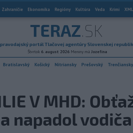
Zahraničie
Ekonomika
Regióny
Kultúra
Veda
Krimi
XML
TERAZ
.SK
pravodajský portál Tlačovej agentúry Slovenskej republi
Štvrtok
6. august 2026
Meniny má
Jozefína
Bratislavský
Košický
Nitriansky
Prešovský
Trenčiansk
ILIE V MHD: Obťa
 a napadol vodiča