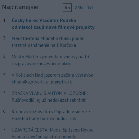
Najčítanejšie
6h
24h
7d
Český herec Vladimír Polívka
1
odmietol zaujímavé filmové projekty
2
Predstavitelia Mladého Hlasu podali
trestné oznámenie na I. Korčoka
3
Mesto Martin vypovedalo zmluvy na tri
rozpracované investičné akcie
4
V Košiciach Nad jazerom začína výstavba
chodníka,otvorili aj pumptrack
5
ZRÁŽKA VLAKU S AUTOM V LOZORNE:
Rušňovodič jej už nedokázal zabrániť
6
Kruhová križovatka v Poprade v smere z
Hozelca bude hotová budúci rok
7
UZAVRETÁ CESTA: Medzi Spišskou Novou
Vsou a Levočou sa stala nehoda