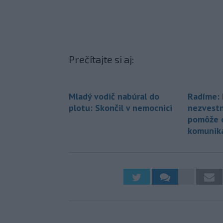
Prečítajte si aj:
Mladý vodič nabúral do
Radíme: 
plotu: Skončil v nemocnici
nezvestn
pomôže 
komuniká