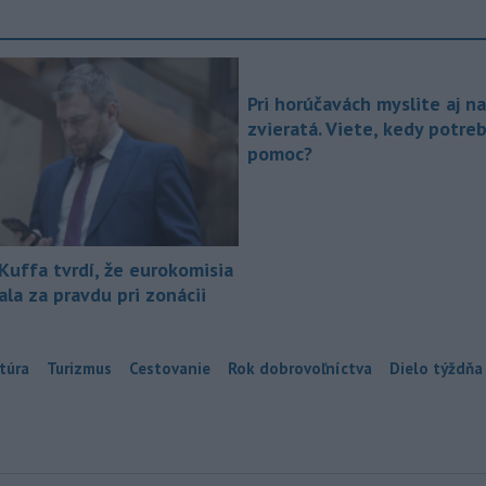
Pri horúčavách myslite aj na
zvieratá. Viete, kedy potre
pomoc?
 Kuffa tvrdí, že eurokomisia
la za pravdu pri zonácii
túra
Turizmus
Cestovanie
Rok dobrovoľníctva
Dielo týždňa