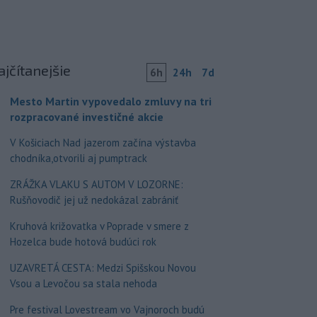
ajčítanejšie
6h
24h
7d
Mesto Martin vypovedalo zmluvy na tri
rozpracované investičné akcie
V Košiciach Nad jazerom začína výstavba
chodníka,otvorili aj pumptrack
ZRÁŽKA VLAKU S AUTOM V LOZORNE:
Rušňovodič jej už nedokázal zabrániť
Kruhová križovatka v Poprade v smere z
Hozelca bude hotová budúci rok
UZAVRETÁ CESTA: Medzi Spišskou Novou
Vsou a Levočou sa stala nehoda
Pre festival Lovestream vo Vajnoroch budú