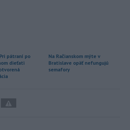
Pri pátraní po
Na Račianskom mýte v
om dieťati
Bratislave opäť nefungujú
otvorená
semafory
cia