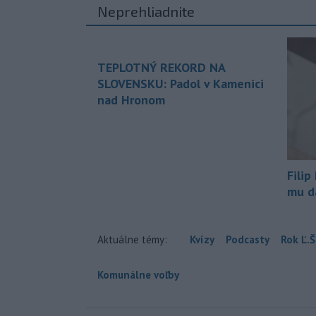
Neprehliadnite
TEPLOTNÝ REKORD NA
SLOVENSKU: Padol v Kamenici
nad Hronom
Filip
mu da
Aktuálne témy:
Kvízy
Podcasty
Rok Ľ.Š
Komunálne voľby