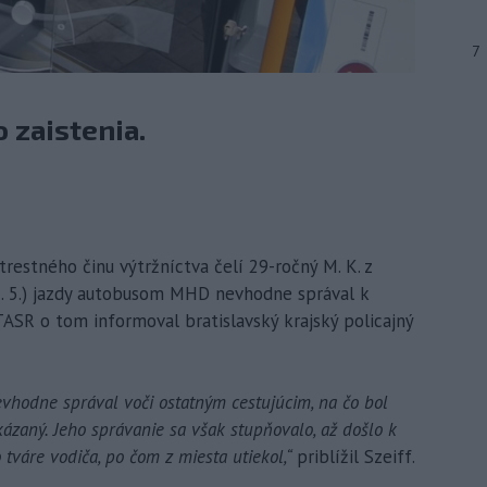
7
o zaistenia.
 trestného činu výtržníctva čelí 29-ročný M. K. z
31. 5.) jazdy autobusom MHD nevhodne správal k
TASR o tom informoval bratislavský krajský policajný
evhodne správal voči ostatným cestujúcim, na čo bol
aný. Jeho správanie sa však stupňovalo, až došlo k
tváre vodiča, po čom z miesta utiekol,“
priblížil Szeiff.