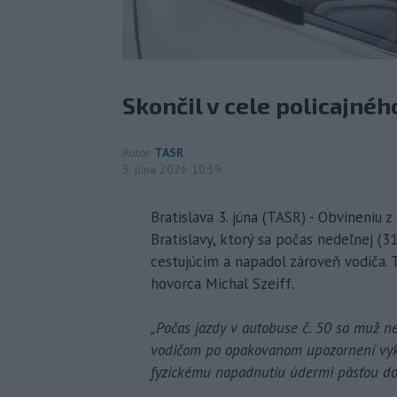
Skončil v cele policajnéh
Autor
TASR
3. júna 2026 10:39
Bratislava 3. júna (TASR) - Obvineniu z
Bratislavy, ktorý sa počas nedeľnej (
cestujúcim a napadol zároveň vodiča. 
hovorca Michal Szeiff.
„Počas jazdy v autobuse č. 50 sa muž n
vodičom po opakovanom upozornení vykáz
fyzickému napadnutiu údermi päsťou do 