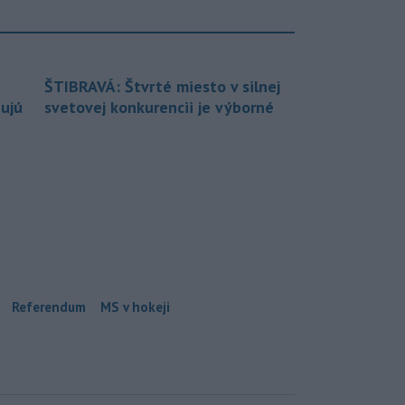
ŠTIBRAVÁ: Štvrté miesto v silnej
bujú
svetovej konkurencii je výborné
Referendum
MS v hokeji