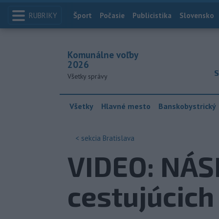
RUBRIKY
Index
Šport
Počasie
Publicistika
Slovensko
Komunálne voľby
2026
S
Všetky správy
Všetky
Hlavné mesto
Banskobystrický
< sekcia
Bratislava
VIDEO: NÁS
cestujúcich