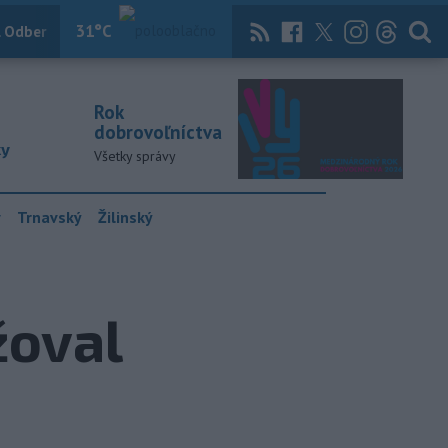
31
°C
 Odber
Knihy
Útulkovo
Magazín
News Now
Archív
TASR
Rok
dobrovoľníctva
ky
Všetky správy
y
Trnavský
Žilinský
žoval