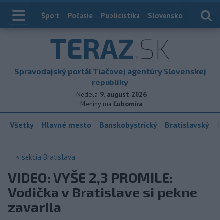
Index
Šport
Počasie
Publicistika
Slovensko
Zahranič
TERAZ
.SK
Spravodajský portál Tlačovej agentúry Slovenskej
republiky
Nedela
9. august 2026
Meniny má
Ľubomíra
Všetky
Hlavné mesto
Banskobystrický
Bratislavský
< sekcia
Bratislava
VIDEO: VYŠE 2,3 PROMILE:
Vodička v Bratislave si pekne
zavarila