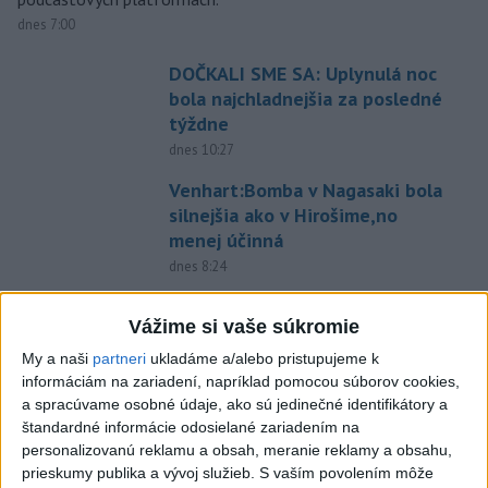
dnes 7:00
DOČKALI SME SA: Uplynulá noc
bola najchladnejšia za posledné
týždne
dnes 10:27
Venhart:Bomba v Nagasaki bola
silnejšia ako v Hirošime,no
menej účinná
dnes 8:24
OTESTUJTE SA: Rozumiete
Vážime si vaše súkromie
slovenským nárečiam? Tieto
slová vás potrápia
My a naši
partneri
ukladáme a/alebo pristupujeme k
informáciám na zariadení, napríklad pomocou súborov cookies,
dnes 7:00
a spracúvame osobné údaje, ako sú jedinečné identifikátory a
V prípade únosu študentky
štandardné informácie odosielané zariadením na
Sone majú odznieť záverečné
personalizovanú reklamu a obsah, meranie reklamy a obsahu,
reči
prieskumy publika a vývoj služieb.
S vaším povolením môže