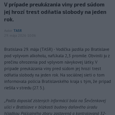
V prípade preukázania viny pred súdom
jej hrozí trest odňatia slobody na jeden
rok.
Autor
TASR
29. mája 2026 10:06
Bratislava 29. mája (TASR) - Vodička jazdila po Bratislave
pod vplyvom alkoholu, nafúkala 2,3 promile. Obvinili ju z
prečinu ohrozenia pod vplyvom návykovej látky. V
prípade preukázania viny pred súdom jej hrozí trest
odňatia slobody na jeden rok. Na sociálnej sieti o tom
informovala polícia Bratislavského kraja s tým, že prípad
riešila v stredu (27. 5.).
„Podľa doposiaľ zistených informácií bola na Ševčenkovej
ulici v Bratislave v blízkosti budovy daňového úradu
hliadkou Policajného zboru zastavená a kontrolovaná 32-