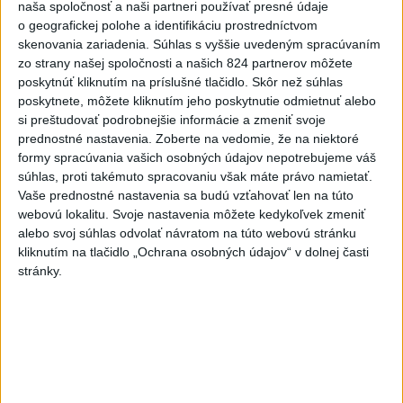
naša spoločnosť a naši partneri používať presné údaje
dnes 9:36
o geografickej polohe a identifikáciu prostredníctvom
Zelenskyj: Severná Kórea pošle
skenovania zariadenia. Súhlas s vyššie uvedeným spracúvaním
do Ruska až 50.000 vojakov
zo strany našej spoločnosti a našich 824 partnerov môžete
poskytnúť kliknutím na príslušné tlačidlo. Skôr než súhlas
dnes 8:46
poskytnete, môžete kliknutím jeho poskytnutie odmietnuť alebo
si preštudovať podrobnejšie informácie a zmeniť svoje
Slovensko čakajú astronomické
prednostné nastavenia.
Zoberte na vedomie, že na niektoré
úkazy, zatmenie Slnka striedajú
formy spracúvania vašich osobných údajov nepotrebujeme váš
Perzeidy
súhlas, proti takémuto spracovaniu však máte právo namietať.
dnes 7:36
Vaše prednostné nastavenia sa budú vzťahovať len na túto
webovú lokalitu. Svoje nastavenia môžete kedykoľvek zmeniť
Agrorezort: Výmera lesných
alebo svoj súhlas odvolať návratom na túto webovú stránku
pozemkov a porastov sa
kliknutím na tlačidlo „Ochrana osobných údajov“ v dolnej časti
dlhodobo zvyšuje
stránky.
dnes 10:24
Potocká najväčším slovenským
želiezkom, Trníková sníva o
finále
dnes 9:11