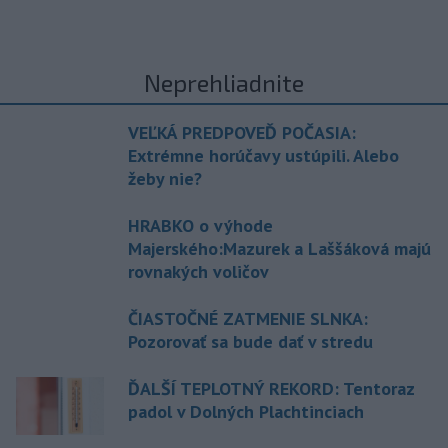
Neprehliadnite
VEĽKÁ PREDPOVEĎ POČASIA:
Extrémne horúčavy ustúpili. Alebo
žeby nie?
HRABKO o výhode
Majerského:Mazurek a Laššáková majú
rovnakých voličov
ČIASTOČNÉ ZATMENIE SLNKA:
Pozorovať sa bude dať v stredu
ĎALŠÍ TEPLOTNÝ REKORD: Tentoraz
padol v Dolných Plachtinciach