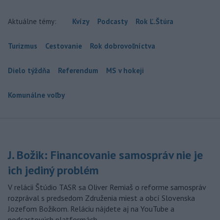
Aktuálne témy:
Kvízy
Podcasty
Rok Ľ.Štúra
Turizmus
Cestovanie
Rok dobrovoľníctva
Dielo týždňa
Referendum
MS v hokeji
Komunálne voľby
J. Božik: Financovanie samospráv nie je
ich jediný problém
V relácii Štúdio TASR sa Oliver Remiaš o reforme samospráv
rozprával s predsedom Združenia miest a obcí Slovenska
Jozefom Božikom. Reláciu nájdete aj na YouTube a
podcastových platformách.