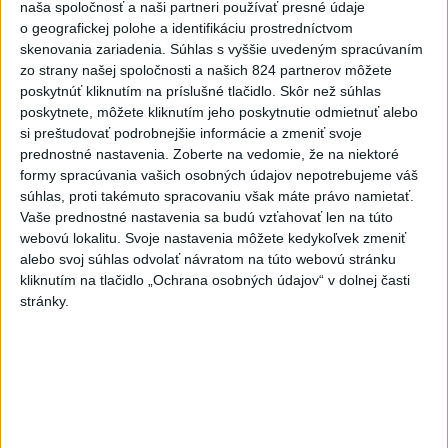
naša spoločnosť a naši partneri používať presné údaje
bol na mieste mŕtvy
o geografickej polohe a identifikáciu prostredníctvom
skenovania zariadenia. Súhlas s vyššie uvedeným spracúvaním
zo strany našej spoločnosti a našich 824 partnerov môžete
poskytnúť kliknutím na príslušné tlačidlo. Skôr než súhlas
poskytnete, môžete kliknutím jeho poskytnutie odmietnuť alebo
NS SR uznal obyvateľov pri Domine za
si preštudovať podrobnejšie informácie a zmeniť svoje
prednostné nastavenia.
Zoberte na vedomie, že na niektoré
účastníkov stavebného konania
formy spracúvania vašich osobných údajov nepotrebujeme váš
súhlas, proti takémuto spracovaniu však máte právo namietať.
Vaše prednostné nastavenia sa budú vzťahovať len na túto
webovú lokalitu. Svoje nastavenia môžete kedykoľvek zmeniť
alebo svoj súhlas odvolať návratom na túto webovú stránku
Katarína Beňová zdobí obrazy mandál
kliknutím na tlačidlo „Ochrana osobných údajov“ v dolnej časti
stránky.
zlatom a diamantmi
Občania môžu spolurozhodovať o