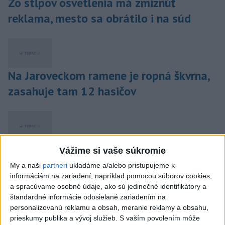
Zo stĺpov osvetlenia má zmiznúť
reklama, mesto sa obrátilo i na súd
Na Jaroveckom ramene je ropná škvrna,
zasahuje tam 12 hasičov
Pisztoryho palác dostane novú strechu
Vážime si vaše súkromie
a fasádu
My a naši
partneri
ukladáme a/alebo pristupujeme k
informáciám na zariadení, napríklad pomocou súborov cookies,
a spracúvame osobné údaje, ako sú jedinečné identifikátory a
štandardné informácie odosielané zariadením na
personalizovanú reklamu a obsah, meranie reklamy a obsahu,
Smrť na ceste: Vodič narazil do stĺpu,
prieskumy publika a vývoj služieb.
S vaším povolením môže