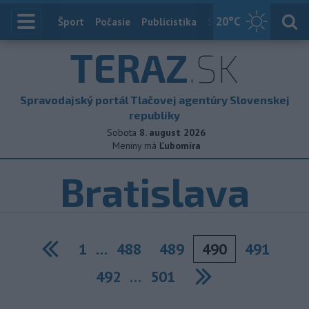
20
°C
Index
Šport
Počasie
Publicistika
Slovensko
Zahranič
TERAZ
.SK
Spravodajský portál Tlačovej agentúry Slovenskej
republiky
Sobota
8. august 2026
Meniny má
Ľubomíra
Bratislava
1
…
488
489
490
491
Previous
492
…
501
Next