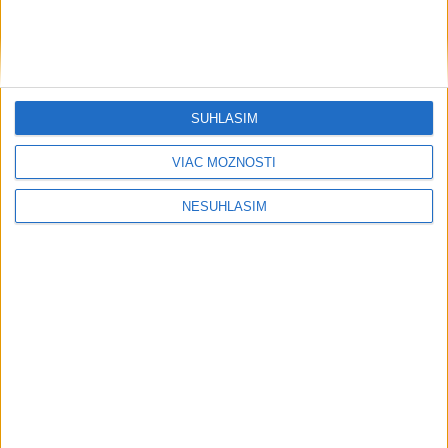
Najnovšie videá
Najsledovanejšie videá
R. FICO: ČO SA NEZMESTILO NA
TLAČOVKU LXV.
SÚHLASÍM
dnes 18:24
|
Smer - SSD
|
8832
zobrazení
VIAC MOŽNOSTÍ
T. Gašpar: Kto odstrihol lacné energie
z východu? Isto ...
NESÚHLASÍM
dnes 17:56
|
Smer - SSD
|
5171
zobrazení
PARÁDNA AKCIA S VAMI, GULÁŠIK
VÝBORNÝ #cestujemeposlov...
dnes 17:53
|
Danko Andrej
|
208
zobrazení
Najnovšie statusy štátnych inštitúcií
🚨 V SÚVISLOSTI S ROZSIAHLYM POŽIAROM
VO VOJENSKOM OBVO...
🚨 V SÚVISLOSTI S ROZSIAHLYM POŽIAROM VO
VOJENSKOM OBVODE ZÁHORIE BOLA NA