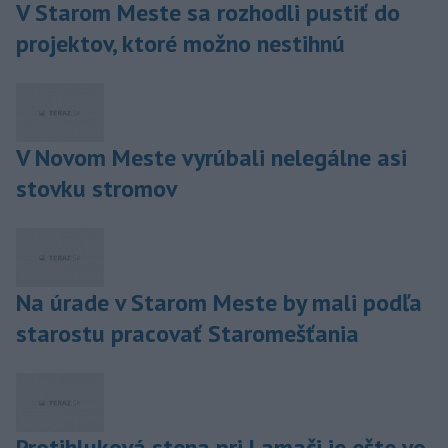
V Starom Meste sa rozhodli pustiť do
projektov, ktoré možno nestihnú
V Novom Meste vyrúbali nelegálne asi
stovku stromov
Na úrade v Starom Meste by mali podľa
starostu pracovať Staromešťania
Protihluková stena pri Lamači je ešte vo