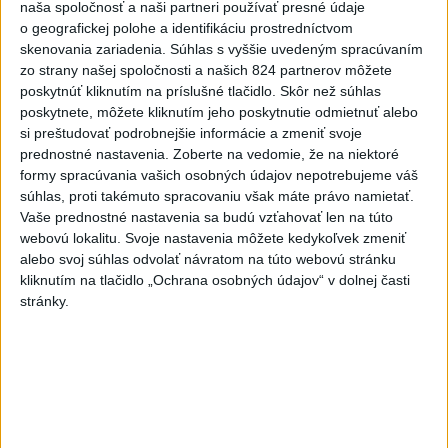
naša spoločnosť a naši partneri používať presné údaje
stanice zatiaľ vypovedať nechce
o geografickej polohe a identifikáciu prostredníctvom
skenovania zariadenia. Súhlas s vyššie uvedeným spracúvaním
zo strany našej spoločnosti a našich 824 partnerov môžete
poskytnúť kliknutím na príslušné tlačidlo. Skôr než súhlas
poskytnete, môžete kliknutím jeho poskytnutie odmietnuť alebo
V horiacej chatke našla dobodaného a
si preštudovať podrobnejšie informácie a zmeniť svoje
prednostné nastavenia.
Zoberte na vedomie, že na niektoré
porezaného muža
formy spracúvania vašich osobných údajov nepotrebujeme váš
súhlas, proti takémuto spracovaniu však máte právo namietať.
Vaše prednostné nastavenia sa budú vzťahovať len na túto
webovú lokalitu. Svoje nastavenia môžete kedykoľvek zmeniť
alebo svoj súhlas odvolať návratom na túto webovú stránku
Útok v Bratislave: Brutálne napadli
kliknutím na tlačidlo „Ochrana osobných údajov“ v dolnej časti
stránky.
vietnamských manželov
Kaufland otvoril 5. obchodný dom v