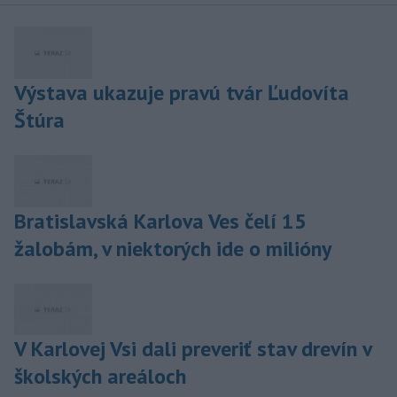
Výstava ukazuje pravú tvár Ľudovíta
Štúra
Bratislavská Karlova Ves čelí 15
žalobám, v niektorých ide o milióny
V Karlovej Vsi dali preveriť stav drevín v
školských areáloch