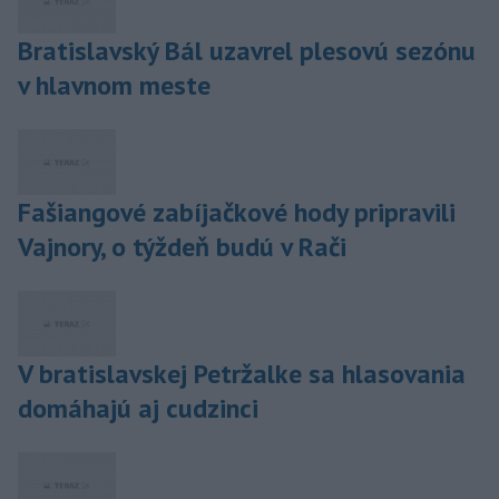
Bratislavský Bál uzavrel plesovú sezónu
v hlavnom meste
Fašiangové zabíjačkové hody pripravili
Vajnory, o týždeň budú v Rači
V bratislavskej Petržalke sa hlasovania
domáhajú aj cudzinci