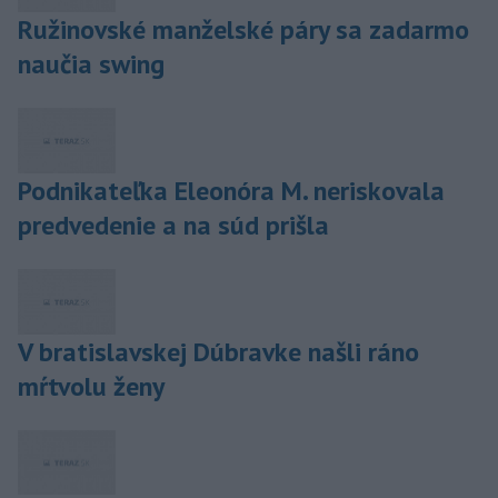
Ružinovské manželské páry sa zadarmo
naučia swing
Podnikateľka Eleonóra M. neriskovala
predvedenie a na súd prišla
V bratislavskej Dúbravke našli ráno
mŕtvolu ženy