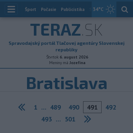
34
°C
Index
Šport
Počasie
Publicistika
Slovensko
Zahranič
TERAZ
.SK
Spravodajský portál Tlačovej agentúry Slovenskej
republiky
Štvrtok
6. august 2026
Meniny má
Jozefína
Bratislava
1
…
489
490
491
492
Previous
493
…
501
Next