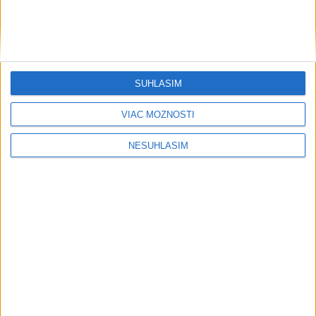
PAMIATKA PADLÝCH 🇸🇰 VOJAKOV V
CHORVÁTSKU Pri príleži...
PAMIATKA PADLÝCH 🇸🇰 VOJAKOV V CHORVÁTSKU Pri
príležitosti chorvátskeho štátneho sviatku Dňa
víťazstva a vďakyvzdania ...
SÚHLASÍM
dnes 06:53
|
Ministerstvo zahraničných vecí a
európskych záležitostí SR
VIAC MOŽNOSTÍ
Najnovšie politické statusy
NESÚHLASÍM
R. Glück sa vydal na výlet na nie-európsky
kontinent, a...
R. Glück sa vydal na výlet na nie-európsky kontinent,
aby nám ukázal, koľko ľudí chce nie-prísť na
Slovensko. V jednom...
dnes 06:56
|
Jurík Beáta
Neprehliadnite