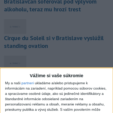
Bratislavčan šoféroval pod vplyvom
alkoholu, teraz mu hrozí trest
Cirque du Soleil si v Bratislave vyslúžil
standing ovation
Zákazníka reštaurácie na Prešovskej
Vážime si vaše súkromie
ulici pobodal neznámy útočník
My a naši
partneri
ukladáme a/alebo pristupujeme k
informáciám na zariadení, napríklad pomocou súborov cookies,
a spracúvame osobné údaje, ako sú jedinečné identifikátory a
štandardné informácie odosielané zariadením na
personalizovanú reklamu a obsah, meranie reklamy a obsahu,
Nesrovnal zmluvu s investorom Hlavnej
prieskumy publika a vývoj služieb.
S vaším povolením môže