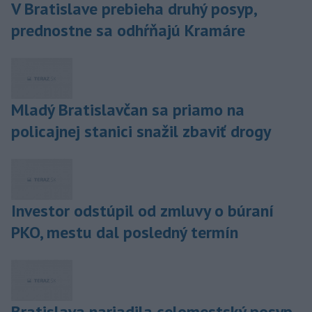
V Bratislave prebieha druhý posyp,
prednostne sa odhŕňajú Kramáre
Mladý Bratislavčan sa priamo na
policajnej stanici snažil zbaviť drogy
Investor odstúpil od zmluvy o búraní
PKO, mestu dal posledný termín
Bratislava nariadila celomestský posyp,