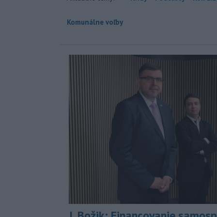
Komunálne voľby
J. Božik: Financovanie samospr