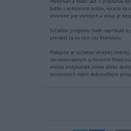
motorkári a vodiči áut. S pripnutou b
ľuďmi s ochorením svalov, vyrazia na 
otvorené pre všetkých a vstup je bezpl
Súčasťou programu bude napríklad aj 
previezť sa na nich cez Bratislavu.
Podujatie je súčasťou verejnej zbier
nervovosvalovým ochorením financovať
možno kedykoľvek online alebo druhý 
slovenských miest dobrovoľným prísp