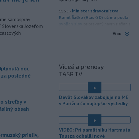
-
Minister zdravotníctva
11:56
Kamil Šaško (Hlas-SD) už má podľa
orme samospráv
svojich slov
pripravený návrh riešenia
cí Slovenska Jozefom
k tendru na prevádzkovanie
dcastových
Viac
ambulancií záchrannej zdravotnej
služby (ZZS). Na odbornej úrovni ho
chce predstaviť v krátkom čase.
-
Dvaja 17-roční mladíci čelia
11:42
Videá a prenosy
plynulá noc
obvineniu z obzvlášť závažného
TASR TV
zločinu
vraždy v štádiu pokusu. Stíhaní
a za posledné
sú za brutálny útok na vodiča
taxislužby v Seredi, ku ktorému došlo
v noci zo stredy na štvrtok (6. 8.).
Deväť Slovákov zabojuje na ME
o streľby v
v Paríži o čo najlepšie výsledky
-
Slovenskí hasiči naďalej
10:52
ásilný obsah
pokračujú vo svojom nasadení vo
Francúzsku.
Uplynulé dni sa niesli v
znamení intenzívnej práce v teréne,
VIDEO: Pri pamätníku Hartmuta
spolupráce s francúzskymi hasičmi, ale
rmuzský prieliv,
Tautza odhalili nové
aj údržby techniky a potrebnej