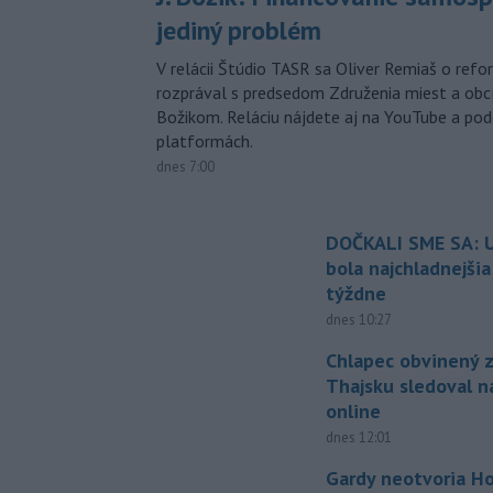
jediný problém
V relácii Štúdio TASR sa Oliver Remiaš o ref
rozprával s predsedom Združenia miest a ob
Božikom. Reláciu nájdete aj na YouTube a po
platformách.
dnes 7:00
DOČKALI SME SA: U
bola najchladnejši
týždne
dnes 10:27
Chlapec obvinený z
Thajsku sledoval n
online
dnes 12:01
Gardy neotvoria Ho