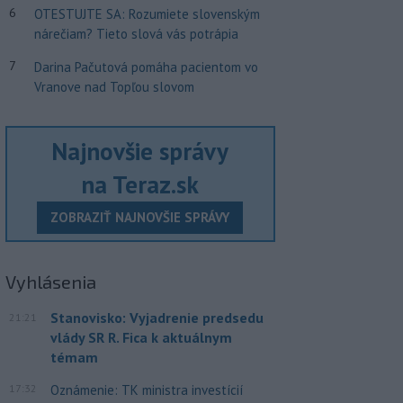
6
OTESTUJTE SA: Rozumiete slovenským
nárečiam? Tieto slová vás potrápia
7
Darina Pačutová pomáha pacientom vo
Vranove nad Topľou slovom
Najnovšie správy
na Teraz.sk
ZOBRAZIŤ NAJNOVŠIE SPRÁVY
Vyhlásenia
Stanovisko: Vyjadrenie predsedu
21:21
vlády SR R. Fica k aktuálnym
témam
17:32
Oznámenie: TK ministra investícií