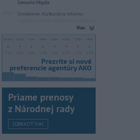
Samuela Migaľa
17:17
Oznámenie: Kurikurálna reforma -
regionálne turné ministerstva školstva
Viac
Priame prenosy
z Národnej rady
ZOBRAZIŤ VIAC