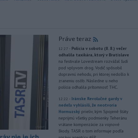
Práve teraz
-
Polícia v sobotu (8. 8.) večer
12:27
odhalila taxikára, ktorý v Bratislave
na festivale Lovestream rozvážal ľudí
pod vplyvom drog. Vodič spôsobil
dopravnú nehodu, pri ktorej nedošlo k
zraneniu osôb. Následne u neho
polícia odhalila prítomnosť THC.
-
Iránske Revolučné gardy v
12:22
nedeľu vyhlásili, že neotvoria
Hormuzský
prieliv, kým Spojené štáty
neprijmú všetky podmienky Teheránu
vrátane kompenzácie za vojnové
škody. TASR o tom informuje podľa
áv nie je ich
správy agentúry AFP.