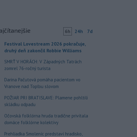
ajčítanejšie
6h
24h
7d
Festival Lovestream 2026 pokračuje,
druhý deň zakončil Robbie Williams
SMRŤ V HORÁCH: V Západných Tatrách
zomrel 76-ročný turista
Darina Pačutová pomáha pacientom vo
Vranove nad Topľou slovom
POŽIAR PRI BRATISLAVE: Plamene pohltili
skládku odpadu
Očovská folklórna hruda tradične privítala
domáce folklórne kolektívy
Prehliadka Smoleníc predstaví hradisko,