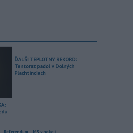
ĎALŠÍ TEPLOTNÝ REKORD:
Tentoraz padol v Dolných
Plachtinciach
KA:
redu
Referendum
MS v hokeji