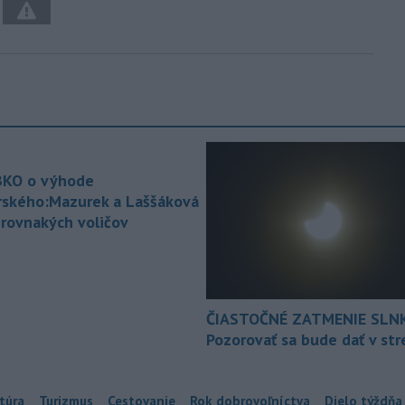
KO o výhode
rského:Mazurek a Laššáková
 rovnakých voličov
ČIASTOČNÉ ZATMENIE SLN
Pozorovať sa bude dať v st
túra
Turizmus
Cestovanie
Rok dobrovoľníctva
Dielo týždňa