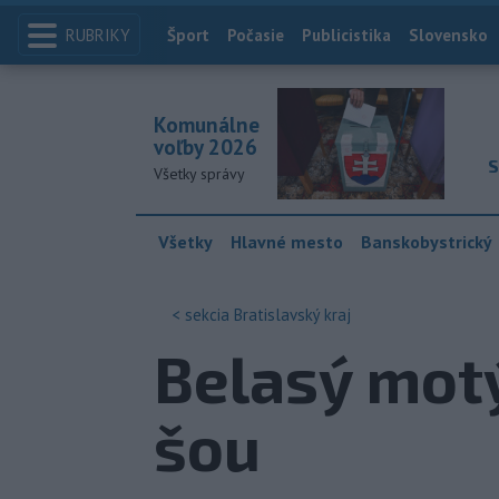
RUBRIKY
Index
Šport
Počasie
Publicistika
Slovensko
Komunálne
voľby 2026
S
Všetky správy
Všetky
Hlavné mesto
Banskobystrický
< sekcia
Bratislavský kraj
Belasý mot
šou