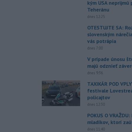
kým USA neprijmú
Teheránu
dnes 12:25
OTESTUJTE SA: Ro
slovenským náreči
vás potrápia
dnes 7:00
V prípade únosu š
majú odznieť záver
dnes 9:36
TAXIKÁR POD VPL
festivale Lovestre
policajtov
dnes 12:30
POKUS O VRAŽDU: Po
mladíkov, ktorí zaú
dnes 11:40