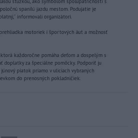
elasou stužkou, ako symbolom spolupatričnosti s
spoločnú spanilú jazdu mestom. Podujatie je
atný,“ informovali organizátori.
prehliadka motoriek i športových áut a možnosť
ky, ktorá každoročne pomáha deťom a dospelým s
 doplatky za špeciálne pomôcky. Podporiť ju
júnový piatok priamo v uliciach vybraných
evkom do prenosných pokladničiek.