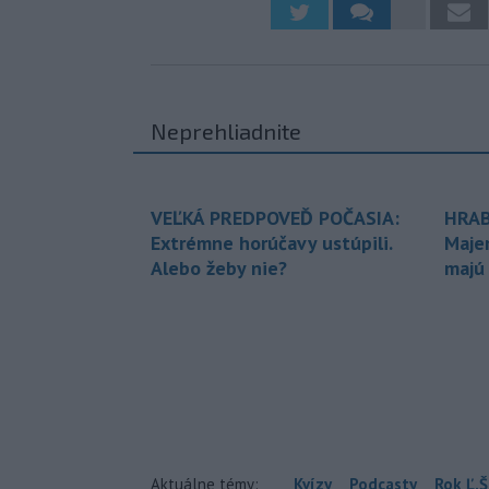
Neprehliadnite
VEĽKÁ PREDPOVEĎ POČASIA:
HRAB
Extrémne horúčavy ustúpili.
Maje
Alebo žeby nie?
majú
Aktuálne témy:
Kvízy
Podcasty
Rok Ľ.Š