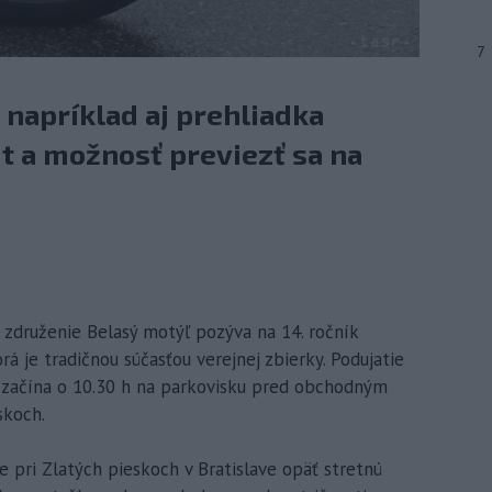
7
napríklad aj prehliadka
t a možnosť previezť sa na
e združenie Belasý motýľ pozýva na 14. ročník
á je tradičnou súčasťou verejnej zbierky. Podujatie
a začína o 10.30 h na parkovisku pred obchodným
skoch.
e pri Zlatých pieskoch v Bratislave opäť stretnú