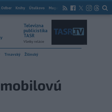
 Odber
Knihy
Útulkovo
Magazín
News Now
Archív
TASR
Televízna
publicistika
TASR
ky
Všetky relácie
y
Trnavský
Žilinský
omobilovú