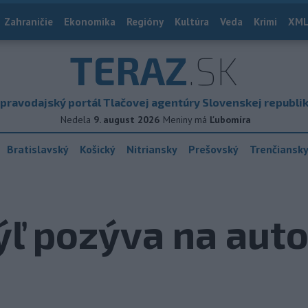
Zahraničie
Ekonomika
Regióny
Kultúra
Veda
Krimi
XML
TERAZ
.SK
pravodajský portál Tlačovej agentúry Slovenskej republi
Nedela
9. august 2026
Meniny má
Ľubomíra
Bratislavský
Košický
Nitriansky
Prešovský
Trenčiansk
ýľ pozýva na aut