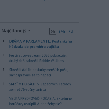
Najčítanejšie
6h
24h
7d
DRÁMA V PARLAMENTE: Poslankyňa
1
hádzala do premiéra vajíčka
2
Festival Lovestream 2026 pokračuje,
druhý deň zakončil Robbie Williams
3
Skončili ďalšie desiatky menších pôšt,
samosprávam sa to nepáči
4
SMRŤ V HORÁCH: V Západných Tatrách
zomrel 76-ročný turista
5
VEĽKÁ PREDPOVEĎ POČASIA: Extrémne
horúčavy ustúpili. Alebo žeby nie?