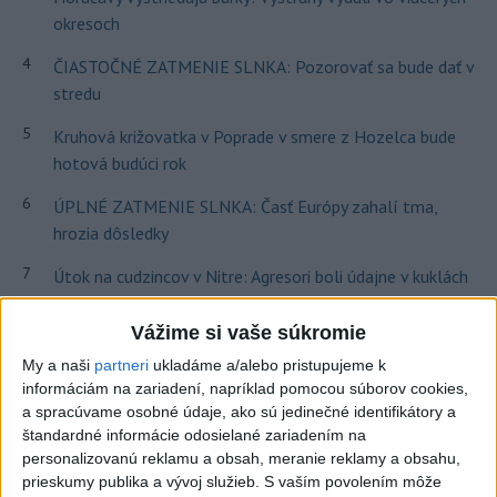
okresoch
4
ČIASTOČNÉ ZATMENIE SLNKA: Pozorovať sa bude dať v
stredu
5
Kruhová križovatka v Poprade v smere z Hozelca bude
hotová budúci rok
6
ÚPLNÉ ZATMENIE SLNKA: Časť Európy zahalí tma,
hrozia dôsledky
7
Útok na cudzincov v Nitre: Agresori boli údajne v kuklách
Vážime si vaše súkromie
Najnovšie správy na Teraz.sk
My a naši
partneri
ukladáme a/alebo pristupujeme k
Vyhlásenia
informáciám na zariadení, napríklad pomocou súborov cookies,
a spracúvame osobné údaje, ako sú jedinečné identifikátory a
Priame prenosy z Národnej rady SR
štandardné informácie odosielané zariadením na
personalizovanú reklamu a obsah, meranie reklamy a obsahu,
prieskumy publika a vývoj služieb.
S vaším povolením môže