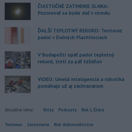
ČIASTOČNÉ ZATMENIE SLNKA:
Pozorovať sa bude dať v stredu
ĎALŠÍ TEPLOTNÝ REKORD: Tentoraz
padol v Dolných Plachtinciach
V Budapešti opäť padol teplotný
rekord, tretí za päť týždňov
VIDEO: Umelá inteligencia a robotika
pomáhajú už aj záchranárom
Aktuálne témy:
Kvízy
Podcasty
Rok Ľ.Štúra
Turizmus
Cestovanie
Rok dobrovoľníctva