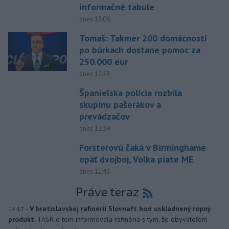
informačné tabule
dnes 13:06
Tomaš: Takmer 200 domácností
po búrkach dostane pomoc za
250.000 eur
dnes 12:53
Španielska polícia rozbila
skupinu pašerákov a
prevádzačov
dnes 12:39
Forsterovú čaká v Birminghame
opäť dvojboj, Volka piate ME
dnes 11:43
Práve teraz
-
V bratislavskej rafinérii Slovnaft horí uskladnený ropný
14:17
produkt.
TASR o tom informovala rafinéria s tým, že obyvateľom