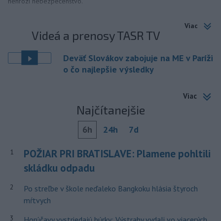
nehrozí nebezpečenstvo.
Viac
Videá a prenosy TASR TV
Deväť Slovákov zabojuje na ME v Paríži
o čo najlepšie výsledky
Viac
Najčítanejšie
6h
24h
7d
POŽIAR PRI BRATISLAVE: Plamene pohltili
1
skládku odpadu
2
Po streľbe v škole neďaleko Bangkoku hlásia štyroch
mŕtvych
3
Horúčavy vystriedajú búrky: Výstrahy vydali vo viacerých