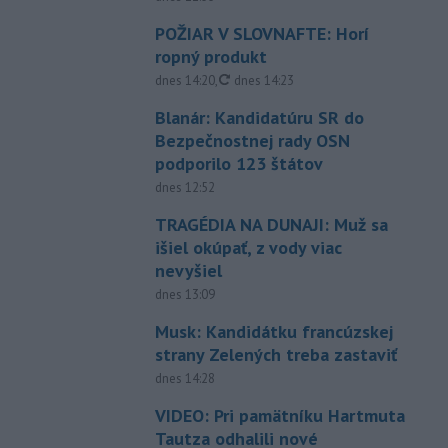
POŽIAR V SLOVNAFTE: Horí
ropný produkt
aktualizované
dnes 14:20
,
dnes 14:23
Blanár: Kandidatúru SR do
Bezpečnostnej rady OSN
podporilo 123 štátov
dnes 12:52
TRAGÉDIA NA DUNAJI: Muž sa
išiel okúpať, z vody viac
nevyšiel
dnes 13:09
Musk: Kandidátku francúzskej
strany Zelených treba zastaviť
dnes 14:28
VIDEO: Pri pamätníku Hartmuta
Tautza odhalili nové