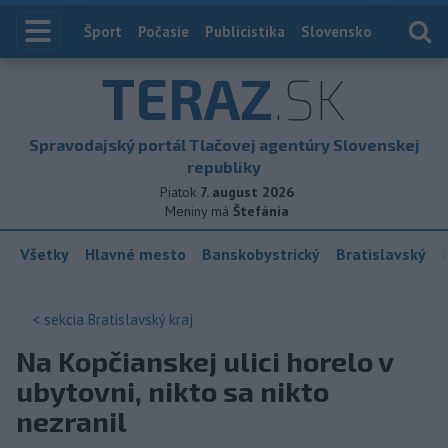
Index
Šport
Počasie
Publicistika
Slovensko
Zahranič
TERAZ
.SK
Spravodajský portál Tlačovej agentúry Slovenskej
republiky
Piatok
7. august 2026
Meniny má
Štefánia
Všetky
Hlavné mesto
Banskobystrický
Bratislavský
< sekcia
Bratislavský kraj
Na Kopčianskej ulici horelo v
ubytovni, nikto sa nikto
nezranil