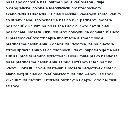
naša spoločnosť a naši partneri používať presné údaje
Politika na sociálnych sieťach
o geografickej polohe a identifikáciu prostredníctvom
skenovania zariadenia. Súhlas s vyššie uvedeným spracúvaním
zo strany našej spoločnosti a našich 824 partnerov môžete
Zobraziť viac
Info
poskytnúť kliknutím na príslušné tlačidlo. Skôr než súhlas
poskytnete, môžete kliknutím jeho poskytnutie odmietnuť alebo
si preštudovať podrobnejšie informácie a zmeniť svoje
Najnovšie videá
Najsledovanejšie videá
prednostné nastavenia.
Zoberte na vedomie, že na niektoré
formy spracúvania vašich osobných údajov nepotrebujeme váš
Top tip na leto: Maliny a melóny
súhlas, proti takémuto spracovaniu však máte právo namietať.
Vaše prednostné nastavenia sa budú vzťahovať len na túto
dnes 11:00
|
Úrad verejného zdravotníctva
Slovenskej republiky
|
4
zobrazení
webovú lokalitu. Svoje nastavenia môžete kedykoľvek zmeniť
alebo svoj súhlas odvolať návratom na túto webovú stránku
T. LONGAUER: VOJNA?✊ Naštastie len
kliknutím na tlačidlo „Ochrana osobných údajov“ v dolnej časti
tá politická. Niekto...
stránky.
dnes 10:59
|
Smer - SSD
|
3171
zobrazení
...aby sme mali vodu aj zajtra
dnes 10:31
|
Laššáková Judita
|
1179
zobrazení
Najnovšie statusy štátnych inštitúcií