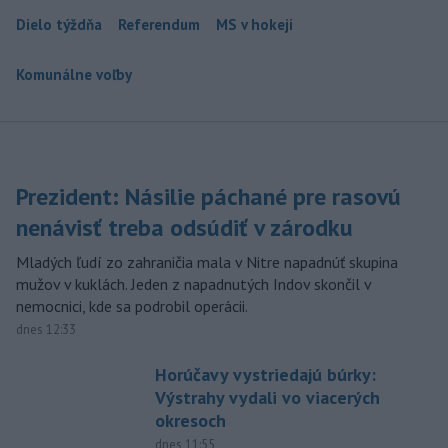
Dielo týždňa
Referendum
MS v hokeji
Komunálne voľby
Prezident: Násilie páchané pre rasovú
nenávisť treba odsúdiť v zárodku
Mladých ľudí zo zahraničia mala v Nitre napadnúť skupina
mužov v kuklách. Jeden z napadnutých Indov skončil v
nemocnici, kde sa podrobil operácii.
dnes 12:33
Horúčavy vystriedajú búrky:
Výstrahy vydali vo viacerých
okresoch
dnes 11:55