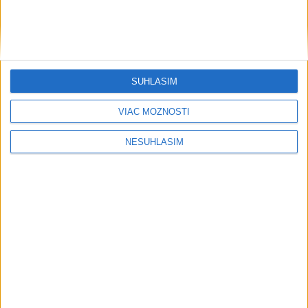
AKTUÁLNA PREDPOVEĎ POČASIA NA SEDEM DNÍ
SÚHLASÍM
....
VIAC MOŽNOSTÍ
NESÚHLASÍM
....