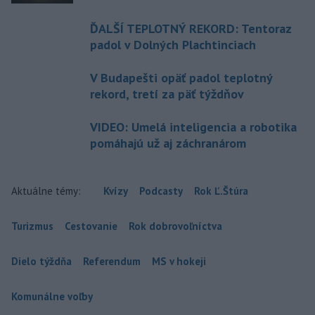
ĎALŠÍ TEPLOTNÝ REKORD: Tentoraz
padol v Dolných Plachtinciach
V Budapešti opäť padol teplotný
rekord, tretí za päť týždňov
VIDEO: Umelá inteligencia a robotika
pomáhajú už aj záchranárom
Aktuálne témy:
Kvízy
Podcasty
Rok Ľ.Štúra
Turizmus
Cestovanie
Rok dobrovoľníctva
Dielo týždňa
Referendum
MS v hokeji
Komunálne voľby