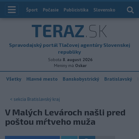
Index
Šport
Počasie
Publicistika
Slovensko
Zahranič
TERAZ
.SK
Spravodajský portál Tlačovej agentúry Slovenskej
republiky
Sobota
8. august 2026
Meniny má
Oskar
Všetky
Hlavné mesto
Banskobystrický
Bratislavský
< sekcia
Bratislavský kraj
V Malých Levároch našli pred
poštou mŕtveho muža