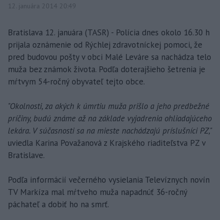
12. januára 2014 20:49
Bratislava 12. januára (TASR) - Polícia dnes okolo 16.30 h
prijala oznámenie od Rýchlej zdravotníckej pomoci, že
pred budovou pošty v obci Malé Leváre sa nachádza telo
muža bez známok života. Podľa doterajšieho šetrenia je
mŕtvym 54-ročný obyvateľ tejto obce.
"Okolnosti, za akých k úmrtiu muža prišlo a jeho predbežné
príčiny, budú známe až na základe vyjadrenia ohliadajúceho
lekára. V súčasnosti sa na mieste nachádzajú príslušníci PZ,"
uviedla Karina Považanová z Krajského riaditeľstva PZ v
Bratislave.
Podľa informácií večerného vysielania Televíznych novín
TV Markíza mal mŕtveho muža napadnúť 36-ročný
páchateľ a dobiť ho na smrť.