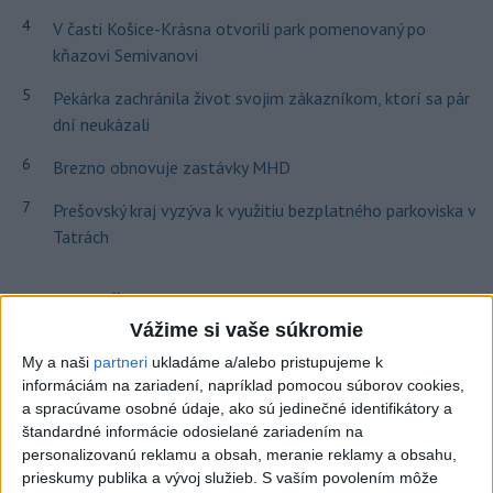
4
V časti Košice-Krásna otvorili park pomenovaný po
kňazovi Semivanovi
5
Pekárka zachránila život svojim zákazníkom, ktorí sa pár
dní neukázali
6
Brezno obnovuje zastávky MHD
7
Prešovský kraj vyzýva k využitiu bezplatného parkoviska v
Tatrách
Najnovšie správy na Teraz.sk
Vážime si vaše súkromie
Vyhlásenia
My a naši
partneri
ukladáme a/alebo pristupujeme k
Priame prenosy z Národnej rady SR
informáciám na zariadení, napríklad pomocou súborov cookies,
a spracúvame osobné údaje, ako sú jedinečné identifikátory a
štandardné informácie odosielané zariadením na
personalizovanú reklamu a obsah, meranie reklamy a obsahu,
prieskumy publika a vývoj služieb.
S vaším povolením môže
Politika na sociálnych sieťach