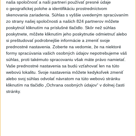
naša spoločnosť a naši partneri používať presné údaje
o geografickej polohe a identifikáciu prostredníctvom
skenovania zariadenia. Súhlas s vyššie uvedeným spracúvaním
Zobraziť viac
Info
zo strany našej spoločnosti a našich 824 partnerov môžete
poskytnúť kliknutím na príslušné tlačidlo. Skôr než súhlas
poskytnete, môžete kliknutím jeho poskytnutie odmietnuť alebo
Najnovšie videá
Najsledovanejšie videá
si preštudovať podrobnejšie informácie a zmeniť svoje
prednostné nastavenia.
Zoberte na vedomie, že na niektoré
ANI HORÚCE LETNÉ DNI NÁS
formy spracúvania vašich osobných údajov nepotrebujeme váš
NEZASTAVIA 🌿☀️
súhlas, proti takémuto spracovaniu však máte právo namietať.
dnes 06:00
|
Úrad vlády SR
|
304
zobrazení
Vaše prednostné nastavenia sa budú vzťahovať len na túto
webovú lokalitu. Svoje nastavenia môžete kedykoľvek zmeniť
Kontrolný deň na Spišskom hrade
alebo svoj súhlas odvolať návratom na túto webovú stránku
potvrdil výrazný pokrok...
kliknutím na tlačidlo „Ochrana osobných údajov“ v dolnej časti
včera 18:09
|
Ministerstvo kultúry SR
|
44
stránky.
zobrazení
⁉️FICO, KDE STE⁉️ČO TIE VAŠE DRÍSTY
O BENZÍNE⁉️VŠETKÝCH...
včera 17:02
|
Jakab Július
|
14030
zobrazení
Najnovšie statusy štátnych inštitúcií