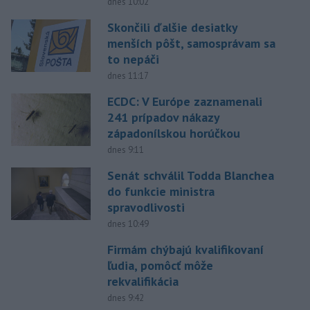
dnes 10:02
Skončili ďalšie desiatky
menších pôšt, samosprávam sa
to nepáči
dnes 11:17
ECDC: V Európe zaznamenali
241 prípadov nákazy
západonílskou horúčkou
dnes 9:11
Senát schválil Todda Blanchea
do funkcie ministra
spravodlivosti
dnes 10:49
Firmám chýbajú kvalifikovaní
ľudia, pomôcť môže
rekvalifikácia
dnes 9:42