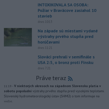
INTOXIKOVALA SA OSOBA:
Požiar v Braväcove zasiahol 10
stavieb
dnes 10:13
Na západe sú miestami vydané
výstrahy prvého stupňa pred
horúčavami
dnes 11:21
Slováci prehrali v semifinále s
USA 2:5, o bronz proti Fínsku
dnes 7:21
Práve teraz
-
V niektorých okresoch na západnom Slovensku platia v
11:19
sobotu popoludní
výstrahy prvého stupňa pred vysokými teplotami.
Slovenský hydrometeorologický ústav (SHMÚ) o tom informuje na
webe.