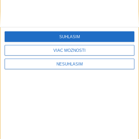
....
SÚHLASÍM
VIAC MOŽNOSTÍ
NESÚHLASÍM
Neprehliadnite