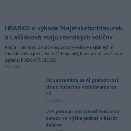
HRABKO o výhode Majerského:Mazurek
a Laššáková majú rovnakých voličov
Podľa Hrabka sú z hľadiska podpory voličov najsilnejšími
kandidátmi na predsedu VÚC Majerský, Mazurek a Laššáková
(správa, PODCAST, VIDEO)
dnes 6:00
Od septembra sa AI gramotnosť
stane súčasťou vzdelávania na
ZŠ
dnes 10:53
USA plánujú poskytnúť Kolumbii
pomoc vo výške jednej miliardy
dolárov