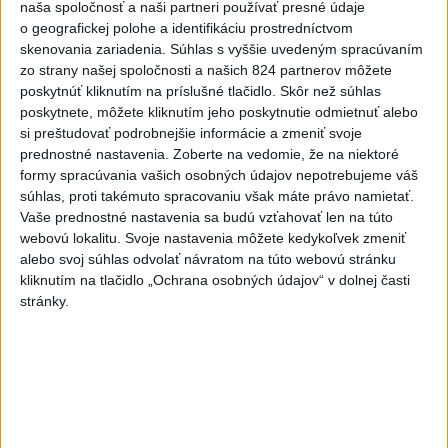
naša spoločnosť a naši partneri používať presné údaje
Tatrách
o geografickej polohe a identifikáciu prostredníctvom
skenovania zariadenia. Súhlas s vyššie uvedeným spracúvaním
4
ÚPLNÉ ZATMENIE SLNKA: Časť Európy zahalí tma,
zo strany našej spoločnosti a našich 824 partnerov môžete
hrozia dôsledky
poskytnúť kliknutím na príslušné tlačidlo. Skôr než súhlas
poskytnete, môžete kliknutím jeho poskytnutie odmietnuť alebo
5
V Košiciach Nad jazerom začína výstavba
si preštudovať podrobnejšie informácie a zmeniť svoje
chodníka,otvorili aj pumptrack
prednostné nastavenia.
Zoberte na vedomie, že na niektoré
formy spracúvania vašich osobných údajov nepotrebujeme váš
6
Mesto Martin vypovedalo zmluvy na tri rozpracované
súhlas, proti takémuto spracovaniu však máte právo namietať.
investičné akcie
Vaše prednostné nastavenia sa budú vzťahovať len na túto
webovú lokalitu. Svoje nastavenia môžete kedykoľvek zmeniť
7
Historik Zajac: Územie Slovenska bolo jadrom poľsko-
alebo svoj súhlas odvolať návratom na túto webovú stránku
uhorských vzťahov
kliknutím na tlačidlo „Ochrana osobných údajov“ v dolnej časti
stránky.
Najnovšie správy na Teraz.sk
Vyhlásenia
Priame prenosy z Národnej rady SR