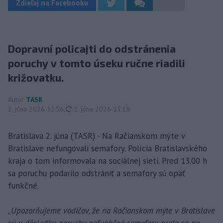
Zdieľaj na Facebooku
Dopravní policajti do odstránenia
poruchy v tomto úseku ručne riadili
križovatku.
Autor
TASR
aktualizované
2. júna 2026 12:56
,
2. júna 2026 13:18
Bratislava 2. júna (TASR) - Na Račianskom mýte v
Bratislave nefungovali semafory. Polícia Bratislavského
kraja o tom informovala na sociálnej sieti. Pred 13.00 h
sa poruchu podarilo odstrániť a semafory sú opäť
funkčné.
„Upozorňujeme vodičov, že na Račianskom mýte v Bratislave