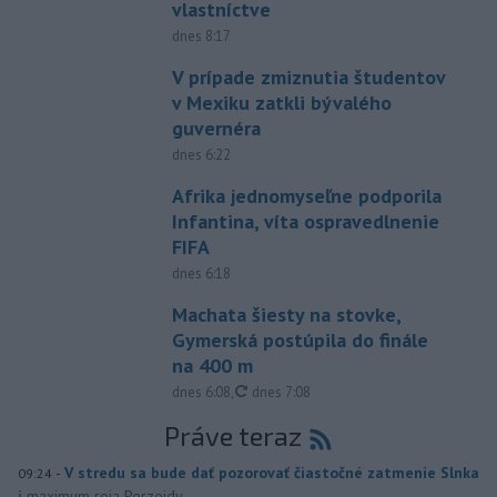
vlastníctve
dnes 8:17
V prípade zmiznutia študentov
v Mexiku zatkli bývalého
guvernéra
dnes 6:22
Afrika jednomyseľne podporila
Infantina, víta ospravedlnenie
FIFA
dnes 6:18
Machata šiesty na stovke,
Gymerská postúpila do finále
na 400 m
aktualizované
dnes 6:08
,
dnes 7:08
Práve teraz
-
V stredu sa bude dať pozorovať čiastočné zatmenie Slnka
09:24
i
maximum roja Perzeidy