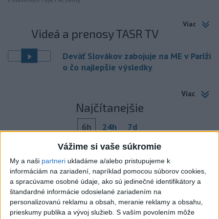
Viac
Videá a prenosy TASR TV
Deväť Slovákov zabojuje na ME v Paríži
o čo najlepšie výsledky
Viac
Najčítanejšie
6h
24h
7d
Vážime si vaše súkromie
Po streľbe v škole neďaleko Bangkoku
1
My a naši
partneri
ukladáme a/alebo pristupujeme k
hlásia štyroch mŕtvych
informáciám na zariadení, napríklad pomocou súborov cookies,
a spracúvame osobné údaje, ako sú jedinečné identifikátory a
2
Kruhová križovatka v Poprade v smere z Hozelca bude
štandardné informácie odosielané zariadením na
hotová budúci rok
personalizovanú reklamu a obsah, meranie reklamy a obsahu,
prieskumy publika a vývoj služieb.
S vaším povolením môže
3
Prešovský kraj vyzýva k využitiu bezplatného parkoviska v