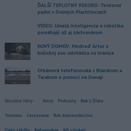
ĎALŠÍ TEPLOTNÝ REKORD: Tentoraz
padol v Dolných Plachtinciach
VIDEO: Umelá inteligencia a robotika
pomáhajú už aj záchranárom
NOVÝ DOMOV: Medveď Artur z
košickej zoo odchádza za hranice
Orbánová telefonovala s Blanárom a
Tarabom o pomoci na Dunaji
Aktuálne témy:
Kvízy
Podcasty
Rok Ľ.Štúra
Turizmus
Cestovanie
Rok dobrovoľníctva
Dielo týždňa
Referendum
MS v hokeji