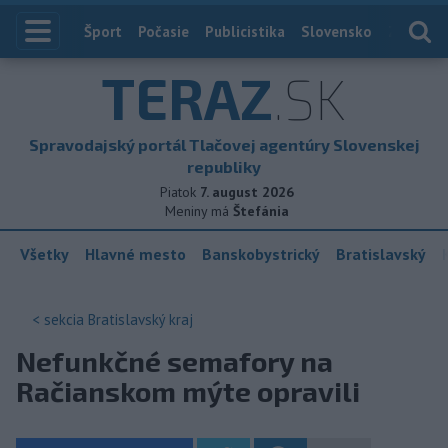
Index
Šport
Počasie
Publicistika
Slovensko
Zahranič
TERAZ
.SK
Spravodajský portál Tlačovej agentúry Slovenskej
republiky
Piatok
7. august 2026
Meniny má
Štefánia
Všetky
Hlavné mesto
Banskobystrický
Bratislavský
< sekcia
Bratislavský kraj
Nefunkčné semafory na
Račianskom mýte opravili