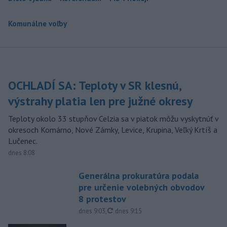
Komunálne voľby
OCHLADÍ SA: Teploty v SR klesnú,
výstrahy platia len pre južné okresy
Teploty okolo 33 stupňov Celzia sa v piatok môžu vyskytnúť v
okresoch Komárno, Nové Zámky, Levice, Krupina, Veľký Krtíš a
Lučenec.
dnes 8:08
Generálna prokuratúra podala
pre určenie volebných obvodov
8 protestov
aktualizované
dnes 9:03
,
dnes 9:15