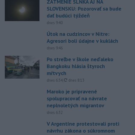
ZATMENIE SLNKA AJ NA
SLOVENSKU: Pozorovať sa bude
dať budúci týždeň
dnes 9:40
Útok na cudzincov v Nitre:
Agresori boli údajne v kuklách
dnes 9:46
Po streľbe v škole neďaleko
Bangkoku hlásia štyroch
mŕtvych
aktualizované
dnes 6:34
,
dnes 8:13
Maroko je pripravené
spolupracovať na návrate
neplnoletých migrantov
dnes 6:32
V Argentíne protestovali proti
návrhu zákona o súkromnom