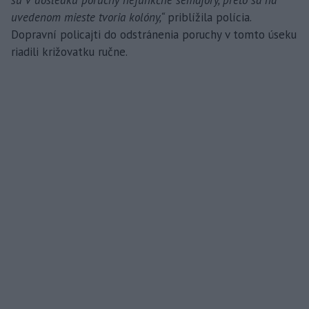
sú v dôsledku poruchy nefunkčné semafory, preto sa na
uvedenom mieste tvoria kolóny,“
priblížila polícia.
Dopravní policajti do odstránenia poruchy v tomto úseku
riadili križovatku ručne.