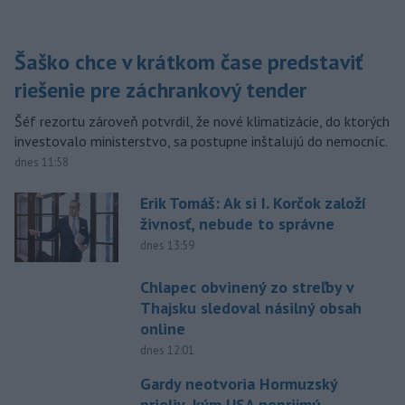
Šaško chce v krátkom čase predstaviť
riešenie pre záchrankový tender
Šéf rezortu zároveň potvrdil, že nové klimatizácie, do ktorých
investovalo ministerstvo, sa postupne inštalujú do nemocníc.
dnes 11:58
Erik Tomáš: Ak si I. Korčok založí
živnosť, nebude to správne
dnes 13:59
Chlapec obvinený zo streľby v
Thajsku sledoval násilný obsah
online
dnes 12:01
Gardy neotvoria Hormuzský
prieliv, kým USA neprijmú