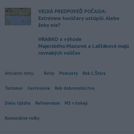
VEĽKÁ PREDPOVEĎ POČASIA:
Extrémne horúčavy ustúpili. Alebo
žeby nie?
HRABKO o výhode
Majerského:Mazurek a Laššáková majú
rovnakých voličov
Aktuálne témy:
Kvízy
Podcasty
Rok Ľ.Štúra
Turizmus
Cestovanie
Rok dobrovoľníctva
Dielo týždňa
Referendum
MS v hokeji
Komunálne voľby