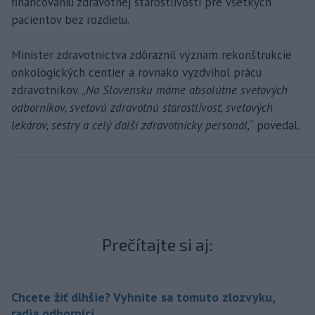
financovaniu zdravotnej starostlivosti pre všetkých
pacientov bez rozdielu.
Minister zdravotníctva zdôraznil význam rekonštrukcie
onkologických centier a rovnako vyzdvihol prácu
zdravotníkov. „
Na Slovensku máme absolútne svetových
odborníkov, svetovú zdravotnú starostlivosť, svetových
lekárov, sestry a celý ďalší zdravotnícky personál,
“ povedal.
Prečítajte si aj:
Chcete žiť dlhšie? Vyhnite sa tomuto zlozvyku,
radia odborníci