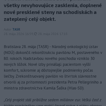
všetky nevyhovujúce zasklenia, doplnené
nové presklené steny na schodiskách a
zateplený celý objekt.
Autor
TASR
aktualizované
28. mája 2026 16:59
,
28. mája 2026 17:15
Bratislava 28. mája (TASR) - Národný onkologický ústav
(NOÚ) dokončil rekonštrukciu pavilónu M, postaveného v
80. rokoch. Nadstavbou nového poschodia vzniklo 30
nových lôžok. Nové izby prinášajú pacientom vyšší
komfort, súkromie aj dôstojnejšie podmienky počas
liečby. Zrekonštruovaný pavilón vo štvrtok slávnostne
otvorili aj za prítomnosti prezidenta Petra Pellegriniho a
ministra zdravotníctva Kamila Šaška (Hlas-SD).
„Celý projekt stál približne sedem miliónov eur. Veľkú časť z
týchto prostriedkov sme mohli čerpať práve z plánu obnovy