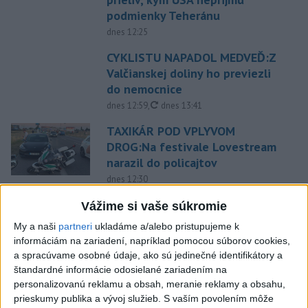
podmienky Teheránu
dnes 12:25
CYKLISTU NAPADOL MEDVEĎ:Z
Valčianskej doliny ho previezli
do nemocnice
aktualizované
dnes 12:59
,
dnes 13:41
TAXIKÁR POD VPLYVOM
DROG:Na festivale Lovestream
narazil do policajtov
dnes 12:30
POKUS O VRAŽDU: Polícia
Vážime si vaše súkromie
obvinila mladíkov, ktorí
My a naši
partneri
ukladáme a/alebo pristupujeme k
zaútočili na taxikára
informáciám na zariadení, napríklad pomocou súborov cookies,
dnes 11:40
a spracúvame osobné údaje, ako sú jedinečné identifikátory a
štandardné informácie odosielané zariadením na
NEBEZPEČNÁ POTÝČKA: Po
personalizovanú reklamu a obsah, meranie reklamy a obsahu,
bodnutí neznámym predmetom
prieskumy publika a vývoj služieb.
S vaším povolením môže