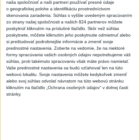
skončil v nemocnici
naša spoločnosť a naši partneri používať presné údaje
dnes 12:10
o geografickej polohe a identifikáciu prostredníctvom
skenovania zariadenia. Súhlas s vyššie uvedeným spracúvaním
Dobrindt: Nemecko čelí každý
zo strany našej spoločnosti a našich 824 partnerov môžete
deň útokom v hybridnej vojne
poskytnúť kliknutím na príslušné tlačidlo. Skôr než súhlas
dnes 14:30
poskytnete, môžete kliknutím jeho poskytnutie odmietnuť alebo
si preštudovať podrobnejšie informácie a zmeniť svoje
Slováci prehrali duel o bronz,
prednostné nastavenia.
Zoberte na vedomie, že na niektoré
Štolc: Hodnotí sa to ťažko
formy spracúvania vašich osobných údajov nepotrebujeme váš
súhlas, proti takémuto spracovaniu však máte právo namietať.
dnes 10:18
Vaše prednostné nastavenia sa budú vzťahovať len na túto
webovú lokalitu. Svoje nastavenia môžete kedykoľvek zmeniť
Práve teraz
alebo svoj súhlas odvolať návratom na túto webovú stránku
kliknutím na tlačidlo „Ochrana osobných údajov“ v dolnej časti
-
Pápež Lev XIV. v nedeľu vyzval na vytvorenie
14:30
stránky.
humanitárnych
koridorov pre civilistov zasiahnutých vojnou v
Sudáne, v ktorej zahynuli desaťtisíce ľudí a milióny sú vysídlené.
Viac
Videá a prenosy TASR TV
Deväť Slovákov zabojuje na ME v Paríži