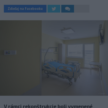
Zdieľaj na Facebooku
V rámci rekonštrukcie boli vymenené