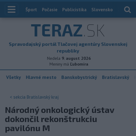
Index
Šport
Počasie
Publicistika
Slovensko
Zahranič
TERAZ
.SK
Spravodajský portál Tlačovej agentúry Slovenskej
republiky
Nedela
9. august 2026
Meniny má
Ľubomíra
Všetky
Hlavné mesto
Banskobystrický
Bratislavský
< sekcia
Bratislavský kraj
Národný onkologický ústav
dokončil rekonštrukciu
pavilónu M