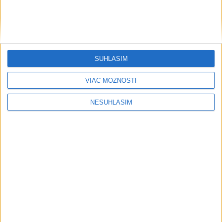
Šport
SÚHLASÍM
VIAC MOŽNOSTÍ
....
NESÚHLASÍM
....