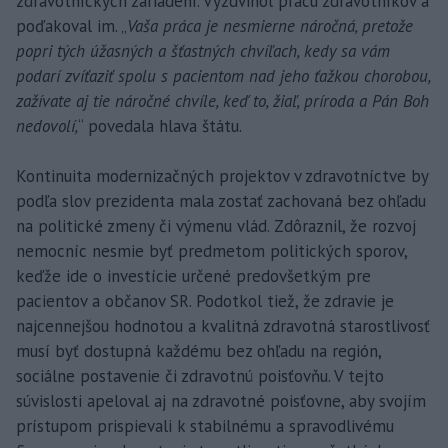
zdravotníckych zariadení. Vyzdvihol prácu zdravotníkov a
poďakoval im. „
Vaša práca je nesmierne náročná, pretože
popri tých úžasných a šťastných chvíľach, kedy sa vám
podarí zvíťaziť spolu s pacientom nad jeho ťažkou chorobou,
zažívate aj tie náročné chvíle, keď to, žiaľ, príroda a Pán Boh
nedovolí,
“ povedala hlava štátu.
Kontinuita modernizačných projektov v zdravotníctve by
podľa slov prezidenta mala zostať zachovaná bez ohľadu
na politické zmeny či výmenu vlád. Zdôraznil, že rozvoj
nemocníc nesmie byť predmetom politických sporov,
keďže ide o investície určené predovšetkým pre
pacientov a občanov SR. Podotkol tiež, že zdravie je
najcennejšou hodnotou a kvalitná zdravotná starostlivosť
musí byť dostupná každému bez ohľadu na región,
sociálne postavenie či zdravotnú poisťovňu. V tejto
súvislosti apeloval aj na zdravotné poisťovne, aby svojím
prístupom prispievali k stabilnému a spravodlivému