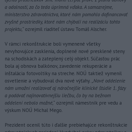
a odolnosti, za čo teda úprimná vďaka. A samozrejme,
ministerstvo zdravotníctva, ktoré nám pomohlo dofinancovať
zvyšné prostriedky, ktoré nám chýbali na realizáciu tohto
projektu,“
ozrejmil riaditeľ ústavu Tomáš Alscher.
V rámci rekonštrukcie boli vymenené všetky
nevyhovujúce zasklenia, doplnené nové presklené steny
na schodiskách a zateplený celý objekt. Súčasťou prác
bola aj obnova balkónov, zavedenie rekuperácie a
inštalácia fotovoltiky na streche. NOÚ taktiež vymenil
osvetlenie a vybudoval dva nové výťahy.
„Nové oddelenie
nám umožní realizovať aj náročnejšie klinické štúdie 1. fázy
a podávať najinovatívnejšiu liečbu, čo by na bežnom
oddelení nebolo možné,“
ozrejmil námestník pre vedu a
výskum NOÚ Michal Mego.
Prezident ocenil túto i ďalšie prebiehajúce rekonštrukcie