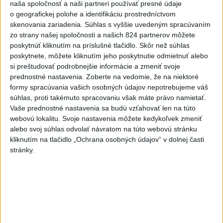
2
Kruhová križovatka v Poprade v smere z Hozelca bude
naša spoločnosť a naši partneri používať presné údaje
hotová budúci rok
o geografickej polohe a identifikáciu prostredníctvom
skenovania zariadenia. Súhlas s vyššie uvedeným spracúvaním
3
Prešovský kraj vyzýva k využitiu bezplatného parkoviska v
zo strany našej spoločnosti a našich 824 partnerov môžete
Tatrách
poskytnúť kliknutím na príslušné tlačidlo. Skôr než súhlas
poskytnete, môžete kliknutím jeho poskytnutie odmietnuť alebo
4
ČAKAJTE BÚRKY: Vyskytnú sa do polnoci najmä v týchto
si preštudovať podrobnejšie informácie a zmeniť svoje
častiach
prednostné nastavenia.
Zoberte na vedomie, že na niektoré
formy spracúvania vašich osobných údajov nepotrebujeme váš
5
V Košiciach Nad jazerom začína výstavba
súhlas, proti takémuto spracovaniu však máte právo namietať.
chodníka,otvorili aj pumptrack
Vaše prednostné nastavenia sa budú vzťahovať len na túto
webovú lokalitu. Svoje nastavenia môžete kedykoľvek zmeniť
6
Na kúpalisku Diakovce UNIKALA LÁTKA, osem ľudí
alebo svoj súhlas odvolať návratom na túto webovú stránku
skončilo v nemocnici
kliknutím na tlačidlo „Ochrana osobných údajov“ v dolnej časti
stránky.
7
DPB: Všetky autobusy a trolejbusy majú klimatizáciu
Najnovšie správy na Teraz.sk
Vyhlásenia