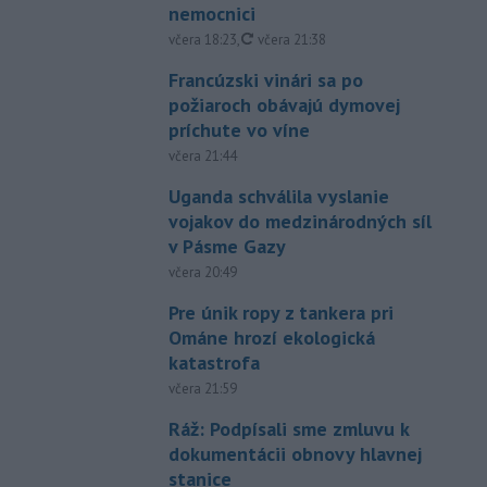
nemocnici
aktualizované
včera 18:23
,
včera 21:38
Francúzski vinári sa po
požiaroch obávajú dymovej
príchute vo víne
včera 21:44
Uganda schválila vyslanie
vojakov do medzinárodných síl
v Pásme Gazy
včera 20:49
Pre únik ropy z tankera pri
Ománe hrozí ekologická
katastrofa
včera 21:59
Ráž: Podpísali sme zmluvu k
dokumentácii obnovy hlavnej
stanice