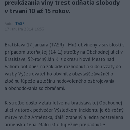
preukázania viny trest odňatia slobody
v trvaní 10 až 15 rokov.
Autor
TASR
17. januára 2014 16:33
Bratislava 17. januára (TASR) - Muž obvinený v súvislosti s
prípadom utorňajšej (14. 1.) streľby na Obchodnej ulici v
Bratislave, 52-ročný Ján K. z okresu Nové Mesto nad
Váhom bol dnes na základe rozhodnutia sudcu vzatý do
väzby. Vyšetrovateľ ho obvinil z obzvlášť závažného
zločinu lúpeže a zločinu nedovoleného ozbrojovania
a obchodovania so zbraňami.
K streľbe došlo v zlatníctve na bratislavskej Obchodnej
ulici v utorok podvečer. Výsledkom incidentu je 66-ročný
mŕtvy muž z Arménska, ďalší zranený a jedna postrelená
arménska žena. Malo ísť o lúpežné prepadnutie