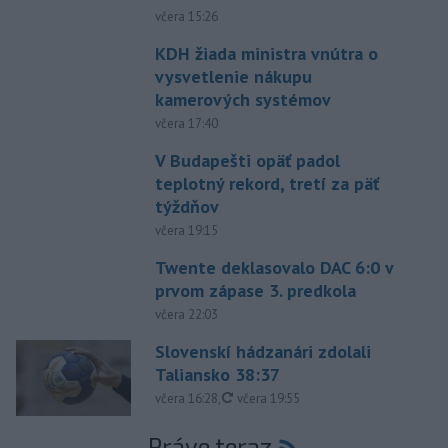
včera 15:26
KDH žiada ministra vnútra o
vysvetlenie nákupu
kamerových systémov
včera 17:40
V Budapešti opäť padol
teplotný rekord, tretí za päť
týždňov
včera 19:15
Twente deklasovalo DAC 6:0 v
prvom zápase 3. predkola
včera 22:03
Slovenskí hádzanári zdolali
Taliansko 38:37
aktualizované
včera 16:28
,
včera 19:55
Práve teraz