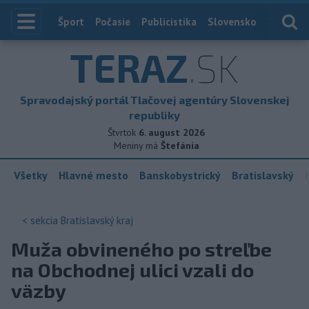
Index
Šport
Počasie
Publicistika
Slovensko
Zahranič
TERAZ
.SK
Spravodajský portál Tlačovej agentúry Slovenskej
republiky
Štvrtok
6. august 2026
Meniny má
Štefánia
Všetky
Hlavné mesto
Banskobystrický
Bratislavský
< sekcia
Bratislavský kraj
Muža obvineného po streľbe
na Obchodnej ulici vzali do
väzby