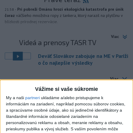
-
Pri pobreží Ománu hrozí ekologická katastrofa pre únik
21:58
čoraz
väčšieho množstva ropy z tankera, ktorý narazil na plytčinu v
blízkosti prírodnej rezervácie.
Viac
Videá a prenosy TASR TV
Deväť Slovákov zabojuje na ME v Paríži
o čo najlepšie výsledky
Viac
Najčítanejšie
Vážime si vaše súkromie
My a naši
partneri
ukladáme a/alebo pristupujeme k
6h
24h
7d
informáciám na zariadení, napríklad pomocou súborov cookies,
a spracúvame osobné údaje, ako sú jedinečné identifikátory a
ÚPLNÉ ZATMENIE SLNKA: Časť Európy
1
štandardné informácie odosielané zariadením na
zahalí tma, hrozia dôsledky
personalizovanú reklamu a obsah, meranie reklamy a obsahu,
prieskumy publika a vývoj služieb.
S vaším povolením môže