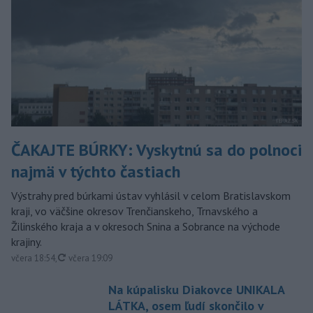
ČAKAJTE BÚRKY: Vyskytnú sa do polnoci
najmä v týchto častiach
Výstrahy pred búrkami ústav vyhlásil v celom Bratislavskom
kraji, vo väčšine okresov Trenčianskeho, Trnavského a
Žilinského kraja a v okresoch Snina a Sobrance na východe
krajiny.
aktualizované
včera 18:54
,
včera 19:09
Na kúpalisku Diakovce UNIKALA
LÁTKA, osem ľudí skončilo v