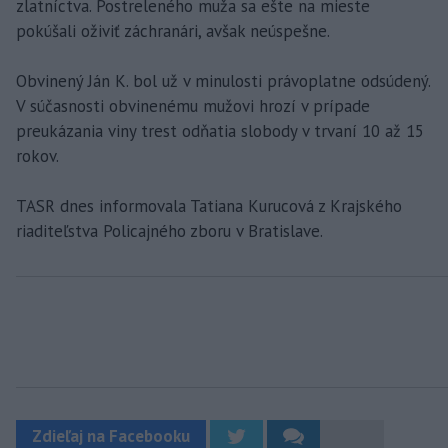
zlatníctva. Postreleného muža sa ešte na mieste
pokúšali oživiť záchranári, avšak neúspešne.
Obvinený Ján K. bol už v minulosti právoplatne odsúdený.
V súčasnosti obvinenému mužovi hrozí v prípade
preukázania viny trest odňatia slobody v trvaní 10 až 15
rokov.
TASR dnes informovala Tatiana Kurucová z Krajského
riaditeľstva Policajného zboru v Bratislave.
Zdieľaj na Facebooku