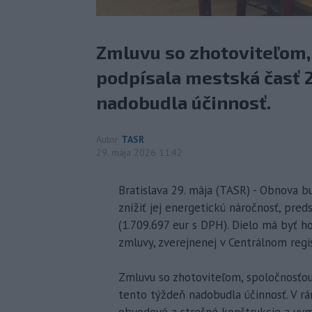
Zmluvu so zhotoviteľom,
podpísala mestská časť 2
nadobudla účinnosť.
Autor
TASR
29. mája 2026 11:42
Bratislava 29. mája (TASR) - Obnova b
znížiť jej energetickú náročnosť, pred
(1.709.697 eur s DPH). Dielo má byť h
zmluvy, zverejnenej v Centrálnom regis
Zmluvu so zhotoviteľom, spoločnosťou
tento týždeň nadobudla účinnosť. V rá
obvodové a strešné konštrukcie a vy