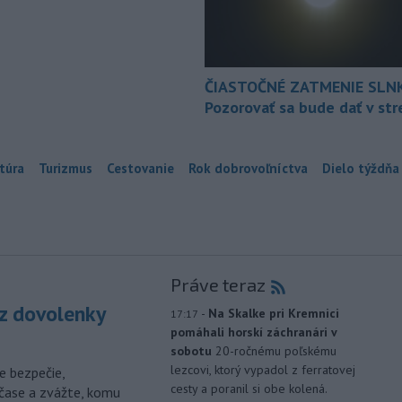
ČIASTOČNÉ ZATMENIE SLN
Pozorovať sa bude dať v st
túra
Turizmus
Cestovanie
Rok dobrovoľníctva
Dielo týždňa
Práve teraz
z dovolenky
-
Na Skalke pri Kremnici
17:17
pomáhali horskí záchranári v
sobotu
20-ročnému poľskému
lezcovi, ktorý vypadol z ferratovej
e bezpečie,
cesty a poranil si obe kolená.
čase a zvážte, komu