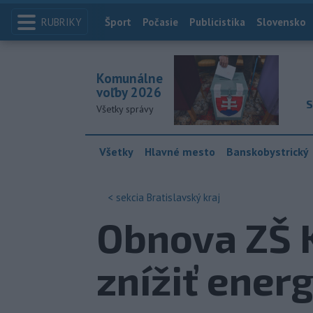
RUBRIKY
Index
Šport
Počasie
Publicistika
Slovensko
Komunálne
voľby 2026
S
Všetky správy
Všetky
Hlavné mesto
Banskobystrický
< sekcia
Bratislavský kraj
Obnova ZŠ K
znížiť ener