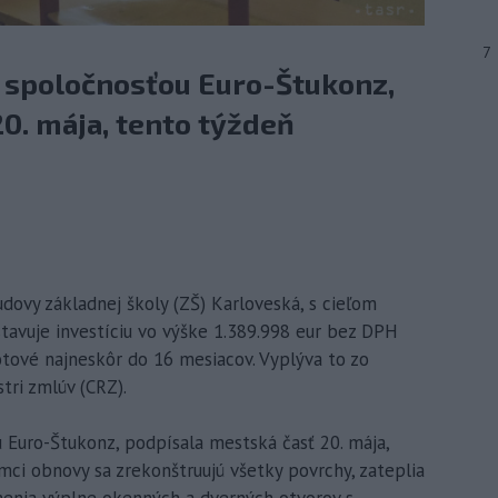
7
 spoločnosťou Euro-Štukonz,
0. mája, tento týždeň
udovy základnej školy (ZŠ) Karloveská, s cieľom
stavuje investíciu vo výške 1.389.998 eur bez DPH
otové najneskôr do 16 mesiacov. Vyplýva to zo
tri zmlúv (CRZ).
 Euro-Štukonz, podpísala mestská časť 20. mája,
mci obnovy sa zrekonštruujú všetky povrchy, zateplia
menia výplne okenných a dverných otvorov s