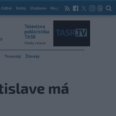
 Odber
Knihy
Útulkovo
Magazín
News Now
Archív
TASR
Televízna
publicistika
TASR
ky
Všetky relácie
y
Trnavský
Žilinský
tislave má