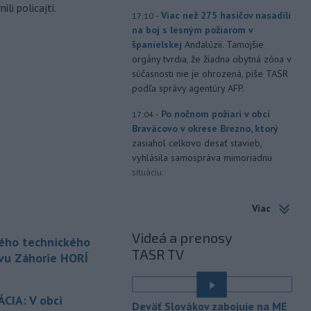
li policajti.
-
Viac než 275 hasičov nasadili
17:10
na boj s lesným požiarom v
španielskej
Andalúzii. Tamojšie
orgány tvrdia, že žiadna obytná zóna v
súčasnosti nie je ohrozená, píše TASR
podľa správy agentúry AFP.
-
Po nočnom požiari v obci
17:04
Braväcovo v okrese Brezno, ktorý
zasiahol celkovo desať stavieb,
vyhlásila samospráva mimoriadnu
situáciu.
-
V Bratislave sa aktuálne
16:58
Viac
tvoria kolóny vozidiel v každom
smere
k festivalu Lovestream.
Videá a prenosy
kého technického
Usmerňované sú bratislavskou
TASR TV
políciou.
vu Záhorie HORÍ
-
V tesnej blízkosti
16:50
Vojenského technického a
CIA: V obci
Deväť Slovákov zabojuje na ME
skúšobného
ústavu (VTSÚ) Záhorie