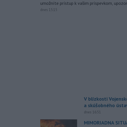
umožníte prístup k vašim príspevkom, upozorni
dnes 15:15
V blízkosti Vojens
a skúšobného ústa
dnes 16:51
MIMORIADNA SITUÁ