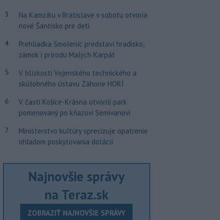
3
Na Kamzíku v Bratislave v sobotu otvoria
nové Šantisko pre deti
4
Prehliadka Smoleníc predstaví hradisko,
zámok i prírodu Malých Karpát
5
V blízkosti Vojenského technického a
skúšobného ústavu Záhorie HORÍ
6
V časti Košice-Krásna otvorili park
pomenovaný po kňazovi Semivanovi
7
Ministerstvo kultúry sprecizuje opatrenie
ohľadom poskytovania dotácií
Najnovšie správy
na Teraz.sk
ZOBRAZIŤ NAJNOVŠIE SPRÁVY