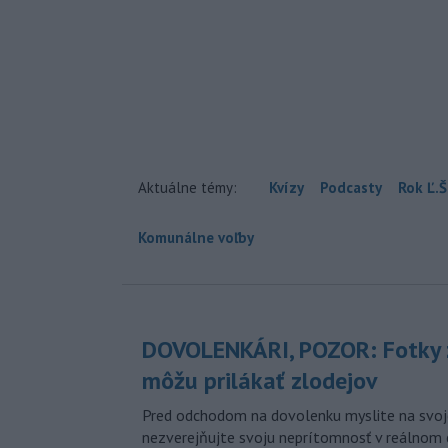
Aktuálne témy:
Kvízy
Podcasty
Rok Ľ.Š
Komunálne voľby
DOVOLENKÁRI, POZOR: Fotky 
môžu prilákať zlodejov
Pred odchodom na dovolenku myslite na svoj
nezverejňujte svoju neprítomnosť v reálnom 