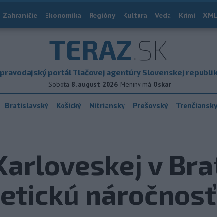
Zahraničie
Ekonomika
Regióny
Kultúra
Veda
Krimi
XML
TERAZ
.SK
pravodajský portál Tlačovej agentúry Slovenskej republi
Sobota
8. august 2026
Meniny má
Oskar
Bratislavský
Košický
Nitriansky
Prešovský
Trenčiansk
arloveskej v Bra
getickú náročnosť