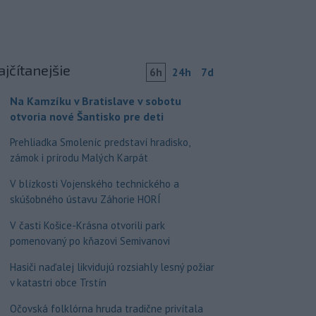
ajčítanejšie
6h
24h
7d
Na Kamzíku v Bratislave v sobotu
otvoria nové Šantisko pre deti
Prehliadka Smoleníc predstaví hradisko,
zámok i prírodu Malých Karpát
V blízkosti Vojenského technického a
skúšobného ústavu Záhorie HORÍ
V časti Košice-Krásna otvorili park
pomenovaný po kňazovi Semivanovi
Hasiči naďalej likvidujú rozsiahly lesný požiar
v katastri obce Trstín
Očovská folklórna hruda tradične privítala