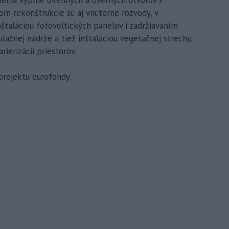
tom rekonštrukcie sú aj vnútorné rozvody, v
nštaláciou fotovoltických panelov i zadržiavaním
čnej nádrže a tiež inštaláciou vegetačnej strechy.
ierizácii priestorov.
projektu eurofondy.