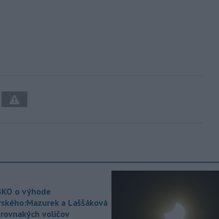
KO o výhode
rského:Mazurek a Laššáková
 rovnakých voličov