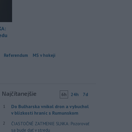
KA:
redu
Referendum
MS v hokeji
Najčítanejšie
6h
24h
7d
Do Bulharska vnikol dron a vybuchol
1
v blízkosti hraníc s Rumunskom
2
ČIASTOČNÉ ZATMENIE SLNKA: Pozorovať
sa bude dať v stredu