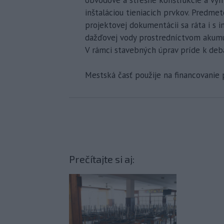
inštaláciou tieniacich prvkov. Predme
projektovej dokumentácii sa ráta i s i
dažďovej vody prostredníctvom akumula
V rámci stavebných úprav príde k debar
Mestská časť použije na financovanie 
Prečítajte si aj: