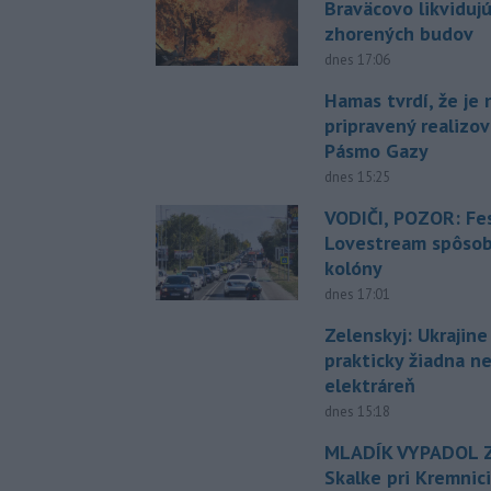
Braväcovo likviduj
zhorených budov
dnes 17:06
Hamas tvrdí, že je 
pripravený realizov
Pásmo Gazy
dnes 15:25
VODIČI, POZOR: Fes
Lovestream spôsobu
kolóny
dnes 17:01
Zelenskyj: Ukrajin
prakticky žiadna 
elektráreň
dnes 15:18
MLADÍK VYPADOL Z
Skalke pri Kremnic