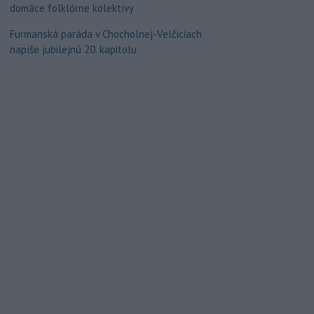
domáce folklórne kolektívy
Furmanská paráda v Chocholnej-Velčiciach
napíše jubilejnú 20. kapitolu