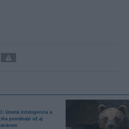
O: Umelá inteligencia a
tika pomáhajú už aj
ranárom