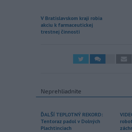
V Bratislavskom kraji robia
akciu k farmaceutickej
trestnej činnosti
Neprehliadnite
ĎALŠÍ TEPLOTNÝ REKORD:
VIDE
Tentoraz padol v Dolných
robo
Plachtinciach
zách