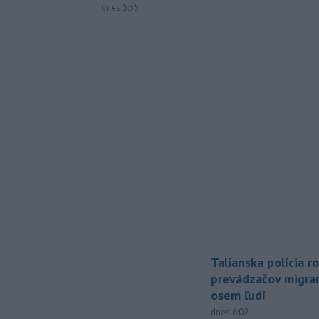
dnes 5:35
Talianska polícia ro
prevádzačov migran
osem ľudí
dnes 6:02