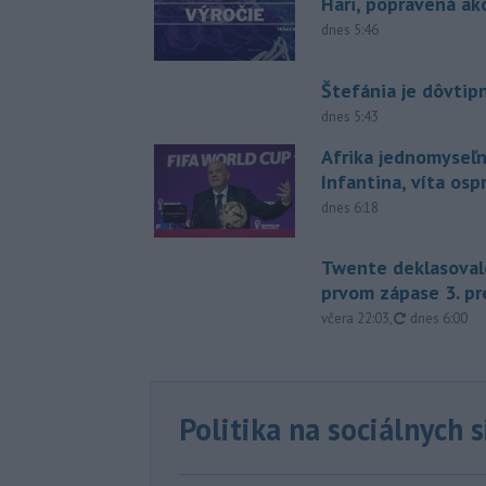
Hari, popravená ak
dnes 5:46
Štefánia je dôvtip
dnes 5:43
Afrika jednomyseľn
Infantina, víta os
dnes 6:18
Twente deklasoval
prvom zápase 3. pr
aktualizovan
včera 22:03
,
dnes 6:00
Politika na sociálnych 