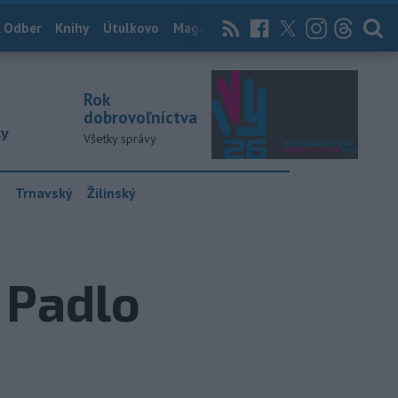
 Odber
Knihy
Útulkovo
Magazín
News Now
Archív
TASR
Rok
dobrovoľníctva
ky
Všetky správy
y
Trnavský
Žilinský
 Padlo