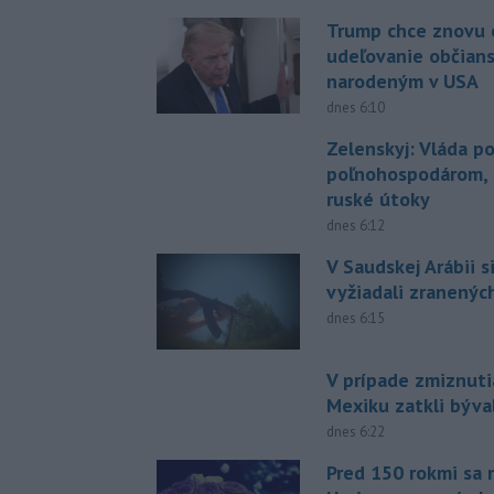
Trump chce znovu 
udeľovanie občian
narodeným v USA
dnes 6:10
Zelenskyj: Vláda 
poľnohospodárom, k
ruské útoky
dnes 6:12
V Saudskej Arábii s
vyžiadali zranených
dnes 6:15
V prípade zmiznuti
Mexiku zatkli býv
dnes 6:22
Pred 150 rokmi sa 