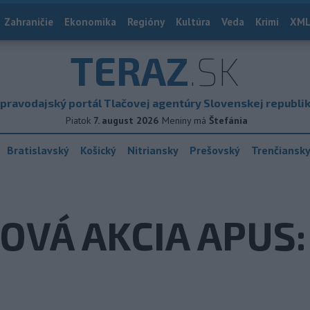
Zahraničie
Ekonomika
Regióny
Kultúra
Veda
Krimi
XML
TERAZ
.SK
pravodajský portál Tlačovej agentúry Slovenskej republi
Piatok
7. august 2026
Meniny má
Štefánia
Bratislavský
Košický
Nitriansky
Prešovský
Trenčiansk
VÁ AKCIA APUS: