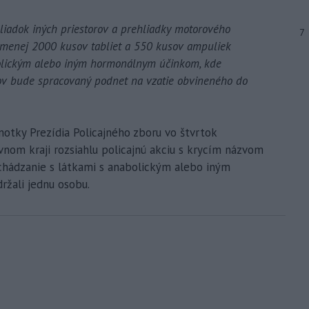
liadok iných priestorov a prehliadky motorového
7
jmenej 2000 kusov tabliet a 550 kusov ampuliek
olickým alebo iným hormonálnym účinkom, kde
v bude spracovaný podnet na vzatie obvineného do
notky Prezídia Policajného zboru vo štvrtok
vnom kraji rozsiahlu policajnú akciu s krycím názvom
hádzanie s látkami s anabolickým alebo iným
ržali jednu osobu.