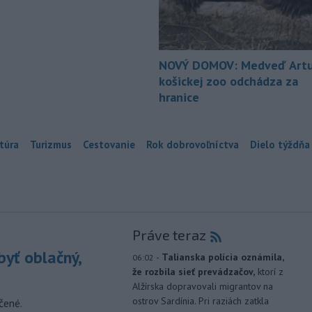
NOVÝ DOMOV: Medveď Artu
košickej zoo odchádza za
hranice
túra
Turizmus
Cestovanie
Rok dobrovoľníctva
Dielo týždňa
Práve teraz
yť oblačný,
-
Talianska polícia oznámila,
06:02
že rozbila sieť prevádzačov,
ktorí z
Alžírska dopravovali migrantov na
ostrov Sardínia. Pri raziách zatkla
čené.