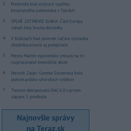
2
Prešovský kraj vyzýva k využitiu
bezplatného parkoviska v Tatrách
3
ÚPLNÉ ZATMENIE SLNKA: Časť Európy
zahalí tma, hrozia dôsledky
4
V Košiciach Nad jazerom začína výstavba
chodníka,otvorili aj pumptrack
5
Mesto Martin vypovedalo zmluvy na tri
rozpracované investičné akcie
6
Historik Zajac: Územie Slovenska bolo
jadrom poľsko-uhorských vzťahov
7
Twente deklasovalo DAC 6:0 v prvom
zápase 3. predkola
Najnovšie správy
na Teraz.sk