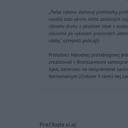
„Počas výkonu domovej prehliadky, preh
vozidla bolo okrem iného zaistených na
rôzneho druhu s obsahom látok s anab
následne po vykonaní procesných úkono
väzby,“
ozrejmili policajti.
Príslušníci Národnej protidrogovej jed
zrealizovali v Bratislavskom samosprá
Apus, zameranú na neoprávnené zaobc
hormonálnym účinkom. V rámci nej zad
Prečítajte si aj: