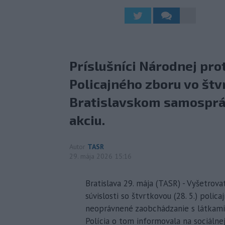
Príslušníci Národnej pro
Policajného zboru vo štvr
Bratislavskom samospráv
akciu.
Autor
TASR
29. mája 2026 15:16
Bratislava 29. mája (TASR) - Vyšetrova
súvislosti so štvrtkovou (28. 5.) poli
neoprávnené zaobchádzanie s látkam
Polícia o tom informovala na sociálnej 