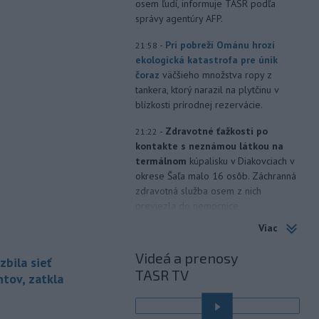
osem ľudí, informuje TASR podľa
správy agentúry AFP.
-
Pri pobreží Ománu hrozí
21:58
ekologická katastrofa pre únik
čoraz
väčšieho množstva ropy z
tankera, ktorý narazil na plytčinu v
blízkosti prírodnej rezervácie.
-
Zdravotné ťažkosti po
21:22
kontakte s neznámou látkou na
termálnom
kúpalisku v Diakovciach v
okrese Šaľa malo 16 osôb. Záchranná
zdravotná služba osem z nich
previezla do nemocnice.
Viac
-
Ugandský parlament vo
20:49
štvrtok schválil vyslanie
Videá a prenosy
zbila sieť
ugandských vojakov
do
TASR TV
palestínskeho Pásma Gazy, kde by
tov, zatkla
mali pôsobiť v rámci medzinárodných
stabilizačných síl, ktoré navrhol