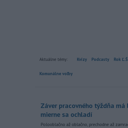
Aktuálne témy:
Kvízy
Podcasty
Rok Ľ.Š
Komunálne voľby
Záver pracovného týždňa má b
mierne sa ochladí
Polooblačno až oblačno, prechodne až zamra