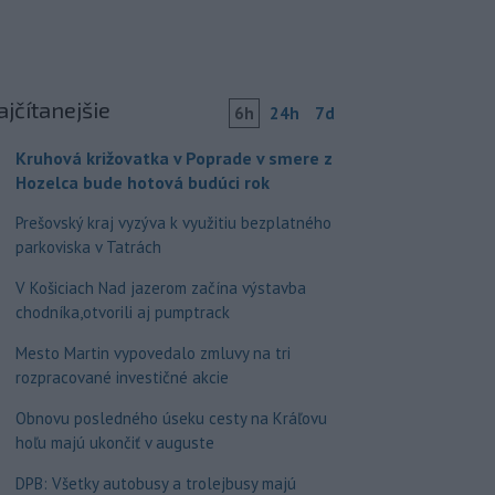
ajčítanejšie
6h
24h
7d
Kruhová križovatka v Poprade v smere z
Hozelca bude hotová budúci rok
Prešovský kraj vyzýva k využitiu bezplatného
parkoviska v Tatrách
V Košiciach Nad jazerom začína výstavba
chodníka,otvorili aj pumptrack
Mesto Martin vypovedalo zmluvy na tri
rozpracované investičné akcie
Obnovu posledného úseku cesty na Kráľovu
hoľu majú ukončiť v auguste
DPB: Všetky autobusy a trolejbusy majú