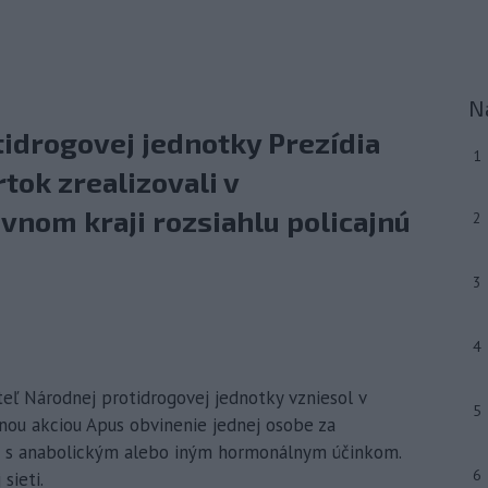
N
tidrogovej jednotky Prezídia
1
tok zrealizovali v
nom kraji rozsiahlu policajnú
2
3
4
teľ Národnej protidrogovej jednotky vzniesol v
5
cajnou akciou Apus obvinenie jednej osobe za
i s anabolickým alebo iným hormonálnym účinkom.
6
sieti.