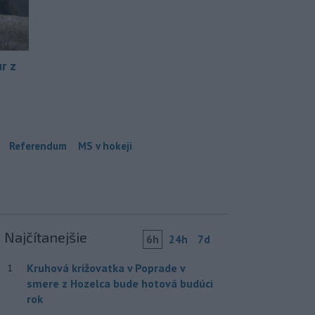
r z
Referendum
MS v hokeji
Najčítanejšie
6h
24h
7d
Kruhová križovatka v Poprade v
1
smere z Hozelca bude hotová budúci
rok