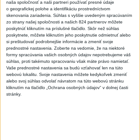
naša spoločnosť a naši partneri používať presné údaje
Deväť Slovákov zabojuje na ME v Paríži
o geografickej polohe a identifikáciu prostredníctvom
o čo najlepšie výsledky
skenovania zariadenia. Súhlas s vyššie uvedeným spracúvaním
zo strany našej spoločnosti a našich 824 partnerov môžete
Viac
poskytnúť kliknutím na príslušné tlačidlo. Skôr než súhlas
Najčítanejšie
poskytnete, môžete kliknutím jeho poskytnutie odmietnuť alebo
si preštudovať podrobnejšie informácie a zmeniť svoje
6h
24h
7d
prednostné nastavenia.
Zoberte na vedomie, že na niektoré
formy spracúvania vašich osobných údajov nepotrebujeme váš
súhlas, proti takémuto spracovaniu však máte právo namietať.
POŽIAR V SLOVNAFTE: Došlo k narušeniu
1
Vaše prednostné nastavenia sa budú vzťahovať len na túto
jednej z nádrží
webovú lokalitu. Svoje nastavenia môžete kedykoľvek zmeniť
alebo svoj súhlas odvolať návratom na túto webovú stránku
2
Horúčavy vystriedajú búrky: Výstrahy vydali vo viacerých
kliknutím na tlačidlo „Ochrana osobných údajov“ v dolnej časti
okresoch
stránky.
3
ČIASTOČNÉ ZATMENIE SLNKA: Pozorovať sa bude dať v
stredu
4
POŽIAR PRI BRATISLAVE: Plamene pohltili skládku
odpadu