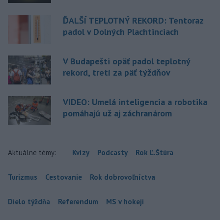
ĎALŠÍ TEPLOTNÝ REKORD: Tentoraz
padol v Dolných Plachtinciach
V Budapešti opäť padol teplotný
rekord, tretí za päť týždňov
VIDEO: Umelá inteligencia a robotika
pomáhajú už aj záchranárom
Aktuálne témy:
Kvízy
Podcasty
Rok Ľ.Štúra
Turizmus
Cestovanie
Rok dobrovoľníctva
Dielo týždňa
Referendum
MS v hokeji