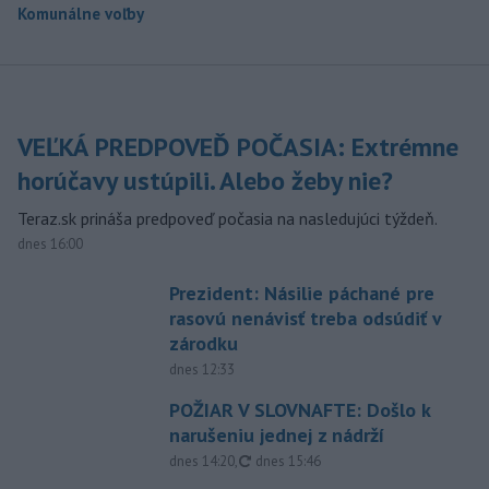
Komunálne voľby
VEĽKÁ PREDPOVEĎ POČASIA: Extrémne
horúčavy ustúpili. Alebo žeby nie?
Teraz.sk prináša predpoveď počasia na nasledujúci týždeň.
dnes 16:00
Prezident: Násilie páchané pre
rasovú nenávisť treba odsúdiť v
zárodku
dnes 12:33
POŽIAR V SLOVNAFTE: Došlo k
narušeniu jednej z nádrží
aktualizované
dnes 14:20
,
dnes 15:46