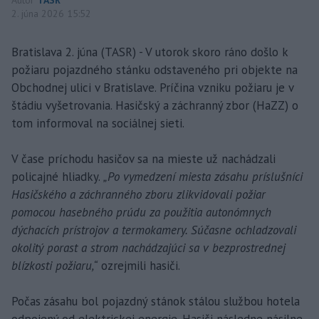
2. júna 2026 15:52
Bratislava 2. júna (TASR) - V utorok skoro ráno došlo k
požiaru pojazdného stánku odstaveného pri objekte na
Obchodnej ulici v Bratislave. Príčina vzniku požiaru je v
štádiu vyšetrovania. Hasičský a záchranný zbor (HaZZ) o
tom informoval na sociálnej sieti.
V čase príchodu hasičov sa na mieste už nachádzali
policajné hliadky.
„Po vymedzení miesta zásahu príslušníci
Hasičského a záchranného zboru zlikvidovali požiar
pomocou hasebného prúdu za použitia autonómnych
dýchacích prístrojov a termokamery. Súčasne ochladzovali
okolitý porast a strom nachádzajúci sa v bezprostrednej
blízkosti požiaru,“
ozrejmili hasiči.
Počas zásahu bol pojazdný stánok stálou službou hotela
odpojený od elektrickej energie. Hasiči následne násilne