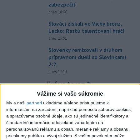
zabezpečiť
dnes 18:00
Slováci získali vo Vichy bronz,
Lacko: Rastú talentovaní hráči
dnes 15:51
Slovenky remizovali v druhom
prípravnom dueli so Slovinkami
2:2
dnes 17:13
Práve teraz
Vážime si vaše súkromie
-
Vláda Konžskej demokratickej republiky (KDR) v piatok
20:01
oznámila,
že preverí, či sa v zásielkach oxidu kobaltnatého
My a naši
partneri
ukladáme a/alebo pristupujeme k
vyvážaných do Číny nachádza urán.
informáciám na zariadení, napríklad pomocou súborov cookies,
a spracúvame osobné údaje, ako sú jedinečné identifikátory a
štandardné informácie odosielané zariadením na
Viac
Videá a prenosy TASR TV
personalizovanú reklamu a obsah, meranie reklamy a obsahu,
prieskumy publika a vývoj služieb.
S vaším povolením môže