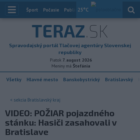
25
°C
Index
Šport
Počasie
Publicistika
Slovensko
Zahranič
TERAZ
.SK
Spravodajský portál Tlačovej agentúry Slovenskej
republiky
Piatok
7. august 2026
Meniny má
Štefánia
Všetky
Hlavné mesto
Banskobystrický
Bratislavský
< sekcia
Bratislavský kraj
VIDEO: POŽIAR pojazdného
stánku: Hasiči zasahovali v
Bratislave