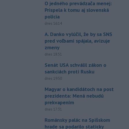
O jedného prevádzača menej:
Prispela k tomu aj slovenská
polícia
dnes 16:14
A. Danko vylúčil, že by sa SNS
pred voľbami spájala, avizuje
zmeny
dnes 18:51
Senát USA schválil zákon o
sankciách proti Rusku
dnes 19:50
Magyar o kandidátoch na post
prezidenta: Mená nebudú
prekvapením
dnes 17:31
Románsky palác na Spišskom
hrade sa podarilo staticky