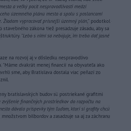
mesta a veľký pocit nespravodlivosti medzi
júceho územného plánu mesta a spolu s poslancami
. Žiadam vypracovať prísnejší územný plán,"
podotkol
o stavebného zákona tiež presadzuje zásadu, aby sa
štruktúry.
"Lebo s nimi sa nebojuje, im treba dať jasné
aze na rozvoj aj v dôsledku nespravodlivo
. "Máme dvakrát menej financií na obyvateľa ako
vrhli sme, aby Bratislava dostala viac peňazí zo
znil.
eny bratislavských budov sú postriekané grafitmi
 zvýšenie finančných prostriedkov do rozpočtu na
mesto dávalo príspevky tým ľuďom, ktorí si grafity chcú
 s množstvom bilbordov a zasadzuje sa aj za záchranu