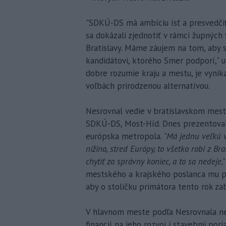
"SDKÚ-DS má ambíciu ísť a presvedčiť
sa dokázali zjednotiť v rámci župných 
Bratislavy. Máme záujem na tom, aby sa
kandidátovi, ktorého Smer podporí," u
dobre rozumie kraju a mestu, je vynik
voľbách prirodzenou alternatívou.
Nesrovnal vedie v bratislavskom mest
SDKÚ-DS, Most-Híd. Dnes prezentoval, 
európska metropola.
"Má jednu veľkú v
nížina, stred Európy, to všetko robí z B
chytiť za správny koniec, a to sa nedeje,"
mestského a krajského poslanca mu pod
aby o stoličku primátora tento rok zab
V hlavnom meste podľa Nesrovnala ne
financií na jeho rozvoj i stavebný pori