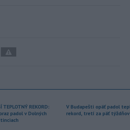
Í TEPLOTNÝ REKORD:
V Budapešti opäť padol tep
oraz padol v Dolných
rekord, tretí za päť týždňov
tinciach