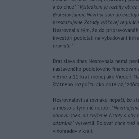
a čo chce".
"Výsledkom je rozbitý obraz 
Bratislavčanmi. Navrhol som do existu
presadzujeme Zásady výškovej regulácie
Nesrovnal s tým, že do pripravovanéh
investori podieľali na vybudovaní infra
pravidlá."
Bratislava dnes Nesrovnala nemá peni
nastaveného podielového financovania
v Brne a 11-krát menej ako Viedeň. Na
štátneho rozpočtu ako doteraz," zdôra
Nesrovnalovi sa rovnako nepáči, že st
a mesto s tým nič nerobí.
"Navrhujeme
obnovu stien, na zvýšenie čistoty a aby 
odstrániť,"
vysvetlil. Bojovať chce tiež
vinohradov v kraji.