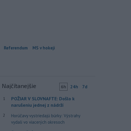
Referendum
MS v hokeji
Najčítanejšie
6h
24h
7d
POŽIAR V SLOVNAFTE: Došlo k
1
narušeniu jednej z nádrží
2
Horúčavy vystriedajú búrky: Výstrahy
vydali vo viacerých okresoch