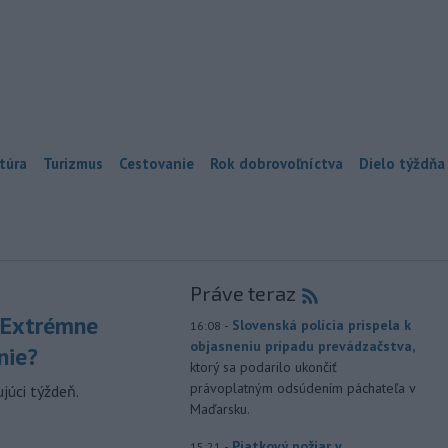
túra
Turizmus
Cestovanie
Rok dobrovoľníctva
Dielo týždňa
Práve teraz
 Extrémne
-
Slovenská polícia prispela k
16:08
objasneniu prípadu prevádzačstva,
nie?
ktorý sa podarilo ukončiť
právoplatným odsúdením páchateľa v
júci týždeň.
Maďarsku.
-
Piatkový požiar v
15:21