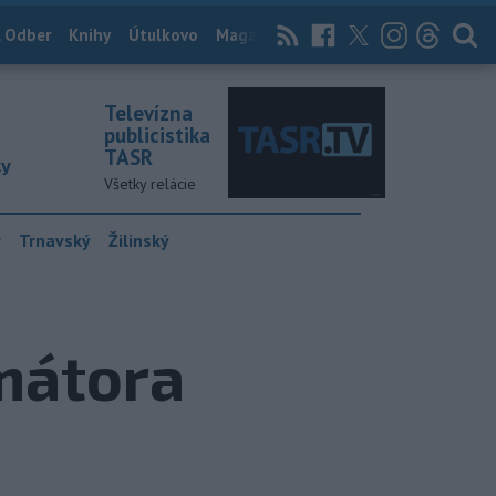
 Odber
Knihy
Útulkovo
Magazín
News Now
Archív
TASR
Televízna
publicistika
TASR
ky
Všetky relácie
y
Trnavský
Žilinský
mátora