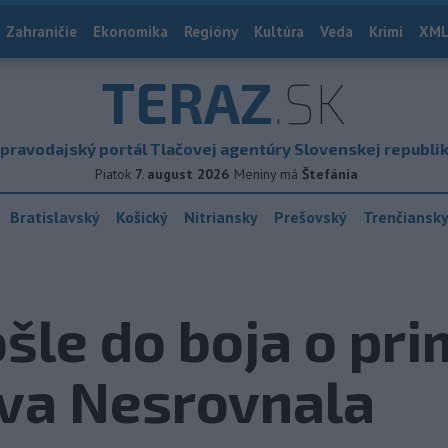
Zahraničie
Ekonomika
Regióny
Kultúra
Veda
Krimi
XML
TERAZ
.SK
pravodajský portál Tlačovej agentúry Slovenskej republi
Piatok
7. august 2026
Meniny má
Štefánia
Bratislavský
Košický
Nitriansky
Prešovský
Trenčiansk
le do boja o pri
Iva Nesrovnala