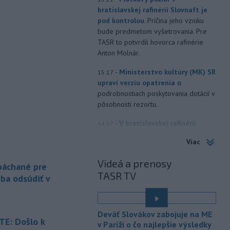
bratislavskej rafinérii Slovnaft je
pod kontrolou.
Príčina jeho vzniku
bude predmetom vyšetrovania. Pre
TASR to potvrdil hovorca rafinérie
Anton Molnár.
-
Ministerstvo kultúry (MK) SR
15:17
upraví verziu opatrenia o
podrobnostiach poskytovania dotácií v
pôsobnosti rezortu.
-
V bratislavskej rafinérii
14:17
Slovnaft horí uskladnený ropný
Viac
produkt.
TASR o tom informovala
rafinéria s tým, že obyvateľom nehrozí
Videá a prenosy
 páchané pre
nebezpečenstvo.
TASR TV
eba odsúdiť v
-
Jedným zo zdravotných rizík
13:50
na festivale môže byť vyššia
úroveň
hluku. Je preto dobré držať sa
Deväť Slovákov zabojuje na ME
ďalej od reproduktorov, používať
E: Došlo k
v Paríži o čo najlepšie výsledky
chrániče sluchu či dodržiavať