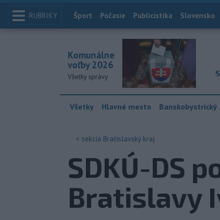
RUBRIKY
Index
Šport
Počasie
Publicistika
Slovensko
Komunálne
voľby 2026
S
Všetky správy
Všetky
Hlavné mesto
Banskobystrický
< sekcia
Bratislavský kraj
SDKÚ-DS poš
Bratislavy 