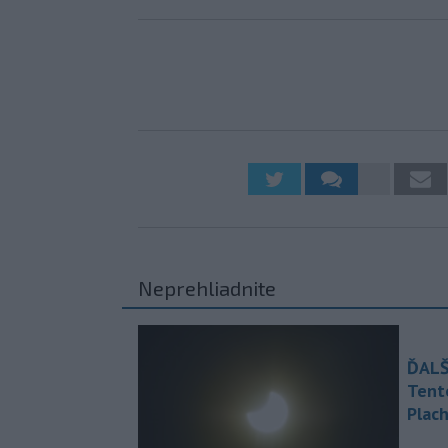
Neprehliadnite
ĎALŠ
Tent
Plach