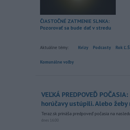
ČIASTOČNÉ ZATMENIE SLNKA:
Pozorovať sa bude dať v stredu
Aktuálne témy:
Kvízy
Podcasty
Rok Ľ.Š
Komunálne voľby
VEĽKÁ PREDPOVEĎ POČASIA:
horúčavy ustúpili. Alebo žeby 
Teraz.sk prináša predpoveď počasia na nasledu
dnes 16:00