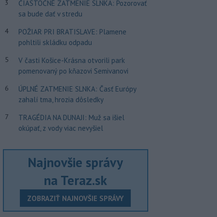
3
ČIASTOČNÉ ZATMENIE SLNKA: Pozorovať
sa bude dať v stredu
4
POŽIAR PRI BRATISLAVE: Plamene
pohltili skládku odpadu
5
V časti Košice-Krásna otvorili park
pomenovaný po kňazovi Semivanovi
6
ÚPLNÉ ZATMENIE SLNKA: Časť Európy
zahalí tma, hrozia dôsledky
7
TRAGÉDIA NA DUNAJI: Muž sa išiel
okúpať, z vody viac nevyšiel
Najnovšie správy
na Teraz.sk
ZOBRAZIŤ NAJNOVŠIE SPRÁVY