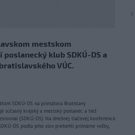
7
islavskom mestskom
ší poslanecký klub SDKÚ-DS a
bratislavského VÚC.
idátom SDKÚ-DS na primátora Bratislavy
e súčasný krajský a mestský poslanec a tiež
Nesrovnal (SDKÚ-DS). Na dnešnej tlačovej konferencii
V SDKÚ-DS podľa jeho slov prebehli primárne voľby,