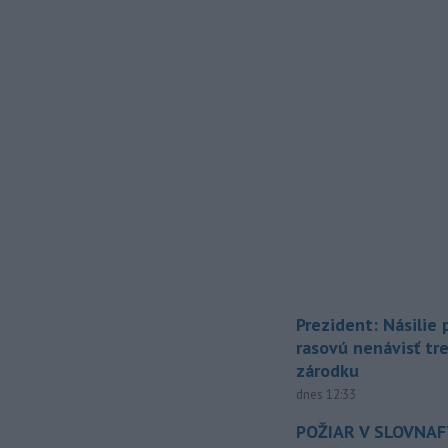
Prezident: Násilie
rasovú nenávisť tr
zárodku
dnes 12:33
POŽIAR V SLOVNAFT