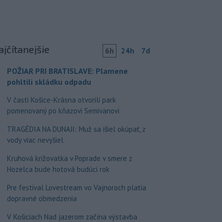
ajčítanejšie
6h
24h
7d
POŽIAR PRI BRATISLAVE: Plamene
pohltili skládku odpadu
V časti Košice-Krásna otvorili park
pomenovaný po kňazovi Semivanovi
TRAGÉDIA NA DUNAJI: Muž sa išiel okúpať, z
vody viac nevyšiel
Kruhová križovatka v Poprade v smere z
Hozelca bude hotová budúci rok
Pre festival Lovestream vo Vajnoroch platia
dopravné obmedzenia
V Košiciach Nad jazerom začína výstavba