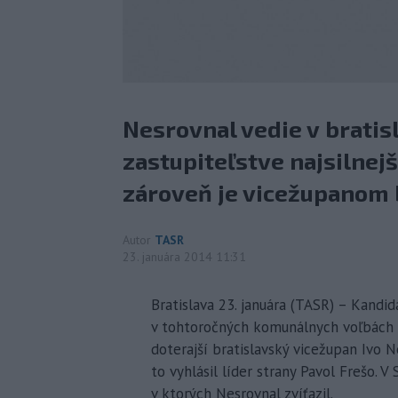
Nesrovnal vedie v brat
zastupiteľstve najsilnej
zároveň je vicežupanom 
Autor
TASR
23. januára 2014 11:31
Bratislava 23. januára (TASR) – Kand
v tohtoročných komunálnych voľbách j
doterajší bratislavský vicežupan Ivo 
to vyhlásil líder strany Pavol Frešo. 
v ktorých Nesrovnal zvíťazil.