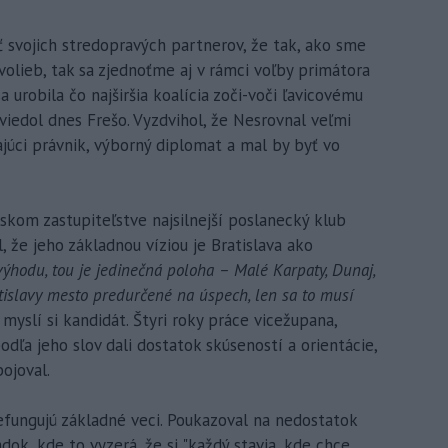
 svojich stredopravých partnerov, že tak, ako sme
volieb, tak sa zjednoťme aj v rámci voľby primátora
 urobila čo najširšia koalícia zoči-voči ľavicovému
viedol dnes Frešo. Vyzdvihol, že Nesrovnal veľmi
ajúci právnik, výborný diplomat a mal by byť vo
skom zastupiteľstve najsilnejší poslanecký klub
že jeho základnou víziou je Bratislava ako
ýhodu, tou je jedinečná poloha – Malé Karpaty, Dunaj,
ratislavy mesto predurčené na úspech, len sa to musí
myslí si kandidát. Štyri roky práce vicežupana,
ľa jeho slov dali dostatok skúseností a orientácie,
ojoval.
fungujú základné veci. Poukazoval na nedostatok
adok, kde to vyzerá, že si "každý stavia, kde chce