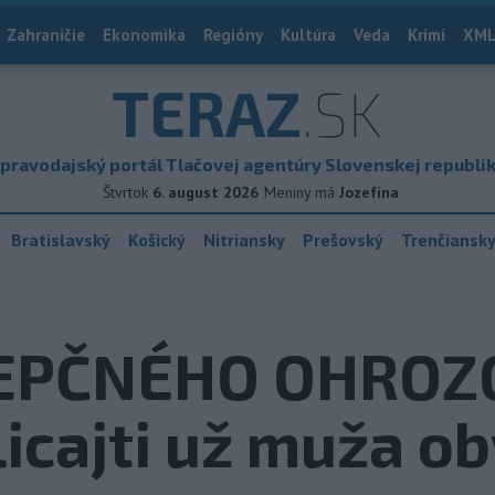
Zahraničie
Ekonomika
Regióny
Kultúra
Veda
Krimi
XML
TERAZ
.SK
pravodajský portál Tlačovej agentúry Slovenskej republi
Štvrtok
6. august 2026
Meniny má
Jozefína
Bratislavský
Košický
Nitriansky
Prešovský
Trenčiansk
CEPČNÉHO OHROZ
cajti už muža obv