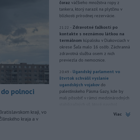
čoraz
väčšieho množstva ropy z
tankera, ktorý narazil na plytčinu v
blízkosti prírodnej rezervácie.
-
Zdravotné ťažkosti po
21:22
kontakte s neznámou látkou na
termálnom
kúpalisku v Diakovciach v
okrese Šaľa malo 16 osôb. Záchranná
zdravotná služba osem z nich
previezla do nemocnice.
-
Ugandský parlament vo
20:49
štvrtok schválil vyslanie
ugandských vojakov
do
do polnoci
palestínskeho Pásma Gazy, kde by
mali pôsobiť v rámci medzinárodných
stabilizačných síl, ktoré navrhol
americký prezident Donald Trump.
Bratislavskom kraji, vo
Viac
ilinského kraja a v
-
Anglická futbalová asociácia
20:07
(FA) stiahla svoju podporu
prezidentovi
Medzinárodnej