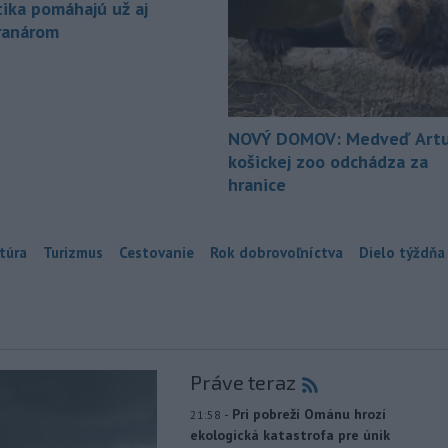
tika pomáhajú už aj
ranárom
NOVÝ DOMOV: Medveď Artu
košickej zoo odchádza za
hranice
túra
Turizmus
Cestovanie
Rok dobrovoľníctva
Dielo týždňa
Práve teraz
-
Pri pobreží Ománu hrozí
21:58
ekologická katastrofa pre únik