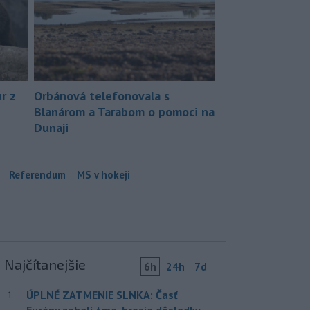
r z
Orbánová telefonovala s
Blanárom a Tarabom o pomoci na
Dunaji
Referendum
MS v hokeji
Najčítanejšie
6h
24h
7d
ÚPLNÉ ZATMENIE SLNKA: Časť
1