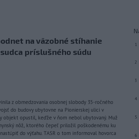
N
podnet na väzobné stíhanie
1
 sudca príslušného súdu
2
3
4
obvinila z obmedzovania osobnej slobody 35-ročného
vojsť do budovy ubytovne na Pionierskej ulici v
by objekt opustil, keďže v ňom nebol ubytovaný. Muž
5
hynský nôž, ktorého čepeľ priložil poškodenému ku
l nastúpiť do výťahu. TASR o tom informoval hovorca
6