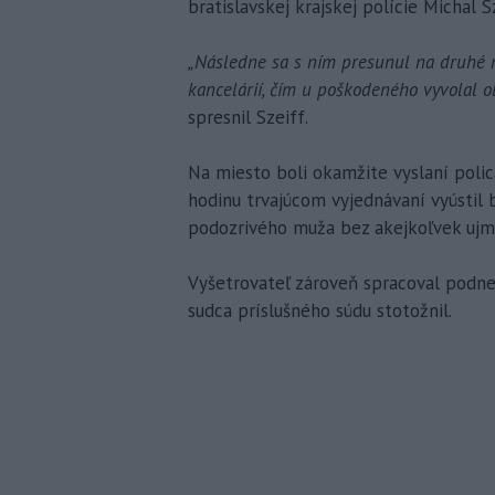
bratislavskej krajskej polície Michal S
„Následne sa s ním presunul na druhé n
kancelárií, čím u poškodeného vyvolal o
spresnil Szeiff.
Na miesto boli okamžite vyslaní polica
hodinu trvajúcom vyjednávaní vyústi
podozrivého muža bez akejkoľvek ujmy
Vyšetrovateľ zároveň spracoval podne
sudca príslušného súdu stotožnil.