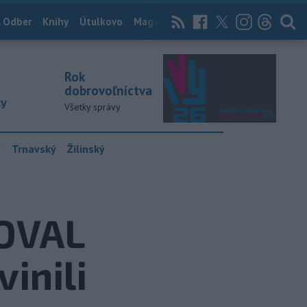
 Odber
Knihy
Útulkovo
Magazín
News Now
Archív
TASR
Rok
dobrovoľníctva
ky
Všetky správy
y
Trnavský
Žilinský
OVAL
inili