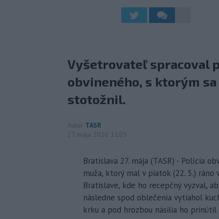
Vyšetrovateľ spracoval 
obvineného, s ktorým sa
stotožnil.
Autor
TASR
27. mája 2026 11:05
Bratislava 27. mája (TASR) - Polícia 
muža, ktorý mal v piatok (22. 5.) ráno 
Bratislave, kde ho recepčný vyzval, a
následne spod oblečenia vytiahol kuc
krku a pod hrozbou násilia ho prinúti