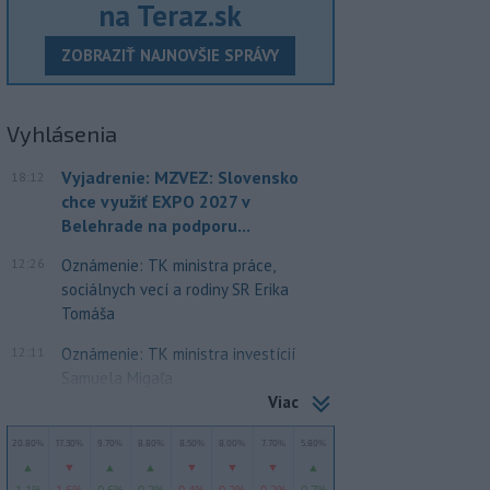
na Teraz.sk
ZOBRAZIŤ NAJNOVŠIE SPRÁVY
Vyhlásenia
Vyjadrenie: MZVEZ: Slovensko
18:12
chce využiť EXPO 2027 v
Belehrade na podporu...
12:26
Oznámenie: TK ministra práce,
sociálnych vecí a rodiny SR Erika
Tomáša
12:11
Oznámenie: TK ministra investícií
Samuela Migaľa
Viac