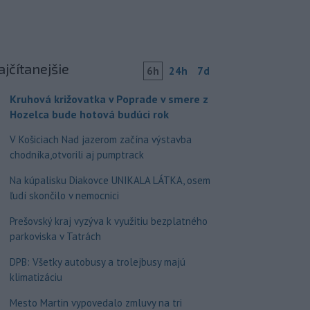
ajčítanejšie
6h
24h
7d
Kruhová križovatka v Poprade v smere z
Hozelca bude hotová budúci rok
V Košiciach Nad jazerom začína výstavba
chodníka,otvorili aj pumptrack
Na kúpalisku Diakovce UNIKALA LÁTKA, osem
ľudí skončilo v nemocnici
Prešovský kraj vyzýva k využitiu bezplatného
parkoviska v Tatrách
DPB: Všetky autobusy a trolejbusy majú
klimatizáciu
Mesto Martin vypovedalo zmluvy na tri