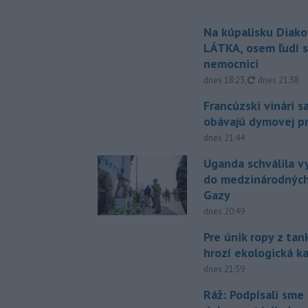
Na kúpalisku Diak
LÁTKA, osem ľudí s
nemocnici
aktualizovan
dnes 18:23
,
dnes 21:38
Francúzski vinári s
obávajú dymovej pr
dnes 21:44
Uganda schválila v
do medzinárodných
Gazy
dnes 20:49
Pre únik ropy z ta
hrozí ekologická k
dnes 21:59
Ráž: Podpísali sme