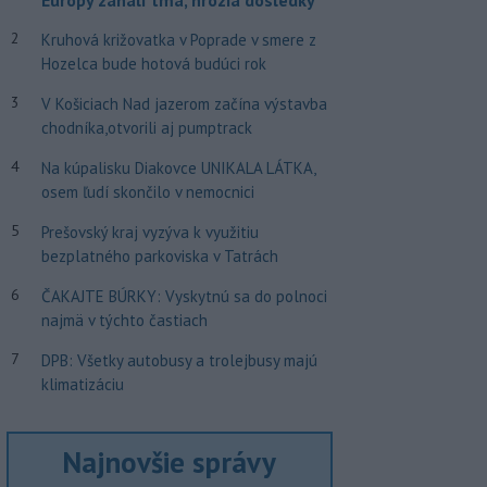
Európy zahalí tma, hrozia dôsledky
2
Kruhová križovatka v Poprade v smere z
Hozelca bude hotová budúci rok
3
V Košiciach Nad jazerom začína výstavba
chodníka,otvorili aj pumptrack
4
Na kúpalisku Diakovce UNIKALA LÁTKA,
osem ľudí skončilo v nemocnici
5
Prešovský kraj vyzýva k využitiu
bezplatného parkoviska v Tatrách
6
ČAKAJTE BÚRKY: Vyskytnú sa do polnoci
najmä v týchto častiach
7
DPB: Všetky autobusy a trolejbusy majú
klimatizáciu
Najnovšie správy