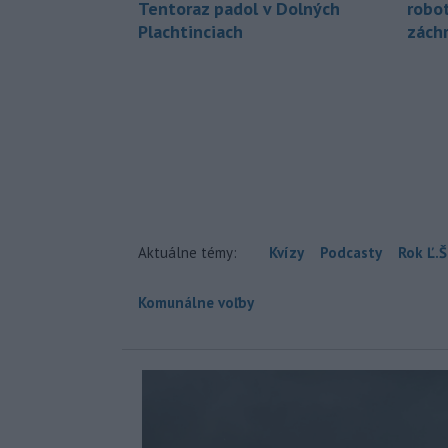
Tentoraz padol v Dolných
robo
Plachtinciach
zách
Aktuálne témy:
Kvízy
Podcasty
Rok Ľ.Š
Komunálne voľby