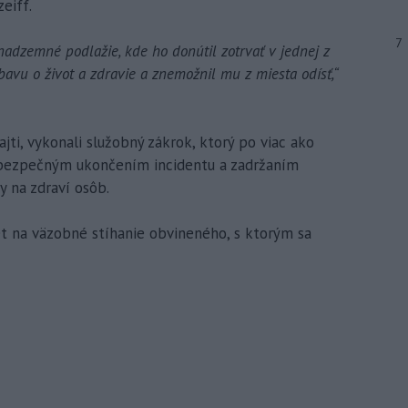
zeiff.
7
adzemné podlažie, kde ho donútil zotrvať v jednej z
bavu o život a zdravie a znemožnil mu z miesta odísť,“
jti, vykonali služobný zákrok, ktorý po viac ako
l bezpečným ukončením incidentu a zadržaním
 na zdraví osôb.
t na väzobné stíhanie obvineného, s ktorým sa