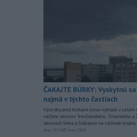
ČAKAJTE BÚRKY: Vyskytnú sa 
najmä v týchto častiach
Výstrahy pred búrkami ústav vyhlásil v celom 
väčšine okresov Trenčianskeho, Trnavského a Ž
okresoch Snina a Sobrance na východe krajiny.
aktualizované
dnes 18:54
,
dnes 19:09