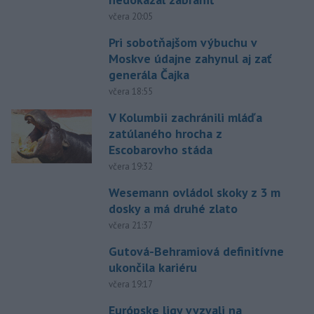
včera 20:05
Pri sobotňajšom výbuchu v
Moskve údajne zahynul aj zať
generála Čajka
včera 18:55
V Kolumbii zachránili mláďa
zatúlaného hrocha z
Escobarovho stáda
včera 19:32
Wesemann ovládol skoky z 3 m
dosky a má druhé zlato
včera 21:37
Gutová-Behramiová definitívne
ukončila kariéru
včera 19:17
Európske ligy vyzvali na