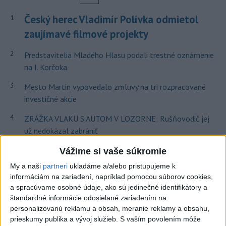
Český herec Vladimír Polívka odmietol
1
zaujímavé filmové projekty
2
Predstavitelia Mladého Hlasu podali trestné oznámenie
na I. Korčoka
3
Mesto Martin vypovedalo zmluvy na tri rozpracované
investičné akcie
4
ZRÁŽKA VLAKU S AUTOM V LOZORNE: Rušňovodič jej
už nedokázal zabrániť
5
UZAVRETÁ CESTA: Medzi Spišskou Novou Vsou a
Vážime si vaše súkromie
Levočou sa stala nehoda
My a naši
partneri
ukladáme a/alebo pristupujeme k
informáciám na zariadení, napríklad pomocou súborov cookies,
6
ZOO SMÚTI: Extrémne horúčavy neprežili tri levice
a spracúvame osobné údaje, ako sú jedinečné identifikátory a
štandardné informácie odosielané zariadením na
7
TEPLOTNÝ REKORD NA SLOVENSKU: Padol v Kamenici
personalizovanú reklamu a obsah, meranie reklamy a obsahu,
nad Hronom
prieskumy publika a vývoj služieb.
S vaším povolením môže