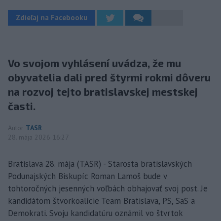
Zdieľaj na Facebooku
Vo svojom vyhlásení uvádza, že mu
obyvatelia dali pred štyrmi rokmi dôveru
na rozvoj tejto bratislavskej mestskej
časti.
Autor
TASR
28. mája 2026 16:27
Bratislava 28. mája (TASR) - Starosta bratislavských
Podunajských Biskupíc Roman Lamoš bude v
tohtoročných jesenných voľbách obhajovať svoj post. Je
kandidátom štvorkoalície Team Bratislava, PS, SaS a
Demokrati. Svoju kandidatúru oznámil vo štvrtok