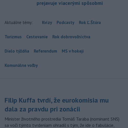
prejavuje viacerými spôsobmi
Aktuálne témy:
Kvízy
Podcasty
Rok Ľ.Štúra
Turizmus
Cestovanie
Rok dobrovoľníctva
Dielo týždňa
Referendum
MS v hokeji
Komunálne voľby
Filip Kuffa tvrdí, že eurokomisia mu
dala za pravdu pri zonácii
Minister životného prostredia Tomáš Taraba (nominant SNS)
sa voči týmto tvrdeniam ohradil s tým, že ide o fabulácie,