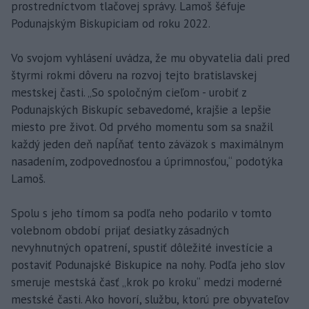
prostredníctvom tlačovej správy. Lamoš šéfuje
Podunajským Biskupiciam od roku 2022.
Vo svojom vyhlásení uvádza, že mu obyvatelia dali pred
štyrmi rokmi dôveru na rozvoj tejto bratislavskej
mestskej časti. „So spoločným cieľom - urobiť z
Podunajských Biskupíc sebavedomé, krajšie a lepšie
miesto pre život. Od prvého momentu som sa snažil
každý jeden deň napĺňať tento záväzok s maximálnym
nasadením, zodpovednosťou a úprimnosťou,“ podotýka
Lamoš.
Spolu s jeho tímom sa podľa neho podarilo v tomto
volebnom období prijať desiatky zásadných
nevyhnutných opatrení, spustiť dôležité investície a
postaviť Podunajské Biskupice na nohy. Podľa jeho slov
smeruje mestská časť „krok po kroku“ medzi moderné
mestské časti. Ako hovorí, službu, ktorú pre obyvateľov