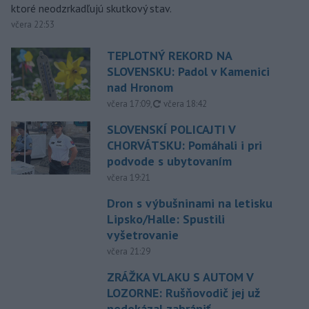
ktoré neodzrkadľujú skutkový stav.
včera 22:53
TEPLOTNÝ REKORD NA
SLOVENSKU: Padol v Kamenici
nad Hronom
aktualizované
včera 17:09
,
včera 18:42
SLOVENSKÍ POLICAJTI V
CHORVÁTSKU: Pomáhali i pri
podvode s ubytovaním
včera 19:21
Dron s výbušninami na letisku
Lipsko/Halle: Spustili
vyšetrovanie
včera 21:29
ZRÁŽKA VLAKU S AUTOM V
LOZORNE: Rušňovodič jej už
nedokázal zabrániť