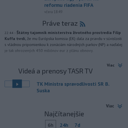
reformu riadenia FIFA
včera 18:49
Práve teraz
-
Štátny tajomník ministerstva životného prostredia Filip
22:44
Kuffa tvrdí,
že mu Európska komisia (EK) dala za pravdu v súvislosti
s vládnou pripomienkou k zonáciám národných parkov (NP) a naďalej
je tak ohrozených 450 miliónov eur z plánu obnovy.
Viac
Videá a prenosy TASR TV
TK Ministra spravodlivosti SR B.
Suska
Viac
Najčítanejšie
6h
24h
7d