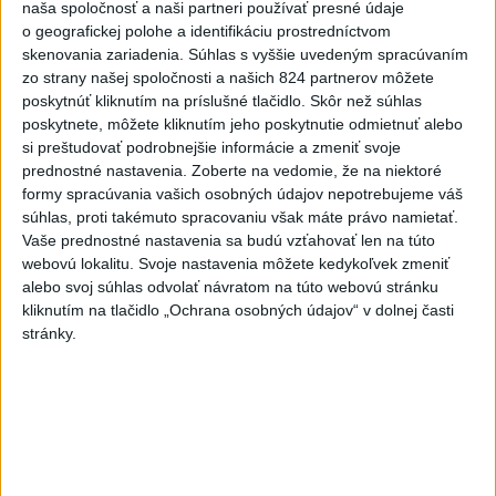
naša spoločnosť a naši partneri používať presné údaje
o geografickej polohe a identifikáciu prostredníctvom
Najnovšie správy na Teraz.sk
skenovania zariadenia. Súhlas s vyššie uvedeným spracúvaním
Vyhlásenia
zo strany našej spoločnosti a našich 824 partnerov môžete
poskytnúť kliknutím na príslušné tlačidlo. Skôr než súhlas
Priame prenosy z Národnej rady SR
poskytnete, môžete kliknutím jeho poskytnutie odmietnuť alebo
si preštudovať podrobnejšie informácie a zmeniť svoje
prednostné nastavenia.
Zoberte na vedomie, že na niektoré
formy spracúvania vašich osobných údajov nepotrebujeme váš
súhlas, proti takémuto spracovaniu však máte právo namietať.
Politika na sociálnych sieťach
Vaše prednostné nastavenia sa budú vzťahovať len na túto
webovú lokalitu. Svoje nastavenia môžete kedykoľvek zmeniť
alebo svoj súhlas odvolať návratom na túto webovú stránku
Zobraziť viac
Info
kliknutím na tlačidlo „Ochrana osobných údajov“ v dolnej časti
stránky.
Najnovšie videá
Najsledovanejšie videá
TK: Rodinná karta
včera 21:50
|
Ministerstvo práce, sociálnych
vecí a rodiny SR
|
30
zobrazení