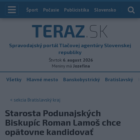
Index
Šport
Počasie
Publicistika
Slovensko
Zahranič
TERAZ
.SK
Spravodajský portál Tlačovej agentúry Slovenskej
republiky
Štvrtok
6. august 2026
Meniny má
Jozefína
Všetky
Hlavné mesto
Banskobystrický
Bratislavský
< sekcia
Bratislavský kraj
Starosta Podunajských
Biskupíc Roman Lamoš chce
opätovne kandidovať