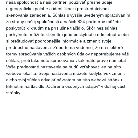
naša spoločnosť a naši partneri používať presné údaje
4
Prešov remizoval v domácom dueli 3. kola s Liptovským
o geografickej polohe a identifikáciu prostredníctvom
Mikulášom
skenovania zariadenia. Súhlas s vyššie uvedeným spracúvaním
zo strany našej spoločnosti a našich 824 partnerov môžete
5
Typ dronu, ktorý vybuchol v Bulharsku, využíva ukrajinská
poskytnúť kliknutím na príslušné tlačidlo. Skôr než súhlas
armáda
poskytnete, môžete kliknutím jeho poskytnutie odmietnuť alebo
si preštudovať podrobnejšie informácie a zmeniť svoje
6
POZOR NA HARÚČAVY: SHMÚ vydalo výstrahy prvého
prednostné nastavenia.
Zoberte na vedomie, že na niektoré
stupňa pred teplom
formy spracúvania vašich osobných údajov nepotrebujeme váš
súhlas, proti takémuto spracovaniu však máte právo namietať.
7
Futbalisti Ružomberka podľahli Podbrezovej v 3. kole
Vaše prednostné nastavenia sa budú vzťahovať len na túto
webovú lokalitu. Svoje nastavenia môžete kedykoľvek zmeniť
alebo svoj súhlas odvolať návratom na túto webovú stránku
Najnovšie správy na Teraz.sk
kliknutím na tlačidlo „Ochrana osobných údajov“ v dolnej časti
stránky.
Vyhlásenia
Priame prenosy z Národnej rady SR
Politika na sociálnych sieťach