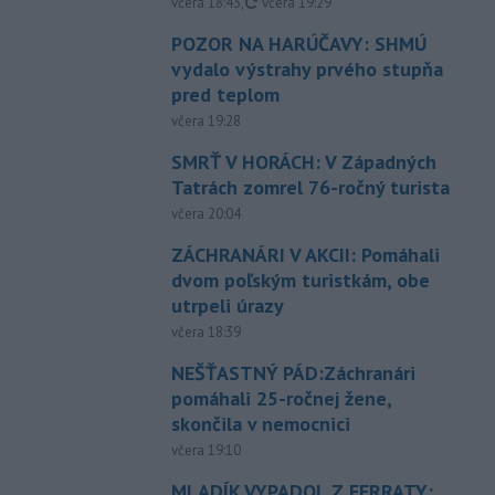
aktualizované
včera 18:43
,
včera 19:29
POZOR NA HARÚČAVY: SHMÚ
vydalo výstrahy prvého stupňa
pred teplom
včera 19:28
SMRŤ V HORÁCH: V Západných
Tatrách zomrel 76-ročný turista
včera 20:04
ZÁCHRANÁRI V AKCII: Pomáhali
dvom poľským turistkám, obe
utrpeli úrazy
včera 18:39
NEŠŤASTNÝ PÁD:Záchranári
pomáhali 25-ročnej žene,
skončila v nemocnici
včera 19:10
MLADÍK VYPADOL Z FERRATY: