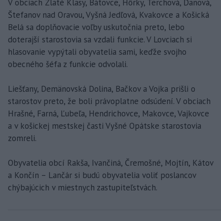
V obciach Zlaté Klasy, Bátovce, Hôrky, Terchová, Ďanová,
Štefanov nad Oravou, Vyšná Jedľová, Kvakovce a Košická
Belá sa doplňovacie voľby uskutočnia preto, lebo
doterajší starostovia sa vzdali funkcie. V Lovciach si
hlasovanie vypýtali obyvatelia sami, keďže svojho
obecného šéfa z funkcie odvolali.
Liešťany, Demänovská Dolina, Bačkov a Vojka prišli o
starostov preto, že boli právoplatne odsúdení. V obciach
Hrašné, Farná, Ľubeľa, Hendrichovce, Makovce, Vajkovce
a v košickej mestskej časti Vyšné Opátske starostovia
zomreli.
Obyvatelia obcí Rakša, Ivančiná, Čremošné, Mojtín, Kátov
a Končín – Lančár si budú obyvatelia voliť poslancov
chýbajúcich v miestnych zastupiteľstvách.