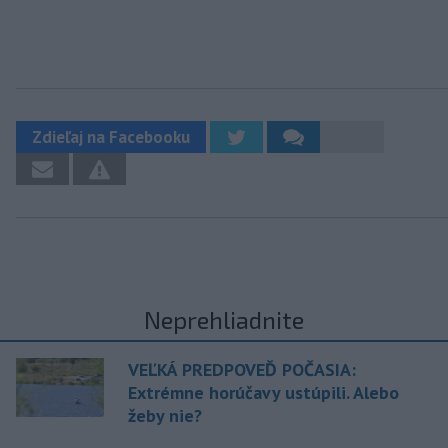
Zdieľaj na Facebooku
Neprehliadnite
VEĽKÁ PREDPOVEĎ POČASIA:
Extrémne horúčavy ustúpili. Alebo
žeby nie?