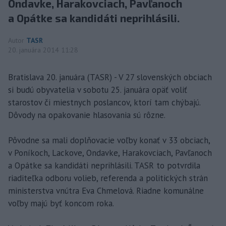
Ondavke, Harakovciach, Pavľanoch
a Opátke sa kandidáti neprihlásili.
Autor
TASR
20. januára 2014 11:28
Bratislava 20. januára (TASR) - V 27 slovenských obciach
si budú obyvatelia v sobotu 25. januára opäť voliť
starostov či miestnych poslancov, ktorí tam chýbajú.
Dôvody na opakovanie hlasovania sú rôzne.
Pôvodne sa mali doplňovacie voľby konať v 33 obciach,
v Poníkoch, Lackove, Ondavke, Harakovciach, Pavľanoch
a Opátke sa kandidáti neprihlásili. TASR to potvrdila
riaditeľka odboru volieb, referenda a politických strán
ministerstva vnútra Eva Chmelová. Riadne komunálne
voľby majú byť koncom roka.