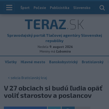
Index
Šport
Počasie
Publicistika
Slovensko
Zahranič
TERAZ
.SK
Spravodajský portál Tlačovej agentúry Slovenskej
republiky
Nedela
9. august 2026
Meniny má
Ľubomíra
Všetky
Hlavné mesto
Banskobystrický
Bratislavský
< sekcia
Bratislavský kraj
V 27 obciach si budú ľudia opäť
voliť starostov a poslancov