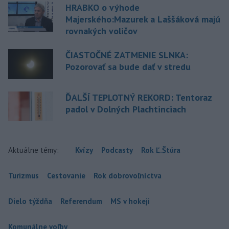
HRABKO o výhode
Majerského:Mazurek a Laššáková majú
rovnakých voličov
ČIASTOČNÉ ZATMENIE SLNKA:
Pozorovať sa bude dať v stredu
ĎALŠÍ TEPLOTNÝ REKORD: Tentoraz
padol v Dolných Plachtinciach
Aktuálne témy:
Kvízy
Podcasty
Rok Ľ.Štúra
Turizmus
Cestovanie
Rok dobrovoľníctva
Dielo týždňa
Referendum
MS v hokeji
Komunálne voľby