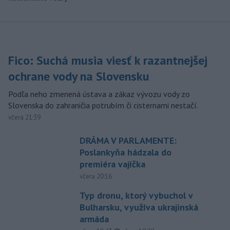
Fico: Suchá musia viesť k razantnejšej
ochrane vody na Slovensku
Podľa neho zmenená ústava a zákaz vývozu vody zo
Slovenska do zahraničia potrubím či cisternami nestačí.
včera 21:39
DRÁMA V PARLAMENTE:
Poslankyňa hádzala do
premiéra vajíčka
včera 20:16
Typ dronu, ktorý vybuchol v
Bulharsku, využíva ukrajinská
armáda