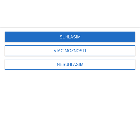
SÚHLASÍM
VIAC MOŽNOSTÍ
....
NESÚHLASÍM