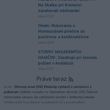
Na Skalke pri Kremnici
zasahovali záchranári
včera 17:19
Omán: Rokovania o
Hormuzskom prielive sú
pozitívne a konštruktívne
včera 19:24
STOVKY NASADENÝCH
HASIČOV: Zasahujú pri lesnom
požiari v Andalúzii
včera 17:13
Práve teraz
-
Okresný úrad (OÚ) Malacky vyhlásil v súvislosti s
21:43
požiarom
veľkého rozsahu vo Vojenskom obvode (VO) Záhorie
mimoriadnu situáciu. Jej vyhlásenie umožní v dotknutej lokalite
efektívnejšiu koordináciu nasadených síl a prostriedkov.