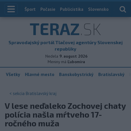
Index
Šport
Počasie
Publicistika
Slovensko
Zahranič
TERAZ
.SK
Spravodajský portál Tlačovej agentúry Slovenskej
republiky
Nedela
9. august 2026
Meniny má
Ľubomíra
Všetky
Hlavné mesto
Banskobystrický
Bratislavský
< sekcia
Bratislavský kraj
V lese neďaleko Zochovej chaty
polícia našla mŕtveho 17-
ročného muža