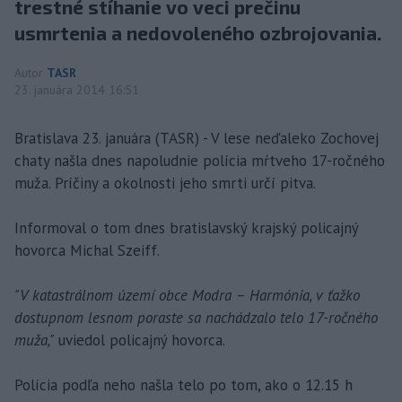
trestné stíhanie vo veci prečinu
usmrtenia a nedovoleného ozbrojovania.
Autor
TASR
23. januára 2014 16:51
Bratislava 23. januára (TASR) - V lese neďaleko Zochovej
chaty našla dnes napoludnie polícia mŕtveho 17-ročného
muža. Príčiny a okolnosti jeho smrti určí pitva.
Informoval o tom dnes bratislavský krajský policajný
hovorca Michal Szeiff.
"V katastrálnom území obce Modra – Harmónia, v ťažko
dostupnom lesnom poraste sa nachádzalo telo 17-ročného
muža,"
uviedol policajný hovorca.
Polícia podľa neho našla telo po tom, ako o 12.15 h