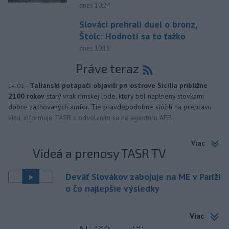
dnes 10:24
Slováci prehrali duel o bronz,
Štolc: Hodnotí sa to ťažko
dnes 10:18
Práve teraz
-
Talianski potápači objavili pri ostrove Sicília približne
14:01
2100 rokov
starý vrak rímskej lode, ktorý bol naplnený stovkami
dobre zachovaných amfor. Tie pravdepodobne slúžili na prepravu
vína, informuje TASR s odvolaním sa na agentúru AFP.
Viac
Videá a prenosy TASR TV
Deväť Slovákov zabojuje na ME v Paríži
o čo najlepšie výsledky
Viac