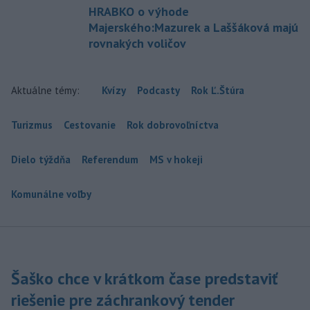
HRABKO o výhode
Majerského:Mazurek a Laššáková majú
rovnakých voličov
Aktuálne témy:
Kvízy
Podcasty
Rok Ľ.Štúra
Turizmus
Cestovanie
Rok dobrovoľníctva
Dielo týždňa
Referendum
MS v hokeji
Komunálne voľby
Šaško chce v krátkom čase predstaviť
riešenie pre záchrankový tender