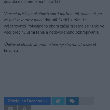
dostala oznámenie na linku 158.
"Presné príčiny a okolnosti smrti muža budú známe až po
získaní záverov z pitvy,"
doplnil Szeiff s tým, že
vyšetrovateľ Policajného zboru začal trestné stíhanie vo
veci prečinu usmrtenia a nedovoleného ozbrojovania.
"Ďalšie okolnosti sú predmetom vyšetrovania,"
uzavrel
hovorca.
Zdieľaj na Facebooku