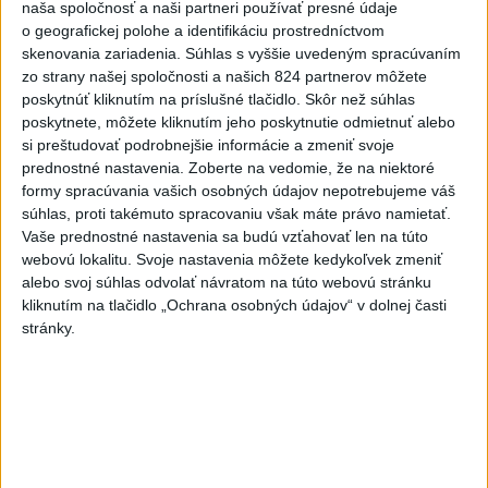
naša spoločnosť a naši partneri používať presné údaje
7
Najmenej 21 mŕtvych po zrážke dvoch autobusov na juhu
o geografickej polohe a identifikáciu prostredníctvom
skenovania zariadenia. Súhlas s vyššie uvedeným spracúvaním
Nigeru
zo strany našej spoločnosti a našich 824 partnerov môžete
poskytnúť kliknutím na príslušné tlačidlo. Skôr než súhlas
Najnovšie správy na Teraz.sk
poskytnete, môžete kliknutím jeho poskytnutie odmietnuť alebo
si preštudovať podrobnejšie informácie a zmeniť svoje
Vyhlásenia
prednostné nastavenia.
Zoberte na vedomie, že na niektoré
formy spracúvania vašich osobných údajov nepotrebujeme váš
Priame prenosy z Národnej rady SR
súhlas, proti takémuto spracovaniu však máte právo namietať.
Vaše prednostné nastavenia sa budú vzťahovať len na túto
webovú lokalitu. Svoje nastavenia môžete kedykoľvek zmeniť
alebo svoj súhlas odvolať návratom na túto webovú stránku
Politika na sociálnych sieťach
kliknutím na tlačidlo „Ochrana osobných údajov“ v dolnej časti
stránky.
Zobraziť viac
Info
Najnovšie videá
Najsledovanejšie videá