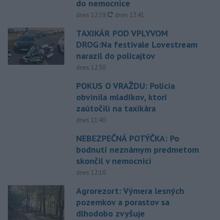
do nemocnice
aktualizované
dnes 12:59
,
dnes 13:41
TAXIKÁR POD VPLYVOM
DROG:Na festivale Lovestream
narazil do policajtov
dnes 12:30
POKUS O VRAŽDU: Polícia
obvinila mladíkov, ktorí
zaútočili na taxikára
dnes 11:40
NEBEZPEČNÁ POTÝČKA: Po
bodnutí neznámym predmetom
skončil v nemocnici
dnes 12:10
Agrorezort: Výmera lesných
pozemkov a porastov sa
dlhodobo zvyšuje