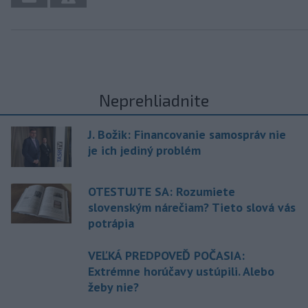
Neprehliadnite
J. Božik: Financovanie samospráv nie
je ich jediný problém
OTESTUJTE SA: Rozumiete
slovenským nárečiam? Tieto slová vás
potrápia
VEĽKÁ PREDPOVEĎ POČASIA:
Extrémne horúčavy ustúpili. Alebo
žeby nie?