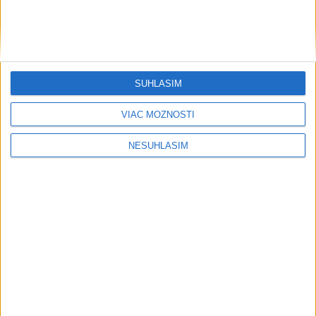
....
SÚHLASÍM
VIAC MOŽNOSTÍ
NESÚHLASÍM
....