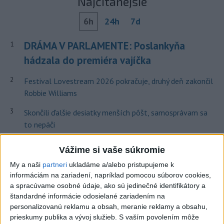
Najčítanejšie
6h
24h
7d
DRÁMA V PARLAMENTE: Poslankyňa
1
hádzala do premiéra vajíčka
2
Festival Lovestream 2026 pokračuje, druhý deň zakončil
Robbie Williams
3
Skončili ďalšie desiatky menších pôšt, samosprávam sa
to nepáči
4
SMRŤ V HORÁCH: V Západných Tatrách zomrel 76-ročný
Vážime si vaše súkromie
turista
My a naši
partneri
ukladáme a/alebo pristupujeme k
5
OTESTUJTE SA: Rozumiete slovenským nárečiam? Tieto
informáciám na zariadení, napríklad pomocou súborov cookies,
a spracúvame osobné údaje, ako sú jedinečné identifikátory a
slová vás potrápia
štandardné informácie odosielané zariadením na
6
VEĽKÁ PREDPOVEĎ POČASIA: Extrémne horúčavy
personalizovanú reklamu a obsah, meranie reklamy a obsahu,
prieskumy publika a vývoj služieb.
S vaším povolením môže
ustúpili. Alebo žeby nie?