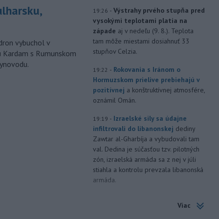
ulharsku,
-
Výstrahy prvého stupňa pred
19:26
vysokými teplotami platia na
západe
aj v nedeľu (9. 8.). Teplota
tam môže miestami dosiahnuť 33
ron vybuchol v
stupňov Celzia.
odu Kardam s Rumunskom
lynovodu.
-
Rokovania s Iránom o
19:22
Hormuzskom prielive prebiehajú v
pozitívnej
a konštruktívnej atmosfére,
oznámil Omán.
-
Izraelské sily sa údajne
19:19
infiltrovali do libanonskej
dediny
Zawtar al-Gharbíja a vybudovali tam
val. Dedina je súčasťou tzv. pilotných
zón, izraelská armáda sa z nej v júli
stiahla a kontrolu prevzala libanonská
armáda.
-
Building Information
19:17
Viac
Modeling) už nie je vízia
budúcnosti, ale zásadne
mení