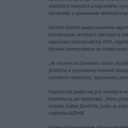
realitných investícií a nájomného býv
vytváranie a spravovanie alternatívny
Systém štátom podporovaného nájomn
kombináciou verejných nástrojov a sú
napríklad znížená sadzba DPH, regist
bývania zamestnancov zo strany svoji
„Ak chceme na Slovensku reálne zlepšiť
flexibilne a systematicky budovať dost
súkromné vlastníctvo
,“ upozornila Lisov
Vlastníctvo podľa nej pre mnohých ml
ktorému sa ani nedostanú. „
Práve pret
mladým ľuďom flexibilitu, istotu aj reál
riaditeľka AŠPNB.
Vosem Group spravuje aktíva v hodnot