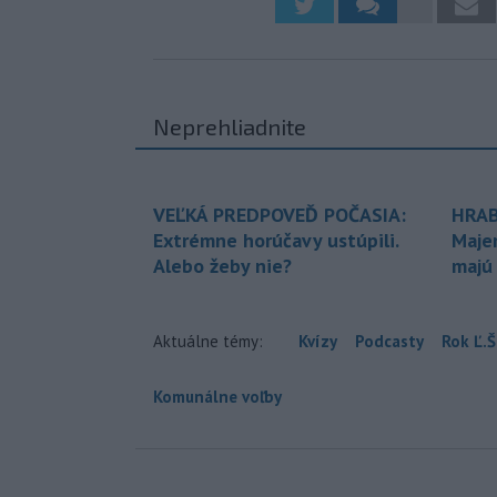
Neprehliadnite
VEĽKÁ PREDPOVEĎ POČASIA:
HRAB
Extrémne horúčavy ustúpili.
Maje
Alebo žeby nie?
majú
Aktuálne témy:
Kvízy
Podcasty
Rok Ľ.Š
Komunálne voľby