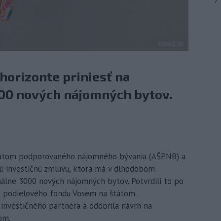
7
orizonte priniesť na
00 nových nájomných bytov.
 štátom podporovaného nájomného bývania (AŠPNB) a
 investičnú zmluvu, ktorá má v dlhodobom
málne 3000 nových nájomných bytov. Potvrdili to po
asť podielového fondu Vosem na štátom
vestičného partnera a odobrila návrh na
om.