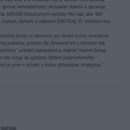
 správe nehnuteľností. Aktuálne vlastní a spravuje
še 100.000 štvorcových metrov. Má viac ako 400
d úrokmi, daňami a odpismi (EBITDA) 12 miliónov eur.
estičné fondy sú otvorené pre široké vrstvy investorov.
ená podobne, pretože ide formovať trh s bývaním tak,
teľstva,
“ uviedol zakladateľ a majiteľ Vosem Group
re nás vstup do systému štátom podporovaného
rý je plne v súlade s našou dlhodobou stratégiou,“