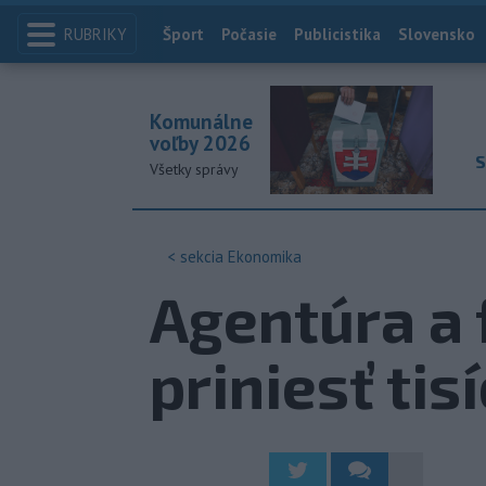
RUBRIKY
Index
Šport
Počasie
Publicistika
Slovensko
Komunálne
voľby 2026
S
Všetky správy
< sekcia
Ekonomika
Agentúra a 
priniesť ti