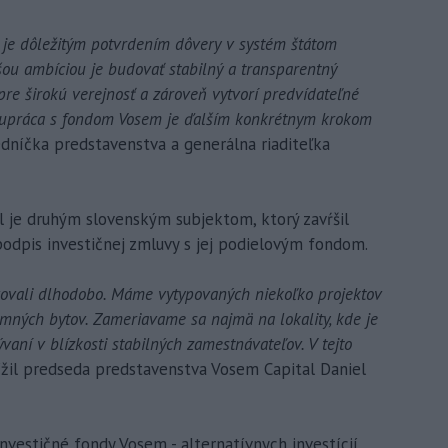
a je dôležitým potvrdením dôvery v systém štátom
u ambíciou je budovať stabilný a transparentný
pre širokú verejnosť a zároveň vytvorí predvídateľné
olupráca s fondom Vosem je ďalším konkrétnym krokom
edníčka predstavenstva a generálna riaditeľka
 je druhým slovenským subjektom, ktorý zavŕšil
odpis investičnej zmluvy s jej podielovým fondom.
ovali dlhodobo. Máme vytypovaných niekoľko projektov
omných bytov. Zameriavame sa najmä na lokality, kde je
ní v blízkosti stabilných zamestnávateľov. V tejto
ížil predseda predstavenstva Vosem Capital Daniel
nvestičné fondy Vosem - alternatívnych investícií,