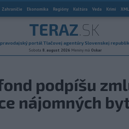
Zahraničie
Ekonomika
Regióny
Kultúra
Veda
Krimi
XML
TERAZ
.SK
pravodajský portál Tlačovej agentúry Slovenskej republi
Sobota
8. august 2026
Meniny má
Oskar
fond podpíšu zm
síce nájomných by