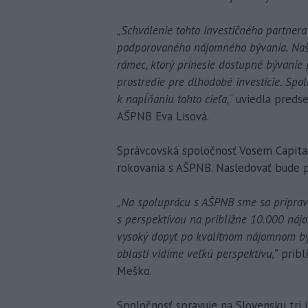
„Schválenie tohto investičného partner
podporovaného nájomného bývania. Našo
rámec, ktorý prinesie dostupné bývanie 
prostredie pre dlhodobé investície. Sp
k napĺňaniu tohto cieľa,
“ uviedla preds
AŠPNB Eva Lisová.
Správcovská spoločnosť Vosem Capital
rokovania s AŠPNB. Nasledovať bude p
„Na spoluprácu s AŠPNB sme sa priprav
s perspektívou na približne 10.000 náj
vysoký dopyt po kvalitnom nájomnom býva
oblasti vidíme veľkú perspektívu,“
pribl
Meško.
Spoločnosť spravuje na Slovensku tri i