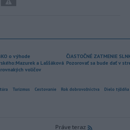
KO o výhode
ČIASTOČNÉ ZATMENIE SLN
rského:Mazurek a Laššáková
Pozorovať sa bude dať v st
 rovnakých voličov
túra
Turizmus
Cestovanie
Rok dobrovoľníctva
Dielo týždňa
Práve teraz