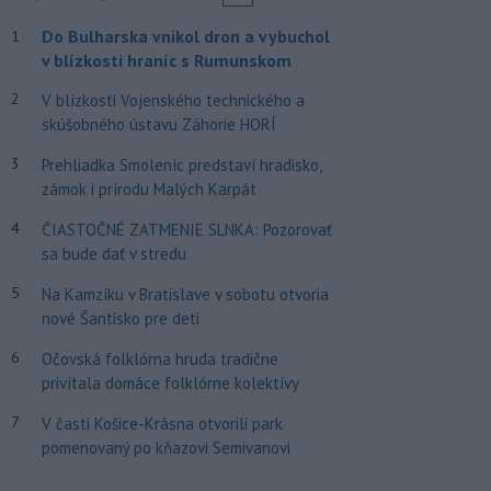
Do Bulharska vnikol dron a vybuchol
1
v blízkosti hraníc s Rumunskom
2
V blízkosti Vojenského technického a
skúšobného ústavu Záhorie HORÍ
3
Prehliadka Smoleníc predstaví hradisko,
zámok i prírodu Malých Karpát
4
ČIASTOČNÉ ZATMENIE SLNKA: Pozorovať
sa bude dať v stredu
5
Na Kamzíku v Bratislave v sobotu otvoria
nové Šantisko pre deti
6
Očovská folklórna hruda tradične
privítala domáce folklórne kolektívy
7
V časti Košice-Krásna otvorili park
pomenovaný po kňazovi Semivanovi