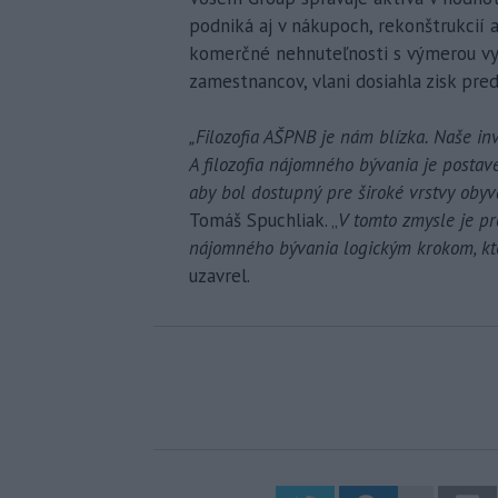
podniká aj v nákupoch, rekonštrukcií a
komerčné nehnuteľnosti s výmerou vy
zamestnancov, vlani dosiahla zisk pre
„Filozofia AŠPNB je nám blízka. Naše inv
A filozofia nájomného bývania je postav
aby bol dostupný pre široké vrstvy obyva
Tomáš Spuchliak. „
V tomto zmysle je p
nájomného bývania logickým krokom, kto
uzavrel.