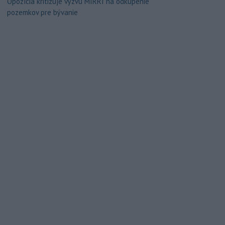
Opozícia kritizuje výzvu MIRRI na odkúpenie
pozemkov pre bývanie