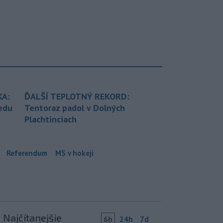
KA:
ĎALŠÍ TEPLOTNÝ REKORD:
redu
Tentoraz padol v Dolných
Plachtinciach
Referendum
MS v hokeji
Najčítanejšie
6h
24h
7d