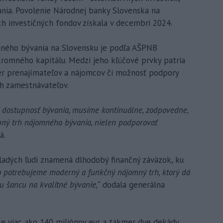
ania. Povolenie Národnej banky Slovenska na
ch investičných fondov získala v decembri 2024.
ého bývania na Slovensku je podľa AŠPNB
kromného kapitálu. Medzi jeho kľúčové prvky patria
er prenajímateľov a nájomcov či možnosť podpory
ch zamestnávateľov.
 dostupnosť bývania, musíme kontinuálne, zodpovedne,
upný trh nájomného bývania, nielen podporovať
á.
adých ľudí znamená dlhodobý finančný záväzok, ku
o potrebujeme moderný a funkčný nájomný trh, ktorý dá
nu šancu na kvalitné bývanie,“
dodala generálna
e viac ako 140 miliónov eur a takmer dve dekády