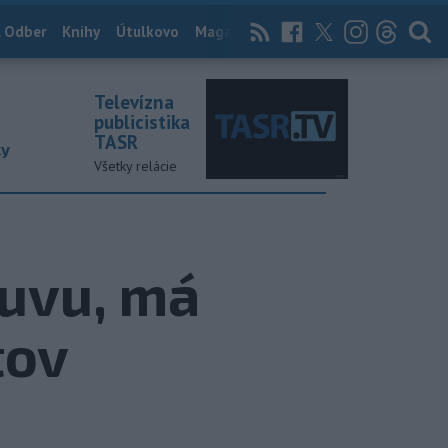
 Odber
Knihy
Útulkovo
Magazín
News Now
Archív
TASR
Televízna
publicistika
TASR
ky
Všetky relácie
luvu, má
tov