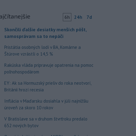
ajčítanejšie
6h
24h
7d
Skončili ďalšie desiatky menších pôšt,
samosprávam sa to nepáči
Pristátia osobných lodí v BA, Komárne a
Štúrove vzrástli o 14,5 %
Rakúska vláda pripravuje opatrenia na pomoc
poľnohospodárom
EY: Ak sa Hormuzský prieliv do roka neotvorí,
Británii hrozí recesia
Inflácia v Maďarsku dosiahla v júli najnižšiu
úroveň za skoro 10 rokov
V Bratislave sa v druhom štvrťroku predalo
652 nových bytov