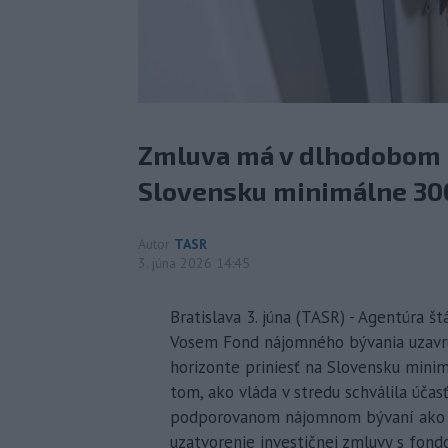
Zmluva má v dlhodobom h
Slovensku minimálne 30
Autor
TASR
3. júna 2026 14:45
Bratislava 3. júna (TASR) - Agentúra
Vosem Fond nájomného bývania uzavrú
horizonte priniesť na Slovensku mini
tom, ako vláda v stredu schválila úč
podporovanom nájomnom bývaní ako in
uzatvorenie investičnej zmluvy s fond