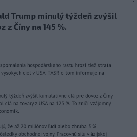
7
ld Trump minulý týždeň zvýšil
z z Číny na 145 %.
 spomalenia hospodárskeho rastu hrozí tiež strata
 vysokých ciel v USA. TASR o tom informuje na
lý týždeň zvýšil kumulatívne clá pre dovoz z Číny
ol clá na tovary z USA na 125 %. To zničí vzájomný
konomík.
ú, že až 20 miliónov ľudí alebo zhruba 3 %
ôsledky obchodnej vojny. Pracovnú silu v ázijskej