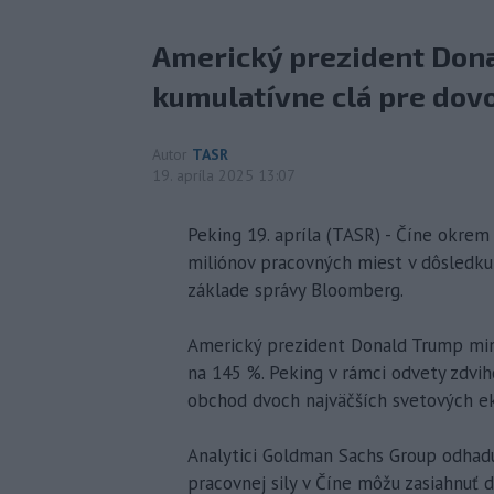
Americký prezident Dona
kumulatívne clá pre dovo
Autor
TASR
19. apríla 2025 13:07
Peking 19. apríla (TASR) - Číne okrem
miliónov pracovných miest v dôsledku
základe správy Bloomberg.
Americký prezident Donald Trump minu
na 145 %. Peking v rámci odvety zdvih
obchod dvoch najväčších svetových e
Analytici Goldman Sachs Group odhaduj
pracovnej sily v Číne môžu zasiahnuť d