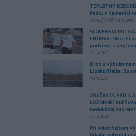
TEPLOTNÝ REKORD
Padol v Kamenici 
aktualizovan
včera 17:09
,
včera 18:42
SLOVENSKÍ POLICAJ
CHORVÁTSKU: Pomáh
podvode s ubytov
včera 19:21
Dron s výbušninami
Lipsko/Halle: Spus
včera 21:29
ZRÁŽKA VLAKU S 
LOZORNE: Rušňovod
nedokázal zabrániť
včera 20:05
Pri sobotňajšom v
údajne zahynul aj 