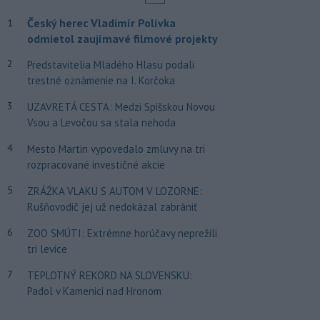
Český herec Vladimír Polívka
1
odmietol zaujímavé filmové projekty
2
Predstavitelia Mladého Hlasu podali
trestné oznámenie na I. Korčoka
3
UZAVRETÁ CESTA: Medzi Spišskou Novou
Vsou a Levočou sa stala nehoda
4
Mesto Martin vypovedalo zmluvy na tri
rozpracované investičné akcie
5
ZRÁŽKA VLAKU S AUTOM V LOZORNE:
Rušňovodič jej už nedokázal zabrániť
6
ZOO SMÚTI: Extrémne horúčavy neprežili
tri levice
7
TEPLOTNÝ REKORD NA SLOVENSKU:
Padol v Kamenici nad Hronom