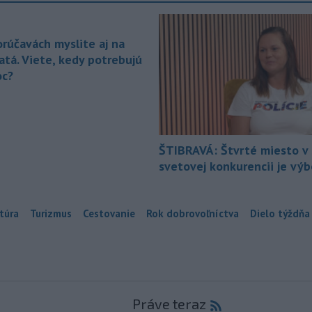
orúčavách myslite aj na
atá. Viete, kedy potrebujú
c?
ŠTIBRAVÁ: Štvrté miesto v 
svetovej konkurencii je vý
túra
Turizmus
Cestovanie
Rok dobrovoľníctva
Dielo týždňa
Práve teraz