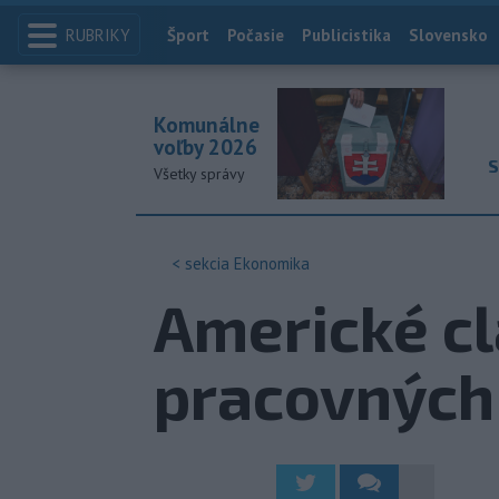
RUBRIKY
Index
Šport
Počasie
Publicistika
Slovensko
Komunálne
voľby 2026
S
Všetky správy
< sekcia
Ekonomika
Americké cl
pracovných