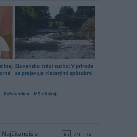
silnej
Slovensko trápi sucho: V prírode
borné
sa prejavuje viacerými spôsobmi
Referendum
MS v hokeji
Najčítanejšie
6h
24h
7d