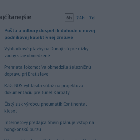
ajčítanejšie
6h
24h
7d
Pošta a odbory dospeli k dohode o novej
podnikovej kolektívnej zmluve
Vyhliadkové plavby na Dunaji sú pre nízky
vodný stav obmedzené
Prehriata lokomotíva obmedzila železničnú
dopravu pri Bratislave
Ráž: NDS vyhlásila súťaž na projektovú
dokumentáciu pre tunel Karpaty
Čistý zisk výrobcu pneumatík Continental
klesol
Internetový predajca Shein plánuje vstup na
hongkonskú burzu