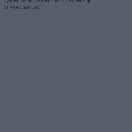
Výpravnú budovu v Ružomberku zrekonštruujú
za vyše dva milióny