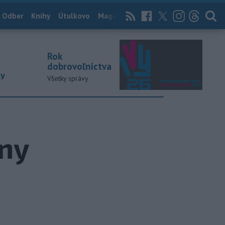
 Odber
Knihy
Útulkovo
Magazín
News Now
Archív
TASR
Rok
dobrovoľníctva
ky
Všetky správy
óny