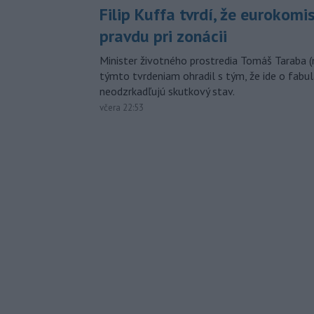
Filip Kuffa tvrdí, že eurokomi
pravdu pri zonácii
Minister životného prostredia Tomáš Taraba (
týmto tvrdeniam ohradil s tým, že ide o fabul
neodzrkadľujú skutkový stav.
včera 22:53