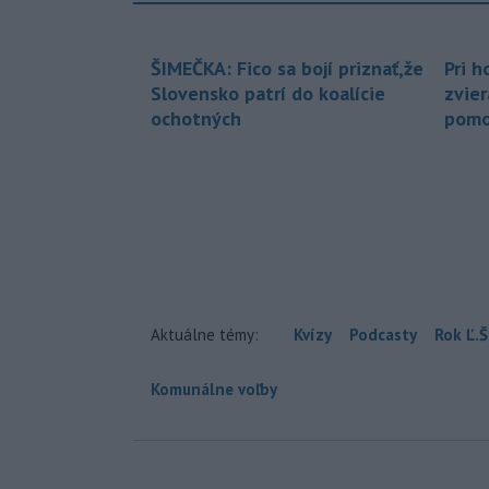
ŠIMEČKA: Fico sa bojí priznať,že
Pri h
Slovensko patrí do koalície
zvier
ochotných
pomo
Aktuálne témy:
Kvízy
Podcasty
Rok Ľ.Š
Komunálne voľby