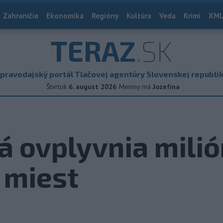
Zahraničie
Ekonomika
Regióny
Kultúra
Veda
Krimi
XML
TERAZ
.SK
pravodajský portál Tlačovej agentúry Slovenskej republi
Štvrtok
6. august 2026
Meniny má
Jozefína
á ovplyvnia mili
 miest