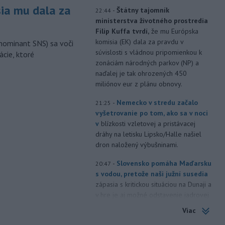
sia mu dala za
-
Štátny tajomník
22:44
ministerstva životného prostredia
Filip Kuffa tvrdí,
že mu Európska
komisia (EK) dala za pravdu v
nominant SNS) sa voči
súvislosti s vládnou pripomienkou k
ácie, ktoré
zonáciám národných parkov (NP) a
naďalej je tak ohrozených 450
miliónov eur z plánu obnovy.
-
Nemecko v stredu začalo
21:25
vyšetrovanie po tom, ako sa v noci
v
blízkosti vzletovej a pristávacej
dráhy na letisku Lipsko/Halle našiel
dron naložený výbušninami.
-
Slovensko pomáha Maďarsku
20:47
s vodou, pretože naši južní susedia
zápasia s kritickou situáciou na Dunaji a
v hre je aj možné odstavenie jadrovej
elektrárne.
Viac
-
Litovská pohraničná stráž
20:17