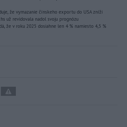
je, že vymazanie čínskeho exportu do USA zníži
hs už revidovala nadol svoju prognózu
á, že v roku 2025 dosiahne len 4 % namiesto 4,5 %