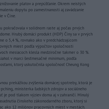
 znižovanie platov a prepúšťanie. Okrem neistých
maleniu dopytu po zamestnanosti aj zavádzanie
ie v Číne.
ku pokračovala v solídnom raste aj počas prvých
dome. Hrubý domáci produkt (HDP) Číny sa v prvých
čne o 5,4 %, rovnako ako v predchádzajúcom
covných miest podľa výpočtov spoločnosti
voch mesiacoch klesla medziročne takmer o 30 %.
siahol v marci šesťmesačné minimum, podľa
sťami, ktorý uskutočnila spoločnosť Cheung Kong
avnou prekážkou zvýšenia domácej spotreby, ktorá je
-pching, ministerka ľudských zdrojov a sociálneho
ť je pod tlakom výziev doma aj v zahraničí. Minulý
asadnutia čínskeho zákonodarného zboru, ktorý si
viac ako 12 miliónov pracovných miest v mestách.