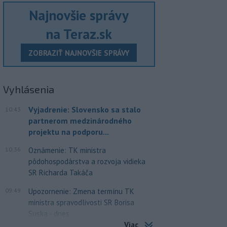
Najnovšie správy
na Teraz.sk
ZOBRAZIŤ NAJNOVŠIE SPRÁVY
Vyhlásenia
Vyjadrenie: Slovensko sa stalo
10:43
partnerom medzinárodného
projektu na podporu...
10:36
Oznámenie: TK ministra
pôdohospodárstva a rozvoja vidieka
SR Richarda Takáča
09:49
Upozornenie: Zmena termínu TK
ministra spravodlivosti SR Borisa
Suska - dnes
Viac