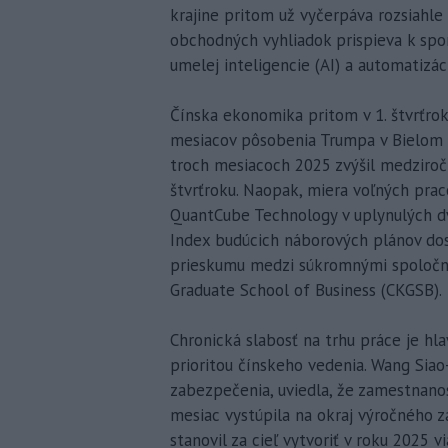
krajine pritom už vyčerpáva rozsiahle
obchodných vyhliadok prispieva k spo
umelej inteligencie (AI) a automatizác
Čínska ekonomika pritom v 1. štvrťro
mesiacov pôsobenia Trumpa v Bielom 
troch mesiacoch 2025 zvýšil medziro
štvrťroku. Naopak, miera voľných pra
QuantCube Technology v uplynulých d
Index budúcich náborových plánov do
prieskumu medzi súkromnými spoločno
Graduate School of Business (CKGSB).
Chronická slabosť na trhu práce je hl
prioritou čínskeho vedenia. Wang Siao
zabezpečenia, uviedla, že zamestnanos
mesiac vystúpila na okraj výročného z
stanovil za cieľ vytvoriť v roku 2025 