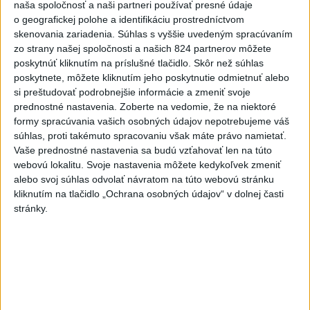
zasahovali záchranári
naša spoločnosť a naši partneri používať presné údaje
o geografickej polohe a identifikáciu prostredníctvom
dnes 17:19
skenovania zariadenia. Súhlas s vyššie uvedeným spracúvaním
Omán: Rokovania o
zo strany našej spoločnosti a našich 824 partnerov môžete
Hormuzskom prielive sú
poskytnúť kliknutím na príslušné tlačidlo. Skôr než súhlas
pozitívne a konštruktívne
poskytnete, môžete kliknutím jeho poskytnutie odmietnuť alebo
si preštudovať podrobnejšie informácie a zmeniť svoje
dnes 19:24
prednostné nastavenia.
Zoberte na vedomie, že na niektoré
STOVKY NASADENÝCH
formy spracúvania vašich osobných údajov nepotrebujeme váš
HASIČOV: Zasahujú pri lesnom
súhlas, proti takémuto spracovaniu však máte právo namietať.
požiari v Andalúzii
Vaše prednostné nastavenia sa budú vzťahovať len na túto
webovú lokalitu. Svoje nastavenia môžete kedykoľvek zmeniť
dnes 17:13
alebo svoj súhlas odvolať návratom na túto webovú stránku
Práve teraz
kliknutím na tlačidlo „Ochrana osobných údajov“ v dolnej časti
stránky.
-
Okresný úrad (OÚ) Malacky vyhlásil v súvislosti s
21:43
požiarom
veľkého rozsahu vo Vojenskom obvode (VO) Záhorie
mimoriadnu situáciu. Jej vyhlásenie umožní v dotknutej lokalite
efektívnejšiu koordináciu nasadených síl a prostriedkov.
Viac