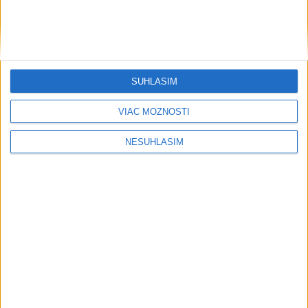
Pri horúčavách myslite aj na zvieratá.
Viete, kedy potrebujú pomoc?
ŠTIBRAVÁ: Štvrté miesto v silnej
svetovej konkurencii je výborné
SÚHLASÍM
VIAC MOŽNOSTÍ
Šport
NESÚHLASÍM
....
....