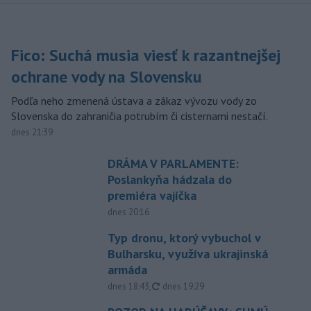
Fico: Suchá musia viesť k razantnejšej
ochrane vody na Slovensku
Podľa neho zmenená ústava a zákaz vývozu vody zo
Slovenska do zahraničia potrubím či cisternami nestačí.
dnes 21:39
DRÁMA V PARLAMENTE:
Poslankyňa hádzala do
premiéra vajíčka
dnes 20:16
Typ dronu, ktorý vybuchol v
Bulharsku, využíva ukrajinská
armáda
aktualizované
dnes 18:43
,
dnes 19:29