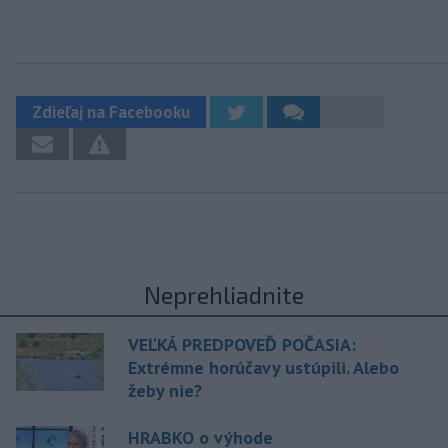
Zdieľaj na Facebooku
Neprehliadnite
VEĽKÁ PREDPOVEĎ POČASIA:
Extrémne horúčavy ustúpili. Alebo
žeby nie?
HRABKO o výhode