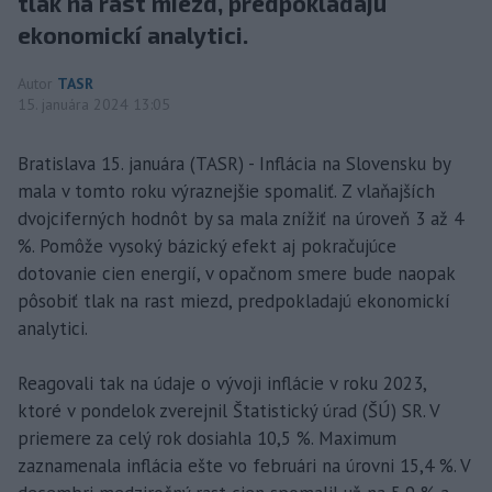
tlak na rast miezd, predpokladajú
ekonomickí analytici.
Autor
TASR
15. januára 2024 13:05
Bratislava 15. januára (TASR) - Inflácia na Slovensku by
mala v tomto roku výraznejšie spomaliť. Z vlaňajších
dvojciferných hodnôt by sa mala znížiť na úroveň 3 až 4
%. Pomôže vysoký bázický efekt aj pokračujúce
dotovanie cien energií, v opačnom smere bude naopak
pôsobiť tlak na rast miezd, predpokladajú ekonomickí
analytici.
Reagovali tak na údaje o vývoji inflácie v roku 2023,
ktoré v pondelok zverejnil Štatistický úrad (ŠÚ) SR. V
priemere za celý rok dosiahla 10,5 %. Maximum
zaznamenala inflácia ešte vo februári na úrovni 15,4 %. V