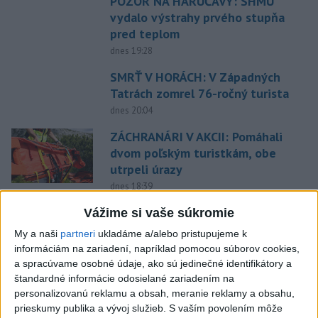
POZOR NA HARÚČAVY: SHMÚ
vydalo výstrahy prvého stupňa
pred teplom
dnes 19:28
SMRŤ V HORÁCH: V Západných
Tatrách zomrel 76-ročný turista
dnes 20:04
ZÁCHRANÁRI V AKCII: Pomáhali
dvom poľským turistkám, obe
utrpeli úrazy
dnes 18:39
NEŠŤASTNÝ PÁD:Záchranári
Vážime si vaše súkromie
pomáhali 25-ročnej žene,
My a naši
partneri
ukladáme a/alebo pristupujeme k
skončila v nemocnici
informáciám na zariadení, napríklad pomocou súborov cookies,
dnes 19:10
a spracúvame osobné údaje, ako sú jedinečné identifikátory a
štandardné informácie odosielané zariadením na
MLADÍK VYPADOL Z FERRATY:
personalizovanú reklamu a obsah, meranie reklamy a obsahu,
Na Skalke pri Kremnici
prieskumy publika a vývoj služieb.
S vaším povolením môže