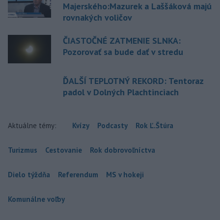
Majerského:Mazurek a Laššáková majú
rovnakých voličov
ČIASTOČNÉ ZATMENIE SLNKA:
Pozorovať sa bude dať v stredu
ĎALŠÍ TEPLOTNÝ REKORD: Tentoraz
padol v Dolných Plachtinciach
Aktuálne témy:
Kvízy
Podcasty
Rok Ľ.Štúra
Turizmus
Cestovanie
Rok dobrovoľníctva
Dielo týždňa
Referendum
MS v hokeji
Komunálne voľby