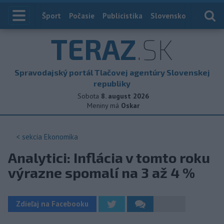
Index
Šport
Počasie
Publicistika
Slovensko
Zahranič
TERAZ
.SK
Spravodajský portál Tlačovej agentúry Slovenskej
republiky
Sobota
8. august 2026
Meniny má
Oskar
< sekcia
Ekonomika
Analytici: Inflácia v tomto roku
výrazne spomalí na 3 až 4 %
Zdieľaj na Facebooku