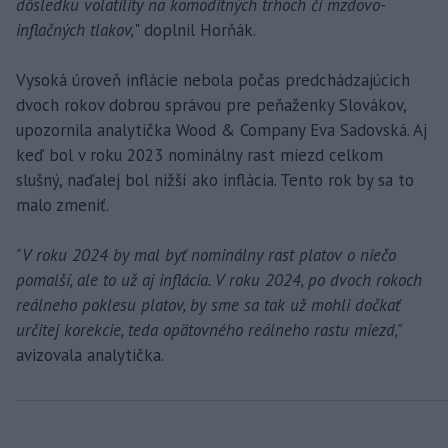
dôsledku volatility na komoditných trhoch či mzdovo-
inflačných tlakov,
" doplnil Horňák.
Vysoká úroveň inflácie nebola počas predchádzajúcich
dvoch rokov dobrou správou pre peňaženky Slovákov,
upozornila analytička Wood & Company Eva Sadovská. Aj
keď bol v roku 2023 nominálny rast miezd celkom
slušný, naďalej bol nižší ako inflácia. Tento rok by sa to
malo zmeniť.
"V roku 2024 by mal byť nominálny rast platov o niečo
pomalší, ale to už aj inflácia. V roku 2024, po dvoch rokoch
reálneho poklesu platov, by sme sa tak už mohli dočkať
určitej korekcie, teda opätovného reálneho rastu miezd,"
avizovala analytička.