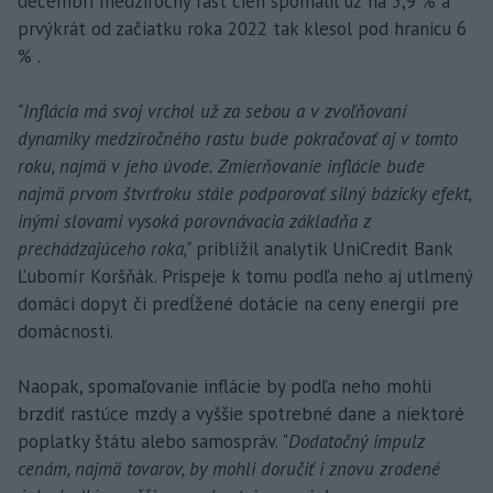
decembri medziročný rast cien spomalil už na 5,9 % a
prvýkrát od začiatku roka 2022 tak klesol pod hranicu 6
% .
"Inflácia má svoj vrchol už za sebou a v zvoľňovaní
dynamiky medziročného rastu bude pokračovať aj v tomto
roku, najmä v jeho úvode. Zmierňovanie inflácie bude
najmä prvom štvrťroku stále podporovať silný bázicky efekt,
inými slovami vysoká porovnávacia základňa z
prechádzajúceho roka,"
priblížil analytik UniCredit Bank
Ľubomír Koršňák. Prispeje k tomu podľa neho aj utlmený
domáci dopyt či predĺžené dotácie na ceny energií pre
domácnosti.
Naopak, spomaľovanie inflácie by podľa neho mohli
brzdiť rastúce mzdy a vyššie spotrebné dane a niektoré
poplatky štátu alebo samospráv. "
Dodatočný impulz
cenám, najmä tovarov, by mohli doručiť i znovu zrodené