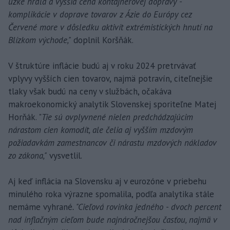
úzke hrdlá a vyššia cena kontajnerovej dopravy -
komplikácie v doprave tovarov z Ázie do Európy cez
Červené more v dôsledku aktivít extrémistických hnutí na
Blízkom východe,"
doplnil Koršňák.
V štruktúre inflácie budú aj v roku 2024 pretrvávať
vplyvy vyšších cien tovarov, najmä potravín, citeľnejšie
tlaky však budú na ceny v službách, očakáva
makroekonomický analytik Slovenskej sporiteľne Matej
Horňák. "
Tie sú ovplyvnené nielen predchádzajúcim
nárastom cien komodít, ale čelia aj vyšším mzdovým
požiadavkám zamestnancov či nárastu mzdových nákladov
zo zákona,"
vysvetlil.
Aj keď inflácia na Slovensku aj v eurozóne v priebehu
minulého roka výrazne spomalila, podľa analytika stále
nemáme vyhrané
. "Cieľová rovinka jedného - dvoch percent
nad inflačným cieľom bude najnáročnejšou časťou, najmä v