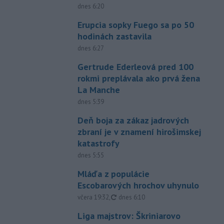
dnes 6:20
Erupcia sopky Fuego sa po 50
hodinách zastavila
dnes 6:27
Gertrude Ederleová pred 100
rokmi preplávala ako prvá žena
La Manche
dnes 5:39
Deň boja za zákaz jadrových
zbraní je v znamení hirošimskej
katastrofy
dnes 5:55
Mláďa z populácie
Escobarových hrochov uhynulo
aktualizované
včera 19:32
,
dnes 6:10
Liga majstrov: Škriniarovo