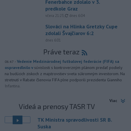
Fenerbahce zdolalo v 3.
predkole Graz
aktualizované
včera 21:23
,
dnes 6:04
Slováci na Hlinka Gretzky Cupe
zdolali Švajčiarov 6:2
dnes 6:01
Práve teraz
-
Vedenie Medzinárodnej futbalovej federácie (FIFA) sa
06:47
ospravedlnilo v
súvislosti s kontroverzným plánom predať podiely
na budúcich ziskoch z majstrovstiev sveta súkromným investorom. Na
stretnutí v Rabate členovia FIFA plne podporili prezidenta Gianniho
Infantina.
Viac
Videá a prenosy TASR TV
TK Ministra spravodlivosti SR B.
Suska