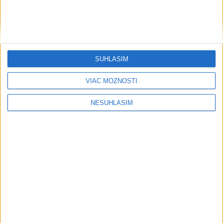
SÚHLASÍM
VIAC MOŽNOSTÍ
NESÚHLASÍM
....