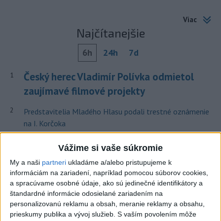
Viac
Najčítanejšie
6h
24h
7d
Český herec Vladimír Polívka odmietol
1
zaujímavé filmové projekty
2
Predstavitelia Mladého Hlasu podali trestné oznámenie
na I. Korčoka
3
Mesto Martin vypovedalo zmluvy na tri rozpracované
Vážime si vaše súkromie
investičné akcie
My a naši
partneri
ukladáme a/alebo pristupujeme k
4
informáciám na zariadení, napríklad pomocou súborov cookies,
V Košiciach Nad jazerom začína výstavba
a spracúvame osobné údaje, ako sú jedinečné identifikátory a
chodníka,otvorili aj pumptrack
štandardné informácie odosielané zariadením na
5
personalizovanú reklamu a obsah, meranie reklamy a obsahu,
ZRÁŽKA VLAKU S AUTOM V LOZORNE: Rušňovodič jej
prieskumy publika a vývoj služieb.
S vaším povolením môže
už nedokázal zabrániť