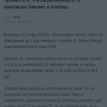
mesiacov takmer o tretinu.
Autor
TASR
11. mája 2026 14:46
Bratislava 11. mája (TASR) - Káva prudko lacnie, efekt sa
však prejaví až o pár mesiacov. Uviedol to Ondrej Greguš,
analytik finančných trhov XTB.
Spresnil, že cena kávy arabica klesla za posledný týždeň
o 8 % a za posledných 12 mesiacov takmer o tretinu.
Aktuálne sa obchoduje okolo 2,70 USD za libru (0,454
kg).
„Pozadie tohto pohybu je pritom pomerne jasné. Trh sa
pripravuje na rekordnú brazílsku úrodu. Viacero
analytických spoločností projektuje brazílsku produkciu pre
sezónu 2026/27 na úrovni 71 až 76 miliónov vriec, čo by