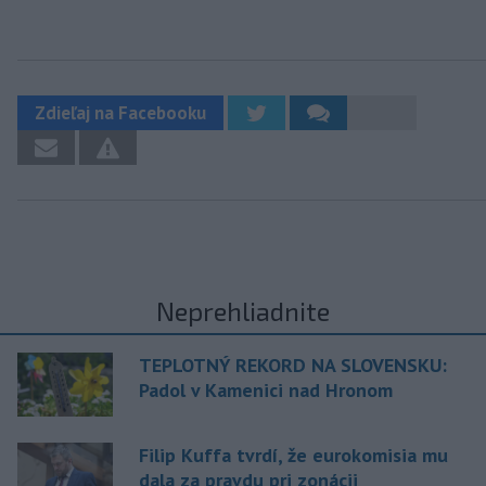
Zdieľaj na Facebooku
Neprehliadnite
TEPLOTNÝ REKORD NA SLOVENSKU:
Padol v Kamenici nad Hronom
Filip Kuffa tvrdí, že eurokomisia mu
dala za pravdu pri zonácii