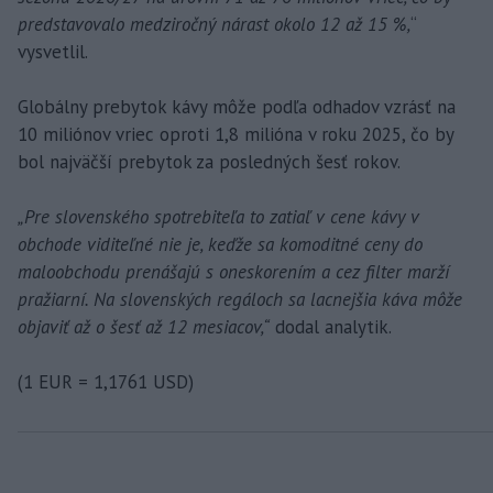
predstavovalo medziročný nárast okolo 12 až 15 %,
“
vysvetlil.
Globálny prebytok kávy môže podľa odhadov vzrásť na
10 miliónov vriec oproti 1,8 milióna v roku 2025, čo by
bol najväčší prebytok za posledných šesť rokov.
„Pre slovenského spotrebiteľa to zatiaľ v cene kávy v
obchode viditeľné nie je, keďže sa komoditné ceny do
maloobchodu prenášajú s oneskorením a cez filter marží
pražiarní. Na slovenských regáloch sa lacnejšia káva môže
objaviť až o šesť až 12 mesiacov,“
dodal analytik.
(1 EUR = 1,1761 USD)