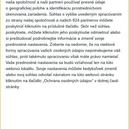
naša spoločnosť a naši partneri používať presné údaje
6
o geografickej polohe a identifikáciu prostredníctvom
Kruhová križovatka v Poprade v smere z Hozelca bude
skenovania zariadenia. Súhlas s vyššie uvedeným spracúvaním
hotová budúci rok
zo strany našej spoločnosti a našich 824 partnerov môžete
7
poskytnúť kliknutím na príslušné tlačidlo. Skôr než súhlas
UZAVRETÁ CESTA: Medzi Spišskou Novou Vsou a
poskytnete, môžete kliknutím jeho poskytnutie odmietnuť alebo
Levočou sa stala nehoda
si preštudovať podrobnejšie informácie a zmeniť svoje
prednostné nastavenia.
Zoberte na vedomie, že na niektoré
Najnovšie správy na Teraz.sk
formy spracúvania vašich osobných údajov nepotrebujeme váš
súhlas, proti takémuto spracovaniu však máte právo namietať.
Vyhlásenia
Vaše prednostné nastavenia sa budú vzťahovať len na túto
webovú lokalitu. Svoje nastavenia môžete kedykoľvek zmeniť
Priame prenosy z Národnej rady SR
alebo svoj súhlas odvolať návratom na túto webovú stránku
kliknutím na tlačidlo „Ochrana osobných údajov“ v dolnej časti
stránky.
Politika na sociálnych sieťach
Zobraziť viac
Info