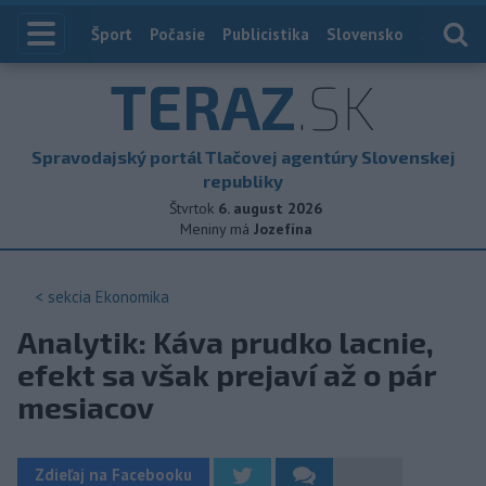
Index
Šport
Počasie
Publicistika
Slovensko
Zahranič
TERAZ
.SK
Spravodajský portál Tlačovej agentúry Slovenskej
republiky
Štvrtok
6. august 2026
Meniny má
Jozefína
< sekcia
Ekonomika
Analytik: Káva prudko lacnie,
efekt sa však prejaví až o pár
mesiacov
Zdieľaj na Facebooku