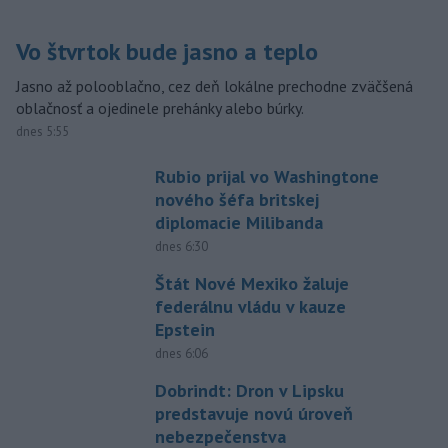
Vo štvrtok bude jasno a teplo
Jasno až polooblačno, cez deň lokálne prechodne zväčšená
oblačnosť a ojedinele prehánky alebo búrky.
dnes 5:55
Rubio prijal vo Washingtone
nového šéfa britskej
diplomacie Milibanda
dnes 6:30
Štát Nové Mexiko žaluje
federálnu vládu v kauze
Epstein
dnes 6:06
Dobrindt: Dron v Lipsku
predstavuje novú úroveň
nebezpečenstva