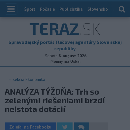
Index
Šport
Počasie
Publicistika
Slovensko
Zahranič
TERAZ
.SK
Spravodajský portál Tlačovej agentúry Slovenskej
republiky
Sobota
8. august 2026
Meniny má
Oskar
< sekcia
Ekonomika
ANALÝZA TÝŽDŇA: Trh so
zelenými riešeniami brzdí
neistota dotácií
Zdieľaj na Facebooku