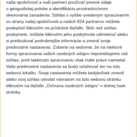
naša spoločnosť a naši partneri používať presné údaje
o geografickej polohe a identifikáciu prostredníctvom
skenovania zariadenia. Súhlas s vyššie uvedeným spracúvaním
zo strany našej spoločnosti a našich 824 partnerov môžete
poskytnúť kliknutím na príslušné tlačidlo. Skôr než súhlas
poskytnete, môžete kliknutím jeho poskytnutie odmietnuť alebo
si preštudovať podrobnejšie informácie a zmeniť svoje
prednostné nastavenia.
Zoberte na vedomie, že na niektoré
formy spracúvania vašich osobných údajov nepotrebujeme váš
súhlas, proti takémuto spracovaniu však máte právo namietať.
Vaše prednostné nastavenia sa budú vzťahovať len na túto
webovú lokalitu. Svoje nastavenia môžete kedykoľvek zmeniť
alebo svoj súhlas odvolať návratom na túto webovú stránku
kliknutím na tlačidlo „Ochrana osobných údajov“ v dolnej časti
stránky.
Typ dronu, ktorý vybuchol v Bulharsku,
využíva ukrajinská armáda
Podľa bulharského premiéra Rumena Radeva dron vybuchol v
bezprostrednej blízkosti hraničného priechodu Kardam s