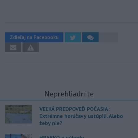
Zdieľaj na Facebooku
Neprehliadnite
VEĽKÁ PREDPOVEĎ POČASIA:
Extrémne horúčavy ustúpili. Alebo
žeby nie?
HRABKO o výhode