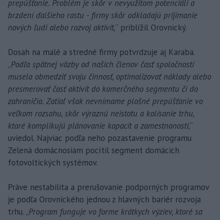
prepúšťanie. Problém je skôr v nevyužitom potenciáli a
brzdení ďalšieho rastu - firmy skôr odkladajú prijímanie
nových ľudí alebo rozvoj aktivít,
“ priblížil Orovnický.
Dosah na malé a stredné firmy potvrdzuje aj Karaba.
„
Podľa spätnej väzby od našich členov časť spoločností
musela obmedziť svoju činnosť, optimalizovať náklady alebo
presmerovať časť aktivít do komerčného segmentu či do
zahraničia. Zatiaľ však nevnímame plošné prepúšťanie vo
veľkom rozsahu, skôr výraznú neistotu a kolísanie trhu,
ktoré komplikujú plánovanie kapacít a zamestnanosti,
“
uviedol. Najviac podľa neho pozastavenie programu
Zelená domácnosiam pocítil segment domácich
fotovoltických systémov.
Práve nestabilita a prerušovanie podporných programov
je podľa Orovnického jednou z hlavných bariér rozvoja
trhu. „
Program funguje vo forme krátkych výziev, ktoré sa