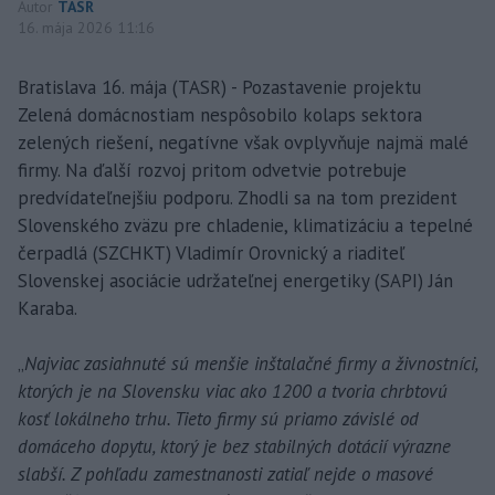
Autor
TASR
16. mája 2026 11:16
Bratislava 16. mája (TASR) - Pozastavenie projektu
Zelená domácnostiam nespôsobilo kolaps sektora
zelených riešení, negatívne však ovplyvňuje najmä malé
firmy. Na ďalší rozvoj pritom odvetvie potrebuje
predvídateľnejšiu podporu. Zhodli sa na tom prezident
Slovenského zväzu pre chladenie, klimatizáciu a tepelné
čerpadlá (SZCHKT) Vladimír Orovnický a riaditeľ
Slovenskej asociácie udržateľnej energetiky (SAPI) Ján
Karaba.
„
Najviac zasiahnuté sú menšie inštalačné firmy a živnostníci,
ktorých je na Slovensku viac ako 1200 a tvoria chrbtovú
kosť lokálneho trhu. Tieto firmy sú priamo závislé od
domáceho dopytu, ktorý je bez stabilných dotácií výrazne
slabší. Z pohľadu zamestnanosti zatiaľ nejde o masové