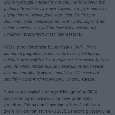
rýchlo vyčerpajú a následne nasledujú dlhé obdobia bez
podpory. To vedie k výrazným výkyvom v dopyte, namiesto
plynulého trhu vzniká ‚štart-stop‘ efekt. Pre firmy to
znamená najmä nemožnosť plánovať výrobu, kapacity ani
nábor zamestnancov, odklad investícií a neistotu pri
udržiavaní pracovných miest,
“ skonštatoval.
Väčšiu predvídateľnosť by privítala aj SAPI. „
Práve
kontinuita programov je kľúčová pre rozvoj sektora aj
udržanie pracovných miest v regiónoch Slovenska. Aj preto
SAPI dlhodobo upozorňuje, že Slovensko by malo využiť
dostupné eurofondy výrazne ambicióznejšie a vytvoriť
stabilný viacročný rámec podpory
,“ uviedol Karaba.
Slovenská inovačná a energetická agentúra (SIEA)
začiatkom apríla avizovala, že nové podmienky
projektov Zelená domácnostiam a Zelená solidarita
zverejní v druhom štvrťroku 2026. Samotné príspevky na