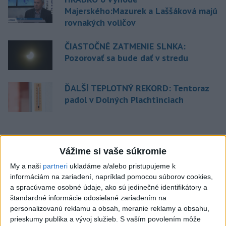
Majerského:Mazurek a Laššáková majú
rovnakých voličov
ČIASTOČNÉ ZATMENIE SLNKA:
Pozorovať sa bude dať v stredu
ĎALŠÍ TEPLOTNÝ REKORD: Tentoraz
padol v Dolných Plachtinciach
Aktuálne témy:
Kvízy
Podcasty
Rok Ľ.Štúra
Vážime si vaše súkromie
Turizmus
Cestovanie
Rok dobrovoľníctva
My a naši
partneri
ukladáme a/alebo pristupujeme k
informáciám na zariadení, napríklad pomocou súborov cookies,
a spracúvame osobné údaje, ako sú jedinečné identifikátory a
Dielo týždňa
Referendum
MS v hokeji
štandardné informácie odosielané zariadením na
personalizovanú reklamu a obsah, meranie reklamy a obsahu,
Komunálne voľby
prieskumy publika a vývoj služieb.
S vaším povolením môže