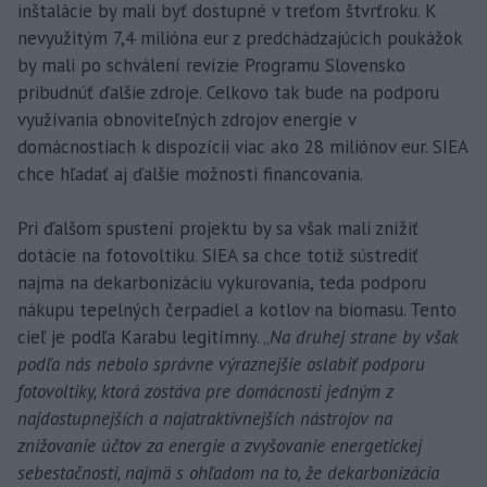
inštalácie by mali byť dostupné v treťom štvrťroku. K
nevyužitým 7,4 milióna eur z predchádzajúcich poukážok
by mali po schválení revízie Programu Slovensko
pribudnúť ďalšie zdroje. Celkovo tak bude na podporu
využívania obnoviteľných zdrojov energie v
domácnostiach k dispozícii viac ako 28 miliónov eur. SIEA
chce hľadať aj ďalšie možnosti financovania.
Pri ďalšom spustení projektu by sa však mali znížiť
dotácie na fotovoltiku. SIEA sa chce totiž sústrediť
najmä na dekarbonizáciu vykurovania, teda podporu
nákupu tepelných čerpadiel a kotlov na biomasu. Tento
cieľ je podľa Karabu legitímny. „
Na druhej strane by však
podľa nás nebolo správne výraznejšie oslabiť podporu
fotovoltiky, ktorá zostáva pre domácnosti jedným z
najdostupnejších a najatraktívnejších nástrojov na
znižovanie účtov za energie a zvyšovanie energetickej
sebestačnosti, najmä s ohľadom na to, že dekarbonizácia