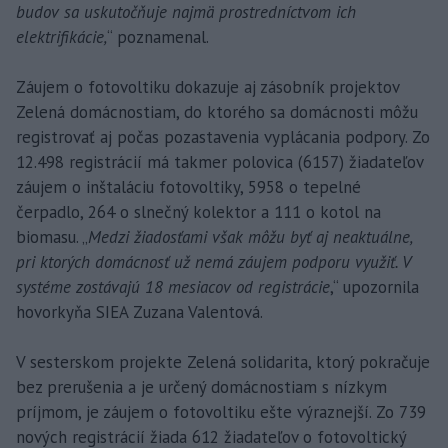
budov sa uskutočňuje najmä prostredníctvom ich
elektrifikácie,
“ poznamenal.
Záujem o fotovoltiku dokazuje aj zásobník projektov
Zelená domácnostiam, do ktorého sa domácnosti môžu
registrovať aj počas pozastavenia vyplácania podpory. Zo
12.498 registrácií má takmer polovica (6157) žiadateľov
záujem o inštaláciu fotovoltiky, 5958 o tepelné
čerpadlo, 264 o slnečný kolektor a 111 o kotol na
biomasu. „
Medzi žiadosťami však môžu byť aj neaktuálne,
pri ktorých domácnosť už nemá záujem podporu využiť. V
systéme zostávajú 18 mesiacov od registrácie
,“ upozornila
hovorkyňa SIEA Zuzana Valentová.
V sesterskom projekte Zelená solidarita, ktorý pokračuje
bez prerušenia a je určený domácnostiam s nízkym
príjmom, je záujem o fotovoltiku ešte výraznejší. Zo 739
nových registrácií žiada 612 žiadateľov o fotovoltický