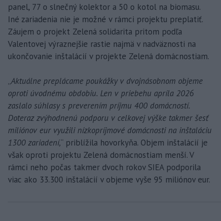
panel, 77 o slnečný kolektor a 50 o kotol na biomasu.
Iné zariadenia nie je možné v rámci projektu preplatiť.
Záujem o projekt Zelená solidarita pritom podľa
Valentovej výraznejšie rastie najmä v nadväznosti na
ukončovanie inštalácií v projekte Zelená domácnostiam.
„
Aktuálne preplácame poukážky v dvojnásobnom objeme
oproti úvodnému obdobiu. Len v priebehu apríla 2026
zaslalo súhlasy s preverením príjmu 400 domácností.
Doteraz zvýhodnenú podporu v celkovej výške takmer šesť
miliónov eur využili nízkopríjmové domácnosti na inštaláciu
1300 zariadení,
“ priblížila hovorkyňa. Objem inštalácií je
však oproti projektu Zelená domácnostiam menší. V
rámci neho počas takmer dvoch rokov SIEA podporila
viac ako 33.300 inštalácií v objeme vyše 95 miliónov eur.