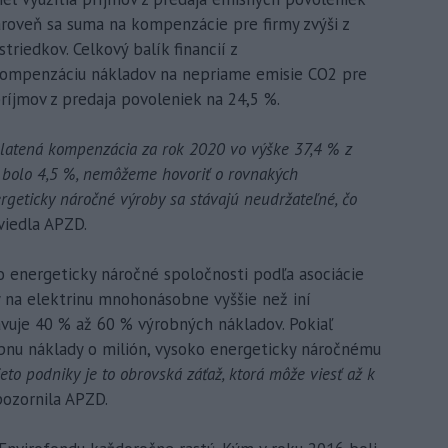
roveň sa suma na kompenzácie pre firmy zvýši z
riedkov. Celkový balík financií z
kompenzáciu nákladov na nepriame emisie CO2 pre
príjmov z predaja povoleniek na 24,5 %.
platená kompenzácia za rok 2020 vo výške 37,4 % z
 bolo 4,5 %, nemôžeme hovoriť o rovnakých
geticky náročné výroby sa stávajú neudržateľné, čo
iedla APZD.
o energeticky náročné spoločnosti podľa asociácie
y na elektrinu mnohonásobne vyššie než iní
avuje 40 % až 60 % výrobných nákladov. Pokiaľ
u náklady o milión, vysoko energeticky náročnému
ieto podniky je to obrovská záťaž, ktorá môže viesť až k
ozornila APZD.