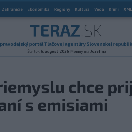
Zahraničie
Ekonomika
Regióny
Kultúra
Veda
Krimi
XML
TERAZ
.SK
pravodajský portál Tlačovej agentúry Slovenskej republi
Štvrtok
6. august 2026
Meniny má
Jozefína
riemyslu chce pri
aní s emisiami