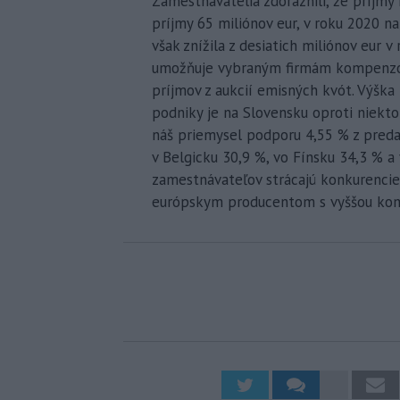
Zamestnávatelia zdôraznili, že príjmy
príjmy 65 miliónov eur, v roku 2020 na
však znížila z desiatich miliónov eur v
umožňuje vybraným firmám kompenzov
príjmov z aukcií emisných kvót. Výšk
podniky je na Slovensku oproti niekto
náš priemysel podporu 4,55 % z preda
v Belgicku 30,9 %, vo Fínsku 34,3 % a
zamestnávateľov strácajú konkurencies
európskym producentom s vyššou ko