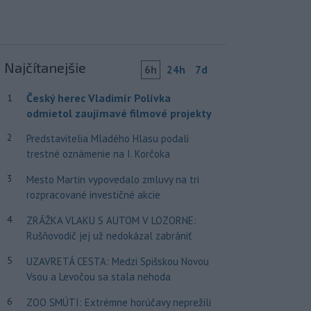
Najčítanejšie
6h
24h
7d
Český herec Vladimír Polívka
1
odmietol zaujímavé filmové projekty
2
Predstavitelia Mladého Hlasu podali
trestné oznámenie na I. Korčoka
3
Mesto Martin vypovedalo zmluvy na tri
rozpracované investičné akcie
4
ZRÁŽKA VLAKU S AUTOM V LOZORNE:
Rušňovodič jej už nedokázal zabrániť
5
UZAVRETÁ CESTA: Medzi Spišskou Novou
Vsou a Levočou sa stala nehoda
6
ZOO SMÚTI: Extrémne horúčavy neprežili