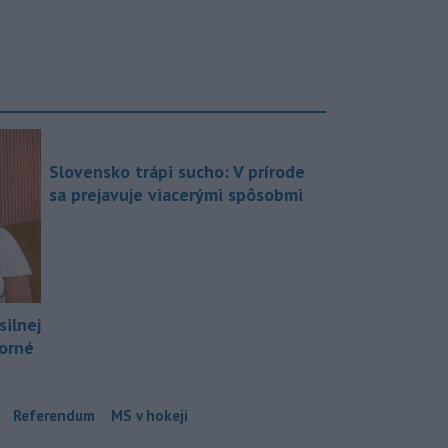
Slovensko trápi sucho: V prírode
sa prejavuje viacerými spôsobmi
silnej
borné
Referendum
MS v hokeji