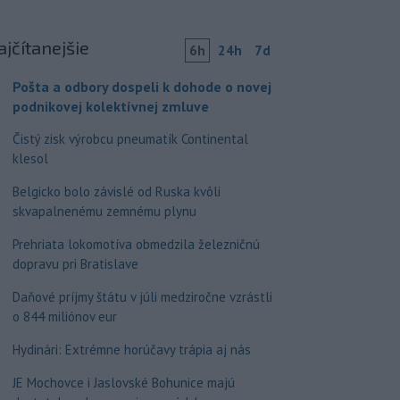
ajčítanejšie
6h
24h
7d
Pošta a odbory dospeli k dohode o novej
podnikovej kolektívnej zmluve
Čistý zisk výrobcu pneumatík Continental
klesol
Belgicko bolo závislé od Ruska kvôli
skvapalnenému zemnému plynu
Prehriata lokomotíva obmedzila železničnú
dopravu pri Bratislave
Daňové príjmy štátu v júli medziročne vzrástli
o 844 miliónov eur
Hydinári: Extrémne horúčavy trápia aj nás
JE Mochovce i Jaslovské Bohunice majú