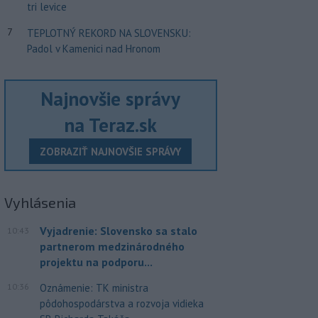
tri levice
7
TEPLOTNÝ REKORD NA SLOVENSKU:
Padol v Kamenici nad Hronom
Najnovšie správy
na Teraz.sk
ZOBRAZIŤ NAJNOVŠIE SPRÁVY
Vyhlásenia
Vyjadrenie: Slovensko sa stalo
10:43
partnerom medzinárodného
projektu na podporu...
10:36
Oznámenie: TK ministra
pôdohospodárstva a rozvoja vidieka