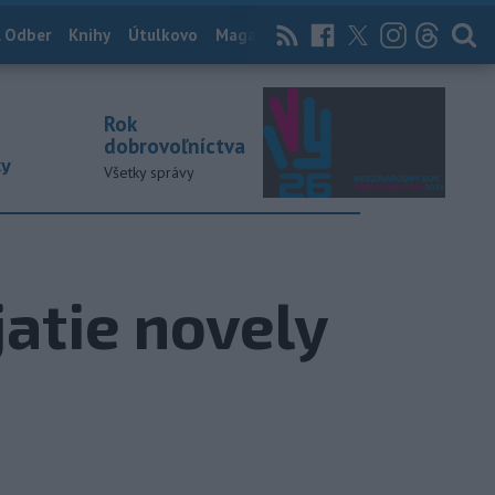
 Odber
Knihy
Útulkovo
Magazín
News Now
Archív
TASR
Rok
dobrovoľníctva
ky
Všetky správy
jatie novely