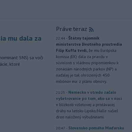
Práve teraz
sia mu dala za
-
Štátny tajomník
22:44
ministerstva životného prostredia
Filip Kuffa tvrdí,
že mu Európska
komisia (EK) dala za pravdu v
nominant SNS) sa voči
súvislosti s vládnou pripomienkou k
ácie, ktoré
zonáciám národných parkov (NP) a
naďalej je tak ohrozených 450
miliónov eur z plánu obnovy.
-
Nemecko v stredu začalo
21:25
vyšetrovanie po tom, ako sa v noci
v
blízkosti vzletovej a pristávacej
dráhy na letisku Lipsko/Halle našiel
dron naložený výbušninami.
-
Slovensko pomáha Maďarsku
20:47