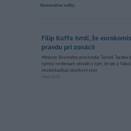
Komunálne voľby
Filip Kuffa tvrdí, že eurokomi
pravdu pri zonácii
Minister životného prostredia Tomáš Taraba (
týmto tvrdeniam ohradil s tým, že ide o fabul
neodzrkadľujú skutkový stav.
včera 22:53