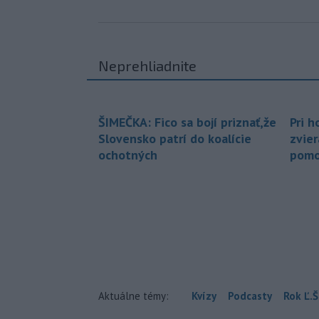
Neprehliadnite
ŠIMEČKA: Fico sa bojí priznať,že
Pri h
Slovensko patrí do koalície
zvier
ochotných
pomo
Aktuálne témy:
Kvízy
Podcasty
Rok Ľ.Š