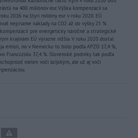
 Envirofondu každoročne rastú. Kým v roku 2016 boli
rástli na 400 miliónov eur. Výška kompenzácii sa
 roku 2016 na štyri milióny eur v roku 2020. EÚ
ať nepriame náklady na CO2 až do výšky 25 %
a kompenzácií pre energeticky náročné a strategické
rým krajinám EÚ výrazne nižšia. V roku 2020 dostal
ja emisií, no v Nemecku to bolo podľa APZD 17,4 %,
 vo Francúzsku 37,4 %. Slovenské podniky tak podľa
chopnosť nielen voči ázijským, ale už aj voči
mpenzáciou.