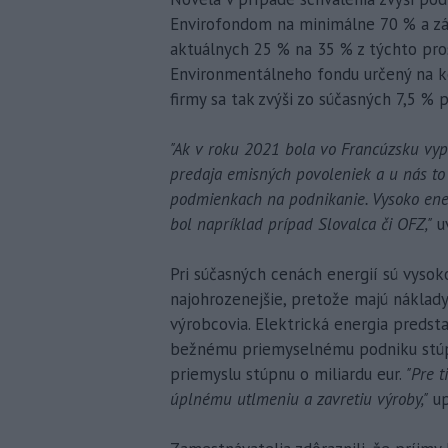
Envirofondom na minimálne 70 % a zá
aktuálnych 25 % na 35 % z týchto prost
Environmentálneho fondu určený na 
firmy sa tak zvýši zo súčasných 7,5 % 
"Ak v roku 2021 bola vo Francúzsku vy
predaja emisných povoleniek a u nás to
podmienkach na podnikanie. Vysoko ener
bol napríklad prípad Slovalca či OFZ,"
uv
Pri súčasných cenách energií sú vysok
najohrozenejšie, pretože majú náklad
výrobcovia. Elektrická energia predst
bežnému priemyselnému podniku stúpn
priemyslu stúpnu o miliardu eur.
"Pre t
úplnému utlmeniu a zavretiu výroby,"
up