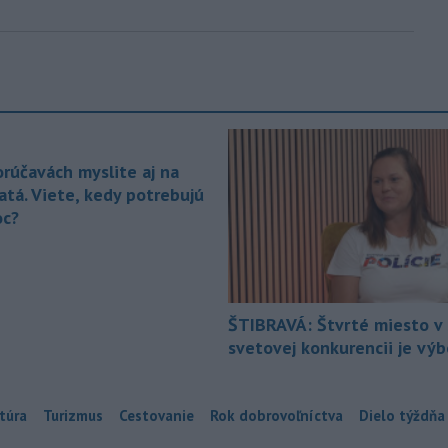
orúčavách myslite aj na
atá. Viete, kedy potrebujú
c?
ŠTIBRAVÁ: Štvrté miesto v 
svetovej konkurencii je vý
túra
Turizmus
Cestovanie
Rok dobrovoľníctva
Dielo týždňa