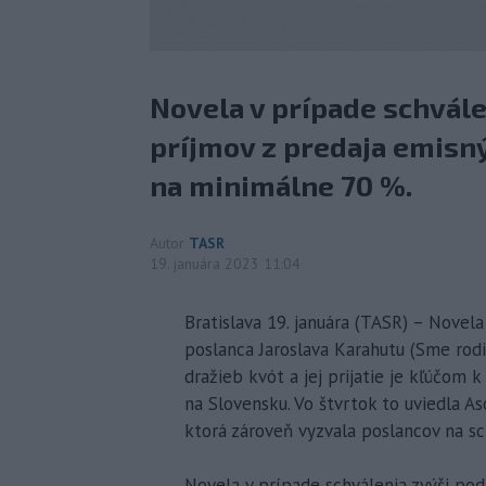
Novela v prípade schvále
príjmov z predaja emis
na minimálne 70 %.
Autor
TASR
19. januára 2023 11:04
Bratislava 19. januára (TASR) – Nove
poslanca Jaroslava Karahutu (Sme rodi
dražieb kvót a jej prijatie je kľúčom
na Slovensku. Vo štvrtok to uviedla A
ktorá zároveň vyzvala poslancov na sc
Novela v prípade schválenia zvýši pod