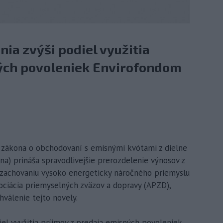
nia zvýši podiel využitia
ných povoleniek Envirofondom
la zákona o obchodovaní s emisnými kvótami z dielne
na) prináša spravodlivejšie prerozdelenie výnosov z
 k zachovaniu vysoko energeticky náročného priemyslu
sociácia priemyselných zväzov a dopravy (APZD),
hválenie tejto novely.
iel využitia príjmov z predaja emisných povoleniek