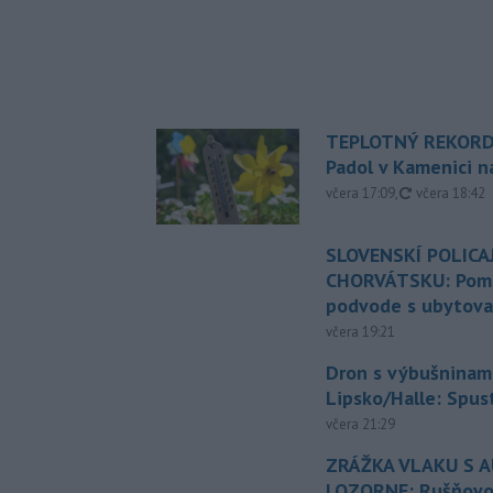
TEPLOTNÝ REKORD
Padol v Kamenici 
aktualizovan
včera 17:09
,
včera 18:42
SLOVENSKÍ POLICAJ
CHORVÁTSKU: Pomáh
podvode s ubytov
včera 19:21
Dron s výbušninami
Lipsko/Halle: Spus
včera 21:29
ZRÁŽKA VLAKU S 
LOZORNE: Rušňovod