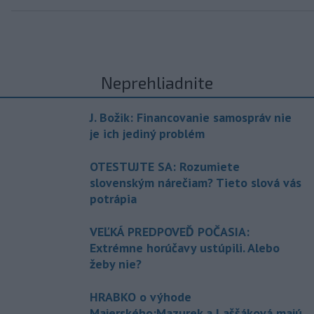
Neprehliadnite
J. Božik: Financovanie samospráv nie
je ich jediný problém
OTESTUJTE SA: Rozumiete
slovenským nárečiam? Tieto slová vás
potrápia
VEĽKÁ PREDPOVEĎ POČASIA:
Extrémne horúčavy ustúpili. Alebo
žeby nie?
HRABKO o výhode
Majerského:Mazurek a Laššáková majú