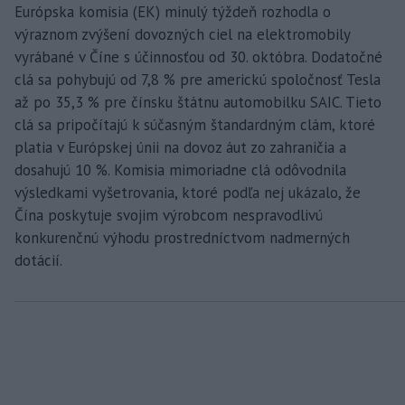
Európska komisia (EK) minulý týždeň rozhodla o
výraznom zvýšení dovozných ciel na elektromobily
vyrábané v Číne s účinnosťou od 30. októbra. Dodatočné
clá sa pohybujú od 7,8 % pre americkú spoločnosť Tesla
až po 35,3 % pre čínsku štátnu automobilku SAIC. Tieto
clá sa pripočítajú k súčasným štandardným clám, ktoré
platia v Európskej únii na dovoz áut zo zahraničia a
dosahujú 10 %. Komisia mimoriadne clá odôvodnila
výsledkami vyšetrovania, ktoré podľa nej ukázalo, že
Čína poskytuje svojim výrobcom nespravodlivú
konkurenčnú výhodu prostredníctvom nadmerných
dotácií.