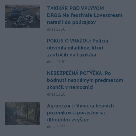
TAXIKÁR POD VPLYVOM
DROG:Na festivale Lovestream
narazil do policajtov
dnes 12:30
POKUS O VRAŽDU: Polícia
obvinila mladíkov, ktorí
zaútočili na taxikára
dnes 11:40
NEBEZPEČNÁ POTÝČKA: Po
bodnutí neznámym predmetom
skončil v nemocnici
dnes 12:10
Agrorezort: Výmera lesných
pozemkov a porastov sa
dlhodobo zvyšuje
dnes 10:24