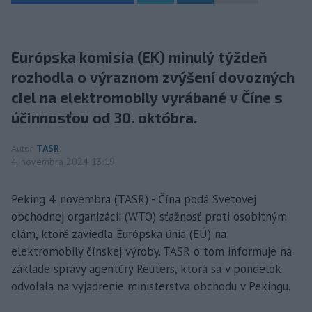
Európska komisia (EK) minulý týždeň
rozhodla o výraznom zvýšení dovozných
ciel na elektromobily vyrábané v Číne s
účinnosťou od 30. októbra.
Autor
TASR
4. novembra 2024 13:19
Peking 4. novembra (TASR) - Čína podá Svetovej
obchodnej organizácii (WTO) sťažnosť proti osobitným
clám, ktoré zaviedla Európska únia (EÚ) na
elektromobily čínskej výroby. TASR o tom informuje na
základe správy agentúry Reuters, ktorá sa v pondelok
odvolala na vyjadrenie ministerstva obchodu v Pekingu.