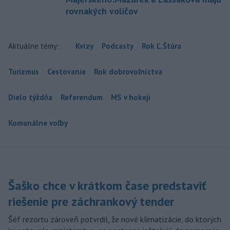
rovnakých voličov
Aktuálne témy:
Kvízy
Podcasty
Rok Ľ.Štúra
Turizmus
Cestovanie
Rok dobrovoľníctva
Dielo týždňa
Referendum
MS v hokeji
Komunálne voľby
Šaško chce v krátkom čase predstaviť
riešenie pre záchrankový tender
Šéf rezortu zároveň potvrdil, že nové klimatizácie, do ktorých