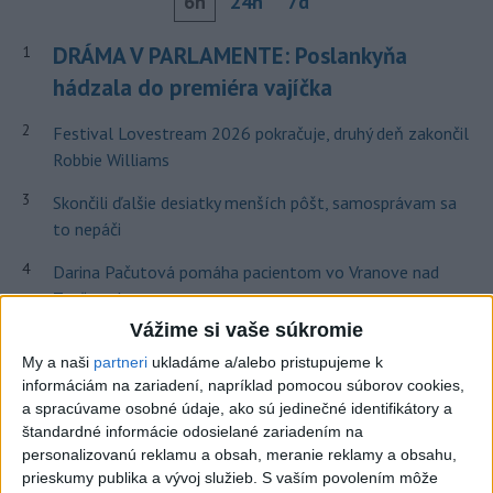
6h
24h
7d
DRÁMA V PARLAMENTE: Poslankyňa
1
hádzala do premiéra vajíčka
2
Festival Lovestream 2026 pokračuje, druhý deň zakončil
Robbie Williams
3
Skončili ďalšie desiatky menších pôšt, samosprávam sa
to nepáči
4
Darina Pačutová pomáha pacientom vo Vranove nad
Topľou slovom
Vážime si vaše súkromie
5
SMRŤ V HORÁCH: V Západných Tatrách zomrel 76-ročný
My a naši
partneri
ukladáme a/alebo pristupujeme k
turista
informáciám na zariadení, napríklad pomocou súborov cookies,
6
OTESTUJTE SA: Rozumiete slovenským nárečiam? Tieto
a spracúvame osobné údaje, ako sú jedinečné identifikátory a
štandardné informácie odosielané zariadením na
slová vás potrápia
personalizovanú reklamu a obsah, meranie reklamy a obsahu,
7
Najmenej 21 mŕtvych po zrážke dvoch autobusov na juhu
prieskumy publika a vývoj služieb.
S vaším povolením môže