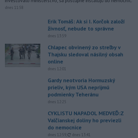
investovalo ministerstvo, sa postupne inštalujú do nemocníc.
dnes 11:58
Erik Tomáš: Ak si I. Korčok založí
živnosť, nebude to správne
dnes 13:59
Chlapec obvinený zo streľby v
Thajsku sledoval násilný obsah
online
dnes 12:01
Gardy neotvoria Hormuzský
prieliv, kým USA neprijmú
podmienky Teheránu
dnes 12:25
CYKLISTU NAPADOL MEDVEĎ:Z
Valčianskej doliny ho previezli
do nemocnice
aktualizované
dnes 12:59
,
dnes 13:41