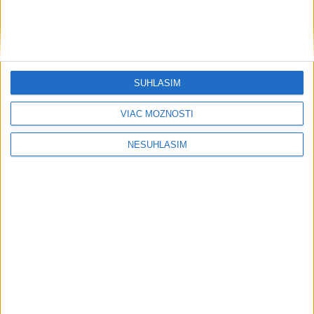
SÚHLASÍM
VIAC MOŽNOSTÍ
NESÚHLASÍM
....