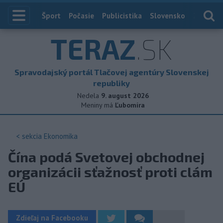
Index
Šport
Počasie
Publicistika
Slovensko
Zahranič
TERAZ
.SK
Spravodajský portál Tlačovej agentúry Slovenskej
republiky
Nedela
9. august 2026
Meniny má
Ľubomíra
< sekcia
Ekonomika
Čína podá Svetovej obchodnej
organizácii sťažnosť proti clám
EÚ
Zdieľaj na Facebooku