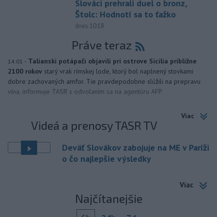
Slováci prehrali duel o bronz,
Štolc: Hodnotí sa to ťažko
dnes 10:18
Práve teraz
-
Talianski potápači objavili pri ostrove Sicília približne
14:01
2100 rokov
starý vrak rímskej lode, ktorý bol naplnený stovkami
dobre zachovaných amfor. Tie pravdepodobne slúžili na prepravu
vína, informuje TASR s odvolaním sa na agentúru AFP.
Viac
Videá a prenosy TASR TV
Deväť Slovákov zabojuje na ME v Paríži
o čo najlepšie výsledky
Viac
Najčítanejšie