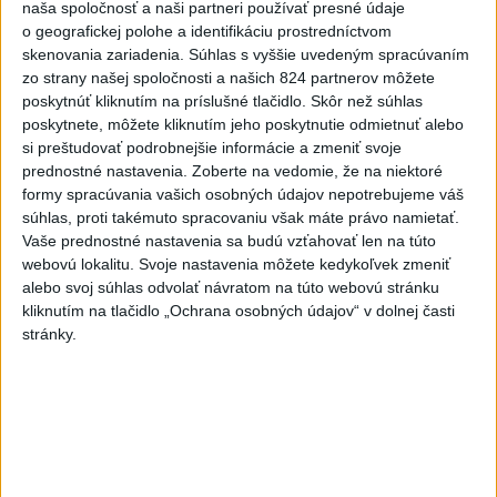
naša spoločnosť a naši partneri používať presné údaje
Nigeru
o geografickej polohe a identifikáciu prostredníctvom
skenovania zariadenia. Súhlas s vyššie uvedeným spracúvaním
Najnovšie správy na Teraz.sk
zo strany našej spoločnosti a našich 824 partnerov môžete
poskytnúť kliknutím na príslušné tlačidlo. Skôr než súhlas
Vyhlásenia
poskytnete, môžete kliknutím jeho poskytnutie odmietnuť alebo
si preštudovať podrobnejšie informácie a zmeniť svoje
Priame prenosy z Národnej rady SR
prednostné nastavenia.
Zoberte na vedomie, že na niektoré
formy spracúvania vašich osobných údajov nepotrebujeme váš
súhlas, proti takémuto spracovaniu však máte právo namietať.
Vaše prednostné nastavenia sa budú vzťahovať len na túto
Politika na sociálnych sieťach
webovú lokalitu. Svoje nastavenia môžete kedykoľvek zmeniť
alebo svoj súhlas odvolať návratom na túto webovú stránku
kliknutím na tlačidlo „Ochrana osobných údajov“ v dolnej časti
Zobraziť viac
Info
stránky.
Najnovšie videá
Najsledovanejšie videá
Oľano v karanténe, alebo čo sa stane,
ak sa niekto spoj...