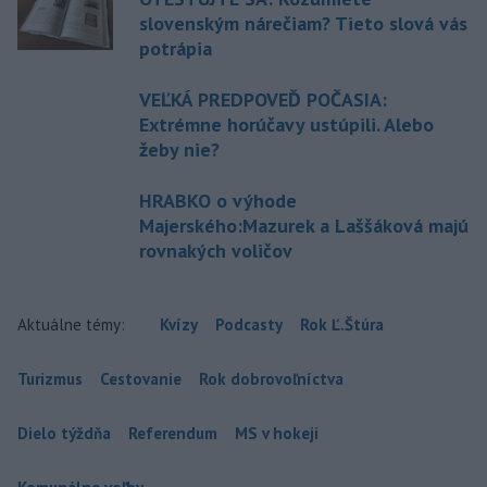
slovenským nárečiam? Tieto slová vás
potrápia
VEĽKÁ PREDPOVEĎ POČASIA:
Extrémne horúčavy ustúpili. Alebo
žeby nie?
HRABKO o výhode
Majerského:Mazurek a Laššáková majú
rovnakých voličov
Aktuálne témy:
Kvízy
Podcasty
Rok Ľ.Štúra
Turizmus
Cestovanie
Rok dobrovoľníctva
Dielo týždňa
Referendum
MS v hokeji