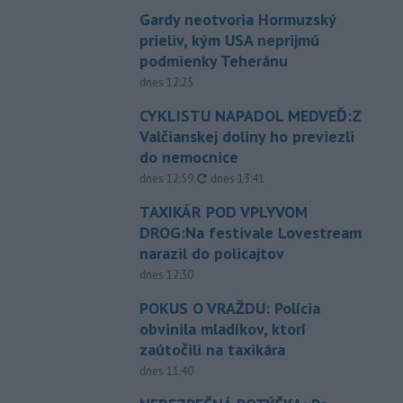
Gardy neotvoria Hormuzský
prieliv, kým USA neprijmú
podmienky Teheránu
dnes 12:25
CYKLISTU NAPADOL MEDVEĎ:Z
Valčianskej doliny ho previezli
do nemocnice
aktualizované
dnes 12:59
,
dnes 13:41
TAXIKÁR POD VPLYVOM
DROG:Na festivale Lovestream
narazil do policajtov
dnes 12:30
POKUS O VRAŽDU: Polícia
obvinila mladíkov, ktorí
zaútočili na taxikára
dnes 11:40