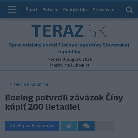
Index
Šport
Počasie
Publicistika
Slovensko
Zahranič
TERAZ
.SK
Spravodajský portál Tlačovej agentúry Slovenskej
republiky
Nedela
9. august 2026
Meniny má
Ľubomíra
< sekcia
Ekonomika
Boeing potvrdil záväzok Číny
kúpiť 200 lietadiel
Zdieľaj na Facebooku