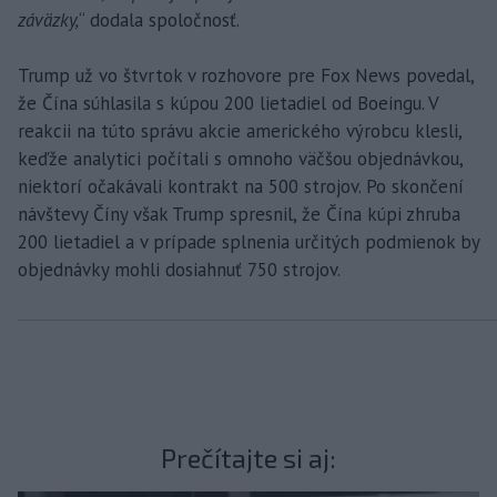
záväzky,
“ dodala spoločnosť.
Trump už vo štvrtok v rozhovore pre Fox News povedal,
že Čína súhlasila s kúpou 200 lietadiel od Boeingu. V
reakcii na túto správu akcie amerického výrobcu klesli,
keďže analytici počítali s omnoho väčšou objednávkou,
niektorí očakávali kontrakt na 500 strojov. Po skončení
návštevy Číny však Trump spresnil, že Čína kúpi zhruba
200 lietadiel a v prípade splnenia určitých podmienok by
objednávky mohli dosiahnuť 750 strojov.
Prečítajte si aj: