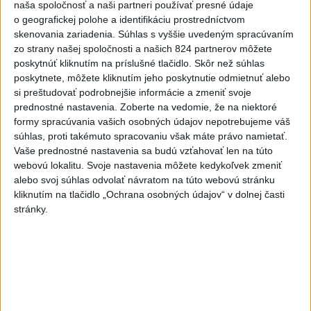
naša spoločnosť a naši partneri používať presné údaje
Deväť Slovákov zabojuje na ME v Paríži
o geografickej polohe a identifikáciu prostredníctvom
o čo najlepšie výsledky
skenovania zariadenia. Súhlas s vyššie uvedeným spracúvaním
zo strany našej spoločnosti a našich 824 partnerov môžete
poskytnúť kliknutím na príslušné tlačidlo. Skôr než súhlas
Viac
poskytnete, môžete kliknutím jeho poskytnutie odmietnuť alebo
Najčítanejšie
si preštudovať podrobnejšie informácie a zmeniť svoje
prednostné nastavenia.
Zoberte na vedomie, že na niektoré
6h
24h
7d
formy spracúvania vašich osobných údajov nepotrebujeme váš
súhlas, proti takémuto spracovaniu však máte právo namietať.
DRÁMA V PARLAMENTE: Poslankyňa
1
Vaše prednostné nastavenia sa budú vzťahovať len na túto
webovú lokalitu. Svoje nastavenia môžete kedykoľvek zmeniť
hádzala do premiéra vajíčka
alebo svoj súhlas odvolať návratom na túto webovú stránku
kliknutím na tlačidlo „Ochrana osobných údajov“ v dolnej časti
2
Festival Lovestream 2026 pokračuje, druhý deň zakončil
stránky.
Robbie Williams
3
Skončili ďalšie desiatky menších pôšt, samosprávam sa
to nepáči
4
Darina Pačutová pomáha pacientom vo Vranove nad
Topľou slovom