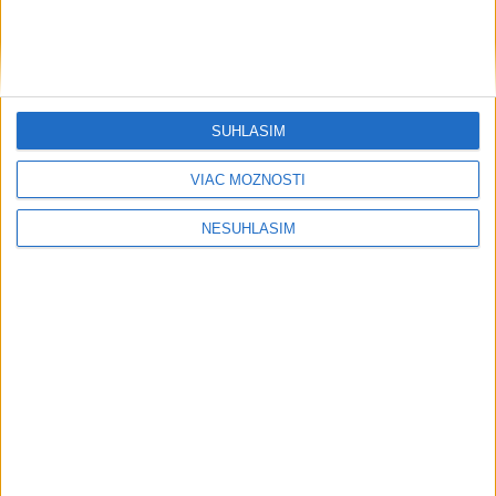
SÚHLASÍM
VIAC MOŽNOSTÍ
....
NESÚHLASÍM