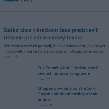
Komunálne voľby
Šaško chce v krátkom čase predstaviť
riešenie pre záchrankový tender
Šéf rezortu zároveň potvrdil, že nové klimatizácie, do ktorých
investovalo ministerstvo, sa postupne inštalujú do nemocníc.
dnes 11:58
Erik Tomáš: Ak si I. Korčok založí
živnosť, nebude to správne
dnes 13:59
Chlapec obvinený zo streľby v
Thajsku sledoval násilný obsah
online
dnes 12:01