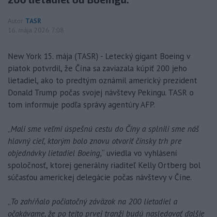
Autor
TASR
16. mája 2026 7:08
New York 15. mája (TASR) - Letecký gigant Boeing v
piatok potvrdil, že Čína sa zaviazala kúpiť 200 jeho
lietadiel, ako to predtým oznámil americký prezident
Donald Trump počas svojej návštevy Pekingu. TASR o
tom informuje podľa správy agentúry AFP.
„
Mali sme veľmi úspešnú cestu do Číny a splnili sme náš
hlavný cieľ, ktorým bolo znovu otvoriť čínsky trh pre
objednávky lietadiel Boeing,
“ uviedla vo vyhlásení
spoločnosť, ktorej generálny riaditeľ Kelly Ortberg bol
súčasťou americkej delegácie počas návštevy v Číne.
„
To zahŕňalo počiatočný záväzok na 200 lietadiel a
očakávame, že po tejto prvej tranži budú nasledovať ďalšie