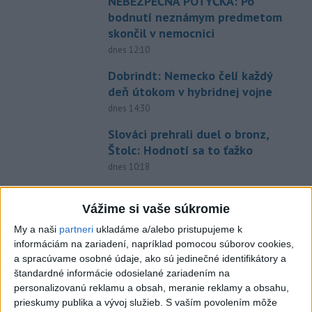
NEBEZPEČNÁ POTÝČKA: Po
bodnutí neznámym predmetom
skončil v nemocnici
dnes 12:10
Dobrindt: Nemecko čelí každý
deň útokom v hybridnej vojne
dnes 14:30
Slováci prehrali duel o bronz,
Štolc: Hodnotí sa to ťažko
dnes 10:18
Práve teraz
Vážime si vaše súkromie
-
Pápež Lev XIV. v nedeľu vyzval na vytvorenie
14:30
My a naši
partneri
ukladáme a/alebo pristupujeme k
humanitárnych
koridorov pre civilistov zasiahnutých vojnou v
informáciám na zariadení, napríklad pomocou súborov cookies,
Sudáne, v ktorej zahynuli desaťtisíce ľudí a milióny sú vysídlené.
a spracúvame osobné údaje, ako sú jedinečné identifikátory a
štandardné informácie odosielané zariadením na
Viac
personalizovanú reklamu a obsah, meranie reklamy a obsahu,
Videá a prenosy TASR TV
prieskumy publika a vývoj služieb.
S vaším povolením môže