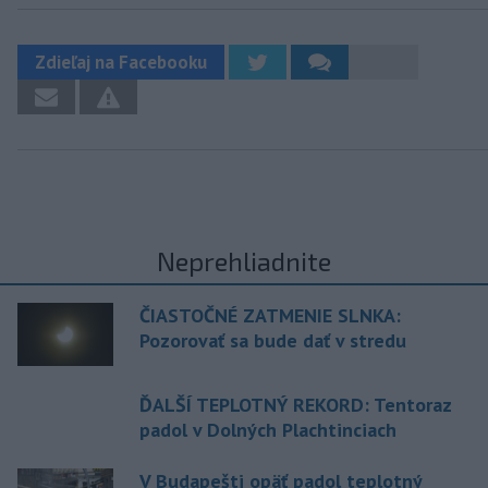
Zdieľaj na Facebooku
Neprehliadnite
ČIASTOČNÉ ZATMENIE SLNKA:
Pozorovať sa bude dať v stredu
ĎALŠÍ TEPLOTNÝ REKORD: Tentoraz
padol v Dolných Plachtinciach
V Budapešti opäť padol teplotný