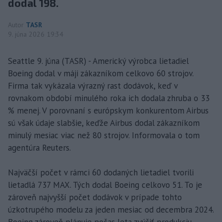
dodal 198.
Autor
TASR
9. júna 2026 19:34
Seattle 9. júna (TASR) - Americký výrobca lietadiel
Boeing dodal v máji zákazníkom celkovo 60 strojov.
Firma tak vykázala výrazný rast dodávok, keď v
rovnakom období minulého roka ich dodala zhruba o 33
% menej. V porovnaní s európskym konkurentom Airbus
sú však údaje slabšie, keďže Airbus dodal zákazníkom
minulý mesiac viac než 80 strojov. Informovala o tom
agentúra Reuters.
Najväčší počet v rámci 60 dodaných lietadiel tvorili
lietadlá 737 MAX. Tých dodal Boeing celkovo 51. To je
zároveň najvyšší počet dodávok v prípade tohto
úzkotrupého modelu za jeden mesiac od decembra 2024.
Boeing zároveň plánuje počas leta zvýšiť produkciu