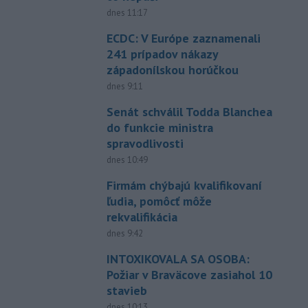
dnes 11:17
ECDC: V Európe zaznamenali
241 prípadov nákazy
západonílskou horúčkou
dnes 9:11
Senát schválil Todda Blanchea
do funkcie ministra
spravodlivosti
dnes 10:49
Firmám chýbajú kvalifikovaní
ľudia, pomôcť môže
rekvalifikácia
dnes 9:42
INTOXIKOVALA SA OSOBA:
Požiar v Braväcove zasiahol 10
stavieb
dnes 10:13