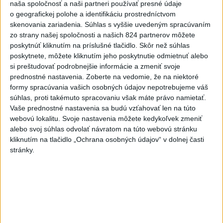
naša spoločnosť a naši partneri používať presné údaje
dní neukázali
o geografickej polohe a identifikáciu prostredníctvom
skenovania zariadenia. Súhlas s vyššie uvedeným spracúvaním
6
Brezno obnovuje zastávky MHD
zo strany našej spoločnosti a našich 824 partnerov môžete
poskytnúť kliknutím na príslušné tlačidlo. Skôr než súhlas
7
Prešovský kraj vyzýva k využitiu bezplatného parkoviska v
poskytnete, môžete kliknutím jeho poskytnutie odmietnuť alebo
Tatrách
si preštudovať podrobnejšie informácie a zmeniť svoje
prednostné nastavenia.
Zoberte na vedomie, že na niektoré
formy spracúvania vašich osobných údajov nepotrebujeme váš
Najnovšie správy na Teraz.sk
súhlas, proti takémuto spracovaniu však máte právo namietať.
Vyhlásenia
Vaše prednostné nastavenia sa budú vzťahovať len na túto
webovú lokalitu. Svoje nastavenia môžete kedykoľvek zmeniť
Priame prenosy z Národnej rady SR
alebo svoj súhlas odvolať návratom na túto webovú stránku
kliknutím na tlačidlo „Ochrana osobných údajov“ v dolnej časti
stránky.
Politika na sociálnych sieťach
Zobraziť viac
Info