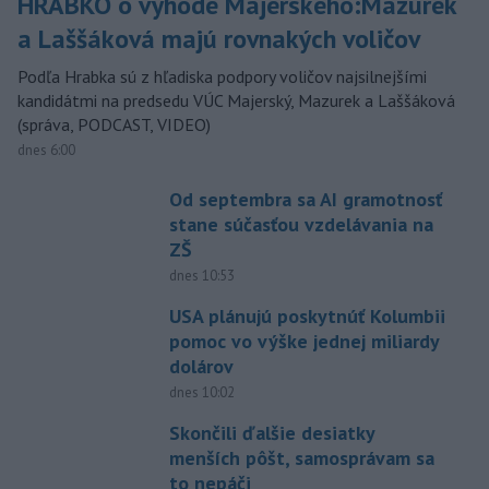
HRABKO o výhode Majerského:Mazurek
a Laššáková majú rovnakých voličov
Podľa Hrabka sú z hľadiska podpory voličov najsilnejšími
kandidátmi na predsedu VÚC Majerský, Mazurek a Laššáková
(správa, PODCAST, VIDEO)
dnes 6:00
Od septembra sa AI gramotnosť
stane súčasťou vzdelávania na
ZŠ
dnes 10:53
USA plánujú poskytnúť Kolumbii
pomoc vo výške jednej miliardy
dolárov
dnes 10:02
Skončili ďalšie desiatky
menších pôšt, samosprávam sa
to nepáči