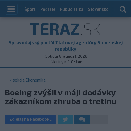
Index
Šport
Počasie
Publicistika
Slovensko
Zahranič
TERAZ
.SK
Spravodajský portál Tlačovej agentúry Slovenskej
republiky
Sobota
8. august 2026
Meniny má
Oskar
< sekcia
Ekonomika
Boeing zvýšil v máji dodávky
zákazníkom zhruba o tretinu
Zdieľaj na Facebooku