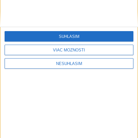
....
SÚHLASÍM
VIAC MOŽNOSTÍ
NESÚHLASÍM
....