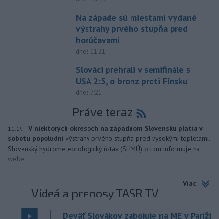
Na západe sú miestami vydané
výstrahy prvého stupňa pred
horúčavami
dnes 11:21
Slováci prehrali v semifinále s
USA 2:5, o bronz proti Fínsku
dnes 7:21
Práve teraz
-
V niektorých okresoch na západnom Slovensku platia v
11:19
sobotu popoludní
výstrahy prvého stupňa pred vysokými teplotami.
Slovenský hydrometeorologický ústav (SHMÚ) o tom informuje na
webe.
Viac
Videá a prenosy TASR TV
Deväť Slovákov zabojuje na ME v Paríži