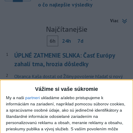
o čo najlepšie výsledky
Viac
Najčítanejšie
6h
24h
7d
ÚPLNÉ ZATMENIE SLNKA: Časť Európy
1
zahalí tma, hrozia dôsledky
2
Obranca Kaša dostal od Žiliny povolenie hľadať si nový
klub
Vážime si vaše súkromie
3
ČIASTOČNÉ ZATMENIE SLNKA: Pozorovať sa bude dať v
My a naši
partneri
ukladáme a/alebo pristupujeme k
stredu
informáciám na zariadení, napríklad pomocou súborov cookies,
a spracúvame osobné údaje, ako sú jedinečné identifikátory a
4
V časti Košice-Krásna otvorili park pomenovaný po
štandardné informácie odosielané zariadením na
kňazovi Semivanovi
personalizovanú reklamu a obsah, meranie reklamy a obsahu,
prieskumy publika a vývoj služieb.
S vaším povolením môže
5
Pekárka zachránila život svojim zákazníkom, ktorí sa pár