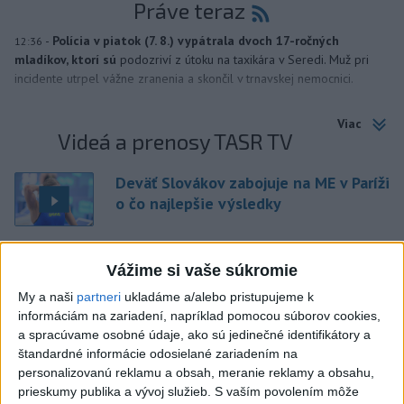
Práve teraz
-
Polícia v piatok (7. 8.) vypátrala dvoch 17-ročných
12:36
mladíkov, ktorí sú
podozriví z útoku na taxikára v Seredi. Muž pri
incidente utrpel vážne zranenia a skončil v trnavskej nemocnici.
Viac
Videá a prenosy TASR TV
Deväť Slovákov zabojuje na ME v Paríži
o čo najlepšie výsledky
Viac
Vážime si vaše súkromie
Najčítanejšie
My a naši
partneri
ukladáme a/alebo pristupujeme k
informáciám na zariadení, napríklad pomocou súborov cookies,
6h
24h
7d
a spracúvame osobné údaje, ako sú jedinečné identifikátory a
štandardné informácie odosielané zariadením na
ÚPLNÉ ZATMENIE SLNKA: Časť Európy
1
personalizovanú reklamu a obsah, meranie reklamy a obsahu,
zahalí tma, hrozia dôsledky
prieskumy publika a vývoj služieb.
S vaším povolením môže