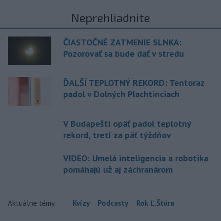
Neprehliadnite
ČIASTOČNÉ ZATMENIE SLNKA:
Pozorovať sa bude dať v stredu
ĎALŠÍ TEPLOTNÝ REKORD: Tentoraz
padol v Dolných Plachtinciach
V Budapešti opäť padol teplotný
rekord, tretí za päť týždňov
VIDEO: Umelá inteligencia a robotika
pomáhajú už aj záchranárom
Aktuálne témy:
Kvízy
Podcasty
Rok Ľ.Štúra