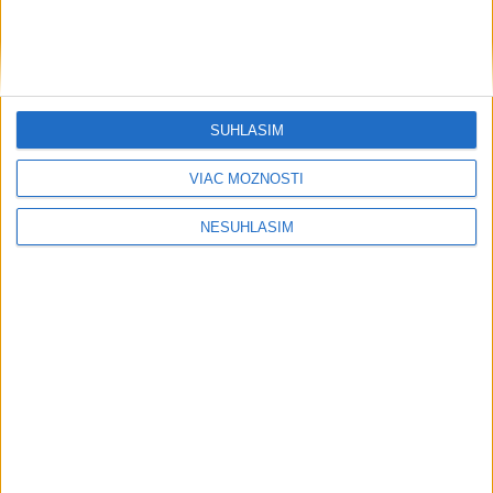
....
SÚHLASÍM
VIAC MOŽNOSTÍ
NESÚHLASÍM
....