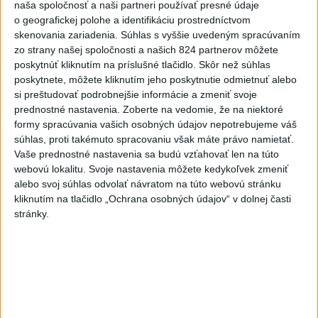
naša spoločnosť a naši partneri používať presné údaje
o geografickej polohe a identifikáciu prostredníctvom
2
ČIASTOČNÉ ZATMENIE SLNKA: Pozorovať sa bude dať v
skenovania zariadenia. Súhlas s vyššie uvedeným spracúvaním
stredu
zo strany našej spoločnosti a našich 824 partnerov môžete
poskytnúť kliknutím na príslušné tlačidlo. Skôr než súhlas
3
V časti Košice-Krásna otvorili park pomenovaný po
poskytnete, môžete kliknutím jeho poskytnutie odmietnuť alebo
kňazovi Semivanovi
si preštudovať podrobnejšie informácie a zmeniť svoje
prednostné nastavenia.
Zoberte na vedomie, že na niektoré
4
Obranca Kaša dostal od Žiliny povolenie hľadať si nový
formy spracúvania vašich osobných údajov nepotrebujeme váš
klub
súhlas, proti takémuto spracovaniu však máte právo namietať.
Vaše prednostné nastavenia sa budú vzťahovať len na túto
5
Pekárka zachránila život svojim zákazníkom, ktorí sa pár
webovú lokalitu. Svoje nastavenia môžete kedykoľvek zmeniť
dní neukázali
alebo svoj súhlas odvolať návratom na túto webovú stránku
kliknutím na tlačidlo „Ochrana osobných údajov“ v dolnej časti
6
Na Kamzíku v Bratislave v sobotu otvoria nové Šantisko
stránky.
pre deti
7
Brezno obnovuje zastávky MHD
Najnovšie správy na Teraz.sk
Vyhlásenia