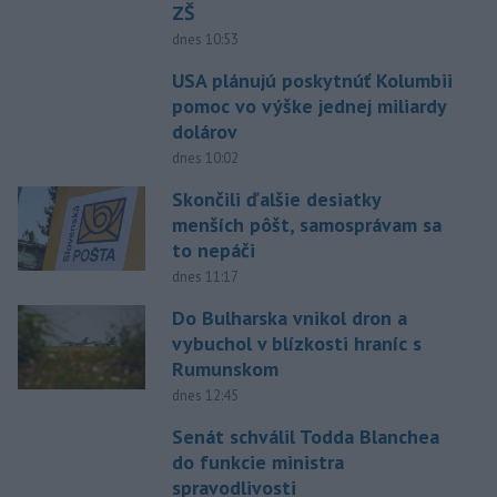
ZŠ
dnes 10:53
USA plánujú poskytnúť Kolumbii
pomoc vo výške jednej miliardy
dolárov
dnes 10:02
Skončili ďalšie desiatky
menších pôšt, samosprávam sa
to nepáči
dnes 11:17
Do Bulharska vnikol dron a
vybuchol v blízkosti hraníc s
Rumunskom
dnes 12:45
Senát schválil Todda Blanchea
do funkcie ministra
spravodlivosti