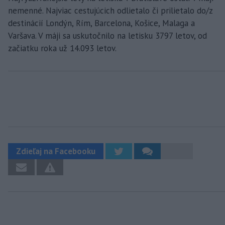
nemenné. Najviac cestujúcich odlietalo či prilietalo do/z
destinácií Londýn, Rím, Barcelona, Košice, Malaga a
Varšava. V máji sa uskutočnilo na letisku 3797 letov, od
začiatku roka už 14.093 letov.
Zdieľaj na Facebooku