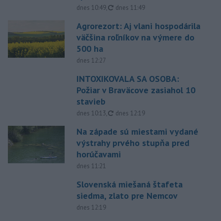
aktualizované
dnes 10:49
,
dnes 11:49
Agrorezort: Aj vlani hospodárila
väčšina roľníkov na výmere do
500 ha
dnes 12:27
INTOXIKOVALA SA OSOBA:
Požiar v Braväcove zasiahol 10
stavieb
aktualizované
dnes 10:13
,
dnes 12:19
Na západe sú miestami vydané
výstrahy prvého stupňa pred
horúčavami
dnes 11:21
Slovenská miešaná štafeta
siedma, zlato pre Nemcov
dnes 12:19