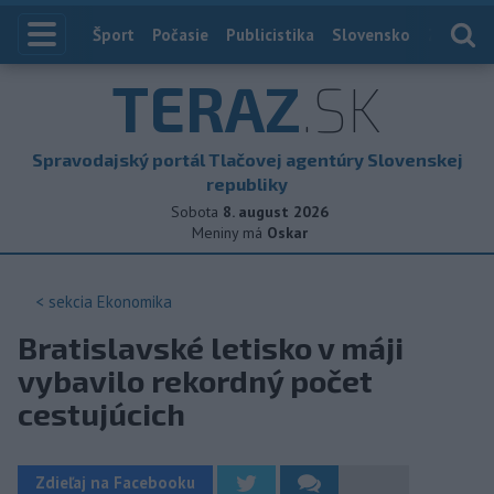
Index
Šport
Počasie
Publicistika
Slovensko
Zahranič
TERAZ
.SK
Spravodajský portál Tlačovej agentúry Slovenskej
republiky
Sobota
8. august 2026
Meniny má
Oskar
< sekcia
Ekonomika
Bratislavské letisko v máji
vybavilo rekordný počet
cestujúcich
Zdieľaj na Facebooku