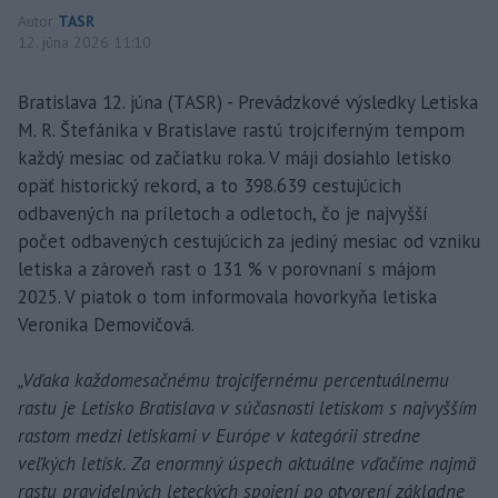
Autor
TASR
12. júna 2026 11:10
Bratislava 12. júna (TASR) - Prevádzkové výsledky Letiska
M. R. Štefánika v Bratislave rastú trojciferným tempom
každý mesiac od začiatku roka. V máji dosiahlo letisko
opäť historický rekord, a to 398.639 cestujúcich
odbavených na príletoch a odletoch, čo je najvyšší
počet odbavených cestujúcich za jediný mesiac od vzniku
letiska a zároveň rast o 131 % v porovnaní s májom
2025. V piatok o tom informovala hovorkyňa letiska
Veronika Demovičová.
„Vďaka každomesačnému trojcifernému percentuálnemu
rastu je Letisko Bratislava v súčasnosti letiskom s najvyšším
rastom medzi letiskami v Európe v kategórii stredne
veľkých letísk. Za enormný úspech aktuálne vďačíme najmä
rastu pravidelných leteckých spojení po otvorení základne