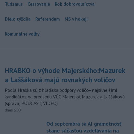
Turizmus
Cestovanie
Rok dobrovoľníctva
Dielo týždňa
Referendum
MS v hokeji
Komunálne voľby
HRABKO o výhode Majerského:Mazurek
a Laššáková majú rovnakých voličov
Podľa Hrabka sú z hľadiska podpory voličov najsilnejšími
kandidátmi na predsedu VÚC Majerský, Mazurek a Laššáková
(správa, PODCAST, VIDEO)
dnes 6:00
Od septembra sa AI gramotnosť
stane súčasťou vzdelávania na