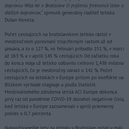
dopravcu Wizz Air v Bratislave či zvýšeniu frekvencií letov u
ďalších dopravcov,“
spresnil generálny riaditeľ letiska
Dušan Novota.
Počet cestujúcich na bratislavskom letisku rástol v
medziročnom porovnaní trojciferným rastom už od
januára, a to o 127 %, vo februári pribudlo 151 %, v marci
až 163 % a v apríli 145 % cestujúcich. Od začiatku roka
do konca mája už letisko odbavilo celkovo 1,438 milióna
cestujúcich, čo je medziročný nárast o 142 %. Počet
cestujúcich na letiskách v Európe pritom po konflikte na
Blízkom východe stagnuje a podľa štatistík
Medzinárodného združenia letísk ACI Europe dokonca
prvý raz od pandémie COVID-19 dosiahol negatívne čísla,
keď letiská v Európe zaznamenali v apríli priemerný
pokles o 0,7 percenta.
Najvyužívanejšie lety na letisku v Bratislave ostali v máji