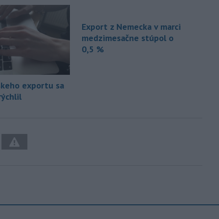
Export z Nemecka v marci
medzimesačne stúpol o
0,5 %
skeho exportu sa
rýchlil