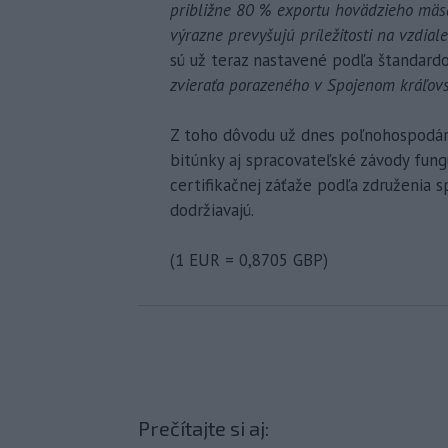
približne 80 % exportu hovädzieho mäsa
výrazne prevyšujú príležitosti na vzdial
sú už teraz nastavené podľa štandard
zvieraťa porazeného v Spojenom kráľovs
Z toho dôvodu už dnes poľnohospodárs
bitúnky aj spracovateľské závody fung
certifikačnej záťaže podľa združenia s
dodržiavajú.
(1 EUR = 0,8705 GBP)
Prečítajte si aj: