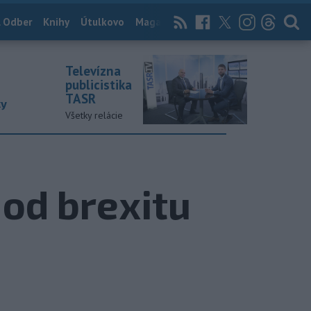
 Odber
Knihy
Útulkovo
Magazín
News Now
Archív
TASR
Televízna
publicistika
TASR
ky
Všetky relácie
 od brexitu