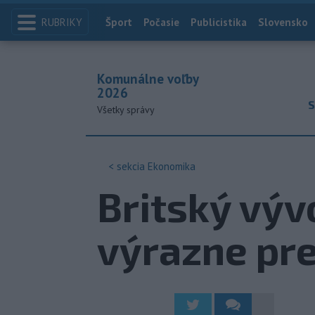
RUBRIKY
Index
Šport
Počasie
Publicistika
Slovensko
Komunálne voľby
2026
S
Všetky správy
< sekcia
Ekonomika
Britský výv
výrazne pr