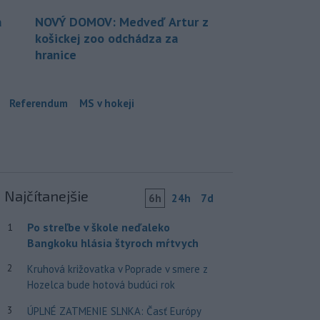
a
NOVÝ DOMOV: Medveď Artur z
košickej zoo odchádza za
hranice
Referendum
MS v hokeji
Najčítanejšie
6h
24h
7d
Po streľbe v škole neďaleko
1
Bangkoku hlásia štyroch mŕtvych
2
Kruhová križovatka v Poprade v smere z
Hozelca bude hotová budúci rok
3
ÚPLNÉ ZATMENIE SLNKA: Časť Európy