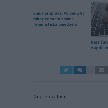
Smutná správa: Vo veku 85
rokov zomrela známa
feministická umelkyňa
Rast čín
v apríli z
Neprehliadnite