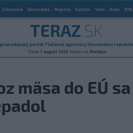
Zahraničie
Ekonomika
Regióny
Kultúra
Veda
Krimi
XML
TERAZ
.SK
pravodajský portál Tlačovej agentúry Slovenskej republi
Piatok
7. august 2026
Meniny má
Štefánia
oz mäsa do EÚ sa
epadol