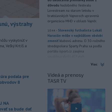
dôvodu
hudobného festivalu
Lovestream na starom letisku v
bratislavských Vajnoroch upravená
organizácia MHD v oblasti Vajnôr.
snú, výstrahy
-
Slovenský futbalista Lukáš
10:44
Haraslín môže v najbližšom období
môžu vyskytnúť v
zmeniť
klubovú adresu. O 30-ročného
a, Veľký Krtíš a
stredopoliara Sparty Praha sa podľa
portálu isport.cz zaujíma
saudskoarabský Al-Fateh.
Viac
-
Vo veku 94 rokov zomrela 29.
10:23
júla 2026 herečka a dlhoročná
Videá a prenosy
úra podala pre
členka
Slovenského komorného
TASR TV
divadla (SKD) v Martine Helena
 obvodov 8
Sudická.
-
Národná diaľničná
10:15
spoločnosť (NDS) ukončila výmenu
J NA
mostného
záveru na ľavej strane
vať sa bude dať
mosta Lanfranconi, ktorý je súčasťou