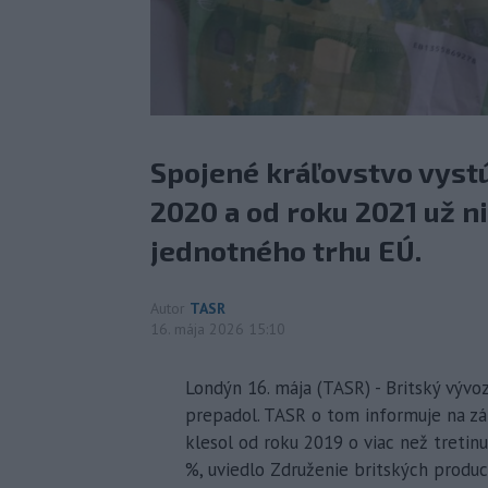
Spojené kráľovstvo vystú
2020 a od roku 2021 už ni
jednotného trhu EÚ.
Autor
TASR
16. mája 2026 15:10
Londýn 16. mája (TASR) - Britský vývo
prepadol. TASR o tom informuje na z
klesol od roku 2019 o viac než tretin
%, uviedlo Združenie britských produ