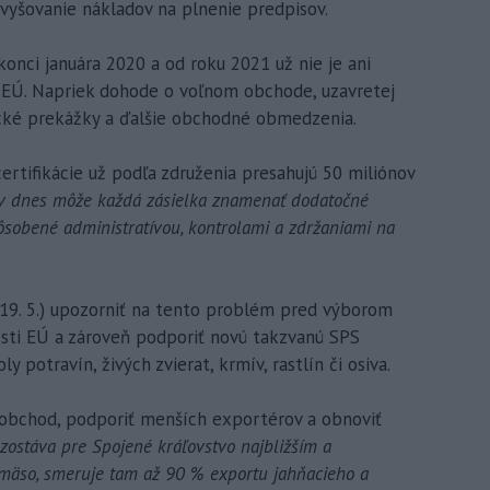
vyšovanie nákladov na plnenie predpisov.
konci januára 2020 a od roku 2021 už nie je ani
 EÚ. Napriek dohode o voľnom obchode, uzavretej
tické prekážky a ďalšie obchodné obmedzenia.
rtifikácie už podľa združenia presahujú 50 miliónov
ov dnes môže každá zásielka znamenať dodatočné
sobené administratívou, kontrolami a zdržaniami na
19. 5.) upozorniť na tento problém pred výborom
osti EÚ a zároveň podporiť novú takzvanú SPS
y potravín, živých zvierat, krmív, rastlín či osiva.
 obchod, podporiť menších exportérov a obnoviť
zostáva pre Spojené kráľovstvo najbližším a
 mäso, smeruje tam až 90 % exportu jahňacieho a