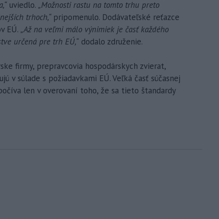
,“
uviedlo.
„Možnosti rastu na tomto trhu preto
enejších trhoch,“
pripomenulo. Dodávateľské reťazce
ov EÚ.
„Až na veľmi málo výnimiek je časť každého
tve určená pre trh EÚ,“
dodalo združenie.
ke firmy, prepravcovia hospodárskych zvierat,
ujú v súlade s požiadavkami EÚ. Veľká časť súčasnej
počíva len v overovaní toho, že sa tieto štandardy