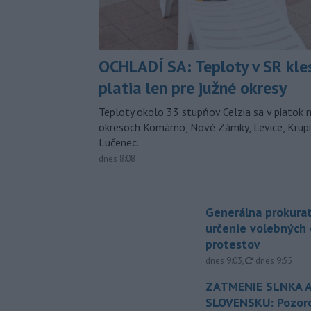
OCHLADÍ SA: Teploty v SR kle
platia len pre južné okresy
Teploty okolo 33 stupňov Celzia sa v piatok 
okresoch Komárno, Nové Zámky, Levice, Krupin
Lučenec.
dnes 8:08
Generálna prokurat
určenie volebných
protestov
aktualizované
dnes 9:03
,
dnes 9:55
ZATMENIE SLNKA A
SLOVENSKU: Pozoro