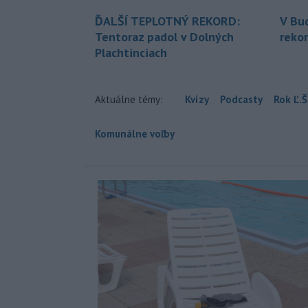
ĎALŠÍ TEPLOTNÝ REKORD:
V Bu
Tentoraz padol v Dolných
rekor
Plachtinciach
Aktuálne témy:
Kvízy
Podcasty
Rok Ľ.Š
Komunálne voľby