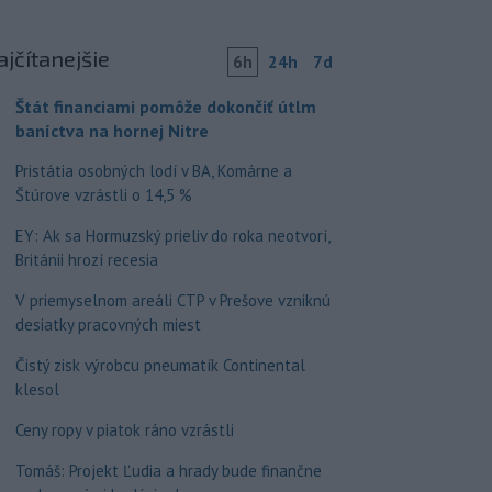
ajčítanejšie
6h
24h
7d
Štát financiami pomôže dokončiť útlm
baníctva na hornej Nitre
Pristátia osobných lodí v BA, Komárne a
Štúrove vzrástli o 14,5 %
EY: Ak sa Hormuzský prieliv do roka neotvorí,
Británii hrozí recesia
V priemyselnom areáli CTP v Prešove vzniknú
desiatky pracovných miest
Čistý zisk výrobcu pneumatík Continental
klesol
Ceny ropy v piatok ráno vzrástli
Tomáš: Projekt Ľudia a hrady bude finančne