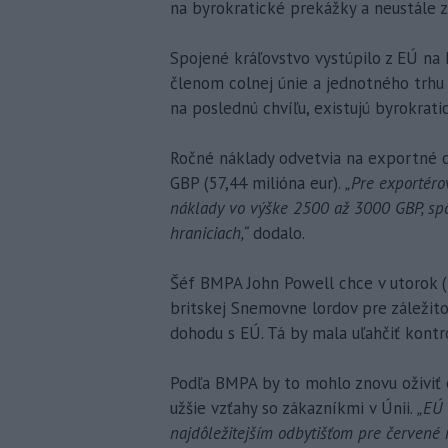
na byrokratické prekážky a neustále z
Spojené kráľovstvo vystúpilo z EÚ na 
členom colnej únie a jednotného trhu
na poslednú chvíľu, existujú byrokra
Ročné náklady odvetvia na exportné ce
GBP (57,44 milióna eur).
„Pre exportér
náklady vo výške 2500 až 3000 GBP, spô
hraniciach,“
dodalo.
Šéf BMPA John Powell chce v utorok (
britskej Snemovne lordov pre záležit
dohodu s EÚ. Tá by mala uľahčiť kontrol
Podľa BMPA by to mohlo znovu oživiť
užšie vzťahy so zákazníkmi v Únii.
„EÚ 
najdôležitejším odbytišťom pre červené