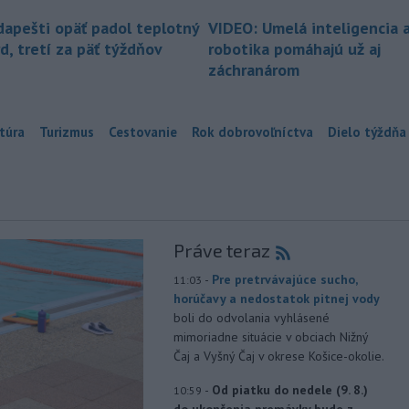
dapešti opäť padol teplotný
VIDEO: Umelá inteligencia 
d, tretí za päť týždňov
robotika pomáhajú už aj
záchranárom
túra
Turizmus
Cestovanie
Rok dobrovoľníctva
Dielo týždňa
Práve teraz
-
Pre pretrvávajúce sucho,
11:03
horúčavy a nedostatok pitnej vody
boli do odvolania vyhlásené
mimoriadne situácie v obciach Nižný
Čaj a Vyšný Čaj v okrese Košice-okolie.
-
Od piatku do nedele (9. 8.)
10:59
do ukončenia premávky bude z