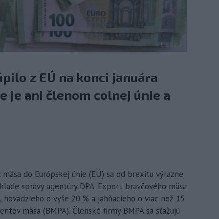
pilo z EÚ na konci januára
e je ani členom colnej únie a
z mäsa do Európskej únie (EÚ) sa od brexitu výrazne
áklade správy agentúry DPA. Export bravčového mäsa
u, hovädzieho o vyše 20 % a jahňacieho o viac než 15
centov mäsa (BMPA). Členské firmy BMPA sa sťažujú