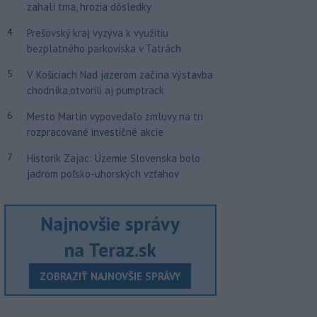
zahalí tma, hrozia dôsledky
4
Prešovský kraj vyzýva k využitiu
bezplatného parkoviska v Tatrách
5
V Košiciach Nad jazerom začína výstavba
chodníka,otvorili aj pumptrack
6
Mesto Martin vypovedalo zmluvy na tri
rozpracované investičné akcie
7
Historik Zajac: Územie Slovenska bolo
jadrom poľsko-uhorských vzťahov
Najnovšie správy
na Teraz.sk
ZOBRAZIŤ NAJNOVŠIE SPRÁVY