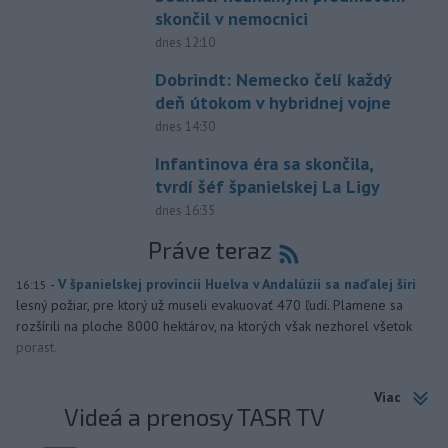
skončil v nemocnici
dnes 12:10
Dobrindt: Nemecko čelí každý
deň útokom v hybridnej vojne
dnes 14:30
Infantinova éra sa skončila,
tvrdí šéf španielskej La Ligy
dnes 16:35
Práve teraz
-
V španielskej provincii Huelva v Andalúzii sa naďalej šíri
16:15
lesný požiar, pre ktorý už museli evakuovať 470 ľudí. Plamene sa
rozšírili na ploche 8000 hektárov, na ktorých však nezhorel všetok
porast.
Viac
Videá a prenosy TASR TV