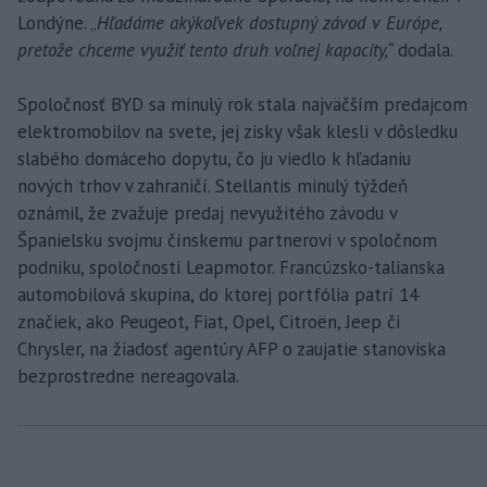
Londýne. „
Hľadáme akýkoľvek dostupný závod v Európe,
pretože chceme využiť tento druh voľnej kapacity,“
dodala.
Spoločnosť BYD sa minulý rok stala najväčším predajcom
elektromobilov na svete, jej zisky však klesli v dôsledku
slabého domáceho dopytu, čo ju viedlo k hľadaniu
nových trhov v zahraničí. Stellantis minulý týždeň
oznámil, že zvažuje predaj nevyužitého závodu v
Španielsku svojmu čínskemu partnerovi v spoločnom
podniku, spoločnosti Leapmotor. Francúzsko-talianska
automobilová skupina, do ktorej portfólia patrí 14
značiek, ako Peugeot, Fiat, Opel, Citroën, Jeep či
Chrysler, na žiadosť agentúry AFP o zaujatie stanoviska
bezprostredne nereagovala.