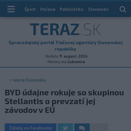
Index
Šport
Počasie
Publicistika
Slovensko
Zahranič
TERAZ
.SK
Spravodajský portál Tlačovej agentúry Slovenskej
republiky
Nedela
9. august 2026
Meniny má
Ľubomíra
< sekcia
Ekonomika
BYD údajne rokuje so skupinou
Stellantis o prevzatí jej
závodov v EÚ
Zdieľaj na Facebooku