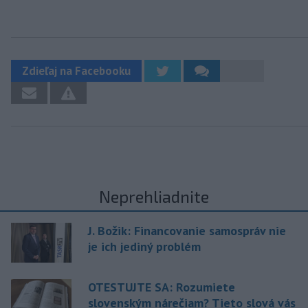
Zdieľaj na Facebooku
Neprehliadnite
J. Božik: Financovanie samospráv nie
je ich jediný problém
OTESTUJTE SA: Rozumiete
slovenským nárečiam? Tieto slová vás