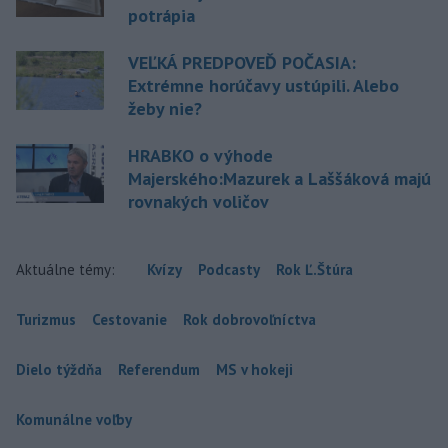
potrápia
VEĽKÁ PREDPOVEĎ POČASIA:
Extrémne horúčavy ustúpili. Alebo
žeby nie?
HRABKO o výhode
Majerského:Mazurek a Laššáková majú
rovnakých voličov
Aktuálne témy:
Kvízy
Podcasty
Rok Ľ.Štúra
Turizmus
Cestovanie
Rok dobrovoľníctva
Dielo týždňa
Referendum
MS v hokeji
Komunálne voľby