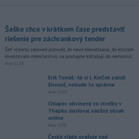
Šaško chce v krátkom čase predstaviť
riešenie pre záchrankový tender
Šéf rezortu zároveň potvrdil, že nové klimatizácie, do ktorých
investovalo ministerstvo, sa postupne inštalujú do nemocníc.
dnes 11:58
Erik Tomáš: Ak si I. Korčok založí
živnosť, nebude to správne
dnes 13:59
Chlapec obvinený zo streľby v
Thajsku sledoval násilný obsah
online
dnes 12:01
Česká vláda uvažuje nad