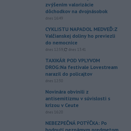
zvýšením valorizácie
dôchodkov na dvojnásobok
dnes 16:49
CYKLISTU NAPADOL MEDVEĎ:Z
Valčianskej doliny ho previezli
do nemocnice
aktualizované
dnes 12:59
,
dnes 13:41
TAXIKÁR POD VPLYVOM
DROG:Na festivale Lovestream
narazil do policajtov
dnes 12:30
Novinára obvinili z
antisemitizmu v súvislosti s
krízou v Ceute
dnes 16:20
NEBEZPEČNÁ POTÝČKA: Po
bodnutí neznámym predmetom