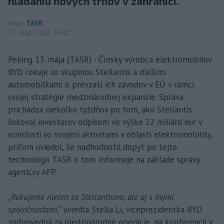
hľadaniu nových trhov v zahraničí.
Autor
TASR
13. mája 2026 14:40
Peking 13. mája (TASR) - Čínsky výrobca elektromobilov
BYD rokuje so skupinou Stellantis a ďalšími
automobilkami o prevzatí ich závodov v EÚ v rámci
svojej stratégie medzinárodnej expanzie. Správa
prichádza niekoľko týždňov po tom, ako Stellantis
šokoval investorov odpisom vo výške 22 miliárd eur v
súvislosti so svojimi aktivitami v oblasti elektromobility,
pričom uviedol, že nadhodnotil dopyt po tejto
technológii. TASR o tom informuje na základe správy
agentúry AFP.
„Rokujeme nielen so Stellantisom, ale aj s inými
spoločnosťami,“
uviedla Stella Li, viceprezidentka BYD
zodpovedná za medzinárodné operácie, na konferencii v