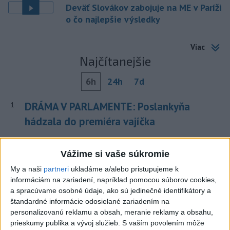
Deväť Slovákov zabojuje na ME v Paríži
o čo najlepšie výsledky
Viac
Najčítanejšie
6h
24h
7d
DRÁMA V PARLAMENTE: Poslankyňa
1
hádzala do premiéra vajíčka
2
CYKLISTU NAPADOL MEDVEĎ:Z Valčianskej doliny ho
Vážime si vaše súkromie
previezli do nemocnice
My a naši
partneri
ukladáme a/alebo pristupujeme k
3
Darina Pačutová pomáha pacientom vo Vranove nad
informáciám na zariadení, napríklad pomocou súborov cookies,
Topľou slovom
a spracúvame osobné údaje, ako sú jedinečné identifikátory a
štandardné informácie odosielané zariadením na
4
Skončili ďalšie desiatky menších pôšt, samosprávam sa
personalizovanú reklamu a obsah, meranie reklamy a obsahu,
to nepáči
prieskumy publika a vývoj služieb.
S vaším povolením môže