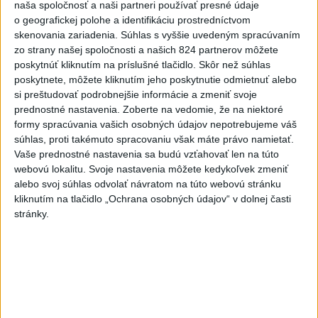
naša spoločnosť a naši partneri používať presné údaje
5
Festival Lovestream 2026 pokračuje, druhý deň zakončil
o geografickej polohe a identifikáciu prostredníctvom
Robbie Williams
skenovania zariadenia. Súhlas s vyššie uvedeným spracúvaním
zo strany našej spoločnosti a našich 824 partnerov môžete
6
OTESTUJTE SA: Rozumiete slovenským nárečiam? Tieto
poskytnúť kliknutím na príslušné tlačidlo. Skôr než súhlas
slová vás potrápia
poskytnete, môžete kliknutím jeho poskytnutie odmietnuť alebo
si preštudovať podrobnejšie informácie a zmeniť svoje
7
POŽIAR PRI BRATISLAVE: Plamene pohltili skládku
prednostné nastavenia.
Zoberte na vedomie, že na niektoré
odpadu
formy spracúvania vašich osobných údajov nepotrebujeme váš
súhlas, proti takémuto spracovaniu však máte právo namietať.
Vaše prednostné nastavenia sa budú vzťahovať len na túto
Najnovšie správy na Teraz.sk
webovú lokalitu. Svoje nastavenia môžete kedykoľvek zmeniť
alebo svoj súhlas odvolať návratom na túto webovú stránku
Vyhlásenia
kliknutím na tlačidlo „Ochrana osobných údajov“ v dolnej časti
Priame prenosy z Národnej rady SR
stránky.
Politika na sociálnych sieťach