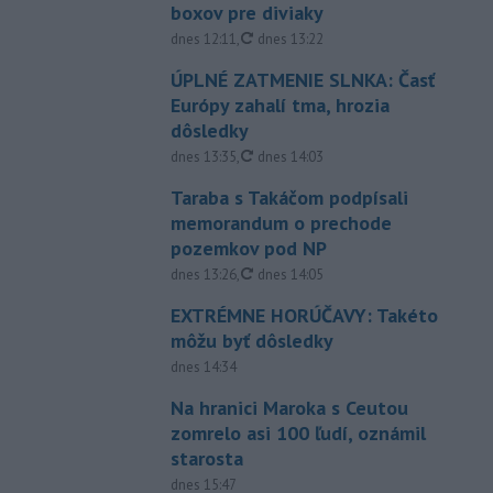
boxov pre diviaky
aktualizované
dnes 12:11
,
dnes 13:22
ÚPLNÉ ZATMENIE SLNKA: Časť
Európy zahalí tma, hrozia
dôsledky
aktualizované
dnes 13:35
,
dnes 14:03
Taraba s Takáčom podpísali
memorandum o prechode
pozemkov pod NP
aktualizované
dnes 13:26
,
dnes 14:05
EXTRÉMNE HORÚČAVY: Takéto
môžu byť dôsledky
dnes 14:34
Na hranici Maroka s Ceutou
zomrelo asi 100 ľudí, oznámil
starosta
dnes 15:47