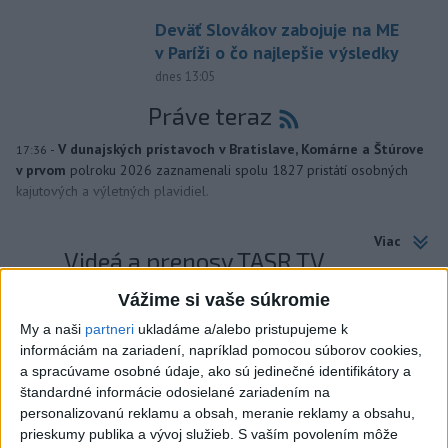
Deväť Slovákov zabojuje na ME
v Paríži o čo najlepšie výsledky
dnes 13:05
Práve teraz
-
V dunajských prístavoch v Bratislave, Komárne a Štúrove
17:36
v prvom
polroku 2026 zaznamenali spolu 1827 pristátí osobných
kajutových a výletných plavidiel.
Viac
Videá a prenosy TASR TV
Vážime si vaše súkromie
Deväť Slovákov zabojuje na ME v Paríži
o čo najlepšie výsledky
My a naši
partneri
ukladáme a/alebo pristupujeme k
informáciám na zariadení, napríklad pomocou súborov cookies,
a spracúvame osobné údaje, ako sú jedinečné identifikátory a
Viac
štandardné informácie odosielané zariadením na
Najčítanejšie
personalizovanú reklamu a obsah, meranie reklamy a obsahu,
prieskumy publika a vývoj služieb.
S vaším povolením môže