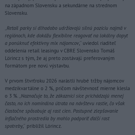
na západnom Slovensku a sekundárne na strednom
Slovensku.
„
Retail parky si dlhodobo udržiavajú silnú pozíciu najmä v
regiónoch, kde dokážu flexibilne reagovať na lokálny dopyt
a ponúknuť efektívny mix nájomcov
,“ uviedol riaditeľ
oddelenia retail leasingu v CBRE Slovensko Tomáš
Lörincz s tým, že aj preto zostávajú preferovaným
formátom pre novú výstavbu.
V prvom štvrťroku 2026 narástli hrubé tržby nájomcov
medzikvartálne o 2 %, pričom návštevnosť mierne klesla
o 3 %. „
Naznačuje to, že zákazníci síce prichádzajú menej
často, no ich nominálna útrata na návštevu rastie, čo však
čiastočne spôsobuje aj rast cien. Postupné zlepšovanie
inflačného prostredia by mohlo podporiť ďalší rast
spotreby
,“ priblížil Lörincz.