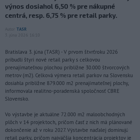
výnos dosiahol 6,50 % pre nákupné
centrá, resp. 6,75 % pre retail parky.
Autor
TASR
3. júna 2026 16:10
Bratislava 3. júna (TASR) - V prvom štvrťroku 2026
pribudli štyri nové retail parky s celkovou
prenajímateľnou plochou približne 30.000 štvorcových
metrov (m2). Celková výmera retail parkov na Slovensku
dosiahla približne 879.000 m2 prenajímateľnej plochy,
informovala realitno-poradenská spoločnosť CBRE
Slovensko.
Vo výstavbe je aktuálne 72.000 m2 maloobchodných
plôch v 14 projektoch, pričom časť z nich má plánované
dokončenie až v roku 2027. Výstavbe naďalej dominujú
retail parky, pričom najväčšia koncentrácia projektov je