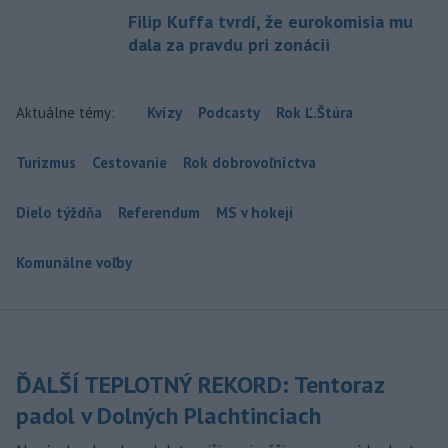
Filip Kuffa tvrdí, že eurokomisia mu
dala za pravdu pri zonácii
Aktuálne témy:
Kvízy
Podcasty
Rok Ľ.Štúra
Turizmus
Cestovanie
Rok dobrovoľníctva
Dielo týždňa
Referendum
MS v hokeji
Komunálne voľby
ĎALŠÍ TEPLOTNÝ REKORD: Tentoraz
padol v Dolných Plachtinciach