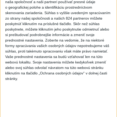
6h
24h
7d
naša spoločnosť a naši partneri používať presné údaje
o geografickej polohe a identifikáciu prostredníctvom
Afganec, ktorý v Mníchove vrazil autom
1
skenovania zariadenia. Súhlas s vyššie uvedeným spracúvaním
zo strany našej spoločnosti a našich 824 partnerov môžete
do davu, dostal TREST
poskytnúť kliknutím na príslušné tlačidlo. Skôr než súhlas
poskytnete, môžete kliknutím jeho poskytnutie odmietnuť alebo
2
ÚPLNÉ ZATMENIE SLNKA: Časť Európy zahalí tma,
si preštudovať podrobnejšie informácie a zmeniť svoje
hrozia dôsledky
prednostné nastavenia.
Zoberte na vedomie, že na niektoré
formy spracúvania vašich osobných údajov nepotrebujeme váš
3
Orbánová telefonovala s Blanárom a Tarabom o pomoci
súhlas, proti takémuto spracovaniu však máte právo namietať.
na Dunaji
Vaše prednostné nastavenia sa budú vzťahovať len na túto
webovú lokalitu. Svoje nastavenia môžete kedykoľvek zmeniť
4
V Košiciach Nad jazerom začína výstavba
alebo svoj súhlas odvolať návratom na túto webovú stránku
chodníka,otvorili aj pumptrack
kliknutím na tlačidlo „Ochrana osobných údajov“ v dolnej časti
stránky.
5
Mesto Martin vypovedalo zmluvy na tri rozpracované
investičné akcie
6
ZRÁŽKA VLAKU S AUTOM V LOZORNE: Rušňovodič jej
už nedokázal zabrániť
7
Predstavitelia Mladého Hlasu podali trestné oznámenie