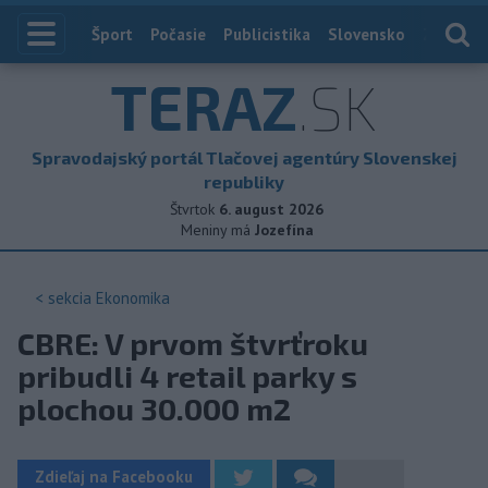
Index
Šport
Počasie
Publicistika
Slovensko
Zahranič
TERAZ
.SK
Spravodajský portál Tlačovej agentúry Slovenskej
republiky
Štvrtok
6. august 2026
Meniny má
Jozefína
< sekcia
Ekonomika
CBRE: V prvom štvrťroku
pribudli 4 retail parky s
plochou 30.000 m2
Zdieľaj na Facebooku