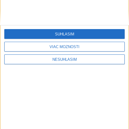
....
SÚHLASÍM
VIAC MOŽNOSTÍ
NESÚHLASÍM
....