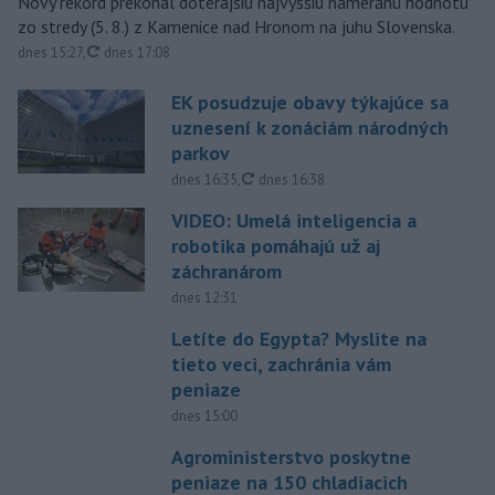
Nový rekord prekonal doterajšiu najvyššiu nameranú hodnotu
zo stredy (5. 8.) z Kamenice nad Hronom na juhu Slovenska.
aktualizované
dnes 15:27
,
dnes 17:08
EK posudzuje obavy týkajúce sa
uznesení k zonáciám národných
parkov
aktualizované
dnes 16:35
,
dnes 16:38
VIDEO: Umelá inteligencia a
robotika pomáhajú už aj
záchranárom
dnes 12:31
Letíte do Egypta? Myslite na
tieto veci, zachránia vám
peniaze
dnes 15:00
Agroministerstvo poskytne
peniaze na 150 chladiacich