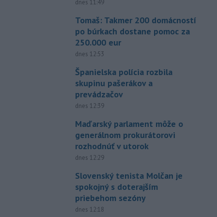
dnes 11:49
Tomaš: Takmer 200 domácností
po búrkach dostane pomoc za
250.000 eur
dnes 12:53
Španielska polícia rozbila
skupinu pašerákov a
prevádzačov
dnes 12:39
Maďarský parlament môže o
generálnom prokurátorovi
rozhodnúť v utorok
dnes 12:29
Slovenský tenista Molčan je
spokojný s doterajším
priebehom sezóny
dnes 12:18