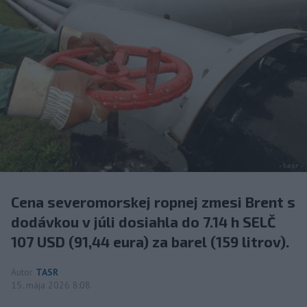
Cena severomorskej ropnej zmesi Brent s
dodávkou v júli dosiahla do 7.14 h SELČ
107 USD (91,44 eura) za barel (159 litrov).
Autor
TASR
15. mája 2026 8:08