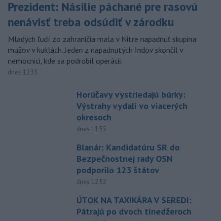
Prezident: Násilie páchané pre rasovú
nenávisť treba odsúdiť v zárodku
Mladých ľudí zo zahraničia mala v Nitre napadnúť skupina
mužov v kuklách. Jeden z napadnutých Indov skončil v
nemocnici, kde sa podrobil operácii.
dnes 12:33
Horúčavy vystriedajú búrky:
Výstrahy vydali vo viacerých
okresoch
dnes 11:55
Blanár: Kandidatúru SR do
Bezpečnostnej rady OSN
podporilo 123 štátov
dnes 12:52
ÚTOK NA TAXIKÁRA V SEREDI:
Pátrajú po dvoch tínedžeroch