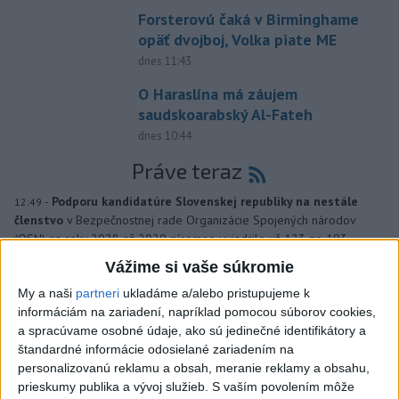
Forsterovú čaká v Birminghame
opäť dvojboj, Volka piate ME
dnes 11:43
O Haraslína má záujem
saudskoarabský Al-Fateh
dnes 10:44
Práve teraz
-
Podporu kandidatúre Slovenskej republiky na nestále
12:49
členstvo
v Bezpečnostnej rade Organizácie Spojených národov
(OSN) na roky 2028 až 2029 písomne vyjadrilo už 123 zo 193
členských štátov OSN.
Vážime si vaše súkromie
My a naši
partneri
ukladáme a/alebo pristupujeme k
Viac
informáciám na zariadení, napríklad pomocou súborov cookies,
Videá a prenosy TASR TV
a spracúvame osobné údaje, ako sú jedinečné identifikátory a
štandardné informácie odosielané zariadením na
Deväť Slovákov zabojuje na ME v Paríži
personalizovanú reklamu a obsah, meranie reklamy a obsahu,
o čo najlepšie výsledky
prieskumy publika a vývoj služieb.
S vaším povolením môže