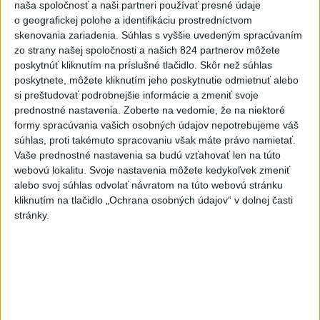
naša spoločnosť a naši partneri používať presné údaje
o geografickej polohe a identifikáciu prostredníctvom
Viac
skenovania zariadenia. Súhlas s vyššie uvedeným spracúvaním
Najčítanejšie
zo strany našej spoločnosti a našich 824 partnerov môžete
poskytnúť kliknutím na príslušné tlačidlo. Skôr než súhlas
6h
24h
7d
poskytnete, môžete kliknutím jeho poskytnutie odmietnuť alebo
si preštudovať podrobnejšie informácie a zmeniť svoje
prednostné nastavenia.
Zoberte na vedomie, že na niektoré
Po streľbe v škole neďaleko Bangkoku
1
formy spracúvania vašich osobných údajov nepotrebujeme váš
hlásia štyroch mŕtvych
súhlas, proti takémuto spracovaniu však máte právo namietať.
Vaše prednostné nastavenia sa budú vzťahovať len na túto
2
Kruhová križovatka v Poprade v smere z Hozelca bude
webovú lokalitu. Svoje nastavenia môžete kedykoľvek zmeniť
hotová budúci rok
alebo svoj súhlas odvolať návratom na túto webovú stránku
kliknutím na tlačidlo „Ochrana osobných údajov“ v dolnej časti
3
ÚPLNÉ ZATMENIE SLNKA: Časť Európy zahalí tma,
stránky.
hrozia dôsledky
4
Prešovský kraj vyzýva k využitiu bezplatného parkoviska v
Tatrách
5
V Košiciach Nad jazerom začína výstavba
chodníka,otvorili aj pumptrack