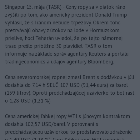
Singapur 15. mája (TASR) - Ceny ropy sa v piatok ráno
zvýšili po tom, ako americký prezident Donald Trump
vyhlásil, že s Iránom nebude trpezlivý. Okrem toho
pretrvávajú obavy z útokov na lode v Hormuzskom
prielive, hoci Teherán uviedol, že po tejto námornej
trase prešlo približne 30 plavidiel. TASR o tom
informuje na základe správ agentúry Reuters a portálu
tradingeconomics a údajov agentúry Bloomberg.
Cena severomorskej ropnej zmesi Brent s dodávkou v júli
dosiahla do 7.14 h SELČ 107 USD (91,44 eura) za barel
(159 litrov). Oproti predchádzajúcej uzávierke to bol rast
o 1,28 USD (1,21 %).
Cena americkej ľahkej ropy WTI s júnovým kontraktom
dosiahla 102,57 USD/barel. V porovnaní s
predchádzajúcou uzávierkou to predstavovalo zdraženie
o 1,40 USD (1,38 %). Cena ľahkej ropy WTI smeruje k