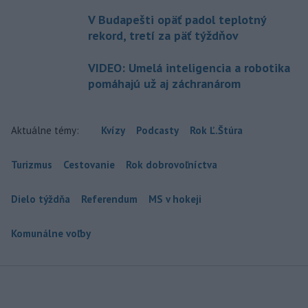
V Budapešti opäť padol teplotný
rekord, tretí za päť týždňov
VIDEO: Umelá inteligencia a robotika
pomáhajú už aj záchranárom
Aktuálne témy:
Kvízy
Podcasty
Rok Ľ.Štúra
Turizmus
Cestovanie
Rok dobrovoľníctva
Dielo týždňa
Referendum
MS v hokeji
Komunálne voľby