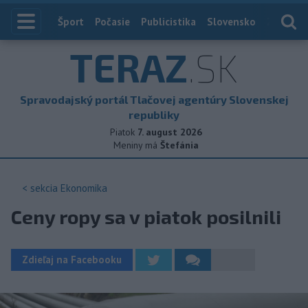
Index
Šport
Počasie
Publicistika
Slovensko
Zahranič
TERAZ
.SK
Spravodajský portál Tlačovej agentúry Slovenskej
republiky
Piatok
7. august 2026
Meniny má
Štefánia
< sekcia
Ekonomika
Ceny ropy sa v piatok posilnili
Zdieľaj na Facebooku