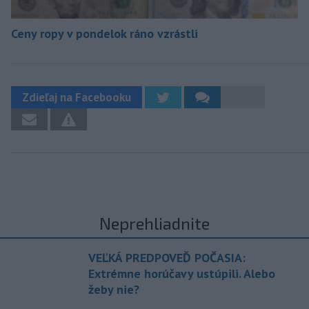
Ceny ropy v pondelok ráno vzrástli
Zdieľaj na Facebooku
Neprehliadnite
VEĽKÁ PREDPOVEĎ POČASIA:
Extrémne horúčavy ustúpili. Alebo
žeby nie?