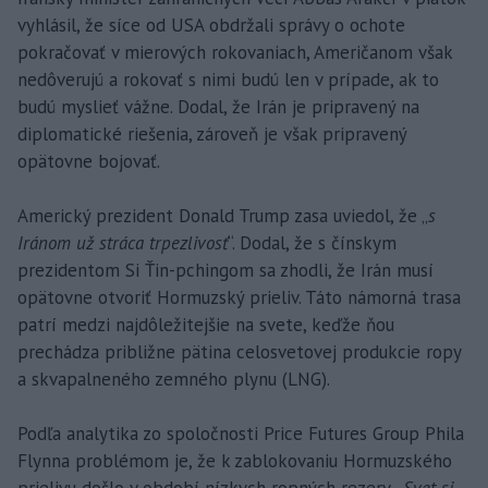
vyhlásil, že síce od USA obdržali správy o ochote
pokračovať v mierových rokovaniach, Američanom však
nedôverujú a rokovať s nimi budú len v prípade, ak to
budú myslieť vážne. Dodal, že Irán je pripravený na
diplomatické riešenia, zároveň je však pripravený
opätovne bojovať.
Americký prezident Donald Trump zasa uviedol, že „
s
Iránom už stráca trpezlivosť
“. Dodal, že s čínskym
prezidentom Si Ťin-pchingom sa zhodli, že Irán musí
opätovne otvoriť Hormuzský prieliv. Táto námorná trasa
patrí medzi najdôležitejšie na svete, keďže ňou
prechádza približne pätina celosvetovej produkcie ropy
a skvapalneného zemného plynu (LNG).
Podľa analytika zo spoločnosti Price Futures Group Phila
Flynna problémom je, že k zablokovaniu Hormuzského