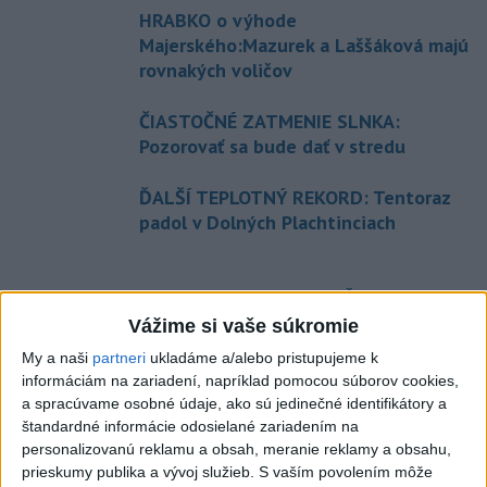
HRABKO o výhode
Majerského:Mazurek a Laššáková majú
rovnakých voličov
ČIASTOČNÉ ZATMENIE SLNKA:
Pozorovať sa bude dať v stredu
ĎALŠÍ TEPLOTNÝ REKORD: Tentoraz
padol v Dolných Plachtinciach
Aktuálne témy:
Kvízy
Podcasty
Rok Ľ.Štúra
Vážime si vaše súkromie
Turizmus
Cestovanie
Rok dobrovoľníctva
My a naši
partneri
ukladáme a/alebo pristupujeme k
informáciám na zariadení, napríklad pomocou súborov cookies,
Dielo týždňa
Referendum
MS v hokeji
a spracúvame osobné údaje, ako sú jedinečné identifikátory a
štandardné informácie odosielané zariadením na
personalizovanú reklamu a obsah, meranie reklamy a obsahu,
Komunálne voľby
prieskumy publika a vývoj služieb.
S vaším povolením môže