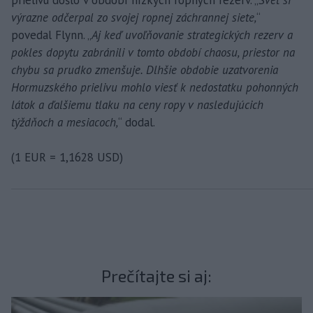
prielivu došlo v období nízkych ropných rezerv. „
Svet si
výrazne odčerpal zo svojej ropnej záchrannej siete,
“
povedal Flynn. „
Aj keď uvoľňovanie strategických rezerv a
pokles dopytu zabránili v tomto období chaosu, priestor na
chybu sa prudko zmenšuje. Dlhšie obdobie uzatvorenia
Hormuzského prielivu mohlo viesť k nedostatku pohonných
látok a ďalšiemu tlaku na ceny ropy v nasledujúcich
týždňoch a mesiacoch,
“ dodal.
(1 EUR = 1,1628 USD)
Prečítajte si aj: