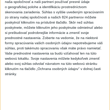
naša spoločnosť a naši partneri používať presné údaje
o geografickej polohe a identifikáciu prostredníctvom
skenovania zariadenia. Súhlas s vyššie uvedeným spracúvaním
zo strany našej spoločnosti a našich 824 partnerov môžete
Fico: Suchá musia viesť k razantnejšej
poskytnúť kliknutím na príslušné tlačidlo. Skôr než súhlas
poskytnete, môžete kliknutím jeho poskytnutie odmietnuť alebo
ochrane vody na Slovensku
si preštudovať podrobnejšie informácie a zmeniť svoje
prednostné nastavenia.
Zoberte na vedomie, že na niektoré
Podľa neho zmenená ústava a zákaz vývozu vody zo
formy spracúvania vašich osobných údajov nepotrebujeme váš
Slovenska do zahraničia potrubím či cisternami nestačí.
súhlas, proti takémuto spracovaniu však máte právo namietať.
dnes 21:39
Vaše prednostné nastavenia sa budú vzťahovať len na túto
webovú lokalitu. Svoje nastavenia môžete kedykoľvek zmeniť
DRÁMA V PARLAMENTE:
alebo svoj súhlas odvolať návratom na túto webovú stránku
Poslankyňa hádzala do
kliknutím na tlačidlo „Ochrana osobných údajov“ v dolnej časti
premiéra vajíčka
stránky.
dnes 20:16
Typ dronu, ktorý vybuchol v
Bulharsku, využíva ukrajinská
armáda
aktualizované
dnes 18:43
,
dnes 19:29