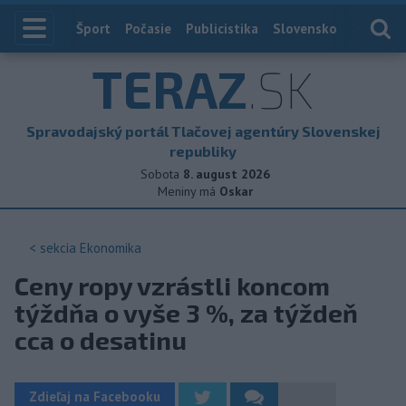
Index
Šport
Počasie
Publicistika
Slovensko
Zahranič
TERAZ
.SK
Spravodajský portál Tlačovej agentúry Slovenskej
republiky
Sobota
8. august 2026
Meniny má
Oskar
< sekcia
Ekonomika
Ceny ropy vzrástli koncom
týždňa o vyše 3 %, za týždeň
cca o desatinu
Zdieľaj na Facebooku