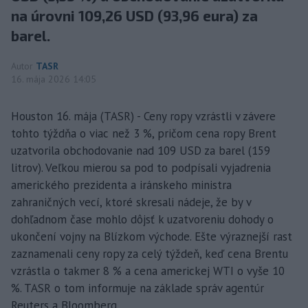
na úrovni 109,26 USD (93,96 eura) za
barel.
Autor
TASR
16. mája 2026 14:05
Houston 16. mája (TASR) - Ceny ropy vzrástli v závere
tohto týždňa o viac než 3 %, pričom cena ropy Brent
uzatvorila obchodovanie nad 109 USD za barel (159
litrov). Veľkou mierou sa pod to podpísali vyjadrenia
amerického prezidenta a iránskeho ministra
zahraničných vecí, ktoré skresali nádeje, že by v
dohľadnom čase mohlo dôjsť k uzatvoreniu dohody o
ukončení vojny na Blízkom východe. Ešte výraznejší rast
zaznamenali ceny ropy za celý týždeň, keď cena Brentu
vzrástla o takmer 8 % a cena americkej WTI o vyše 10
%. TASR o tom informuje na základe správ agentúr
Reuters a Bloomberg.