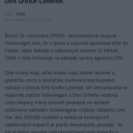
Dirk Große-Loheide.
Autor
TASR
26. novembra 2024 16:02
Berlín 26. novembra (TASR) - Automobilová skupina
Volkswagen verí, že v spore o úsporné opatrenia ešte do
Vianoc nájde dohodu s odborovým zväzom IG Metall.
TASR o tom informuje na základe správy agentúry DPA.
Obe strany majú veľkú snahu nájsť dobré riešenie a
spoločnú cestu k skutočnej konkurencieschopnosti,
vyhlásil v utorok Dirk Große-Loheide, šéf obstarávania vo
vlajkovej značke Volkswagen a člen širšieho vedenia
celej skupiny, ktorý zároveň poukázal na nutnosť
znižovania nákladov. Volkswagenu chýbajú zákazníci pre
viac ako 500.000 vozidiel a redukcia existujúcich
nadmerných kapacít je preto nevyhnutná, povedal. "
Ak
nie je dopyt, musíme reštrukturalizovať naše kapacity a