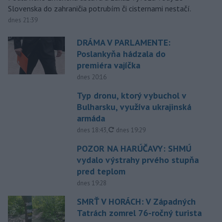
Slovenska do zahraničia potrubím či cisternami nestačí.
dnes 21:39
DRÁMA V PARLAMENTE:
Poslankyňa hádzala do
premiéra vajíčka
dnes 20:16
Typ dronu, ktorý vybuchol v
Bulharsku, využíva ukrajinská
armáda
aktualizované
dnes 18:43
,
dnes 19:29
POZOR NA HARÚČAVY: SHMÚ
vydalo výstrahy prvého stupňa
pred teplom
dnes 19:28
SMRŤ V HORÁCH: V Západných
Tatrách zomrel 76-ročný turista