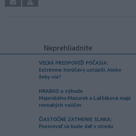
Neprehliadnite
VEĽKÁ PREDPOVEĎ POČASIA:
Extrémne horúčavy ustúpili. Alebo
žeby nie?
HRABKO o výhode
Majerského:Mazurek a Laššáková majú
rovnakých voličov
ČIASTOČNÉ ZATMENIE SLNKA:
Pozorovať sa bude dať v stredu