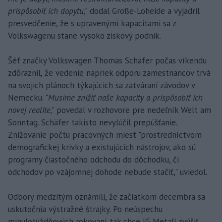
prispôsobiť ich dopytu,"
dodal Große-Loheide a vyjadril
presvedčenie, že s upravenými kapacitami sa z
Volkswagenu stane vysoko ziskový podnik.
Šéf značky Volkswagen Thomas Schäfer počas víkendu
zdôraznil, že vedenie napriek odporu zamestnancov trvá
na svojich plánoch týkajúcich sa zatváraní závodov v
Nemecku. "
Musíme znížiť naše kapacity a prispôsobiť ich
novej realite,"
povedal v rozhovore pre nedeľník Welt am
Sonntag. Schäfer takisto nevylúčil prepúšťanie.
Znižovanie počtu pracovných miest "prostredníctvom
demografickej krivky a existujúcich nástrojov, ako sú
programy čiastočného odchodu do dôchodku, či
odchodov po vzájomnej dohode nebude stačiť," uviedol.
Odbory medzitým oznámili, že začiatkom decembra sa
uskutočnia výstražné štrajky. Po neúspechu
minulotýždňových rokovaní tak chce IG Metall zvýšiť