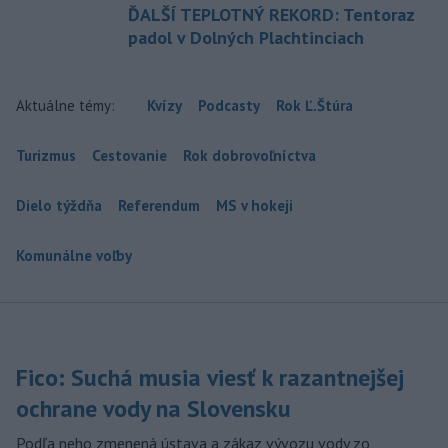
ĎALŠÍ TEPLOTNÝ REKORD: Tentoraz
padol v Dolných Plachtinciach
Aktuálne témy:
Kvízy
Podcasty
Rok Ľ.Štúra
Turizmus
Cestovanie
Rok dobrovoľníctva
Dielo týždňa
Referendum
MS v hokeji
Komunálne voľby
Fico: Suchá musia viesť k razantnejšej
ochrane vody na Slovensku
Podľa neho zmenená ústava a zákaz vývozu vody zo