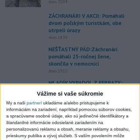
dnes 20:04
ZÁCHRANÁRI V AKCII: Pomáhali
dvom poľským turistkám, obe
utrpeli úrazy
dnes 18:39
NEŠŤASTNÝ PÁD:Záchranári
pomáhali 25-ročnej žene,
skončila v nemocnici
dnes 19:10
MLADÍK VYPADOL Z FERRATY:
Na Skalke pri Kremnici
Vážime si vaše súkromie
zasahovali záchranári
My a naši
partneri
ukladáme a/alebo pristupujeme k
dnes 17:19
informáciám na zariadení, napríklad pomocou súborov cookies,
Omán: Rokovania o
a spracúvame osobné údaje, ako sú jedinečné identifikátory a
Hormuzskom prielive sú
štandardné informácie odosielané zariadením na
personalizovanú reklamu a obsah, meranie reklamy a obsahu,
pozitívne a konštruktívne
prieskumy publika a vývoj služieb.
S vaším povolením môže
dnes 19:24