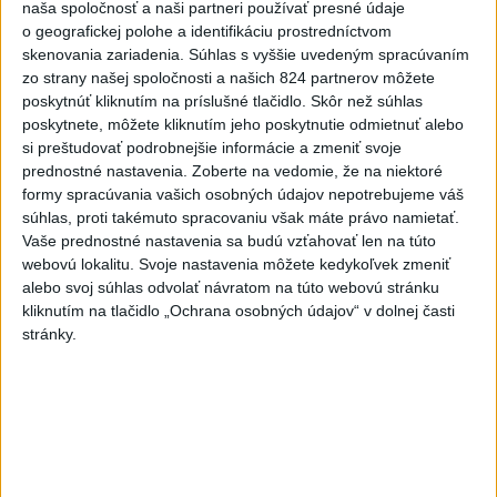
naša spoločnosť a naši partneri používať presné údaje
STOVKY NASADENÝCH
o geografickej polohe a identifikáciu prostredníctvom
skenovania zariadenia. Súhlas s vyššie uvedeným spracúvaním
HASIČOV: Zasahujú pri lesnom
zo strany našej spoločnosti a našich 824 partnerov môžete
požiari v Andalúzii
poskytnúť kliknutím na príslušné tlačidlo. Skôr než súhlas
dnes 17:13
poskytnete, môžete kliknutím jeho poskytnutie odmietnuť alebo
si preštudovať podrobnejšie informácie a zmeniť svoje
Práve teraz
prednostné nastavenia.
Zoberte na vedomie, že na niektoré
-
Okresný úrad (OÚ) Malacky vyhlásil v súvislosti s
21:43
formy spracúvania vašich osobných údajov nepotrebujeme váš
požiarom
veľkého rozsahu vo Vojenskom obvode (VO) Záhorie
súhlas, proti takémuto spracovaniu však máte právo namietať.
mimoriadnu situáciu. Jej vyhlásenie umožní v dotknutej lokalite
Vaše prednostné nastavenia sa budú vzťahovať len na túto
efektívnejšiu koordináciu nasadených síl a prostriedkov.
webovú lokalitu. Svoje nastavenia môžete kedykoľvek zmeniť
alebo svoj súhlas odvolať návratom na túto webovú stránku
kliknutím na tlačidlo „Ochrana osobných údajov“ v dolnej časti
Viac
Videá a prenosy TASR TV
stránky.
Deväť Slovákov zabojuje na ME v Paríži
o čo najlepšie výsledky
Viac