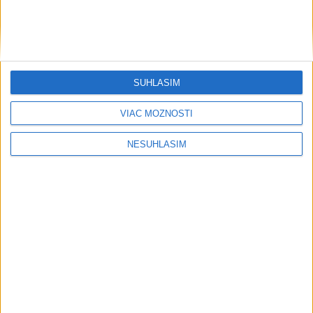
svetovej konkurencii je výborné
Šport
SÚHLASÍM
VIAC MOŽNOSTÍ
NESÚHLASÍM
....
....