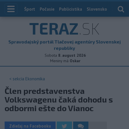
Index
Šport
Počasie
Publicistika
Slovensko
Zahranič
TERAZ
.SK
Spravodajský portál Tlačovej agentúry Slovenskej
republiky
Sobota
8. august 2026
Meniny má
Oskar
< sekcia
Ekonomika
Člen predstavenstva
Volkswagenu čaká dohodu s
odbormi ešte do Vianoc
Zdieľaj na Facebooku