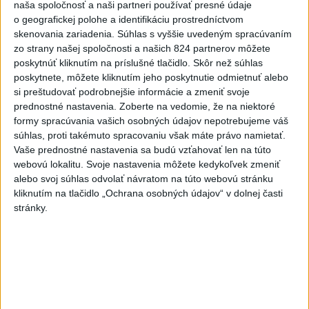
naša spoločnosť a naši partneri používať presné údaje
nekalé praktiky podvodníkov
o geografickej polohe a identifikáciu prostredníctvom
včera 19:25
skenovania zariadenia. Súhlas s vyššie uvedeným spracúvaním
zo strany našej spoločnosti a našich 824 partnerov môžete
Viac ako 200 hasičov bojuje s
poskytnúť kliknutím na príslušné tlačidlo. Skôr než súhlas
novým lesným požiarom na
poskytnete, môžete kliknutím jeho poskytnutie odmietnuť alebo
juhu Francúzska
si preštudovať podrobnejšie informácie a zmeniť svoje
prednostné nastavenia.
Zoberte na vedomie, že na niektoré
včera 19:29
formy spracúvania vašich osobných údajov nepotrebujeme váš
Požiar na juhozápade
súhlas, proti takémuto spracovaniu však máte právo namietať.
Španielska je naďalej
Vaše prednostné nastavenia sa budú vzťahovať len na túto
webovú lokalitu. Svoje nastavenia môžete kedykoľvek zmeniť
aktívny.Evakuovali 470 ľudí
alebo svoj súhlas odvolať návratom na túto webovú stránku
včera 16:11
kliknutím na tlačidlo „Ochrana osobných údajov“ v dolnej časti
Tóth získal na ME do 23 rokov
stránky.
striebro v trape
aktualizované
včera 21:22
,
včera 21:45
PREKVAPENIE POD DUBŇOM:
Skalica vezie zo Žiliny všetky
body