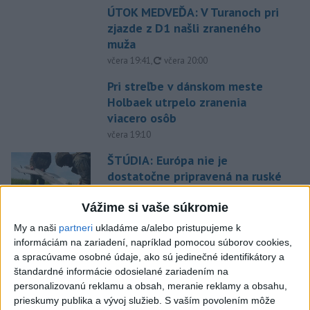
ÚTOK MEDVEĎA: V Turanoch pri
zjazde z D1 našli zraneného
muža
aktualizované
včera 19:41
,
včera 20:00
Pri streľbe v dánskom meste
Holbaek utrpelo zranenia
viacero osôb
včera 19:10
ŠTÚDIA: Európa nie je
dostatočne pripravená na ruské
dronové útoky
Vážime si vaše súkromie
včera 17:15
My a naši
partneri
ukladáme a/alebo pristupujeme k
V Bratislave na Starej Ivanskej
informáciám na zariadení, napríklad pomocou súborov cookies,
ceste horí odpad a vonkajší
a spracúvame osobné údaje, ako sú jedinečné identifikátory a
porast
štandardné informácie odosielané zariadením na
včera 17:30
personalizovanú reklamu a obsah, meranie reklamy a obsahu,
prieskumy publika a vývoj služieb.
S vaším povolením môže
Polícia upozorňuje seniorov na