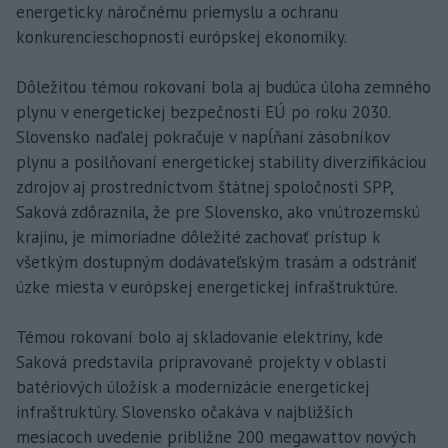
energeticky náročnému priemyslu a ochranu
konkurencieschopnosti európskej ekonomiky.
Dôležitou témou rokovaní bola aj budúca úloha zemného
plynu v energetickej bezpečnosti EÚ po roku 2030.
Slovensko naďalej pokračuje v napĺňaní zásobníkov
plynu a posilňovaní energetickej stability diverzifikáciou
zdrojov aj prostredníctvom štátnej spoločnosti SPP,
Saková zdôraznila, že pre Slovensko, ako vnútrozemskú
krajinu, je mimoriadne dôležité zachovať prístup k
všetkým dostupným dodávateľským trasám a odstrániť
úzke miesta v európskej energetickej infraštruktúre.
Témou rokovaní bolo aj skladovanie elektriny, kde
Saková predstavila pripravované projekty v oblasti
batériových úložísk a modernizácie energetickej
infraštruktúry. Slovensko očakáva v najbližších
mesiacoch uvedenie približne 200 megawattov nových