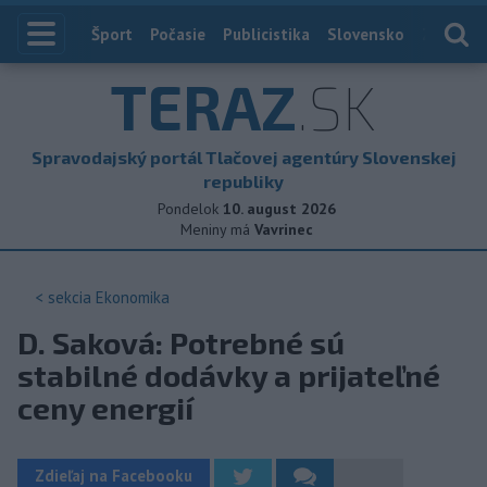
Index
Šport
Počasie
Publicistika
Slovensko
Zahranič
TERAZ
.SK
Spravodajský portál Tlačovej agentúry Slovenskej
republiky
Pondelok
10. august 2026
Meniny má
Vavrinec
< sekcia
Ekonomika
D. Saková: Potrebné sú
stabilné dodávky a prijateľné
ceny energií
Zdieľaj na Facebooku