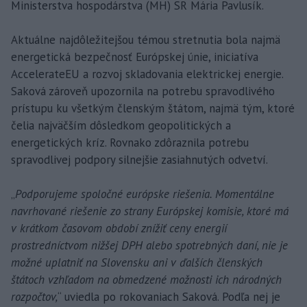
Ministerstva hospodárstva (MH) SR Mária Pavlusík.
Aktuálne najdôležitejšou témou stretnutia bola najmä
energetická bezpečnosť Európskej únie, iniciatíva
AccelerateEU a rozvoj skladovania elektrickej energie.
Saková zároveň upozornila na potrebu spravodlivého
prístupu ku všetkým členským štátom, najmä tým, ktoré
čelia najväčším dôsledkom geopolitických a
energetických kríz. Rovnako zdôraznila potrebu
spravodlivej podpory silnejšie zasiahnutých odvetví.
„
Podporujeme spoločné európske riešenia. Momentálne
navrhované riešenie zo strany Európskej komisie, ktoré má
v krátkom časovom období znížiť ceny energií
prostredníctvom nižšej DPH alebo spotrebných daní, nie je
možné uplatniť na Slovensku ani v ďalších členských
štátoch vzhľadom na obmedzené možnosti ich národných
rozpočtov,
“ uviedla po rokovaniach Saková. Podľa nej je