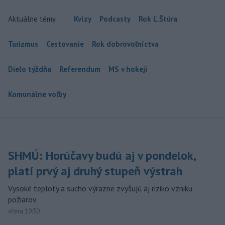
Aktuálne témy:
Kvízy
Podcasty
Rok Ľ.Štúra
Turizmus
Cestovanie
Rok dobrovoľníctva
Dielo týždňa
Referendum
MS v hokeji
Komunálne voľby
SHMÚ: Horúčavy budú aj v pondelok,
platí prvý aj druhý stupeň výstrah
Vysoké teploty a sucho výrazne zvyšujú aj riziko vzniku
požiarov.
včera 19:30