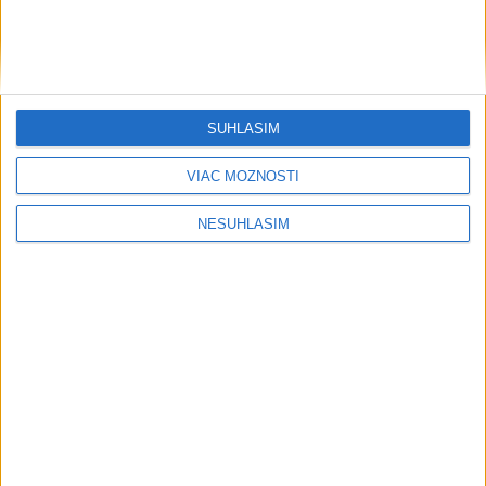
....
SÚHLASÍM
VIAC MOŽNOSTÍ
NESÚHLASÍM
....