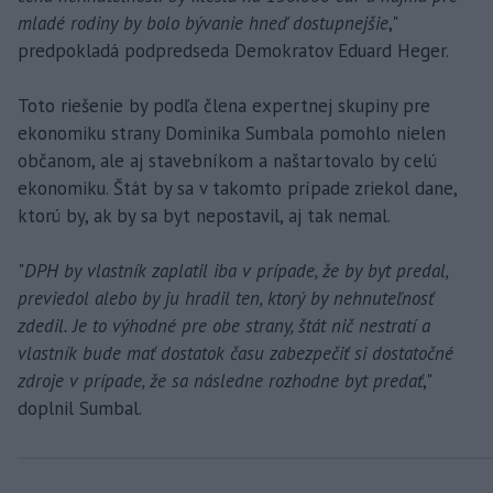
mladé rodiny by bolo bývanie hneď dostupnejšie
,"
predpokladá podpredseda Demokratov Eduard Heger.
Toto riešenie by podľa člena expertnej skupiny pre
ekonomiku strany Dominika Sumbala pomohlo nielen
občanom, ale aj stavebníkom a naštartovalo by celú
ekonomiku. Štát by sa v takomto prípade zriekol dane,
ktorú by, ak by sa byt nepostavil, aj tak nemal.
"
DPH by vlastník zaplatil iba v prípade, že by byt predal,
previedol alebo by ju hradil ten, ktorý by nehnuteľnosť
zdedil. Je to výhodné pre obe strany, štát nič nestratí a
vlastník bude mať dostatok času zabezpečiť si dostatočné
zdroje v prípade, že sa následne rozhodne byt predať
,"
doplnil Sumbal.