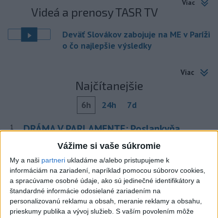
Viac
Videá a prenosy TASR TV
Deväť Slovákov zabojuje na ME v Paríži
o čo najlepšie výsledky
Viac
Najčítanejšie
6h
24h
7d
DRÁMA V PARLAMENTE: Poslankyňa
1
hádzala do premiéra vajíčka
Vážime si vaše súkromie
My a naši
partneri
ukladáme a/alebo pristupujeme k
2
SMRŤ V HORÁCH: V Západných Tatrách zomrel 76-ročný
informáciám na zariadení, napríklad pomocou súborov cookies,
turista
a spracúvame osobné údaje, ako sú jedinečné identifikátory a
štandardné informácie odosielané zariadením na
3
VEĽKÁ PREDPOVEĎ POČASIA: Extrémne horúčavy
personalizovanú reklamu a obsah, meranie reklamy a obsahu,
ustúpili. Alebo žeby nie?
prieskumy publika a vývoj služieb.
S vaším povolením môže