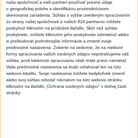
naša spoločnosť a naši partneri používať presné údaje
4
Skončili ďalšie desiatky menších pôšt, samosprávam sa
o geografickej polohe a identifikáciu prostredníctvom
to nepáči
skenovania zariadenia. Súhlas s vyššie uvedeným spracúvaním
zo strany našej spoločnosti a našich 824 partnerov môžete
5
Festival Lovestream 2026 pokračuje, druhý deň zakončil
poskytnúť kliknutím na príslušné tlačidlo. Skôr než súhlas
Robbie Williams
poskytnete, môžete kliknutím jeho poskytnutie odmietnuť alebo
si preštudovať podrobnejšie informácie a zmeniť svoje
6
Prešov remizoval v domácom dueli 3. kola s Liptovským
prednostné nastavenia.
Zoberte na vedomie, že na niektoré
Mikulášom
formy spracúvania vašich osobných údajov nepotrebujeme váš
súhlas, proti takémuto spracovaniu však máte právo namietať.
7
Futbalisti Ružomberka podľahli Podbrezovej v 3. kole
Vaše prednostné nastavenia sa budú vzťahovať len na túto
webovú lokalitu. Svoje nastavenia môžete kedykoľvek zmeniť
Najnovšie správy na Teraz.sk
alebo svoj súhlas odvolať návratom na túto webovú stránku
kliknutím na tlačidlo „Ochrana osobných údajov“ v dolnej časti
Vyhlásenia
stránky.
Priame prenosy z Národnej rady SR
Politika na sociálnych sieťach