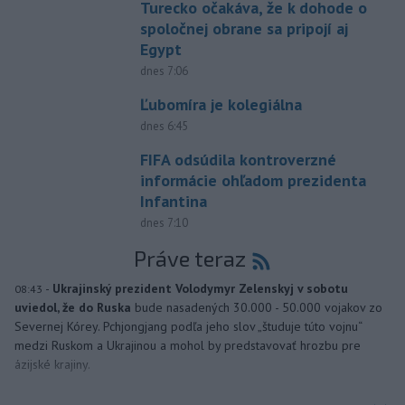
Turecko očakáva, že k dohode o
spoločnej obrane sa pripojí aj
Egypt
dnes 7:06
Ľubomíra je kolegiálna
dnes 6:45
FIFA odsúdila kontroverzné
informácie ohľadom prezidenta
Infantina
dnes 7:10
Práve teraz
-
Ukrajinský prezident Volodymyr Zelenskyj v sobotu
08:43
uviedol, že do Ruska
bude nasadených 30.000 - 50.000 vojakov zo
Severnej Kórey. Pchjongjang podľa jeho slov „študuje túto vojnu“
medzi Ruskom a Ukrajinou a mohol by predstavovať hrozbu pre
ázijské krajiny.