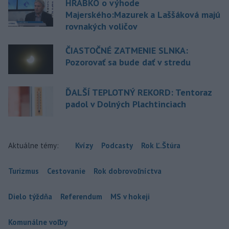
HRABKO o výhode
Majerského:Mazurek a Laššáková majú
rovnakých voličov
ČIASTOČNÉ ZATMENIE SLNKA:
Pozorovať sa bude dať v stredu
ĎALŠÍ TEPLOTNÝ REKORD: Tentoraz
padol v Dolných Plachtinciach
Aktuálne témy:
Kvízy
Podcasty
Rok Ľ.Štúra
Turizmus
Cestovanie
Rok dobrovoľníctva
Dielo týždňa
Referendum
MS v hokeji
Komunálne voľby