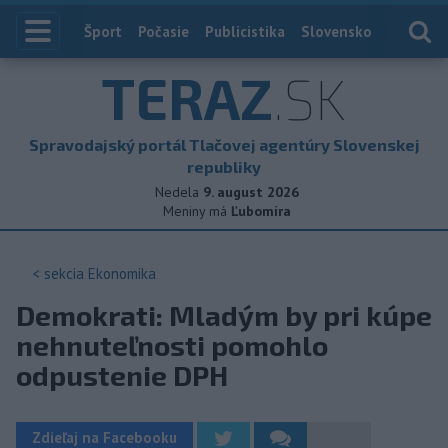
Index
Šport
Počasie
Publicistika
Slovensko
Zahranič
TERAZ
.SK
Spravodajský portál Tlačovej agentúry Slovenskej
republiky
Nedela
9. august 2026
Meniny má
Ľubomíra
< sekcia
Ekonomika
Demokrati: Mladým by pri kúpe
nehnuteľnosti pomohlo
odpustenie DPH
Zdieľaj na Facebooku