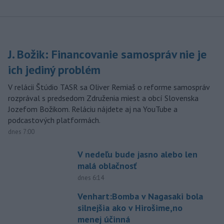
J. Božik: Financovanie samospráv nie je
ich jediný problém
V relácii Štúdio TASR sa Oliver Remiaš o reforme samospráv
rozprával s predsedom Združenia miest a obcí Slovenska
Jozefom Božikom. Reláciu nájdete aj na YouTube a
podcastových platformách.
dnes 7:00
V nedeľu bude jasno alebo len
malá oblačnosť
dnes 6:14
Venhart:Bomba v Nagasaki bola
silnejšia ako v Hirošime,no
menej účinná