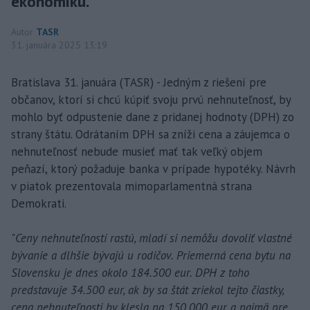
ekonomiku.
Autor
TASR
31. januára 2025 13:19
Bratislava 31. januára (TASR) - Jedným z riešení pre
občanov, ktorí si chcú kúpiť svoju prvú nehnuteľnosť, by
mohlo byť odpustenie dane z pridanej hodnoty (DPH) zo
strany štátu. Odrátaním DPH sa zníži cena a záujemca o
nehnuteľnosť nebude musieť mať tak veľký objem
peňazí, ktorý požaduje banka v prípade hypotéky. Návrh
v piatok prezentovala mimoparlamentná strana
Demokrati.
"
Ceny nehnuteľností rastú, mladí si nemôžu dovoliť vlastné
bývanie a dlhšie bývajú u rodičov. Priemerná cena bytu na
Slovensku je dnes okolo 184.500 eur. DPH z toho
predstavuje 34.500 eur, ak by sa štát zriekol tejto čiastky,
cena nehnuteľnosti by klesla na 150.000 eur a najmä pre