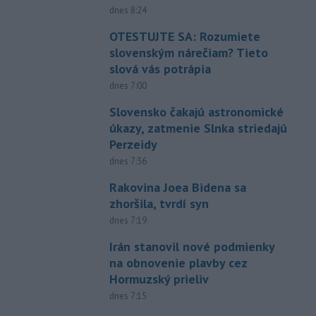
dnes 8:24
OTESTUJTE SA: Rozumiete
slovenským nárečiam? Tieto
slová vás potrápia
dnes 7:00
Slovensko čakajú astronomické
úkazy, zatmenie Slnka striedajú
Perzeidy
dnes 7:36
Rakovina Joea Bidena sa
zhoršila, tvrdí syn
dnes 7:19
Irán stanovil nové podmienky
na obnovenie plavby cez
Hormuzský prieliv
dnes 7:15