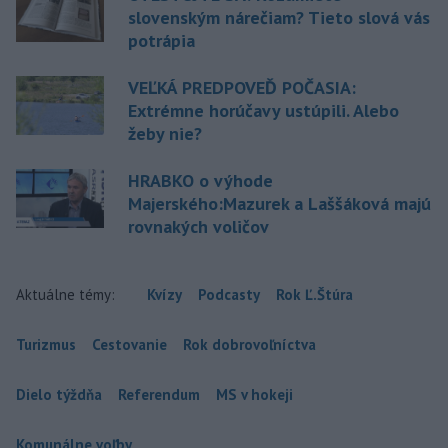
slovenským nárečiam? Tieto slová vás
potrápia
VEĽKÁ PREDPOVEĎ POČASIA:
Extrémne horúčavy ustúpili. Alebo
žeby nie?
HRABKO o výhode
Majerského:Mazurek a Laššáková majú
rovnakých voličov
Aktuálne témy:
Kvízy
Podcasty
Rok Ľ.Štúra
Turizmus
Cestovanie
Rok dobrovoľníctva
Dielo týždňa
Referendum
MS v hokeji
Komunálne voľby