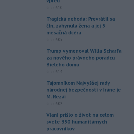
vpred
dnes 6:10
Tragická nehoda: Prevrátil sa
čln, zahynula žena a jej 5-
mesačná dcéra
dnes 6:05
Trump vymenoval Willa Scharfa
za nového právneho poradcu
Bieleho domu
dnes 6:14
Tajomníkom Najvyššej rady
národnej bezpečnosti v Iráne je
M. Rezáí
dnes 6:02
Vlani prišlo o život na celom
svete 350 humanitárnych
pracovníkov