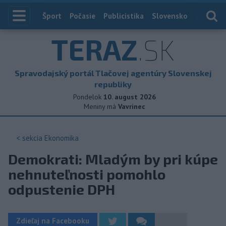
Index
Šport
Počasie
Publicistika
Slovensko
Zahranič
TERAZ
.SK
Spravodajský portál Tlačovej agentúry Slovenskej
republiky
Pondelok
10. august 2026
Meniny má
Vavrinec
< sekcia
Ekonomika
Demokrati: Mladým by pri kúpe
nehnuteľnosti pomohlo
odpustenie DPH
Zdieľaj na Facebooku