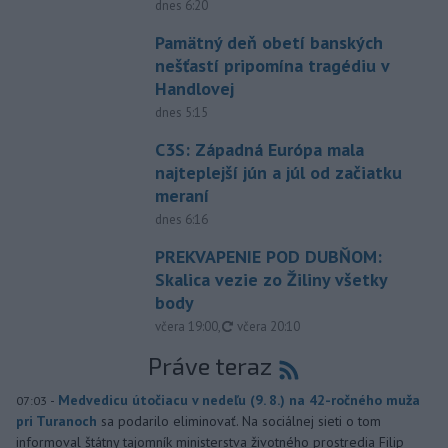
dnes 6:20
Pamätný deň obetí banských
nešťastí pripomína tragédiu v
Handlovej
dnes 5:15
C3S: Západná Európa mala
najteplejší jún a júl od začiatku
meraní
dnes 6:16
PREKVAPENIE POD DUBŇOM:
Skalica vezie zo Žiliny všetky
body
aktualizované
včera 19:00
,
včera 20:10
Práve teraz
-
Medvedicu útočiacu v nedeľu (9. 8.) na 42-ročného muža
07:03
pri Turanoch
sa podarilo eliminovať. Na sociálnej sieti o tom
informoval štátny tajomník ministerstva životného prostredia Filip