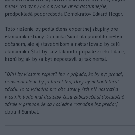
mladé rodiny by bolo bývanie hneď dostupnejšie
,"
predpokladá podpredseda Demokratov Eduard Heger.
Toto riešenie by podľa člena expertnej skupiny pre
ekonomiku strany Dominika Sumbala pomohlo nielen
občanom, ale aj stavebníkom a naštartovalo by celú
ekonomiku. Štát by sa v takomto prípade zriekol dane,
ktorú by, ak by sa byt nepostavil, aj tak nemal.
"
DPH by vlastník zaplatil iba v prípade, že by byt predal,
previedol alebo by ju hradil ten, ktorý by nehnuteľnosť
zdedil. Je to výhodné pre obe strany, štát nič nestratí a
vlastník bude mať dostatok času zabezpečiť si dostatočné
zdroje v prípade, že sa následne rozhodne byt predať
,"
doplnil Sumbal.