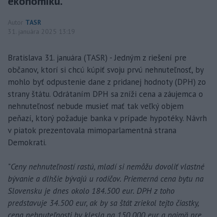
ekonomiku.
Autor
TASR
31. januára 2025 13:19
Bratislava 31. januára (TASR) - Jedným z riešení pre
občanov, ktorí si chcú kúpiť svoju prvú nehnuteľnosť, by
mohlo byť odpustenie dane z pridanej hodnoty (DPH) zo
strany štátu. Odrátaním DPH sa zníži cena a záujemca o
nehnuteľnosť nebude musieť mať tak veľký objem
peňazí, ktorý požaduje banka v prípade hypotéky. Návrh
v piatok prezentovala mimoparlamentná strana
Demokrati.
"
Ceny nehnuteľností rastú, mladí si nemôžu dovoliť vlastné
bývanie a dlhšie bývajú u rodičov. Priemerná cena bytu na
Slovensku je dnes okolo 184.500 eur. DPH z toho
predstavuje 34.500 eur, ak by sa štát zriekol tejto čiastky,
cena nehnuteľnosti by klesla na 150.000 eur a najmä pre