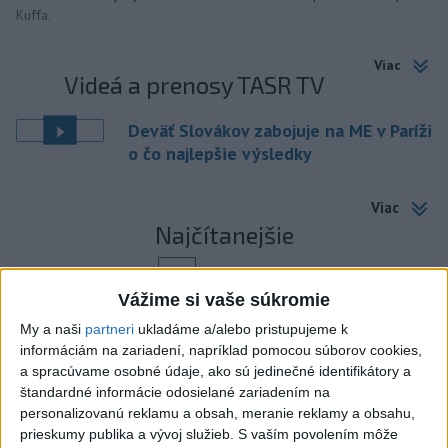
Kuffa.
Viac
Videá a prenosy TASR TV
Deväť Slovákov zabojuje na ME v Paríži
o čo najlepšie výsledky
Viac
Najčítanejšie
6h
24h
7d
Vážime si vaše súkromie
MLADÍK VYPADOL Z FERRATY: Na Skalke
1
My a naši
partneri
ukladáme a/alebo pristupujeme k
pri Kremnici zasahovali záchranári
informáciám na zariadení, napríklad pomocou súborov cookies,
a spracúvame osobné údaje, ako sú jedinečné identifikátory a
2
štandardné informácie odosielané zariadením na
DRÁMA V PARLAMENTE: Poslankyňa hádzala do
personalizovanú reklamu a obsah, meranie reklamy a obsahu,
premiéra vajíčka
prieskumy publika a vývoj služieb.
S vaším povolením môže