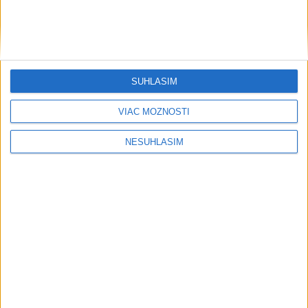
SÚHLASÍM
VIAC MOŽNOSTÍ
NESÚHLASÍM
....