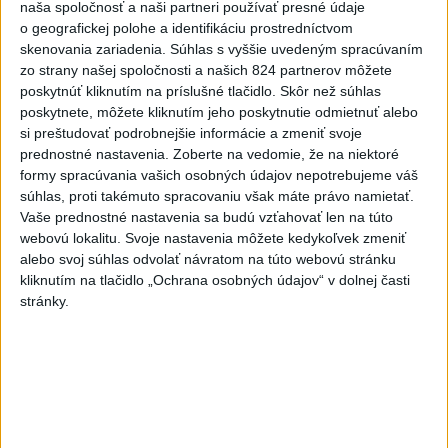
3
naša spoločnosť a naši partneri používať presné údaje
Česká vláda uvažuje nad zvýšením valorizácie dôchodkov
o geografickej polohe a identifikáciu prostredníctvom
na dvojnásobok
skenovania zariadenia. Súhlas s vyššie uvedeným spracúvaním
4
zo strany našej spoločnosti a našich 824 partnerov môžete
ÚTOK MEDVEĎA: V Turanoch pri zjazde z D1 našli
poskytnúť kliknutím na príslušné tlačidlo. Skôr než súhlas
zraneného muža
poskytnete, môžete kliknutím jeho poskytnutie odmietnuť alebo
5
si preštudovať podrobnejšie informácie a zmeniť svoje
Tragická nehoda: Prevrátil sa čln, zahynula žena a jej 5-
prednostné nastavenia.
Zoberte na vedomie, že na niektoré
mesačná dcéra
formy spracúvania vašich osobných údajov nepotrebujeme váš
6
súhlas, proti takémuto spracovaniu však máte právo namietať.
Ugandský futbalista Owori zomrel vo veku 27 rokov po
Vaše prednostné nastavenia sa budú vzťahovať len na túto
brutálnom útoku
webovú lokalitu. Svoje nastavenia môžete kedykoľvek zmeniť
7
alebo svoj súhlas odvolať návratom na túto webovú stránku
MIMORIADNA SITUÁCIA: V obci Braväcovo likvidujú
kliknutím na tlačidlo „Ochrana osobných údajov“ v dolnej časti
zvyšky zhorených budov
stránky.
Najnovšie správy na Teraz.sk
Vyhlásenia
Priame prenosy z Národnej rady SR