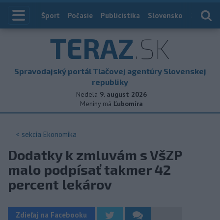
Index
Šport
Počasie
Publicistika
Slovensko
Zahranič
TERAZ
.SK
Spravodajský portál Tlačovej agentúry Slovenskej
republiky
Nedela
9. august 2026
Meniny má
Ľubomíra
< sekcia
Ekonomika
Dodatky k zmluvám s VšZP
malo podpísať takmer 42
percent lekárov
Zdieľaj na Facebooku