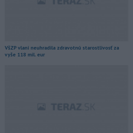
VšZP vlani neuhradila zdravotnú starostlivosť za
vyše 118 mil. eur