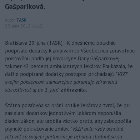
Gašparíková.
Autor
TASR
29. júna 2012 16:12
Bratislava 29. júna (TASR) - K dnešnému poludniu
podpísalo dodatky k zmluvám so Všeobecnou zdravotnou
poisťovňou podľa jej hovorkyne Dany Gašparíkovej
takmer 42 percent ambulantných lekárov. Poukázala, že
ďalšie podpísané dodatky postupne prichádzajú. "
VšZP
svojim poistencom samozrejme garantuje zdravotnú
starostlivosť aj po 1. júli,"
zdôraznila.
Štátna poisťovňa sa bráni kritike lekárov a tvrdí, že pri
zasielaní dodatkov jednotlivým lekárom neporušila
žiaden zákon, ale urobila všetko preto, aby zabezpečila
plynulé pokračovanie zmlúv.
"VšZP bola vždy ochotná
rokovať so svojimi partnermi, je ochotná stretnúť sa so