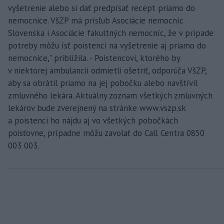
vyšetrenie alebo si dať predpísať recept priamo do
nemocnice. VšZP má prísľub Asociácie nemocníc
Slovenska i Asociácie fakultných nemocníc, že v prípade
potreby môžu ísť poistenci na vyšetrenie aj priamo do
nemocnice," priblížila. - Poistencovi, ktorého by
v niektorej ambulancii odmietli ošetriť, odporúča VšZP,
aby sa obrátil priamo na jej pobočku alebo navštívil
zmluvného lekára. Aktuálny zoznam všetkých zmluvných
lekárov bude zverejnený na stránke www.vszp.sk
a poistenci ho nájdu aj vo všetkých pobočkách
poisťovne, prípadne môžu zavolať do Call Centra 0850
003 003.