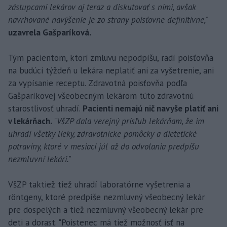
zástupcami lekárov aj teraz a diskutovať s nimi, avšak
navrhované navýšenie je zo strany poisťovne definitívne,"
uzavrela Gašparíková.
Tým pacientom, ktorí zmluvu nepodpíšu, radí poisťovňa
na budúci týždeň u lekára neplatiť ani za vyšetrenie, ani
za vypísanie receptu. Zdravotná poisťovňa podľa
Gašparíkovej všeobecným lekárom túto zdravotnú
starostlivosť uhradí.
Pacienti nemajú nič navyše platiť ani
v lekárňach.
"
VšZP dala verejný prísľub lekárňam, že im
uhradí všetky lieky, zdravotnícke pomôcky a dietetické
potraviny, ktoré v mesiaci júl až do odvolania predpíšu
nezmluvní lekári."
VšZP taktiež tiež uhradí laboratórne vyšetrenia a
röntgeny, ktoré predpíše nezmluvný všeobecný lekár
pre dospelých a tiež nezmluvný všeobecný lekár pre
deti a dorast. "Poistenec má tiež možnosť ísť na