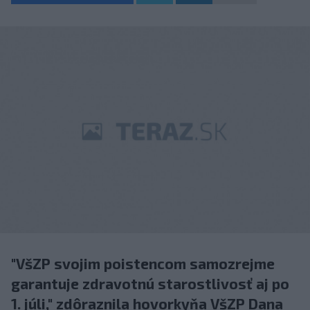
"VšZP svojim poistencom samozrejme
garantuje zdravotnú starostlivosť aj po
1. júli," zdôraznila hovorkyňa VšZP Dana