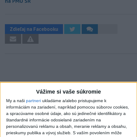
na PMÚ SR
Zdieľaj na Facebooku
Neprehliadnite
Vážime si vaše súkromie
VEĽKÁ PREDPOVEĎ POČASIA:
My a naši
partneri
ukladáme a/alebo pristupujeme k
Extrémne horúčavy ustúpili. Alebo
informáciám na zariadení, napríklad pomocou súborov cookies,
žeby nie?
a spracúvame osobné údaje, ako sú jedinečné identifikátory a
štandardné informácie odosielané zariadením na
personalizovanú reklamu a obsah, meranie reklamy a obsahu,
HRABKO o výhode
prieskumy publika a vývoj služieb.
S vaším povolením môže
Majerského:Mazurek a Laššáková majú