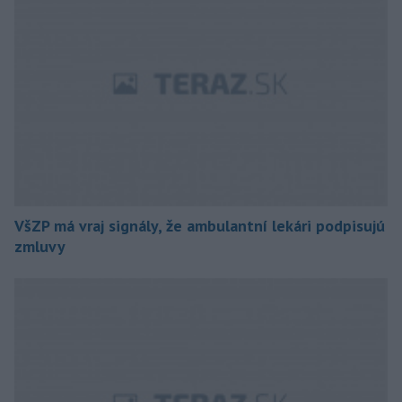
VšZP má vraj signály, že ambulantní lekári podpisujú
zmluvy