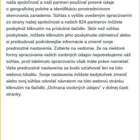
naša spoločnosť a naši partneri používať presné údaje
rovnakých voličov
o geografickej polohe a identifikáciu prostredníctvom
skenovania zariadenia. Súhlas s vyššie uvedeným spracúvaním
ČIASTOČNÉ ZATMENIE SLNKA:
zo strany našej spoločnosti a našich 824 partnerov môžete
Pozorovať sa bude dať v stredu
poskytnúť kliknutím na príslušné tlačidlo. Skôr než súhlas
poskytnete, môžete kliknutím jeho poskytnutie odmietnuť alebo
si preštudovať podrobnejšie informácie a zmeniť svoje
ĎALŠÍ TEPLOTNÝ REKORD: Tentoraz
prednostné nastavenia.
Zoberte na vedomie, že na niektoré
padol v Dolných Plachtinciach
formy spracúvania vašich osobných údajov nepotrebujeme váš
súhlas, proti takémuto spracovaniu však máte právo namietať.
Vaše prednostné nastavenia sa budú vzťahovať len na túto
Aktuálne témy:
Kvízy
Podcasty
Rok Ľ.Štúra
webovú lokalitu. Svoje nastavenia môžete kedykoľvek zmeniť
alebo svoj súhlas odvolať návratom na túto webovú stránku
kliknutím na tlačidlo „Ochrana osobných údajov“ v dolnej časti
Turizmus
Cestovanie
Rok dobrovoľníctva
stránky.
Dielo týždňa
Referendum
MS v hokeji
Komunálne voľby