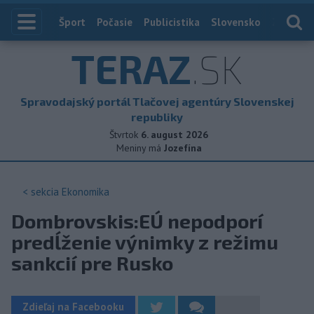
Index
Šport
Počasie
Publicistika
Slovensko
Zahranič
TERAZ
.SK
Spravodajský portál Tlačovej agentúry Slovenskej
republiky
Štvrtok
6. august 2026
Meniny má
Jozefína
< sekcia
Ekonomika
Dombrovskis:EÚ nepodporí
predĺženie výnimky z režimu
sankcií pre Rusko
Zdieľaj na Facebooku