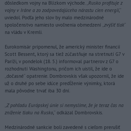
dôsledkom vojny na Blízkom východe. „
Rusko profituje z
vojny v Iráne a zo zodpovedajúceho nárastu cien energií
,“
uviedol. Podľa jeho slov by malo medzinárodné
spoločenstvo namiesto uvoľnenia obmedzení „
zvýšiť tlak
“
na vládu v Kremli.
Eurokomisár pripomenul, že americký minister financií
Scott Bessent, ktorý sa tiež zúčastňuje na stretnutí G7 v
Paríži, v pondelok (18. 5.) informoval partnerov z G7 o
rozhodnutí Washingtonu, pričom ich uistil, že ide o
„dočasné“ opatrenie. Dombrovskis však upozornil, že ide
už o druhé po sebe idúce predĺženie výnimky, ktorá
mala pôvodne trvať iba 30 dní.
„
Z pohľadu Európskej únie si nemyslíme, že je teraz čas na
zníženie tlaku na Rusko
,“ odkázal Dombrovskis.
Medzinárodné sankcie boli zavedené s cieľom prerušiť