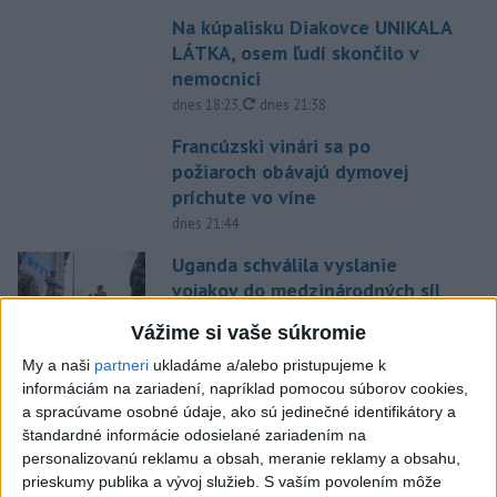
Na kúpalisku Diakovce UNIKALA
LÁTKA, osem ľudí skončilo v
nemocnici
aktualizované
dnes 18:23
,
dnes 21:38
Francúzski vinári sa po
požiaroch obávajú dymovej
príchute vo víne
dnes 21:44
Uganda schválila vyslanie
vojakov do medzinárodných síl
v Pásme Gazy
Vážime si vaše súkromie
dnes 20:49
My a naši
partneri
ukladáme a/alebo pristupujeme k
Pre únik ropy z tankera pri
informáciám na zariadení, napríklad pomocou súborov cookies,
Ománe hrozí ekologická
a spracúvame osobné údaje, ako sú jedinečné identifikátory a
katastrofa
štandardné informácie odosielané zariadením na
personalizovanú reklamu a obsah, meranie reklamy a obsahu,
dnes 21:59
prieskumy publika a vývoj služieb.
S vaším povolením môže