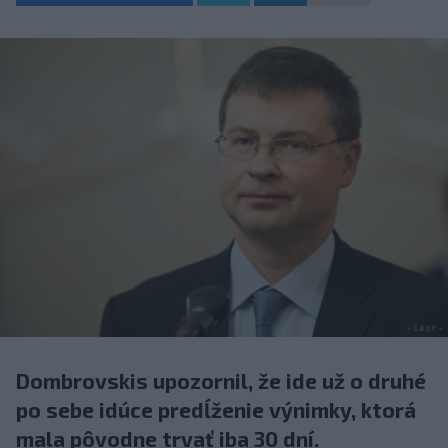
Dombrovskis upozornil, že ide už o druhé
po sebe idúce predĺženie výnimky, ktorá
mala pôvodne trvať iba 30 dní.