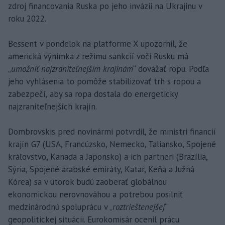
zdroj financovania Ruska po jeho invázii na Ukrajinu v
roku 2022.
Bessent v pondelok na platforme X upozornil, že
americká výnimka z režimu sankcií voči Rusku má
„
umožniť najzraniteľnejším krajinám
“ dovážať ropu. Podľa
jeho vyhlásenia to pomôže stabilizovať trh s ropou a
zabezpečí, aby sa ropa dostala do energeticky
najzraniteľnejších krajín.
Dombrovskis pred novinármi potvrdil, že ministri financií
krajín G7 (USA, Francúzsko, Nemecko, Taliansko, Spojené
kráľovstvo, Kanada a Japonsko) a ich partneri (Brazília,
Sýria, Spojené arabské emiráty, Katar, Keňa a Južná
Kórea) sa v utorok budú zaoberať globálnou
ekonomickou nerovnováhou a potrebou posilniť
medzinárodnú spoluprácu v „
roztrieštenejšej
“
geopolitickej situácii. Eurokomisár ocenil prácu