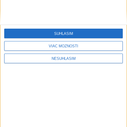
Šport
SÚHLASÍM
....
VIAC MOŽNOSTÍ
NESÚHLASÍM
....