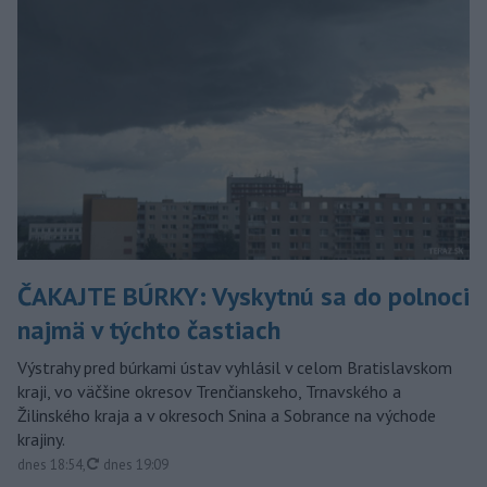
ČAKAJTE BÚRKY: Vyskytnú sa do polnoci
najmä v týchto častiach
Výstrahy pred búrkami ústav vyhlásil v celom Bratislavskom
kraji, vo väčšine okresov Trenčianskeho, Trnavského a
Žilinského kraja a v okresoch Snina a Sobrance na východe
krajiny.
aktualizované
dnes 18:54
,
dnes 19:09