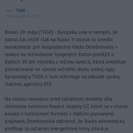
Autor
TASR
19. mája 2026 12:32
Brusel 19. mája (TASR) - Európska únia si nemyslí, že
nastal čas znížiť tlak na Rusko. V utorok to uviedol
eurokomisár pre hospodárstvo Valdis Dombrovskis v
reakcii na rozhodnutie Spojených štátov predĺžiť o
ďalších 30 dní výnimku z režimu sankcií, ktorá umožňuje
pokračovanie vo vývoze určitého druhu ruskej ropy.
Spravodajca TASR o tom informuje na základe správy
tlačovej agentúry EFE.
Na otázku novinárov pred začiatkom druhého dňa
stretnutia ministrov financií skupiny G7, ktoré sa v utorok
konalo v rozšírenom formáte s ďalšími pozvanými
krajinami, Dombrovskis zdôraznil, že Rusko ekonomicky
profituje zo súčasnej energetickej krízy, ktorá je