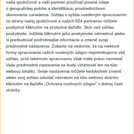
Ráž: Podpísali sme zmluvu k
naša spoločnosť a naši partneri používať presné údaje
dokumentácii obnovy hlavnej
o geografickej polohe a identifikáciu prostredníctvom
stanice
skenovania zariadenia. Súhlas s vyššie uvedeným spracúvaním
zo strany našej spoločnosti a našich 824 partnerov môžete
dnes 15:26
poskytnúť kliknutím na príslušné tlačidlo. Skôr než súhlas
KDH žiada ministra vnútra o
poskytnete, môžete kliknutím jeho poskytnutie odmietnuť alebo
vysvetlenie nákupu
si preštudovať podrobnejšie informácie a zmeniť svoje
kamerových systémov
prednostné nastavenia.
Zoberte na vedomie, že na niektoré
formy spracúvania vašich osobných údajov nepotrebujeme váš
dnes 17:40
súhlas, proti takémuto spracovaniu však máte právo namietať.
V Budapešti opäť padol
Vaše prednostné nastavenia sa budú vzťahovať len na túto
teplotný rekord, tretí za päť
webovú lokalitu. Svoje nastavenia môžete kedykoľvek zmeniť
alebo svoj súhlas odvolať návratom na túto webovú stránku
týždňov
kliknutím na tlačidlo „Ochrana osobných údajov“ v dolnej časti
dnes 19:15
stránky.
Twente deklasovalo DAC 6:0 v
prvom zápase 3. predkola
dnes 22:03
Slovenskí hádzanári zdolali
Taliansko 38:37