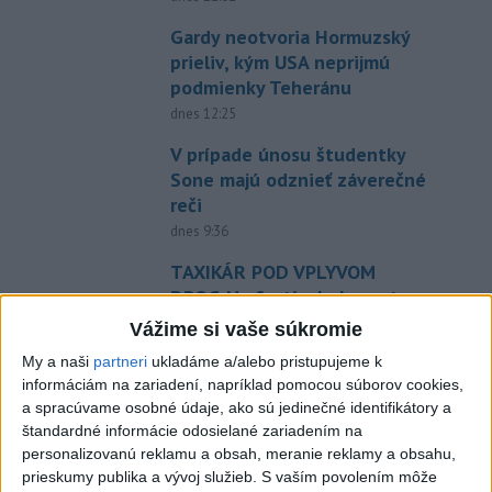
Gardy neotvoria Hormuzský
prieliv, kým USA neprijmú
podmienky Teheránu
dnes 12:25
V prípade únosu študentky
Sone majú odznieť záverečné
reči
dnes 9:36
TAXIKÁR POD VPLYVOM
DROG:Na festivale Lovestream
narazil do policajtov
Vážime si vaše súkromie
dnes 12:30
My a naši
partneri
ukladáme a/alebo pristupujeme k
informáciám na zariadení, napríklad pomocou súborov cookies,
POKUS O VRAŽDU: Polícia
a spracúvame osobné údaje, ako sú jedinečné identifikátory a
obvinila mladíkov, ktorí
štandardné informácie odosielané zariadením na
zaútočili na taxikára
personalizovanú reklamu a obsah, meranie reklamy a obsahu,
dnes 11:40
prieskumy publika a vývoj služieb.
S vaším povolením môže