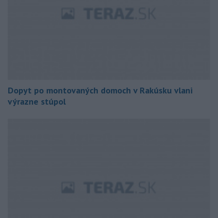
Dopyt po montovaných domoch v Rakúsku vlani
výrazne stúpol