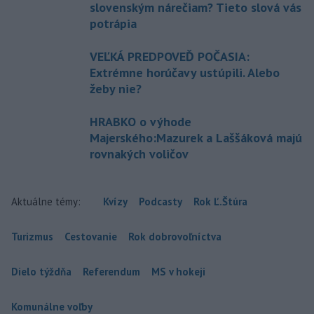
slovenským nárečiam? Tieto slová vás
potrápia
VEĽKÁ PREDPOVEĎ POČASIA:
Extrémne horúčavy ustúpili. Alebo
žeby nie?
HRABKO o výhode
Majerského:Mazurek a Laššáková majú
rovnakých voličov
Aktuálne témy:
Kvízy
Podcasty
Rok Ľ.Štúra
Turizmus
Cestovanie
Rok dobrovoľníctva
Dielo týždňa
Referendum
MS v hokeji
Komunálne voľby