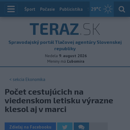
29
°C
Index
Šport
Počasie
Publicistika
Slovensko
Zahranič
TERAZ
.SK
Spravodajský portál Tlačovej agentúry Slovenskej
republiky
Nedela
9. august 2026
Meniny má
Ľubomíra
< sekcia
Ekonomika
Počet cestujúcich na
viedenskom letisku výrazne
klesol aj v marci
Zdieľaj na Facebooku