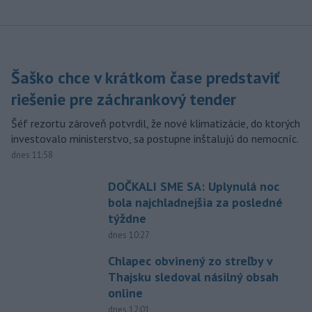
Šaško chce v krátkom čase predstaviť
riešenie pre záchrankový tender
Šéf rezortu zároveň potvrdil, že nové klimatizácie, do ktorých
investovalo ministerstvo, sa postupne inštalujú do nemocníc.
dnes 11:58
DOČKALI SME SA: Uplynulá noc
bola najchladnejšia za posledné
týždne
dnes 10:27
Chlapec obvinený zo streľby v
Thajsku sledoval násilný obsah
online
dnes 12:01