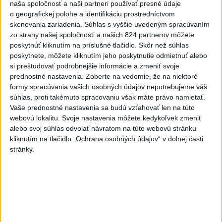
naša spoločnosť a naši partneri používať presné údaje
NEBEZPEČNÁ POTÝČKA: Po
o geografickej polohe a identifikáciu prostredníctvom
bodnutí neznámym predmetom
skenovania zariadenia. Súhlas s vyššie uvedeným spracúvaním
skončil v nemocnici
zo strany našej spoločnosti a našich 824 partnerov môžete
dnes 12:10
poskytnúť kliknutím na príslušné tlačidlo. Skôr než súhlas
poskytnete, môžete kliknutím jeho poskytnutie odmietnuť alebo
Agrorezort: Výmera lesných
si preštudovať podrobnejšie informácie a zmeniť svoje
pozemkov a porastov sa
prednostné nastavenia.
Zoberte na vedomie, že na niektoré
dlhodobo zvyšuje
formy spracúvania vašich osobných údajov nepotrebujeme váš
dnes 10:24
súhlas, proti takémuto spracovaniu však máte právo namietať.
Vaše prednostné nastavenia sa budú vzťahovať len na túto
Slováci prehrali duel o bronz,
webovú lokalitu. Svoje nastavenia môžete kedykoľvek zmeniť
Štolc: Hodnotí sa to ťažko
alebo svoj súhlas odvolať návratom na túto webovú stránku
dnes 10:18
kliknutím na tlačidlo „Ochrana osobných údajov“ v dolnej časti
stránky.
Práve teraz
-
Ukrajina plánuje kúpiť od Turecka delostrelecké zbrane
12:42
americkej
výroby vrátane 70 rakiet ATACMS a 12 salvových
raketových systémov M270, uviedol v sobotu ukrajinský web
Militarnyj.