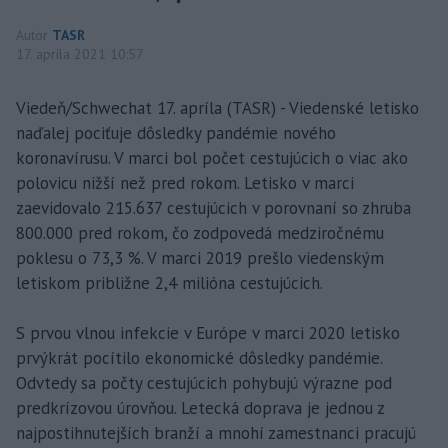
Autor
TASR
17. apríla 2021 10:57
Viedeň/Schwechat 17. apríla (TASR) - Viedenské letisko
naďalej pociťuje dôsledky pandémie nového
koronavírusu. V marci bol počet cestujúcich o viac ako
polovicu nižší než pred rokom. Letisko v marci
zaevidovalo 215.637 cestujúcich v porovnaní so zhruba
800.000 pred rokom, čo zodpovedá medziročnému
poklesu o 73,3 %. V marci 2019 prešlo viedenským
letiskom približne 2,4 milióna cestujúcich.
S prvou vlnou infekcie v Európe v marci 2020 letisko
prvýkrát pocítilo ekonomické dôsledky pandémie.
Odvtedy sa počty cestujúcich pohybujú výrazne pod
predkrízovou úrovňou. Letecká doprava je jednou z
najpostihnutejších branží a mnohí zamestnanci pracujú