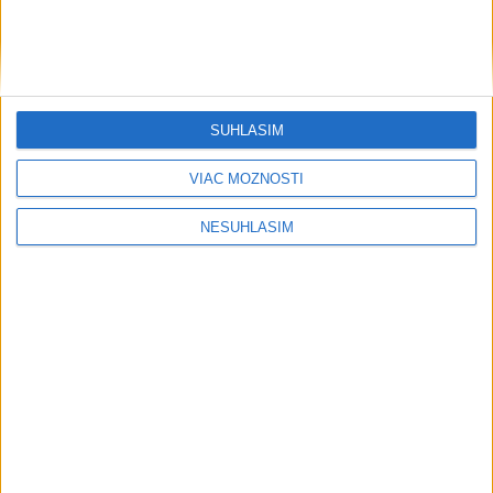
....
SÚHLASÍM
VIAC MOŽNOSTÍ
NESÚHLASÍM
....