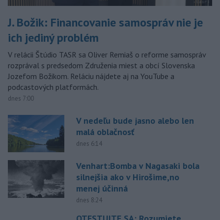
J. Božik: Financovanie samospráv nie je
ich jediný problém
V relácii Štúdio TASR sa Oliver Remiaš o reforme samospráv
rozprával s predsedom Združenia miest a obcí Slovenska
Jozefom Božikom. Reláciu nájdete aj na YouTube a
podcastových platformách.
dnes 7:00
V nedeľu bude jasno alebo len
malá oblačnosť
dnes 6:14
Venhart:Bomba v Nagasaki bola
silnejšia ako v Hirošime,no
menej účinná
dnes 8:24
OTESTUJTE SA: Rozumiete