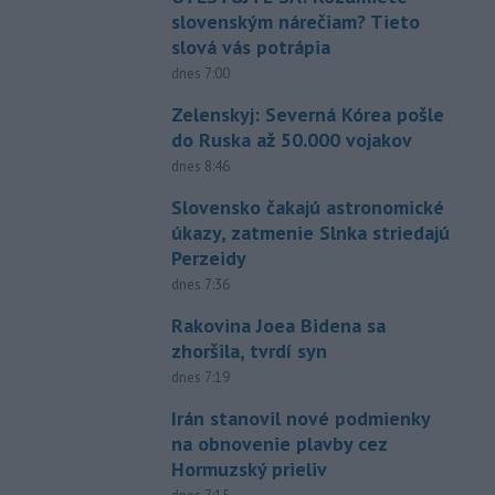
slovenským nárečiam? Tieto
slová vás potrápia
dnes 7:00
Zelenskyj: Severná Kórea pošle
do Ruska až 50.000 vojakov
dnes 8:46
Slovensko čakajú astronomické
úkazy, zatmenie Slnka striedajú
Perzeidy
dnes 7:36
Rakovina Joea Bidena sa
zhoršila, tvrdí syn
dnes 7:19
Irán stanovil nové podmienky
na obnovenie plavby cez
Hormuzský prieliv