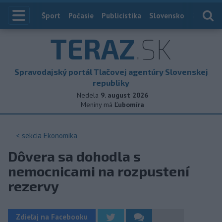
Index
Šport
Počasie
Publicistika
Slovensko
Zahranič
TERAZ
.SK
Spravodajský portál Tlačovej agentúry Slovenskej
republiky
Nedela
9. august 2026
Meniny má
Ľubomíra
< sekcia
Ekonomika
Dôvera sa dohodla s
nemocnicami na rozpustení
rezervy
Zdieľaj na Facebooku