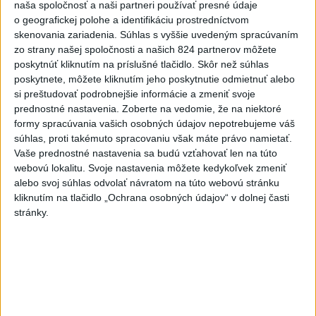
turista
naša spoločnosť a naši partneri používať presné údaje
o geografickej polohe a identifikáciu prostredníctvom
5
VEĽKÁ PREDPOVEĎ POČASIA: Extrémne horúčavy
skenovania zariadenia. Súhlas s vyššie uvedeným spracúvaním
ustúpili. Alebo žeby nie?
zo strany našej spoločnosti a našich 824 partnerov môžete
poskytnúť kliknutím na príslušné tlačidlo. Skôr než súhlas
6
Prešov remizoval v domácom dueli 3. kola s Liptovským
poskytnete, môžete kliknutím jeho poskytnutie odmietnuť alebo
Mikulášom
si preštudovať podrobnejšie informácie a zmeniť svoje
prednostné nastavenia.
Zoberte na vedomie, že na niektoré
7
OTESTUJTE SA: Rozumiete slovenským nárečiam? Tieto
formy spracúvania vašich osobných údajov nepotrebujeme váš
slová vás potrápia
súhlas, proti takémuto spracovaniu však máte právo namietať.
Vaše prednostné nastavenia sa budú vzťahovať len na túto
webovú lokalitu. Svoje nastavenia môžete kedykoľvek zmeniť
Najnovšie správy na Teraz.sk
alebo svoj súhlas odvolať návratom na túto webovú stránku
kliknutím na tlačidlo „Ochrana osobných údajov“ v dolnej časti
Vyhlásenia
stránky.
Priame prenosy z Národnej rady SR
Politika na sociálnych sieťach