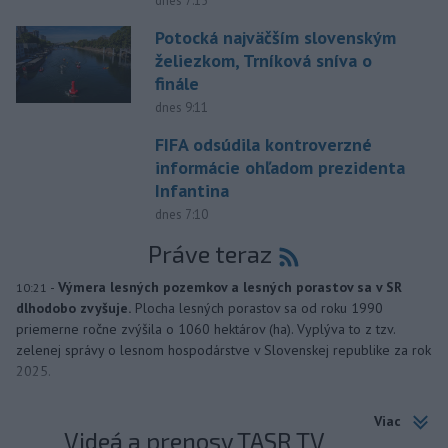
dnes 7:15
Potocká najväčším slovenským
želiezkom, Trníková sníva o
finále
dnes 9:11
FIFA odsúdila kontroverzné
informácie ohľadom prezidenta
Infantina
dnes 7:10
Práve teraz
-
Výmera lesných pozemkov a lesných porastov sa v SR
10:21
dlhodobo zvyšuje.
Plocha lesných porastov sa od roku 1990
priemerne ročne zvýšila o 1060 hektárov (ha). Vyplýva to z tzv.
zelenej správy o lesnom hospodárstve v Slovenskej republike za rok
2025.
Viac
Videá a prenosy TASR TV