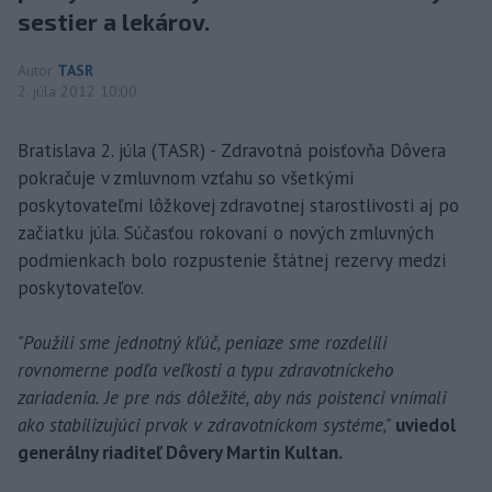
sestier a lekárov.
Autor
TASR
2. júla 2012 10:00
Bratislava 2. júla (TASR) - Zdravotná poisťovňa Dôvera
pokračuje v zmluvnom vzťahu so všetkými
poskytovateľmi lôžkovej zdravotnej starostlivosti aj po
začiatku júla. Súčasťou rokovaní o nových zmluvných
podmienkach bolo rozpustenie štátnej rezervy medzi
poskytovateľov.
"Použili sme jednotný kľúč, peniaze sme rozdelili
rovnomerne podľa veľkosti a typu zdravotníckeho
zariadenia. Je pre nás dôležité, aby nás poistenci vnímali
ako stabilizujúci prvok v zdravotníckom systéme,"
uviedol
generálny riaditeľ Dôvery Martin Kultan.