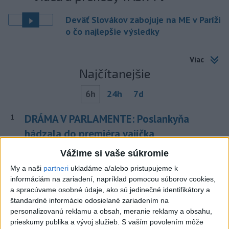
Deväť Slovákov zabojuje na ME v Paríži
o čo najlepšie výsledky
Viac
Najčítanejšie
6h
24h
7d
DRÁMA V PARLAMENTE: Poslankyňa
1
hádzala do premiéra vajíčka
Vážime si vaše súkromie
2
Festival Lovestream 2026 pokračuje, druhý deň zakončil
Robbie Williams
My a naši
partneri
ukladáme a/alebo pristupujeme k
informáciám na zariadení, napríklad pomocou súborov cookies,
3
Skončili ďalšie desiatky menších pôšt, samosprávam sa
a spracúvame osobné údaje, ako sú jedinečné identifikátory a
to nepáči
štandardné informácie odosielané zariadením na
personalizovanú reklamu a obsah, meranie reklamy a obsahu,
4
SMRŤ V HORÁCH: V Západných Tatrách zomrel 76-ročný
prieskumy publika a vývoj služieb.
S vaším povolením môže