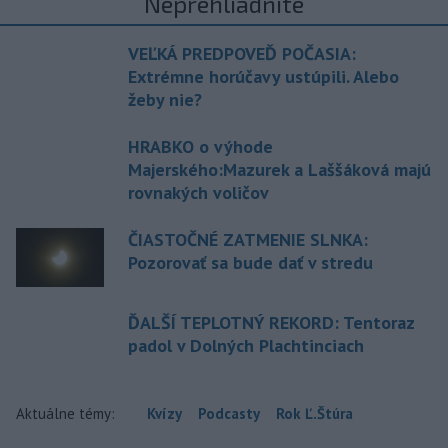
Neprehliadnite
VEĽKÁ PREDPOVEĎ POČASIA:
Extrémne horúčavy ustúpili. Alebo
žeby nie?
HRABKO o výhode
Majerského:Mazurek a Laššáková majú
rovnakých voličov
ČIASTOČNÉ ZATMENIE SLNKA:
Pozorovať sa bude dať v stredu
ĎALŠÍ TEPLOTNÝ REKORD: Tentoraz
padol v Dolných Plachtinciach
Aktuálne témy:
Kvízy
Podcasty
Rok Ľ.Štúra