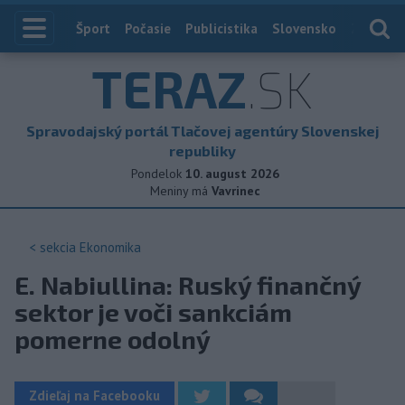
Index
Šport
Počasie
Publicistika
Slovensko
Zahranič
TERAZ
.SK
Spravodajský portál Tlačovej agentúry Slovenskej
republiky
Pondelok
10. august 2026
Meniny má
Vavrinec
< sekcia
Ekonomika
E. Nabiullina: Ruský finančný
sektor je voči sankciám
pomerne odolný
Zdieľaj na Facebooku