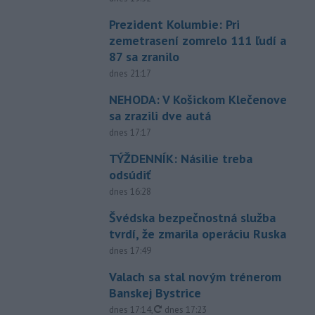
Prezident Kolumbie: Pri
zemetrasení zomrelo 111 ľudí a
87 sa zranilo
dnes 21:17
NEHODA: V Košickom Klečenove
sa zrazili dve autá
dnes 17:17
TÝŽDENNÍK: Násilie treba
odsúdiť
dnes 16:28
Švédska bezpečnostná služba
tvrdí, že zmarila operáciu Ruska
dnes 17:49
Valach sa stal novým trénerom
Banskej Bystrice
aktualizované
dnes 17:14
,
dnes 17:23