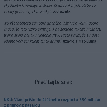
akýchkoľvek vonkajších šokov, či už sankčných, alebo zo
strany globálnej ekonomiky“
, zdôraznila.
„Vo všeobecnosti samotné finančné inštitúcie veľmi dobre
chápu, že toto riziko existuje. A na základe takejto možnosti
tvoria svoju politiku riadenia rizík. Preto verím, že sú dosť
odolné voči sankciám tohto druhu,“
uzavrela Nabiullina.
Prečítajte si aj:
NKÚ: Vlani prišlo do štátneho rozpočtu 350 mil.eur
z príjmov z hazardu