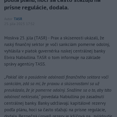
prísne regulácie, dodala.
Autor
TASR
25. júla 2025 17:52
Moskva 25. júla (TASR) - Prax a skúsenosti ukázali, že
ruský finančný sektor je voči sankciám pomerne odolný,
vyhlásila v piatok guvernérka ruskej centrálnej banky
Elvira Nabiullina. TASR o tom informuje na základe
správy agentúry TASS.
„Pokiaľ ide o posúdenie odolnosti finančného sektora voči
sankciám, zdá sa mi, že praxou a skúsenosťami sa už
preukázalo, že je pomerne odolný. Snažíme sa o to, aby táto
odolnosť neklesala,“
povedala Nabiullina po zasadnutí
centrálnej banky. Banky udržiavajú kapitálové rezervy
podľa plánu, hoci sa často sťažujú na prísne regulácie,
dodala. Bezpečná úroveň rezerv je kľúčová na
„zvládnutie