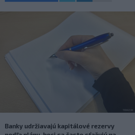
Banky udržiavajú kapitálové rezervy
podľa plánu, hoci sa často sťažujú na