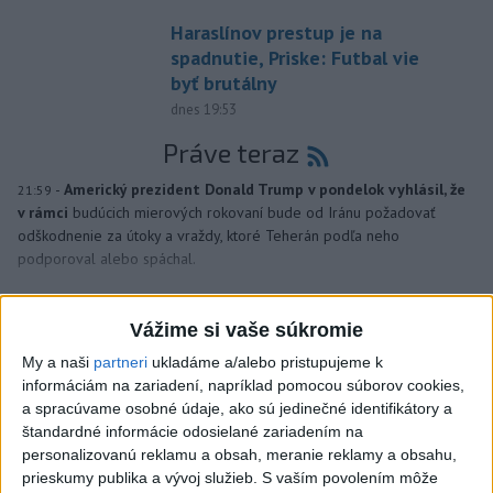
Haraslínov prestup je na
spadnutie, Priske: Futbal vie
byť brutálny
dnes 19:53
Práve teraz
-
Americký prezident Donald Trump v pondelok vyhlásil, že
21:59
v rámci
budúcich mierových rokovaní bude od Iránu požadovať
odškodnenie za útoky a vraždy, ktoré Teherán podľa neho
podporoval alebo spáchal.
Viac
Videá a prenosy TASR TV
Vážime si vaše súkromie
My a naši
partneri
ukladáme a/alebo pristupujeme k
Deväť Slovákov zabojuje na ME v Paríži
informáciám na zariadení, napríklad pomocou súborov cookies,
o čo najlepšie výsledky
a spracúvame osobné údaje, ako sú jedinečné identifikátory a
štandardné informácie odosielané zariadením na
personalizovanú reklamu a obsah, meranie reklamy a obsahu,
Viac
prieskumy publika a vývoj služieb.
S vaším povolením môže