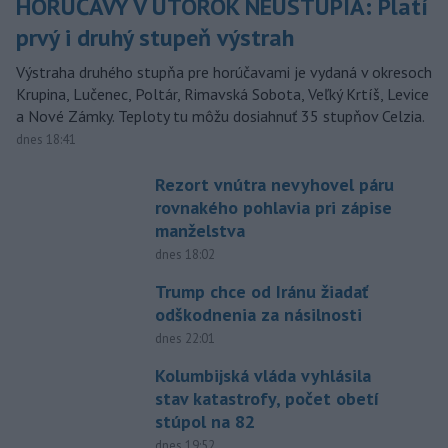
HORÚČAVY V UTOROK NEUSTÚPIA: Platí
prvý i druhý stupeň výstrah
Výstraha druhého stupňa pre horúčavami je vydaná v okresoch
Krupina, Lučenec, Poltár, Rimavská Sobota, Veľký Krtíš, Levice
a Nové Zámky. Teploty tu môžu dosiahnuť 35 stupňov Celzia.
dnes 18:41
Rezort vnútra nevyhovel páru
rovnakého pohlavia pri zápise
manželstva
dnes 18:02
Trump chce od Iránu žiadať
odškodnenia za násilnosti
dnes 22:01
Kolumbijská vláda vyhlásila
stav katastrofy, počet obetí
stúpol na 82
dnes 19:52