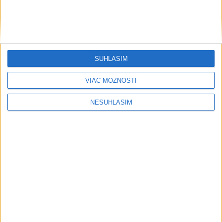
SÚHLASÍM
VIAC MOŽNOSTÍ
NESÚHLASÍM
....