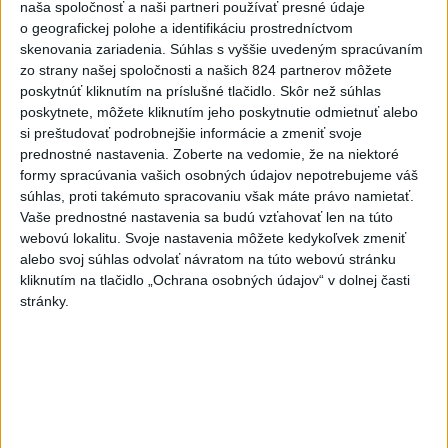
Najčítanejšie
naša spoločnosť a naši partneri používať presné údaje
o geografickej polohe a identifikáciu prostredníctvom
6h
24h
7d
skenovania zariadenia. Súhlas s vyššie uvedeným spracúvaním
zo strany našej spoločnosti a našich 824 partnerov môžete
DRÁMA V PARLAMENTE: Poslankyňa
poskytnúť kliknutím na príslušné tlačidlo. Skôr než súhlas
1
poskytnete, môžete kliknutím jeho poskytnutie odmietnuť alebo
hádzala do premiéra vajíčka
si preštudovať podrobnejšie informácie a zmeniť svoje
prednostné nastavenia.
Zoberte na vedomie, že na niektoré
2
Tragická nehoda: Prevrátil sa čln, zahynula žena a jej 5-
formy spracúvania vašich osobných údajov nepotrebujeme váš
mesačná dcéra
súhlas, proti takémuto spracovaniu však máte právo namietať.
Vaše prednostné nastavenia sa budú vzťahovať len na túto
3
Olympijský medailista v lyžovaní mal vážnu nehodu na
webovú lokalitu. Svoje nastavenia môžete kedykoľvek zmeniť
bicykli
alebo svoj súhlas odvolať návratom na túto webovú stránku
kliknutím na tlačidlo „Ochrana osobných údajov“ v dolnej časti
4
MLADÍK VYPADOL Z FERRATY: Na Skalke pri Kremnici
stránky.
zasahovali záchranári
5
TRAGICKÁ NEHODA: Tunel Branisko uzavreli, dopravu
odkláňajú
6
Muničným skladom na juhozápade Bulharska otriasol
silný výbuch