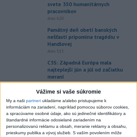
svete 350 humanitárnych
pracovníkov
dnes 6:20
Pamätný deň obetí banských
nešťastí pripomína tragédiu v
Handlovej
dnes 5:15
C3S: Západná Európa mala
najteplejší jún a júl od začiatku
meraní
dnes 6:16
Vážime si vaše súkromie
Vavrinec je vyrovnaný
My a naši
partneri
ukladáme a/alebo pristupujeme k
dnes 5:30
informáciám na zariadení, napríklad pomocou súborov cookies,
PREKVAPENIE POD DUBŇOM:
a spracúvame osobné údaje, ako sú jedinečné identifikátory a
Skalica vezie zo Žiliny všetky
štandardné informácie odosielané zariadením na
personalizovanú reklamu a obsah, meranie reklamy a obsahu,
body
prieskumy publika a vývoj služieb.
S vaším povolením môže
aktualizované
včera 19:00
,
včera 20:10