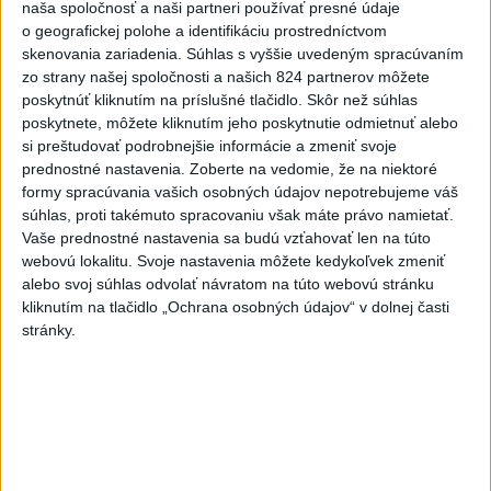
naša spoločnosť a naši partneri používať presné údaje
Práve teraz
o geografickej polohe a identifikáciu prostredníctvom
skenovania zariadenia. Súhlas s vyššie uvedeným spracúvaním
-
Západná Európa zaznamenala v roku 2026 najteplejší jún
06:16
zo strany našej spoločnosti a našich 824 partnerov môžete
a júl od
začiatku meraní. Uviedla to podľa agentúry AFP Služba
poskytnúť kliknutím na príslušné tlačidlo. Skôr než súhlas
Európskej únie pre sledovanie klímy Copernicus (C3S).
poskytnete, môžete kliknutím jeho poskytnutie odmietnuť alebo
si preštudovať podrobnejšie informácie a zmeniť svoje
prednostné nastavenia.
Zoberte na vedomie, že na niektoré
Viac
Videá a prenosy TASR TV
formy spracúvania vašich osobných údajov nepotrebujeme váš
súhlas, proti takémuto spracovaniu však máte právo namietať.
Vaše prednostné nastavenia sa budú vzťahovať len na túto
Deväť Slovákov zabojuje na ME v Paríži
webovú lokalitu. Svoje nastavenia môžete kedykoľvek zmeniť
o čo najlepšie výsledky
alebo svoj súhlas odvolať návratom na túto webovú stránku
kliknutím na tlačidlo „Ochrana osobných údajov“ v dolnej časti
stránky.
Viac
Najčítanejšie
6h
24h
7d
MLADÍK VYPADOL Z FERRATY: Na Skalke
1