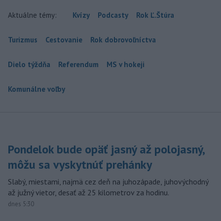
Aktuálne témy:
Kvízy
Podcasty
Rok Ľ.Štúra
Turizmus
Cestovanie
Rok dobrovoľníctva
Dielo týždňa
Referendum
MS v hokeji
Komunálne voľby
Pondelok bude opäť jasný až polojasný,
môžu sa vyskytnúť prehánky
Slabý, miestami, najmä cez deň na juhozápade, juhovýchodný
až južný vietor, desať až 25 kilometrov za hodinu.
dnes 5:30