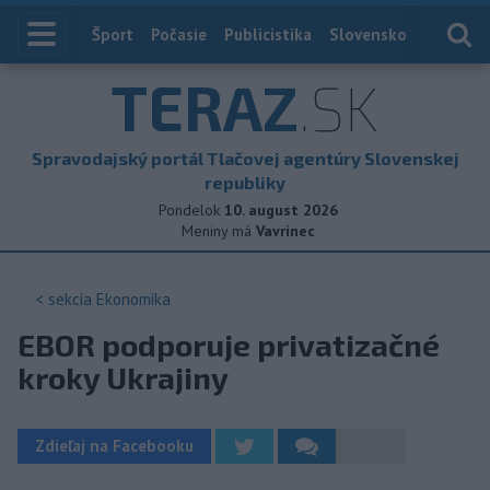
Index
Šport
Počasie
Publicistika
Slovensko
Zahranič
TERAZ
.SK
Spravodajský portál Tlačovej agentúry Slovenskej
republiky
Pondelok
10. august 2026
Meniny má
Vavrinec
< sekcia
Ekonomika
EBOR podporuje privatizačné
kroky Ukrajiny
Zdieľaj na Facebooku