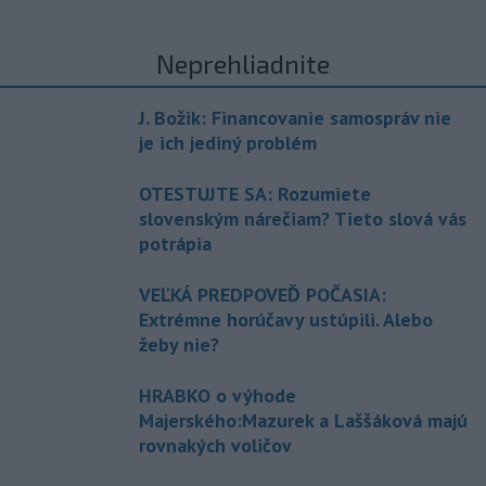
Neprehliadnite
J. Božik: Financovanie samospráv nie
je ich jediný problém
OTESTUJTE SA: Rozumiete
slovenským nárečiam? Tieto slová vás
potrápia
VEĽKÁ PREDPOVEĎ POČASIA:
Extrémne horúčavy ustúpili. Alebo
žeby nie?
HRABKO o výhode
Majerského:Mazurek a Laššáková majú
rovnakých voličov