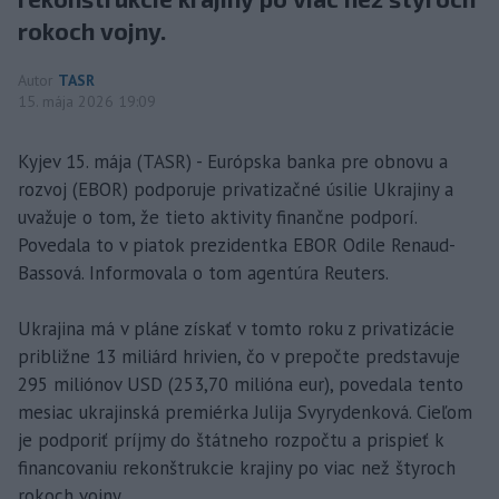
rokoch vojny.
Autor
TASR
15. mája 2026 19:09
Kyjev 15. mája (TASR) - Európska banka pre obnovu a
rozvoj (EBOR) podporuje privatizačné úsilie Ukrajiny a
uvažuje o tom, že tieto aktivity finančne podporí.
Povedala to v piatok prezidentka EBOR Odile Renaud-
Bassová. Informovala o tom agentúra Reuters.
Ukrajina má v pláne získať v tomto roku z privatizácie
približne 13 miliárd hrivien, čo v prepočte predstavuje
295 miliónov USD (253,70 milióna eur), povedala tento
mesiac ukrajinská premiérka Julija Svyrydenková. Cieľom
je podporiť príjmy do štátneho rozpočtu a prispieť k
financovaniu rekonštrukcie krajiny po viac než štyroch
rokoch vojny.