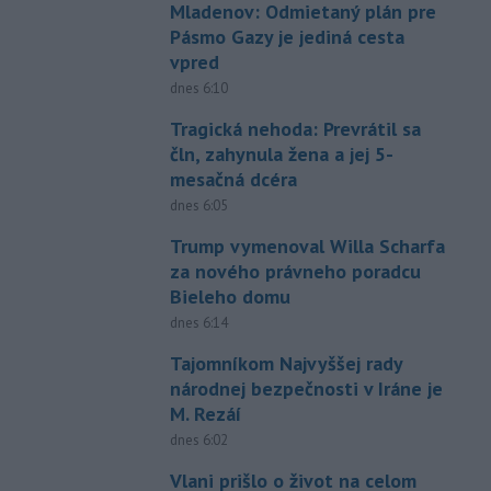
Mladenov: Odmietaný plán pre
Pásmo Gazy je jediná cesta
vpred
dnes 6:10
Tragická nehoda: Prevrátil sa
čln, zahynula žena a jej 5-
mesačná dcéra
dnes 6:05
Trump vymenoval Willa Scharfa
za nového právneho poradcu
Bieleho domu
dnes 6:14
Tajomníkom Najvyššej rady
národnej bezpečnosti v Iráne je
M. Rezáí
dnes 6:02
Vlani prišlo o život na celom