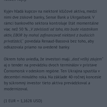
Kyjev hľadá kupcov na niektoré kľúčové aktíva, medzi
nimi dve ziskové banky, Sense Bank a Ukrgasbank. V
rámci bankového sektora kontroluje štát momentálne
viac než 50 %. „
V závislosti od toho, kto bude vlastníkom
aktív, EBOR by mohol zafinancovať niektoré z budúcich
privatizácií,
“ povedala Renaud-Bassová bez toho, aby
odkazovala priamo na uvedené banky.
Okrem toho uviedla, že investori majú „
dosť veľký záujem“
aj o tender na prevádzku dvoch terminálov v prístave
Čornomorsk v odeskom regióne. Ten Ukrajina spustila v
decembri minulého roka. Na základe 40-ročnej koncesie
by súkromný investor tieto aktíva prevádzkoval a
modernizoval.
(1 EUR = 1,1628 USD)